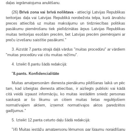
daļas iegrāmatojuma anulēšanu.
(26)
Brīvā zona vai brīvā noliktava
- attiecīgi Latvijas Republikas
teritorijas daļa vai Latvijas Republikā norobežota telpa, kurā ārvalstu
preces attiecībā uz muitas maksājumu un tirdzniecības politikas
pasākumu piemērošanu tiek pielīdzinātas ārpus Latvijas Republikas
muitas teritorijas esošām precēm, bet Latvijas precēm piemērojami ar
preču izvešanu saistītie pasākumi."
3. Aizstāt 7.panta otrajā daļā vārdus "muitas procedūru" ar vārdiem
"muitas procedūru vai citu muitas režīmu".
4. Izteikt 8.pantu šādā redakcijā:
"
8.pants. Konfidencialitāte
Muitas amatpersonām dienesta pienākumu pildīšanas laikā un pēc
tam, kad izbeigtas dienesta attiecības, ir aizliegts publiski vai kādā
citā veidā izpaust informāciju, ko muitas iestādēm sniedz personas
saskaņā ar šo likumu un citiem muitas lietas regulējošiem
normatīvajiem aktiem, izņemot normatīvajos aktos paredzētos
gadījumus."
5. Izteikt 12.panta ceturto daļu šādā redakcijā:
"(4) Muitas iestāžu amatpersonu lēmumos par lūgumu noraidīšanu