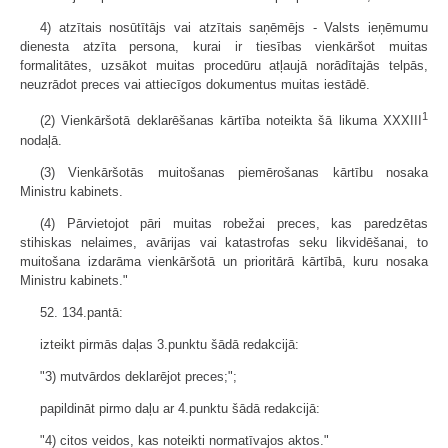
4) atzītais nosūtītājs vai atzītais saņēmējs - Valsts ieņēmumu
dienesta atzīta persona, kurai ir tiesības vienkāršot muitas
formalitātes, uzsākot muitas procedūru atļaujā norādītajās telpās,
neuzrādot preces vai attiecīgos dokumentus muitas iestādē.
1
(2) Vienkāršotā deklarēšanas kārtība noteikta šā likuma XXXIII
nodaļā.
(3) Vienkāršotās muitošanas piemērošanas kārtību nosaka
Ministru kabinets.
(4) Pārvietojot pāri muitas robežai preces, kas paredzētas
stihiskas nelaimes, avārijas vai katastrofas seku likvidēšanai, to
muitošana izdarāma vienkāršotā un prioritārā kārtībā, kuru nosaka
Ministru kabinets."
52. 134.pantā:
izteikt pirmās daļas 3.punktu šādā redakcijā:
"3) mutvārdos deklarējot preces;";
papildināt pirmo daļu ar 4.punktu šādā redakcijā:
"4) citos veidos, kas noteikti normatīvajos aktos."