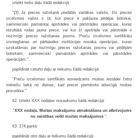
izteikt trešo daļu šādā redakcijā:
"(3) Ja preces ražošanā piedalās vairākas valstis, šīs preces
izcelsmes valsts ir tā, kur prece ir pakļauta pēdējai būtiskai,
saimnieciski pamatotai apstrādes vai pārstrādes operācijai, kuras
rezultātā rodas jauna prece, vai kur šī apstrāde vai pārstrāde ir
nozīmīgs preces ražošanas posms. Preču izcelsmes sertifikātu
izsniegšanas un pārbaudes institūcijas nosaka operācijas, kuras
uzskatāmas par nozīmīgu preces ražošanas posmu vai pēdējām
būtiskām, saimnieciski pamatotām apstrādes vai pārstrādes
operācijām.";
papildināt ceturto daļu ar teikumu šādā redakcijā:
"Preču izcelsmes sertifikāts iesniedzams muitas iestādei četru
mēnešu laikā no dienas, kad precei piemērota attiecīgā muitas
procedūra."
62. Izteikt XXX nodaļas nosaukumu šādā redakcijā:
"
XXX nodaļa. Muitas maksājumu atmaksāšana un atbrīvojums
no saistības veikt muitas maksājumus
".
63. 174.pantā:
papildināt otro daļu ar teikumu šādā redakcijā: