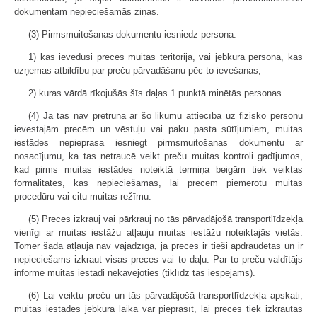
dokumentam nepieciešamās ziņas.
(3) Pirmsmuitošanas dokumentu iesniedz persona:
1) kas ievedusi preces muitas teritorijā, vai jebkura persona, kas
uzņemas atbildību par preču pārvadāšanu pēc to ievešanas;
2) kuras vārdā rīkojušās šīs daļas 1.punktā minētās personas.
(4) Ja tas nav pretrunā ar šo likumu attiecībā uz fizisko personu
ievestajām precēm un vēstuļu vai paku pasta sūtījumiem, muitas
iestādes nepieprasa iesniegt pirmsmuitošanas dokumentu ar
nosacījumu, ka tas netraucē veikt preču muitas kontroli gadījumos,
kad pirms muitas iestādes noteiktā termiņa beigām tiek veiktas
formalitātes, kas nepieciešamas, lai precēm piemērotu muitas
procedūru vai citu muitas režīmu.
(5) Preces izkrauj vai pārkrauj no tās pārvadājošā transportlīdzekļa
vienīgi ar muitas iestāžu atļauju muitas iestāžu noteiktajās vietās.
Tomēr šāda atļauja nav vajadzīga, ja preces ir tieši apdraudētas un ir
nepieciešams izkraut visas preces vai to daļu. Par to preču valdītājs
informē muitas iestādi nekavējoties (tiklīdz tas iespējams).
(6) Lai veiktu preču un tās pārvadājošā transportlīdzekļa apskati,
muitas iestādes jebkurā laikā var pieprasīt, lai preces tiek izkrautas