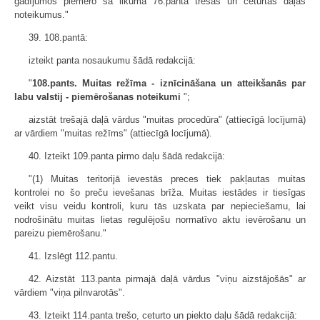
gadījumos piemēro šā likuma 76.panta trešās un ceturtās daļas
noteikumus."
39. 108.pantā:
izteikt panta nosaukumu šādā redakcijā:
"
108.pants. Muitas režīma - iznīcināšana un atteikšanās par
labu valstij - piemērošanas noteikumi
";
aizstāt trešajā daļā vārdus "muitas procedūra" (attiecīgā locījumā)
ar vārdiem "muitas režīms" (attiecīgā locījumā).
40. Izteikt 109.panta pirmo daļu šādā redakcijā:
"(1) Muitas teritorijā ievestās preces tiek pakļautas muitas
kontrolei no šo preču ievešanas brīža. Muitas iestādes ir tiesīgas
veikt visu veidu kontroli, kuru tās uzskata par nepieciešamu, lai
nodrošinātu muitas lietas regulējošu normatīvo aktu ievērošanu un
pareizu piemērošanu."
41. Izslēgt 112.pantu.
42. Aizstāt 113.panta pirmajā daļā vārdus "viņu aizstājošās" ar
vārdiem "viņa pilnvarotās".
43. Izteikt 114.panta trešo, ceturto un piekto daļu šādā redakcijā: