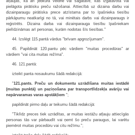
atļaujas, kā arī jebkura veidne vai sagatave, kas izgatavota vai
pielāgota pirātisku preču ražošanai. Attiecībā uz dizaina darbu vai
dizainparaugu pirātiska prece atzīstama par to īpašnieka tiesību
pārkāpumu neatkarīgi no tā, vai minētais darbs vai dizainparaugs ir
reģistrēts. Dizaina darba vai dizainparauga tiesību īpašniekam
pielīdzināmas arī personas, kurām nodotas šīs tiesības."
44. Izslēgt 115.pantā vārdus "brīvam apgrozījumam".
45. Papildināt 120.pantu pēc vārdiem "muitas procedūras" ar
vārdiem "vai cita muitas režīma".
46. 121.pantā:
izteikt panta nosaukumu šādā redakcijā:
"
121.pants. Preču un dokumentu uzrādīšana muitas iestādē
(muitas punktā) un paziņošana par transportlīdzekļa avāriju vai
nepārvaramas varas apstākļiem
";
papildināt pirmo daļu ar teikumu šādā redakcijā:
"Tiklīdz preces tiek uzrādītas, ar muitas iestāžu atļauju attiecīgās
personas tās var pārbaudīt vai ņemt šo preču paraugus, lai varētu
piemērot muitas procedūru vai citu režīmu.";