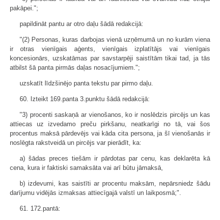
pakāpei.";
papildināt pantu ar otro daļu šādā redakcijā:
"(2) Personas, kuras darbojas vienā uzņēmumā un no kurām viena
ir otras vienīgais aģents, vienīgais izplatītājs vai vienīgais
koncesionārs, uzskatāmas par savstarpēji saistītām tikai tad, ja tās
atbilst šā panta pirmās daļas nosacījumiem.";
uzskatīt līdzšinējo panta tekstu par pirmo daļu.
60. Izteikt 169.panta 3.punktu šādā redakcijā:
"3) procenti saskaņā ar vienošanos, ko ir noslēdzis pircējs un kas
attiecas uz izvedamo preču pirkšanu, neatkarīgi no tā, vai šos
procentus maksā pārdevējs vai kāda cita persona, ja šī vienošanās ir
noslēgta rakstveidā un pircējs var pierādīt, ka:
a) šādas preces tiešām ir pārdotas par cenu, kas deklarēta kā
cena, kura ir faktiski samaksāta vai arī būtu jāmaksā,
b) izdevumi, kas saistīti ar procentu maksām, nepārsniedz šādu
darījumu vidējās izmaksas attiecīgajā valstī un laikposmā;".
61. 172.pantā: