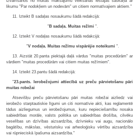
izvairīšanos no muitas maksājumu veikšanas iestājas saskaņā ar
likumu "Par nodokļiem un nodevām" un citiem normatīvajiem aktiem."
11. Izteikt B sadaļas nosaukumu šādā redakcijā:
"
B sadaļa. Muitas režīmi
".
12. Izteikt V nodaļas nosaukumu šādā redakcijā:
"
V nodaļa. Muitas režīmu vispārējie noteikumi
".
13. Aizstāt 20.panta piektajā daļā vārdus "muitas procedūrām" ar
vārdiem "muitas procedūrām vai citiem muitas režīmiem".
14. Izteikt 23.pantu šādā redakcijā:
"
23.pants. Ierobežojumi attiecībā uz preču pārvietošanu pāri
muitas robežai
Atsevišķu preču pārvietošanu pāri muitas robežai aizliedz vai
ierobežo starptautiskie līgumi un citi normatīvie akti, kas reglamentē
tādus aizliegumus un ierobežojumus, kuru nepieciešamību nosaka
sabiedrības morāle, valsts politika un sabiedrības drošība, cilvēku
veselības un dzīvības aizsardzība, dzīvnieku vai augu, nacionālo
bagātību, mākslas, vēsturisku vai arheoloģisku vērtību aizsardzība
vai rūpnieciskā īpašuma aizsardzība."