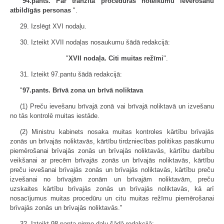
"
94.pants. Par tranzīta procedūras noteikumu ievērošanu
atbildīgās personas
".
29. Izslēgt XVI nodaļu.
30. Izteikt XVII nodaļas nosaukumu šādā redakcijā:
"
XVII nodaļa. Citi muitas režīmi
".
31. Izteikt 97.pantu šādā redakcijā:
"
97.pants. Brīvā zona un brīvā noliktava
(1) Preču ievešanu brīvajā zonā vai brīvajā noliktavā un izvešanu
no tās kontrolē muitas iestāde.
(2) Ministru kabinets nosaka muitas kontroles kārtību brīvajās
zonās un brīvajās noliktavās, kārtību tirdzniecības politikas pasākumu
piemērošanai brīvajās zonās un brīvajās noliktavās, kārtību darbību
veikšanai ar precēm brīvajās zonās un brīvajās noliktavās, kārtību
preču ievešanai brīvajās zonās un brīvajās noliktavās, kārtību preču
izvešanai no brīvajām zonām un brīvajām noliktavām, preču
uzskaites kārtību brīvajās zonās un brīvajās noliktavās, kā arī
nosacījumus muitas procedūru un citu muitas režīmu piemērošanai
brīvajās zonās un brīvajās noliktavās."
32. Izteikt 98.panta pirmo daļu šādā redakcijā: