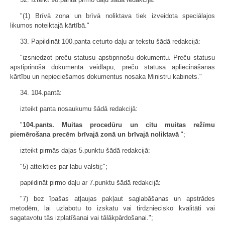
"(1) Brīvā zona un brīvā noliktava tiek izveidota speciālajos
likumos noteiktajā kārtībā."
33. Papildināt 100.panta ceturto daļu ar tekstu šādā redakcijā:
"izsniedzot preču statusu apstiprinošu dokumentu. Preču statusu
apstiprinošā dokumenta veidlapu, preču statusa apliecināšanas
kārtību un nepieciešamos dokumentus nosaka Ministru kabinets."
34. 104.pantā:
izteikt panta nosaukumu šādā redakcijā:
"
104.pants. Muitas procedūru un citu muitas režīmu
piemērošana precēm brīvajā zonā un brīvajā noliktavā
";
izteikt pirmās daļas 5.punktu šādā redakcijā:
"5) atteikties par labu valstij;";
papildināt pirmo daļu ar 7.punktu šādā redakcijā:
"7) bez īpašas atļaujas pakļaut saglabāšanas un apstrādes
metodēm, lai uzlabotu to izskatu vai tirdzniecisko kvalitāti vai
sagatavotu tās izplatīšanai vai tālākpārdošanai.";