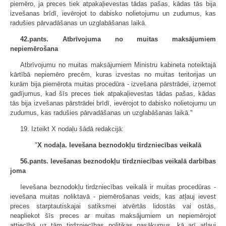
piemēro, ja preces tiek atpakaļievestas tādas pašas, kādas tās bija
izvešanas brīdī, ievērojot to dabisko nolietojumu un zudumus, kas
radušies pārvadāšanas un uzglabāšanas laikā.
42.pants. Atbrīvojuma no muitas maksājumiem
nepiemērošana
Atbrīvojumu no muitas maksājumiem Ministru kabineta noteiktajā
kārtībā nepiemēro precēm, kuras izvestas no muitas teritorijas un
kurām bija piemērota muitas procedūra - izvešana pārstrādei, izņemot
gadījumus, kad šīs preces tiek atpakaļievestas tādas pašas, kādas
tās bija izvešanas pārstrādei brīdī, ievērojot to dabisko nolietojumu un
zudumus, kas radušies pārvadāšanas un uzglabāšanas laikā."
19. Izteikt X nodaļu šādā redakcijā:
"
X nodaļa. Ievešana beznodokļu tirdzniecības veikalā
56.pants. Ievešanas beznodokļu tirdzniecības veikalā darbības
joma
Ievešana beznodokļu tirdzniecības veikalā ir muitas procedūras -
ievešana muitas noliktavā - piemērošanas veids, kas atļauj ievest
preces starptautiskajai satiksmei atvērtās lidostās vai ostās,
neapliekot šīs preces ar muitas maksājumiem un nepiemērojot
attiecībā uz tām tirdzniecības politikas pasākumus, kā arī atļauj