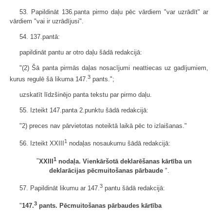
53. Papildināt 136.panta pirmo daļu pēc vārdiem "var uzrādīt" ar
vārdiem "vai ir uzrādījusi".
54. 137.pantā:
papildināt pantu ar otro daļu šādā redakcijā:
"(2) Šā panta pirmās daļas nosacījumi neattiecas uz gadījumiem,
3
kurus regulē šā likuma 147.
pants.";
uzskatīt līdzšinējo panta tekstu par pirmo daļu.
55. Izteikt 147.panta 2.punktu šādā redakcijā:
"2) preces nav pārvietotas noteiktā laikā pēc to izlaišanas."
1
56. Izteikt XXIII
nodaļas nosaukumu šādā redakcijā:
1
"
XXIII
nodaļa. Vienkāršotā deklarēšanas kārtība un
deklarācijas pēcmuitošanas pārbaude
".
3
57. Papildināt likumu ar 147.
pantu šādā redakcijā:
3
"
147.
pants. Pēcmuitošanas pārbaudes kārtība