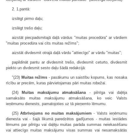
2. 1.pantā:
izslēgt pirmo daļu;
izslēgt trešo daļu;
aizstāt piecpadsmitajā daļā vārdus "muitas procedūra" ar vārdiem
"muitas procedūra vai cits muitas režīms";
aizstāt divdesmit otrajā daļā vārdu "attiecīgo" ar vārdu "muitas";
papildināt pantu ar divdesmit trešo, divdesmit ceturto, divdesmit
piekto un divdesmit sesto daļu šādā redakcijā:
"(23)
Muitas režīms
- pasākumu un saistību kopums, kas nosaka
rīcību ar precēm, kuras pārvietojamas pāri muitas robežai.
(24)
Muitas maksājumu atmaksāšana
- pilnīga vai daļēja
samaksāto muitas maksājumu atmaksāšana, ko veic Valsts
ieņēmumu dienests, pamatojoties uz tā pieņemto lēmumu.
(25)
Atbrīvojums no muitas maksājumiem
- Valsts ieņēmumu
dienesta vai - šajā likumā paredzētos gadījumos - muitas iestādes
lēmums par pilnīgu vai daļēju muitas parāda summas neiekasēšanu
vai attiecīgo muitas maksājumu visas summas vai nesamaksātās