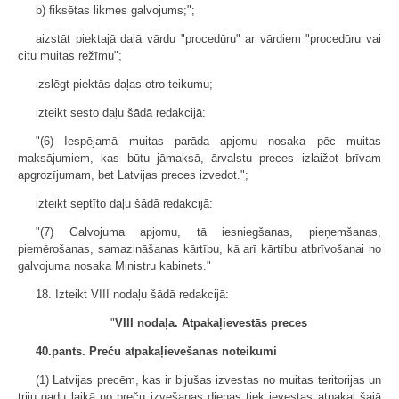
b) fiksētas likmes galvojums;";
aizstāt piektajā daļā vārdu "procedūru" ar vārdiem "procedūru vai
citu muitas režīmu";
izslēgt piektās daļas otro teikumu;
izteikt sesto daļu šādā redakcijā:
"(6) Iespējamā muitas parāda apjomu nosaka pēc muitas
maksājumiem, kas būtu jāmaksā, ārvalstu preces izlaižot brīvam
apgrozījumam, bet Latvijas preces izvedot.";
izteikt septīto daļu šādā redakcijā:
"(7) Galvojuma apjomu, tā iesniegšanas, pieņemšanas,
piemērošanas, samazināšanas kārtību, kā arī kārtību atbrīvošanai no
galvojuma nosaka Ministru kabinets."
18. Izteikt VIII nodaļu šādā redakcijā:
"
VIII nodaļa. Atpakaļievestās preces
40.pants. Preču atpakaļievešanas noteikumi
(1) Latvijas precēm, kas ir bijušas izvestas no muitas teritorijas un
triju gadu laikā no preču izvešanas dienas tiek ievestas atpakaļ šajā