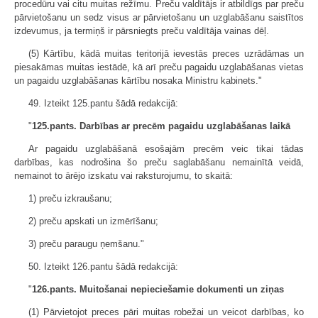
procedūru vai citu muitas režīmu. Preču valdītājs ir atbildīgs par preču
pārvietošanu un sedz visus ar pārvietošanu un uzglabāšanu saistītos
izdevumus, ja termiņš ir pārsniegts preču valdītāja vainas dēļ.
(5) Kārtību, kādā muitas teritorijā ievestās preces uzrādāmas un
piesakāmas muitas iestādē, kā arī preču pagaidu uzglabāšanas vietas
un pagaidu uzglabāšanas kārtību nosaka Ministru kabinets."
49. Izteikt 125.pantu šādā redakcijā:
"
125.pants. Darbības ar precēm pagaidu uzglabāšanas laikā
Ar pagaidu uzglabāšanā esošajām precēm veic tikai tādas
darbības, kas nodrošina šo preču saglabāšanu nemainītā veidā,
nemainot to ārējo izskatu vai raksturojumu, to skaitā:
1) preču izkraušanu;
2) preču apskati un izmērīšanu;
3) preču paraugu ņemšanu."
50. Izteikt 126.pantu šādā redakcijā:
"
126.pants. Muitošanai nepieciešamie dokumenti un ziņas
(1) Pārvietojot preces pāri muitas robežai un veicot darbības, ko