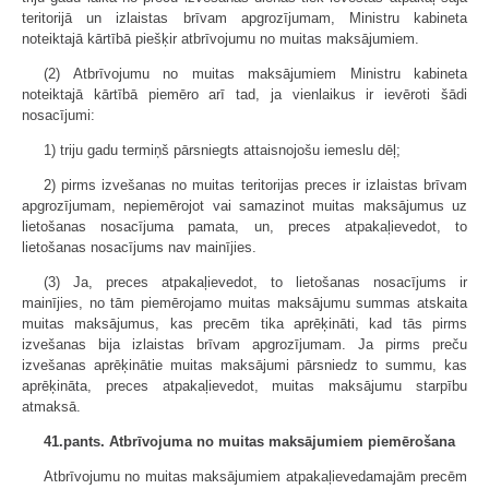
teritorijā un izlaistas brīvam apgrozījumam, Ministru kabineta
noteiktajā kārtībā piešķir atbrīvojumu no muitas maksājumiem.
(2) Atbrīvojumu no muitas maksājumiem Ministru kabineta
noteiktajā kārtībā piemēro arī tad, ja vienlaikus ir ievēroti šādi
nosacījumi:
1) triju gadu termiņš pārsniegts attaisnojošu iemeslu dēļ;
2) pirms izvešanas no muitas teritorijas preces ir izlaistas brīvam
apgrozījumam, nepiemērojot vai samazinot muitas maksājumus uz
lietošanas nosacījuma pamata, un, preces atpakaļievedot, to
lietošanas nosacījums nav mainījies.
(3) Ja, preces atpakaļievedot, to lietošanas nosacījums ir
mainījies, no tām piemērojamo muitas maksājumu summas atskaita
muitas maksājumus, kas precēm tika aprēķināti, kad tās pirms
izvešanas bija izlaistas brīvam apgrozījumam. Ja pirms preču
izvešanas aprēķinātie muitas maksājumi pārsniedz to summu, kas
aprēķināta, preces atpakaļievedot, muitas maksājumu starpību
atmaksā.
41.pants. Atbrīvojuma no muitas maksājumiem piemērošana
Atbrīvojumu no muitas maksājumiem atpakaļievedamajām precēm