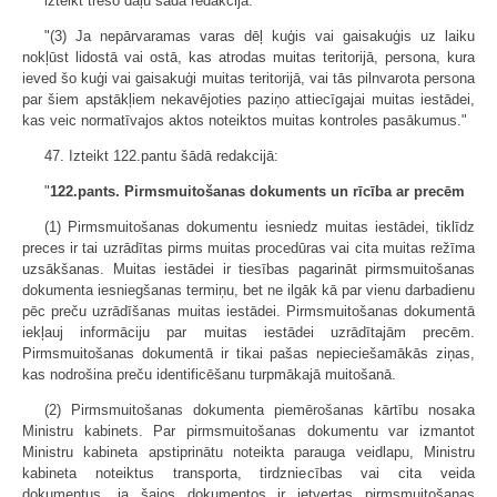
izteikt trešo daļu šādā redakcijā:
"(3) Ja nepārvaramas varas dēļ kuģis vai gaisakuģis uz laiku
nokļūst lidostā vai ostā, kas atrodas muitas teritorijā, persona, kura
ieved šo kuģi vai gaisakuģi muitas teritorijā, vai tās pilnvarota persona
par šiem apstākļiem nekavējoties paziņo attiecīgajai muitas iestādei,
kas veic normatīvajos aktos noteiktos muitas kontroles pasākumus."
47. Izteikt 122.pantu šādā redakcijā:
"
122.pants. Pirmsmuitošanas dokuments un rīcība ar precēm
(1) Pirmsmuitošanas dokumentu iesniedz muitas iestādei, tiklīdz
preces ir tai uzrādītas pirms muitas procedūras vai cita muitas režīma
uzsākšanas. Muitas iestādei ir tiesības pagarināt pirmsmuitošanas
dokumenta iesniegšanas termiņu, bet ne ilgāk kā par vienu darbadienu
pēc preču uzrādīšanas muitas iestādei. Pirmsmuitošanas dokumentā
iekļauj informāciju par muitas iestādei uzrādītajām precēm.
Pirmsmuitošanas dokumentā ir tikai pašas nepieciešamākās ziņas,
kas nodrošina preču identificēšanu turpmākajā muitošanā.
(2) Pirmsmuitošanas dokumenta piemērošanas kārtību nosaka
Ministru kabinets. Par pirmsmuitošanas dokumentu var izmantot
Ministru kabineta apstiprinātu noteikta parauga veidlapu, Ministru
kabineta noteiktus transporta, tirdzniecības vai cita veida
dokumentus, ja šajos dokumentos ir ietvertas pirmsmuitošanas