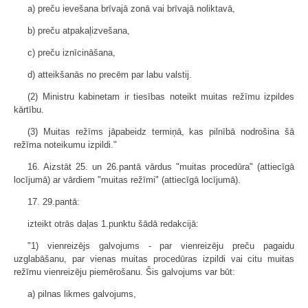
a) preču ievešana brīvajā zonā vai brīvajā noliktavā,
b) preču atpakaļizvešana,
c) preču iznīcināšana,
d) atteikšanās no precēm par labu valstij.
(2) Ministru kabinetam ir tiesības noteikt muitas režīmu izpildes
kārtību.
(3) Muitas režīms jāpabeidz termiņā, kas pilnībā nodrošina šā
režīma noteikumu izpildi."
16. Aizstāt 25. un 26.pantā vārdus "muitas procedūra" (attiecīgā
locījumā) ar vārdiem "muitas režīmi" (attiecīgā locījumā).
17. 29.pantā:
izteikt otrās daļas 1.punktu šādā redakcijā:
"1) vienreizējs galvojums - par vienreizēju preču pagaidu
uzglabāšanu, par vienas muitas procedūras izpildi vai citu muitas
režīmu vienreizēju piemērošanu. Šis galvojums var būt:
a) pilnas likmes galvojums,