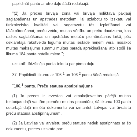
papildināt pantu ar otro daļu šādā redakcijā:
"(2) Ja preces brīvajā zonā vai brīvajā noliktavā pakļauj
saglabāšanas un apstrādes metodēm, lai uzlabotu to izskatu vai
tirdzniecisko kvalitāti vai sagatavotu tās izplatīšanai vai
tālākpārdošanai, preču veidu, muitas vērtību un preču daudzumu, kas
radies saglabāšanas un apstrādes metožu piemērošanas laikā, pēc
deklarētāja rakstveida lūguma muitas iestāde neņem vērā, nosakot
muitas maksājumu summu muitas parāda aprēķināšanai atbilstoši šā
likuma 184.panta noteikumiem.";
uzskatīt līdzšinējo panta tekstu par pirmo daļu.
1
2
37. Papildināt likumu ar 106.
un 106.
pantu šādā redakcijā:
1
"
106.
pants. Preču statusa apstiprinājums
(1) Ja preces ir ievestas vai atpakaļievestas pārējā muitas
teritorijas daļā vai tām piemēro muitas procedūru, šā likuma 100.panta
ceturtajā daļā minēto dokumentu var izmantot Latvijas vai ārvalstu
preču statusa apstiprinājumam.
(2) Ja Latvijas vai ārvalstu preču statuss netiek apstiprināts ar šo
dokumentu, preces uzskata par: