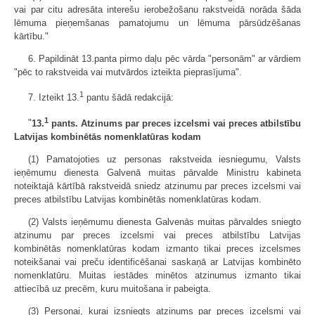
vai par citu adresāta interešu ierobežošanu rakstveidā norāda šāda
lēmuma pieņemšanas pamatojumu un lēmuma pārsūdzēšanas
kārtību."
6. Papildināt 13.panta pirmo daļu pēc vārda "personām" ar vārdiem
"pēc to rakstveida vai mutvārdos izteikta pieprasījuma".
1
7. Izteikt 13.
pantu šādā redakcijā:
1
"
13.
pants. Atzinums par preces izcelsmi vai preces atbilstību
Latvijas kombinētās nomenklatūras kodam
(1) Pamatojoties uz personas rakstveida iesniegumu, Valsts
ieņēmumu dienesta Galvenā muitas pārvalde Ministru kabineta
noteiktajā kārtībā rakstveidā sniedz atzinumu par preces izcelsmi vai
preces atbilstību Latvijas kombinētās nomenklatūras kodam.
(2) Valsts ieņēmumu dienesta Galvenās muitas pārvaldes sniegto
atzinumu par preces izcelsmi vai preces atbilstību Latvijas
kombinētās nomenklatūras kodam izmanto tikai preces izcelsmes
noteikšanai vai preču identificēšanai saskaņā ar Latvijas kombinēto
nomenklatūru. Muitas iestādes minētos atzinumus izmanto tikai
attiecībā uz precēm, kuru muitošana ir pabeigta.
(3) Personai, kurai izsniegts atzinums par preces izcelsmi vai