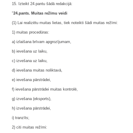
15. Izteikt 24.pantu šādā redakcijā:
"
24.pants. Muitas režīmu veidi
(1) Lai realizētu muitas lietas, tiek noteikti šādi muitas režīmi:
1) muitas procedūras:
a) izlaišana brīvam apgrozījumam,
b) ievešana uz laiku,
c) izvešana uz laiku,
d) ievešana muitas noliktavā,
e) ievešana pārstrādei,
f) ievešana pārstrādei muitas kontrolē,
g) izvešana (eksports),
h) izvešana pārstrādei,
i) tranzīts;
2) citi muitas režīmi: