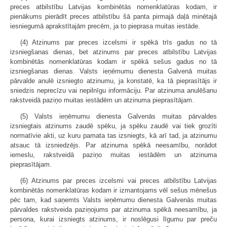
preces atbilstību Latvijas kombinētās nomenklatūras kodam, ir
pienākums pierādīt preces atbilstību šā panta pirmajā daļā minētajā
iesniegumā aprakstītajām precēm, ja to pieprasa muitas iestāde.
(4) Atzinums par preces izcelsmi ir spēkā trīs gadus no tā
izsniegšanas dienas, bet atzinums par preces atbilstību Latvijas
kombinētās nomenklatūras kodam ir spēkā sešus gadus no tā
izsniegšanas dienas. Valsts ieņēmumu dienesta Galvenā muitas
pārvalde anulē izsniegto atzinumu, ja konstatē, ka tā pieprasītājs ir
sniedzis neprecīzu vai nepilnīgu informāciju. Par atzinuma anulēšanu
rakstveidā paziņo muitas iestādēm un atzinuma pieprasītājam.
(5) Valsts ieņēmumu dienesta Galvenās muitas pārvaldes
izsniegtais atzinums zaudē spēku, ja spēku zaudē vai tiek grozīti
normatīvie akti, uz kuru pamata tas izsniegts, kā arī tad, ja atzinumu
atsauc tā izsniedzējs. Par atzinuma spēkā neesamību, norādot
iemeslu, rakstveidā paziņo muitas iestādēm un atzinuma
pieprasītājam.
(6) Atzinums par preces izcelsmi vai preces atbilstību Latvijas
kombinētās nomenklatūras kodam ir izmantojams vēl sešus mēnešus
pēc tam, kad saņemts Valsts ieņēmumu dienesta Galvenās muitas
pārvaldes rakstveida paziņojums par atzinuma spēkā neesamību, ja
persona, kurai izsniegts atzinums, ir noslēgusi līgumu par preču