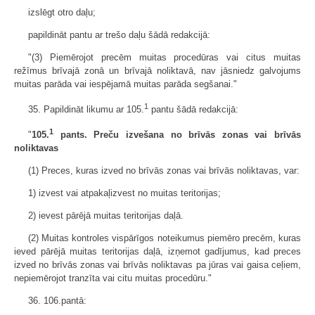
izslēgt otro daļu;
papildināt pantu ar trešo daļu šādā redakcijā:
"(3) Piemērojot precēm muitas procedūras vai citus muitas
režīmus brīvajā zonā un brīvajā noliktavā, nav jāsniedz galvojums
muitas parāda vai iespējamā muitas parāda segšanai."
1
35. Papildināt likumu ar 105.
pantu šādā redakcijā:
1
"
105.
pants. Preču izvešana no brīvās zonas vai brīvās
noliktavas
(1) Preces, kuras izved no brīvās zonas vai brīvās noliktavas, var:
1) izvest vai atpakaļizvest no muitas teritorijas;
2) ievest pārējā muitas teritorijas daļā.
(2) Muitas kontroles vispārīgos noteikumus piemēro precēm, kuras
ieved pārējā muitas teritorijas daļā, izņemot gadījumus, kad preces
izved no brīvās zonas vai brīvās noliktavas pa jūras vai gaisa ceļiem,
nepiemērojot tranzīta vai citu muitas procedūru."
36. 106.pantā: