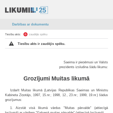
Darbības ar dokumentu
Tiesību akts:
zaudējis spēku
Tiesību akts ir zaudējis spēku.
Saeima ir pieņēmusi un Valsts
prezidents izsludina šādu likumu:
Grozījumi Muitas likumā
Izdarīt Muitas likumā (Latvijas Republikas Saeimas un Ministru
Kabineta Ziņotājs, 1997, 15.nr.; 1998, 12., 23.nr.; 1999, 19.nr.) šādus
grozījumus:
1. Aizstāt visā likumā vārdus "Muitas pārvalde" (attiecīgā
locījumā) ar vārdiem "Galvenā muitas pārvalde" (attiecīgā locījumā).