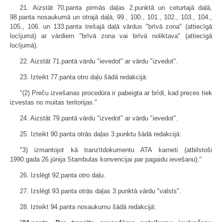
21. Aizstāt 70.panta pirmās daļas 2.punktā un ceturtajā daļā,
98.panta nosaukumā un otrajā daļā, 99., 100., 101., 102., 103., 104.,
105., 106. un 133.panta trešajā daļā vārdus "brīvā zona" (attiecīgā
locījumā) ar vārdiem "brīvā zona vai brīvā noliktava" (attiecīgā
locījumā).
22. Aizstāt 71.pantā vārdu "ievedot" ar vārdu "izvedot".
23. Izteikt 77.panta otro daļu šādā redakcijā:
"(2) Preču izvešanas procedūra ir pabeigta ar brīdi, kad preces tiek
izvestas no muitas teritorijas."
24. Aizstāt 79.pantā vārdu "izvedot" ar vārdu "ievedot".
25. Izteikt 90.panta otrās daļas 3.punktu šādā redakcijā:
"3) izmantojot kā tranzītdokumentu ATA karneti (atbilstoši
1990.gada 26.jūnija Stambulas konvencijai par pagaidu ievešanu)."
26. Izslēgt 92.panta otro daļu.
27. Izslēgt 93.panta otrās daļas 3.punktā vārdu "valsts".
28. Izteikt 94.panta nosaukumu šādā redakcijā: