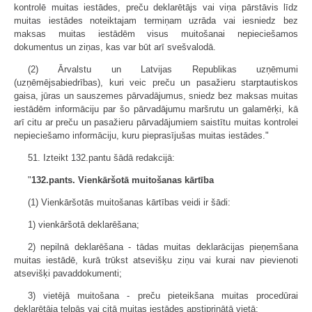
kontrolē muitas iestādes, preču deklarētājs vai viņa pārstāvis līdz
muitas iestādes noteiktajam termiņam uzrāda vai iesniedz bez
maksas muitas iestādēm visus muitošanai nepieciešamos
dokumentus un ziņas, kas var būt arī svešvalodā.
(2) Ārvalstu un Latvijas Republikas uzņēmumi
(uzņēmējsabiedrības), kuri veic preču un pasažieru starptautiskos
gaisa, jūras un sauszemes pārvadājumus, sniedz bez maksas muitas
iestādēm informāciju par šo pārvadājumu maršrutu un galamērķi, kā
arī citu ar preču un pasažieru pārvadājumiem saistītu muitas kontrolei
nepieciešamo informāciju, kuru pieprasījušas muitas iestādes."
51. Izteikt 132.pantu šādā redakcijā:
"
132.pants. Vienkāršotā muitošanas kārtība
(1) Vienkāršotās muitošanas kārtības veidi ir šādi:
1) vienkāršotā deklarēšana;
2) nepilnā deklarēšana - tādas muitas deklarācijas pieņemšana
muitas iestādē, kurā trūkst atsevišķu ziņu vai kurai nav pievienoti
atsevišķi pavaddokumenti;
3) vietējā muitošana - preču pieteikšana muitas procedūrai
deklarētāja telpās vai citā muitas iestādes apstiprinātā vietā;