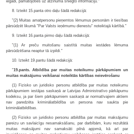
iegādi, pamatojoties uz atzinumā sniegto informāciju."
8. Izteikt 15.panta otro daļu šādā redakcijā:
"(2) Muitas amatpersonu pieņemtos lēmumus personām ir tiesības
pārsūdzēt likumā "Par Valsts ieņēmumu dienestu" noteiktajā kārtībā."
9. Izteikt 16.panta pirmo daļu šādā redakcijā:
"(1) Ar preču muitošanu saistītā muitas iestādes lēmuma
pārsūdzēšana neaptur tā izpildi."
10. Izteikt 19.pantu šādā redakcijā:
"
19.pants. Atbildība par muitas noteikumu pārkāpumiem un
muitas maksājumu veikšanai noteiktās kārtības neievērošanu
(1) Fizisko un juridisko personu atbildība par muitas noteikumu
pārkāpumiem iestājas saskaņā ar Latvijas Administratīvo pārkāpumu
kodeksu, ja par šiem pārkāpumiem saskaņā ar normatīvajiem aktiem
nav paredzēta kriminālatbildība un persona nav saukta pie
kriminālatbildības.
(2) Fizisko un juridisko personu atbildība par muitas maksājumu
pareizu un savlaicīgu nesamaksāšanu, par darbībām, kuru rezultātā
muitas maksājumi nav samaksāti pilnā apjomā, kā arī par