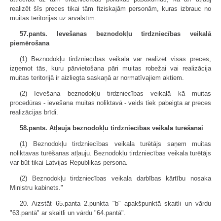
realizēt šīs preces tikai tām fiziskajām personām, kuras izbrauc no
muitas teritorijas uz ārvalstīm.
57.pants. Ievešanas beznodokļu tirdzniecības veikalā
piemērošana
(1) Beznodokļu tirdzniecības veikalā var realizēt visas preces,
izņemot tās, kuru pārvietošana pāri muitas robežai vai realizācija
muitas teritorijā ir aizliegta saskaņā ar normatīvajiem aktiem.
(2) Ievešana beznodokļu tirdzniecības veikalā kā muitas
procedūras - ievešana muitas noliktavā - veids tiek pabeigta ar preces
realizācijas brīdi.
58.pants. Atļauja beznodokļu tirdzniecības veikala turēšanai
(1) Beznodokļu tirdzniecības veikala turētājs saņem muitas
noliktavas turēšanas atļauju. Beznodokļu tirdzniecības veikala turētājs
var būt tikai Latvijas Republikas persona.
(2) Beznodokļu tirdzniecības veikala darbības kārtību nosaka
Ministru kabinets."
20. Aizstāt 65.panta 2.punkta "b" apakšpunktā skaitli un vārdu
"63.pantā" ar skaitli un vārdu "64.pantā".