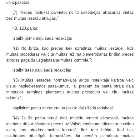
un izpakotas.
(7) Preces nedrīkst pārvietot no to sākotnējās atrašanās vietas
bez muitas iestāžu atļaujas."
48. 123.pantā:
izteikt pirmo daļu šādā redakcijā:
"(1) No brīža, kad preces tiek uzrādītas muitas iestādei, līdz
muitas procedūras vai cita muitas režīma piemērošanas brīdim preces
atrodas pagaidu uzglabāšanā muitas kontrolē.";
izteikt trešo daļu šādā redakcijā:
"(3) Muitas iestādes normatīvajos aktos noteiktajā kārtībā veic
visus nepieciešamos pasākumus, lai precēm šā panta otrajā daļā
minētajos termiņos piemērotu muitas procedūru vai citu muitas
režīmu.";
papildināt pantu ar ceturto un piekto daļu šādā redakcijā:
"(4) Ja šā panta otrajā daļā minētie termiņi pārsniegti, muitas
iestādes drīkst pārvietot preces uz Valsts ieņēmumu dienesta noteiktu
vietu, kas atrodas muitas kontrolē, līdz tam brīdim, kad tiek
nokārtotas attiecīgās formalitātes, lai precēm piemērotu muitas