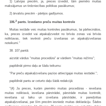
1) Latvijas precēm, ja, preces izvedot, tām piemēro muitas
maksājumus un tirdzniecības politikas pasākumus;
2) ārvalstu precēm - pārējos gadījumos.
2
106.
pants. Izvedamo preču muitas kontrole
Muitas iestāde veic muitas kontroles pasākumus, lai pārliecinātos,
ka, preces izvedot vai atpakaļizvedot no brīvās zonas vai brīvās
noliktavas, tiek ievēroti preču izvešanas un atpakaļizvešanas
noteikumi."
38. 107.pantā:
aizstāt vārdus "muitas procedūra" ar vārdiem "muitas režīms";
papildināt pirmo daļu ar šādu teikumu:
"Par preču atpakaļizvešanu paziņo attiecīgajai muitas iestādei.";
papildināt pantu ar ceturto daļu šādā redakcijā:
"(4) Ja preces, kurām piemēro muitas procedūras - ievešana
muitas noliktavā, ievešana pārstrādei, pārstrāde muitas kontrolē,
ievešana uz laiku un izvešana pārstrādei, ir paredzētas
atpakaļizvešanai, par šīm precēm iesniedz muitas deklarāciju. Šādos