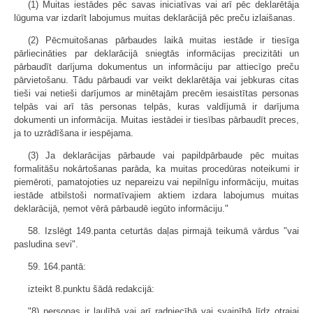
(1) Muitas iestādes pēc savas iniciatīvas vai arī pēc deklarētāja
lūguma var izdarīt labojumus muitas deklarācijā pēc preču izlaišanas.
(2) Pēcmuitošanas pārbaudes laikā muitas iestāde ir tiesīga
pārliecināties par deklarācijā sniegtās informācijas precizitāti un
pārbaudīt darījuma dokumentus un informāciju par attiecīgo preču
pārvietošanu. Tādu pārbaudi var veikt deklarētāja vai jebkuras citas
tieši vai netieši darījumos ar minētajām precēm iesaistītas personas
telpās vai arī tās personas telpās, kuras valdījumā ir darījuma
dokumenti un informācija. Muitas iestādei ir tiesības pārbaudīt preces,
ja to uzrādīšana ir iespējama.
(3) Ja deklarācijas pārbaude vai papildpārbaude pēc muitas
formalitāšu nokārtošanas parāda, ka muitas procedūras noteikumi ir
piemēroti, pamatojoties uz nepareizu vai nepilnīgu informāciju, muitas
iestāde atbilstoši normatīvajiem aktiem izdara labojumus muitas
deklarācijā, ņemot vērā pārbaudē iegūto informāciju."
58. Izslēgt 149.panta ceturtās daļas pirmajā teikumā vārdus "vai
pasludina sevi".
59. 164.pantā:
izteikt 8.punktu šādā redakcijā:
"8) personas ir laulībā vai arī radniecībā vai svainībā līdz otrajai