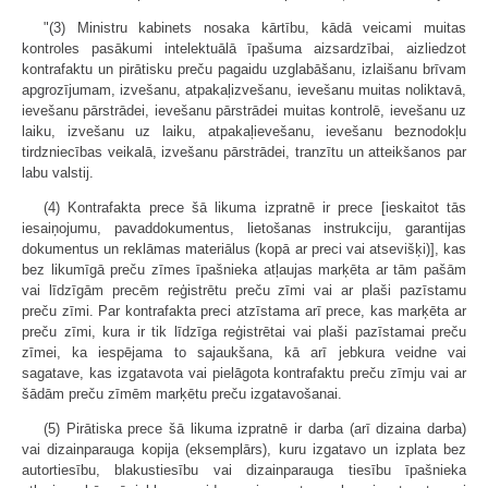
"(3) Ministru kabinets nosaka kārtību, kādā veicami muitas
kontroles pasākumi intelektuālā īpašuma aizsardzībai, aizliedzot
kontrafaktu un pirātisku preču pagaidu uzglabāšanu, izlaišanu brīvam
apgrozījumam, izvešanu, atpakaļizvešanu, ievešanu muitas noliktavā,
ievešanu pārstrādei, ievešanu pārstrādei muitas kontrolē, ievešanu uz
laiku, izvešanu uz laiku, atpakaļievešanu, ievešanu beznodokļu
tirdzniecības veikalā, izvešanu pārstrādei, tranzītu un atteikšanos par
labu valstij.
(4) Kontrafakta prece šā likuma izpratnē ir prece [ieskaitot tās
iesaiņojumu, pavaddokumentus, lietošanas instrukciju, garantijas
dokumentus un reklāmas materiālus (kopā ar preci vai atsevišķi)], kas
bez likumīgā preču zīmes īpašnieka atļaujas marķēta ar tām pašām
vai līdzīgām precēm reģistrētu preču zīmi vai ar plaši pazīstamu
preču zīmi. Par kontrafakta preci atzīstama arī prece, kas marķēta ar
preču zīmi, kura ir tik līdzīga reģistrētai vai plaši pazīstamai preču
zīmei, ka iespējama to sajaukšana, kā arī jebkura veidne vai
sagatave, kas izgatavota vai pielāgota kontrafaktu preču zīmju vai ar
šādām preču zīmēm marķētu preču izgatavošanai.
(5) Pirātiska prece šā likuma izpratnē ir darba (arī dizaina darba)
vai dizainparauga kopija (eksemplārs), kuru izgatavo un izplata bez
autortiesību, blakustiesību vai dizainparauga tiesību īpašnieka