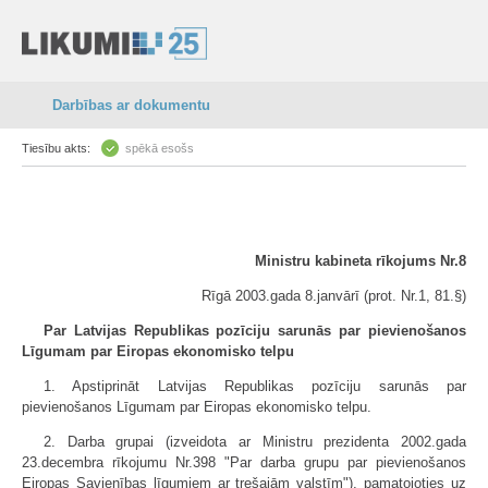
Darbības ar dokumentu
Tiesību akts:
spēkā esošs
Ministru kabineta rīkojums Nr.8
Rīgā 2003.gada 8.janvārī (prot. Nr.1, 81.§)
Par Latvijas Republikas pozīciju sarunās par pievienošanos
Līgumam par Eiropas ekonomisko telpu
1. Apstiprināt Latvijas Republikas pozīciju sarunās par
pievienošanos Līgumam par Eiropas ekonomisko telpu.
2. Darba grupai (izveidota ar Ministru prezidenta 2002.gada
23.decembra rīkojumu Nr.398 "Par darba grupu par pievienošanos
Eiropas Savienības līgumiem ar trešajām valstīm"), pamatojoties uz