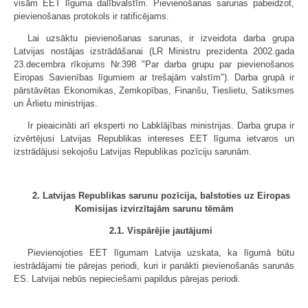
visām EET līguma dalībvalstīm. Pievienošanas sarunas pabeidzot,
pievienošanas protokols ir ratificējams.
Lai uzsāktu pievienošanas sarunas, ir izveidota darba grupa
Latvijas nostājas izstrādāšanai (LR Ministru prezidenta 2002.gada
23.decembra rīkojums Nr.398 "Par darba grupu par pievienošanos
Eiropas Savienības līgumiem ar trešajām valstīm"). Darba grupā ir
pārstāvētas Ekonomikas, Zemkopības, Finanšu, Tieslietu, Satiksmes
un Ārlietu ministrijas.
Ir pieaicināti arī eksperti no Labklājības ministrijas. Darba grupa ir
izvērtējusi Latvijas Republikas intereses EET līguma ietvaros un
izstrādājusi sekojošu Latvijas Republikas pozīciju sarunām.
2. Latvijas Republikas sarunu pozīcija, balstoties uz Eiropas
Komisijas izvirzītajām sarunu tēmām
2.1. Vispārējie jautājumi
Pievienojoties EET līgumam Latvija uzskata, ka līgumā būtu
iestrādājami tie pārejas periodi, kuri ir panākti pievienošanās sarunās
ES. Latvijai nebūs nepieciešami papildus pārejas periodi.