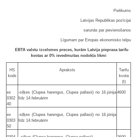
Pielikums
Latvijas Republikas pozīcijai
sarunās par pievienošanos
Līgumam par Eiropas ekonomisko telpu
EBTA valstu izcelsmes preces, kurām Latvija pieprasa tarifu
kvotas ar 0% ievedmuitas nodokļa likmi
HS
Apraksts
Tarifu
kods
kvota
(t)
ex
-siļķes (Clupea harengus, Clupea pallasii) no 16.jūnija
4600
0302
līdz 14.februārim
40
ex
-siļķes (Clupea harengus, Clupea pallasii) no 16.jūnija
0303
līdz 14.februārim
50
0304
--siļķes (Clupea harengus, Clupea pallasii)
2600