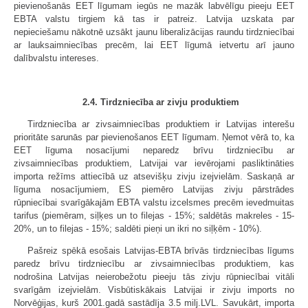
pievienošanās EET līgumam iegūs ne mazāk labvēlīgu pieeju EET
EBTA valstu tirgiem kā tas ir patreiz. Latvija uzskata par
nepieciešamu nākotnē uzsākt jaunu liberalizācijas raundu tirdzniecībai
ar lauksaimniecības precēm, lai EET līgumā ietvertu arī jauno
dalībvalstu intereses.
2.4. Tirdzniecība ar zivju produktiem
Tirdzniecība ar zivsaimniecības produktiem ir Latvijas interešu
prioritāte sarunās par pievienošanos EET līgumam. Ņemot vērā to, ka
EET līguma nosacījumi neparedz brīvu tirdzniecību ar
zivsaimniecības produktiem, Latvijai var ievērojami pasliktināties
importa režīms attiecībā uz atsevišķu zivju izejvielām. Saskaņā ar
līguma nosacījumiem, ES piemēro Latvijas zivju pārstrādes
rūpniecībai svarīgākajām EBTA valstu izcelsmes precēm ievedmuitas
tarifus (piemēram, siļķes un to filejas - 15%; saldētās makreles - 15-
20%, un to filejas - 15%; saldēti pieņi un ikri no siļķēm - 10%).
Pašreiz spēkā esošais Latvijas-EBTA brīvās tirdzniecības līgums
paredz brīvu tirdzniecību ar zivsaimniecības produktiem, kas
nodrošina Latvijas neierobežotu pieeju tās zivju rūpniecībai vitāli
svarīgām izejvielām. Visbūtiskākais Latvijai ir zivju imports no
Norvēģijas, kurš 2001.gadā sastādīja 3.5 milj.LVL. Savukārt, importa