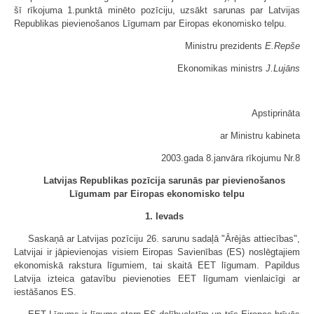
šī rīkojuma 1.punktā minēto pozīciju, uzsākt sarunas par Latvijas
Republikas pievienošanos Līgumam par Eiropas ekonomisko telpu.
Ministru prezidents
E.Repše
Ekonomikas ministrs
J.Lujāns
Apstiprināta
ar Ministru kabineta
2003.gada 8.janvāra rīkojumu Nr.8
Latvijas Republikas pozīcija sarunās par pievienošanos
Līgumam par Eiropas ekonomisko telpu
1. Ievads
Saskaņā ar Latvijas pozīciju 26. sarunu sadaļā "Ārējās attiecības",
Latvijai ir jāpievienojas visiem Eiropas Savienības (ES) noslēgtajiem
ekonomiskā rakstura līgumiem, tai skaitā EET līgumam. Papildus
Latvija izteica gatavību pievienoties EET līgumam vienlaicīgi ar
iestāšanos ES.