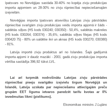
īpatsvars no Norvēģijas sastāda 30-40% no kopēja zivju produkcijas
importa apjomiem un 28-30% no zivju rūpniecībai nepieciešamajām
izejvielām.
Norvēģijas importa īpatsvars atsevišķu Latvijas zivju pārstrādes
rūpniecībai svarīgām zivju produkcijas veidu importa apjomā ir šāds -
saldētās siļķes (HS kods 030240; 030350) - 50,4%, saldētās makreles
(HS kods 030264; 030374) - 35,6%; saldētās siļķes filejas (HS kods
030420 75) - 80% un saldētie ikri un aknas (HS kods 030270; 030380)
- 81%.
Latvija importē zivju produktus arī no Islandes. Šajā gadījumā
importa apjomi ir daudz mazāki - 2001. gadā zivju produkcijas importa
vērtība sastādīja 396,92 tūkst.LVL.
Lai arī turpmāk nodrošinātu Latvijas zivju pārstrādes
rūpniecībai pieeju svarīgāko izejvielu tirgum Norvēģijā un
Islandē, Latvija uzskata par nepieciešamu attiecīgajām preču
grupām EET līguma ietvaros paredzēt tarifu kvotas ar 0%
ievedmuitas likmi (pielikums).
Ekonomikas ministrs
J.Lujāns