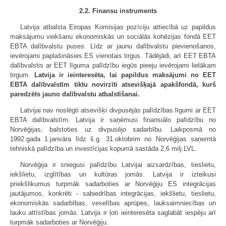
2.2. Finansu instruments
Latvija atbalsta Eiropas Komisijas pozīciju attiecībā uz papildus
maksājumu veikšanu ekonomiskās un sociālās kohēzijas fondā EET
EBTA dalībvalstu puses. Līdz ar jaunu dalībvalstu pievienošanos,
ievērojami paplašināsies ES vienotais tirgus. Tādējādi, arī EET EBTA
dalībvalstis ar EET līguma palīdzību iegūs pieeju ievērojami lielākam
tirgum.
Latvija ir ieinteresēta, lai papildus maksājumi no EET
EBTA dalībvalstīm tiktu novirzīti atsevišķajā apakšfondā, kurš
paredzēts jauno dalībvalstu atbalstīšanai.
Latvijai nav noslēgti atsevišķi divpusējās palīdzības līgumi ar EET
EBTA dalībvalstīm. Latvija ir saņēmusi finansiālo palīdzību no
Norvēģijas, balstoties uz divpusējo sadarbību. Laikposmā no
1992.gada 1.janvāra līdz š.g. 31.oktobrim no Norvēģijas saņemtā
tehniskā palīdzība un investīcijas kopumā sastāda 2,6 milj.LVL.
Norvēģija ir sniegusi palīdzību Latvijai aizsardzības, tieslietu,
iekšlietu, izglītības un kultūras jomās. Latvija ir izteikusi
priekšlikumus turpmāk sadarboties ar Norvēģiju ES integrācijas
jautājumos, konkrēti - sabiedrības integrācijas, iekšlietu, tieslietu,
ekonomiskās sadarbības, veselības aprūpes, lauksaimniecības un
lauku attīstības jomās. Latvija ir ļoti ieinteresēta saglabāt iespēju arī
turpmāk sadarboties ar Norvēģiju.