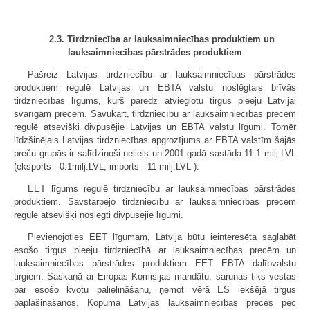
2.3. Tirdzniecība ar lauksaimniecības produktiem un
lauksaimniecības pārstrādes produktiem
Pašreiz Latvijas tirdzniecību ar lauksaimniecības pārstrādes
produktiem regulē Latvijas un EBTA valstu noslēgtais brīvās
tirdzniecības līgums, kurš paredz atvieglotu tirgus pieeju Latvijai
svarīgām precēm. Savukārt, tirdzniecību ar lauksaimniecības precēm
regulē atsevišķi divpusējie Latvijas un EBTA valstu līgumi. Tomēr
līdzšinējais Latvijas tirdzniecības apgrozījums ar EBTA valstīm šajās
preču grupās ir salīdzinoši neliels un 2001.gadā sastāda 11.1 milj.LVL
(eksports - 0.1milj.LVL, imports - 11 milj.LVL ).
EET līgums regulē tirdzniecību ar lauksaimniecības pārstrādes
produktiem. Savstarpējo tirdzniecību ar lauksaimniecības precēm
regulē atsevišķi noslēgti divpusējie līgumi.
Pievienojoties EET līgumam, Latvija būtu ieinteresēta saglabāt
esošo tirgus pieeju tirdzniecībā ar lauksaimniecības precēm un
lauksaimniecības pārstrādes produktiem EET EBTA dalībvalstu
tirgiem. Saskaņā ar Eiropas Komisijas mandātu, sarunas tiks vestas
par esošo kvotu palielināšanu, ņemot vērā ES iekšējā tirgus
paplašināšanos. Kopumā Latvijas lauksaimniecības preces pēc