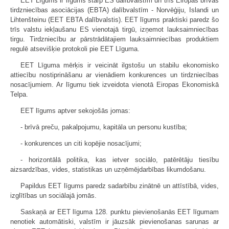
EET Līgums ir līgums starp ES dalībvalstīm un trīs Eiropas brīvās
tirdzniecības asociācijas (EBTA) dalībvalstīm - Norvēģiju, Islandi un
Lihtenšteinu (EET EBTA dalībvalstis). EET līgums praktiski paredz šo
trīs valstu iekļaušanu ES vienotajā tirgū, izņemot lauksaimniecības
tirgu. Tirdzniecību ar pārstrādātajiem lauksaimniecības produktiem
regulē atsevišķie protokoli pie EET Līguma.
EET Līguma mērķis ir veicināt ilgstošu un stabilu ekonomisko
attiecību nostiprināšanu ar vienādiem konkurences un tirdzniecības
nosacījumiem. Ar līgumu tiek izveidota vienotā Eiropas Ekonomiskā
Telpa.
EET līgums aptver sekojošās jomas:
- brīvā preču, pakalpojumu, kapitāla un personu kustība;
- konkurences un citi kopējie nosacījumi;
- horizontālā politika, kas ietver sociālo, patērētāju tiesību
aizsardzības, vides, statistikas un uzņēmējdarbības likumdošanu.
Papildus EET līgums paredz sadarbību zinātnē un attīstībā, vides,
izglītības un sociālajā jomās.
Saskaņā ar EET līguma 128. punktu pievienošanās EET līgumam
nenotiek automātiski, valstīm ir jāuzsāk pievienošanas sarunas ar