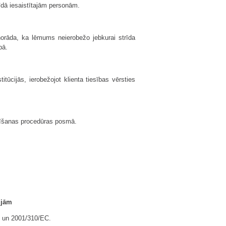
īdā iesaistītajām personām.
orāda, ka lēmums neierobežo jebkurai strīda
bā.
itūcijās, ierobežojot klienta tiesības vērsties
atīšanas procedūras posmā.
ijām
 un 2001/310/EC.