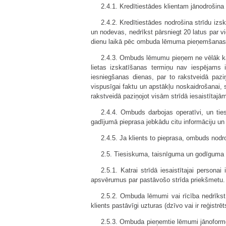
2.4.1. Kredītiestādes klientam jānodrošina 
2.4.2. Kredītiestādes nodrošina strīdu iz
un nodevas, nedrīkst pārsniegt 20 latus par vi
dienu laikā pēc ombuda lēmuma pieņemšanas, 
2.4.3. Ombuds lēmumu pieņem ne vēlāk kā 
lietas izskatīšanas termiņu nav iespējams
iesniegšanas dienas, par to rakstveidā paziņ
vispusīgai faktu un apstākļu noskaidrošanai,
rakstveidā paziņojot visām strīdā iesaistītaj
2.4.4. Ombuds darbojas operatīvi, un ti
gadījumā pieprasa jebkādu citu informāciju un 
2.4.5. Ja klients to pieprasa, ombuds nod
2.5. Tiesiskuma, taisnīguma un godīguma 
2.5.1. Katrai strīdā iesaistītajai persona
apsvērumus par pastāvošo strīda priekšmetu.
2.5.2. Ombuda lēmumi vai rīcība nedrīkst 
klients pastāvīgi uzturas (dzīvo vai ir reģistrēt
2.5.3. Ombuda pieņemtie lēmumi jānoformē