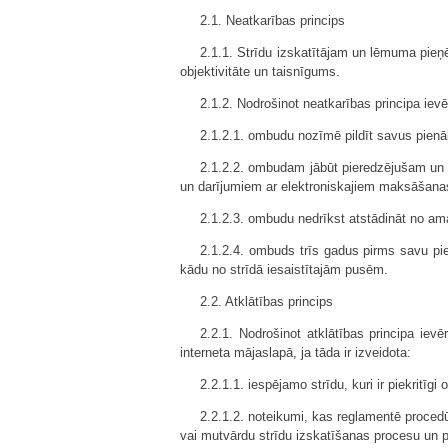
2.1. Neatkarības princips
2.1.1. Strīdu izskatītājam un lēmuma pie
objektivitāte un taisnīgums.
2.1.2. Nodrošinot neatkarības principa iev
2.1.2.1. ombudu nozīmē pildīt savus pien
2.1.2.2. ombudam jābūt pieredzējušam un 
un darījumiem ar elektroniskajiem maksāšanas
2.1.2.3. ombudu nedrīkst atstādināt no amat
2.1.2.4. ombuds trīs gadus pirms savu pie
kādu no strīdā iesaistītajām pusēm.
2.2. Atklātības princips
2.2.1. Nodrošinot atklātības principa ievē
interneta mājaslapā, ja tāda ir izveidota:
2.2.1.1. iespējamo strīdu, kuri ir piekritīg
2.2.1.2. noteikumi, kas reglamentē procedū
vai mutvārdu strīdu izskatīšanas procesu un 