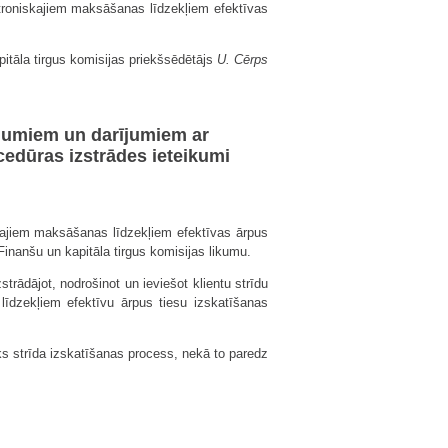
ektroniskajiem maksāšanas līdzekļiem efektīvas
itāla tirgus komisijas priekšsēdētājs
U. Cērps
vedumiem un darījumiem ar
cedūras izstrādes ieteikumi
skajiem maksāšanas līdzekļiem efektīvas ārpus
Finanšu un kapitāla tirgus komisijas likumu.
rādājot, nodrošinot un ieviešot klientu strīdu
līdzekļiem efektīvu ārpus tiesu izskatīšanas
āks strīda izskatīšanas process, nekā to paredz