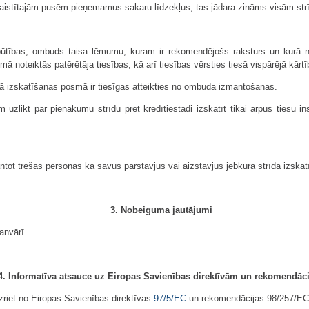
esaistītajām pusēm pieņemamus sakaru līdzekļus, tas jādara zināms visām str
 būtības, ombuds taisa lēmumu, kuram ir rekomendējošs raksturs un kurā n
mā noteiktās patērētāja tiesības, kā arī tiesības vērsties tiesā vispārējā kārtī
 tā izskatīšanas posmā ir tiesīgas atteikties no ombuda izmantošanas.
 uzlikt par pienākumu strīdu pret kredītiestādi izskatīt tikai ārpus tiesu inst
ntot trešās personas kā savus pārstāvjus vai aizstāvjus jebkurā strīda izsk
3. Nobeiguma jautājumi
anvārī.
4. Informatīva atsauce uz Eiropas Savienības direktīvām un rekomendāc
zriet no Eiropas Savienības direktīvas
97/5/EC
un rekomendācijas 98/257/EC