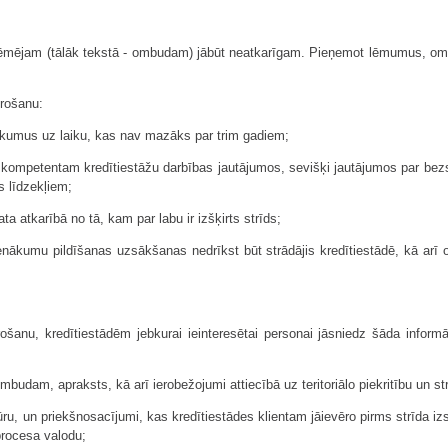
ņēmējam (tālāk tekstā - ombudam) jābūt neatkarīgam. Pieņemot lēmumus, ombu
ērošanu:
ākumus uz laiku, kas nav mazāks par trim gadiem;
kompetentam kredītiestāžu darbības jautājumos, sevišķi jautājumos par bez
 līdzekļiem;
a atkarībā no tā, kam par labu ir izšķirts strīds;
nākumu pildīšanas uzsākšanas nedrīkst būt strādājis kredītiestādē, kā arī o
rošanu, kredītiestādēm jebkurai ieinteresētai personai jāsniedz šāda informāc
i ombudam, apraksts, kā arī ierobežojumi attiecībā uz teritoriālo piekritību un 
ru, un priekšnosacījumi, kas kredītiestādes klientam jāievēro pirms strīda izs
procesa valodu;