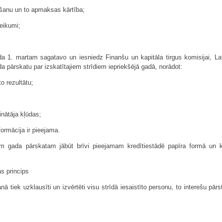
īšanu un to apmaksas kārtība;
eikumi;
a 1. martam sagatavo un iesniedz Finanšu un kapitāla tirgus komisijai, Lat
 pārskatu par izskatītajiem strīdiem iepriekšējā gadā, norādot:
o rezultātu;
inātāja kļūdas;
ormācija ir pieejama.
 gada pārskatam jābūt brīvi pieejamam kredītiestādē papīra formā un kre
s princips
ā tiek uzklausīti un izvērtēti visu strīdā iesaistīto personu, to interešu pārst