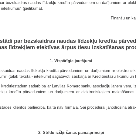
ādi par bezskaidras naudas līdzekļu kredīta pārvedumiem un darījumiem ar el
 ieteikumus" (pielikumā).
Finanšu un kap
iestādi par bezskaidras naudas līdzekļu kredīta pār
s līdzekļiem efektīvas ārpus tiesu izskatīšanas pro
1. Vispārīgie jautājumi
 bezskaidras naudas līdzekļu kredīta pārvedumiem un darījumiem ar elektroni
umi" (tālāk tekstā - ieteikumi) sagatavoti saskaņā ar Kredītiestāžu likumu un 
kredītiestādēm sadarbībā ar Latvijas Komercbanku asociāciju jāņem vērā, izst
zekļu kredīta pārvedumiem un darījumiem ar elektroniskajiem maksāšanas 
iestādes klientos pārliecība, ka tā nav formāla. Šai procedūrai jānodrošina ātr
2. Strīdu izšķiršanas pamatprincipi