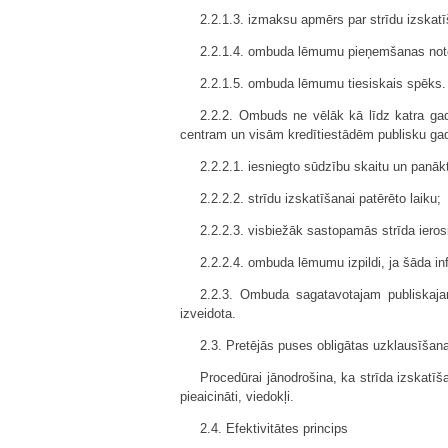
2.2.1.3. izmaksu apmērs par strīdu izskat
2.2.1.4. ombuda lēmumu pieņemšanas not
2.2.1.5. ombuda lēmumu tiesiskais spēks.
2.2.2. Ombuds ne vēlāk kā līdz katra gad
centram un visām kredītiestādēm publisku gada
2.2.2.1. iesniegto sūdzību skaitu un panākt
2.2.2.2. strīdu izskatīšanai patērēto laiku;
2.2.2.3. visbiežāk sastopamās strīda ieros
2.2.2.4. ombuda lēmumu izpildi, ja šāda inf
2.2.3. Ombuda sagatavotajam publiskajam
izveidota.
2.3. Pretējās puses obligātas uzklausīšana
Procedūrai jānodrošina, ka strīda izskatīšan
pieaicināti, viedokļi.
2.4. Efektivitātes princips