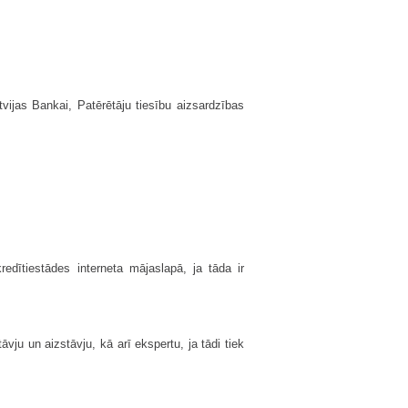
vijas Bankai, Patērētāju tiesību aizsardzības
dītiestādes interneta mājaslapā, ja tāda ir
āvju un aizstāvju, kā arī ekspertu, ja tādi tiek