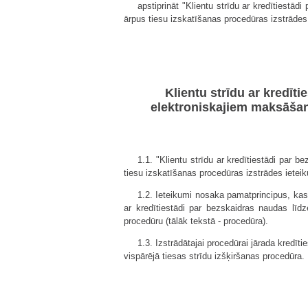
apstiprināt "Klientu strīdu ar kredītiest
ārpus tiesu izskatīšanas procedūras izstrādes
Klientu strīdu ar kredīt
elektroniskajiem maksāšana
1.1. "Klientu strīdu ar kredītiestādi par
tiesu izskatīšanas procedūras izstrādes ieteik
1.2. Ieteikumi nosaka pamatprincipus, kas 
ar kredītiestādi par bezskaidras naudas līd
procedūru (tālāk tekstā - procedūra).
1.3. Izstrādātajai procedūrai jārada kredīt
vispārējā tiesas strīdu izšķiršanas procedūra.