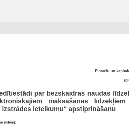
Finanšu un kapitāl
(p
kredītiestādi par bezskaidras naudas līdz
ktroniskajiem maksāšanas līdzekļiem 
 izstrādes ieteikumu" apstiprināšanu
me nolemj: