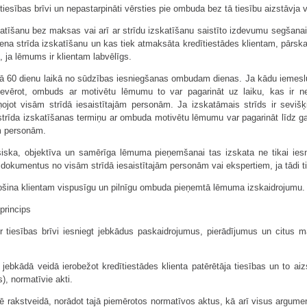
tiesības brīvi un nepastarpināti vērsties pie ombuda bez tā tiesību aizstāvja v
skatīšanu bez maksas vai arī ar strīdu izskatīšanu saistīto izdevumu segšan
ena strīda izskatīšanu un kas tiek atmaksāta kredītiestādes klientam, pārskai
ja lēmums ir klientam labvēlīgs.
60 dienu laikā no sūdzības iesniegšanas ombudam dienas. Ja kādu iemeslu 
 ievērot, ombuds ar motivētu lēmumu to var pagarināt uz laiku, kas ir
ojot visām strīdā iesaistītajām personām. Ja izskatāmais strīds ir sevišķ
 strīda izskatīšanas termiņu ar ombuda motivētu lēmumu var pagarināt līdz 
ām personām.
esiska, objektīva un samērīga lēmuma pieņemšanai tas izskata ne tikai ie
dokumentus no visām strīdā iesaistītajām personām vai ekspertiem, ja tādi tie
rošina klientam vispusīgu un pilnīgu ombuda pieņemtā lēmuma izskaidrojumu.
princips
i ir tiesības brīvi iesniegt jebkādus paskaidrojumus, pierādījumus un citus 
jebkādā veidā ierobežot kredītiestādes klienta patērētāja tiesības un to ai
s), normatīvie akti.
 rakstveidā, norādot tajā piemērotos normatīvos aktus, kā arī visus argume