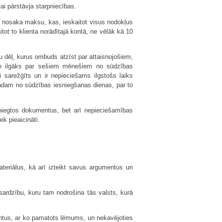
ai pārstāvja starpniecības.
ai nosaka maksu, kas, ieskaitot visus nodokļus
tot to klienta norādītajā kontā, ne vēlāk kā 10
dēļ, kurus ombuds atzīst par attaisnojošiem,
 ne ilgāks par sešiem mēnešiem no sūdzības
i sarežģīts un ir nepieciešams ilgstošs laiks
gadam no sūdzības iesniegšanas dienas, par to
sniegtos dokumentus, bet arī nepieciešamības
k pieaicināti.
materiālus, kā arī izteikt savus argumentus un
zsardzību, kuru tam nodrošina tās valsts, kurā
ntus, ar ko pamatots lēmums, un nekavējoties