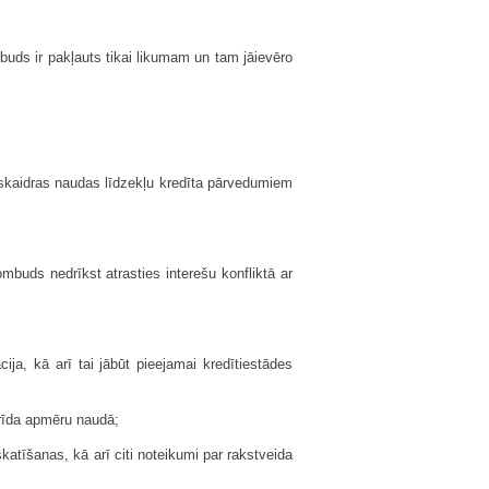
ds ir pakļauts tikai likumam un tam jāievēro
skaidras naudas līdzekļu kredīta pārvedumiem
mbuds nedrīkst atrasties interešu konfliktā ar
ija, kā arī tai jābūt pieejamai kredītiestādes
strīda apmēru naudā;
katīšanas, kā arī citi noteikumi par rakstveida