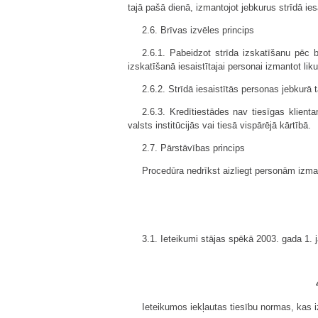
tajā pašā dienā, izmantojot jebkurus strīdā i
2.6. Brīvas izvēles princips
2.6.1. Pabeidzot strīda izskatīšanu pēc
izskatīšanā iesaistītajai personai izmantot liku
2.6.2. Strīdā iesaistītās personas jebkurā
2.6.3. Kredītiestādes nav tiesīgas klientam
valsts institūcijās vai tiesā vispārējā kārtībā.
2.7. Pārstāvības princips
Procedūra nedrīkst aizliegt personām izma
3.1. Ieteikumi stājas spēkā 2003. gada 1. j
Ieteikumos iekļautas tiesību normas, kas i