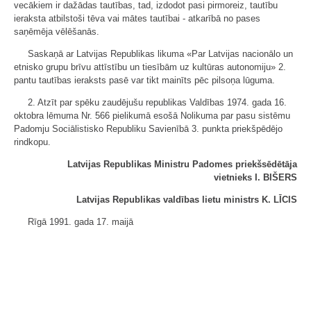
vecākiem ir dažādas tautības, tad, izdodot pasi pirmoreiz, tautību
ieraksta atbilstoši tēva vai mātes tautībai - atkarībā no pases
saņēmēja vēlēšanās.
Saskaņā ar Latvijas Republikas likuma «Par Latvijas nacionālo un
etnisko grupu brīvu attīstību un tiesībām uz kultūras autonomiju» 2.
pantu tautības ieraksts pasē var tikt mainīts pēc pilsoņa lūguma.
2. Atzīt par spēku zaudējušu republikas Valdības 1974. gada 16.
oktobra lēmuma Nr. 566 pielikumā esošā Nolikuma par pasu sistēmu
Padomju Sociālistisko Republiku Savienībā 3. punkta priekšpēdējo
rindkopu.
Latvijas Republikas Ministru Padomes priekšsēdētāja
vietnieks I. BIŠERS
Latvijas Republikas valdības lietu ministrs K. LĪCIS
Rīgā 1991. gada 17. maijā