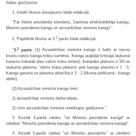
šādus grozījumus:
1. Izteikt likuma nosaukumu šādā redakcijā:
"Par Valsts prezidenta standartu, Saeimas priekšsēdētāja karogu,
Ministru prezidenta karogu un aizsardzības ministra karogu".
1
2. Papildināt likumu ar 3.
pantu šādā redakcijā:
1
"
3.
pants.
(1) Aizsardzības ministra karogs ir balts ar taisno
krustu valsts karoga krāsu samēros. Karoga augšējā kreisajā laukumā
karavīru kokarde (bez valsts krāsu lentes). Kokardes platums ir 3/5 no
laukuma platuma. Valsts krāsu platums pret karoga platumu ir 1 : 5.
Karoga garuma un platuma attiecība ir 3 : 2 (likuma pielikumā - karoga
attēls).
(2) Aizsardzības ministra karogu lieto:
1) aizsardzības ministra darba telpās;
2) citos aizsardzības ministra noteiktajos gadījumos."
3. Aizstāt 4.pantā vārdus "un Ministru prezidenta karogā" ar
vārdiem "Ministru prezidenta karogā un aizsardzības ministra karogā".
4. Aizstāt 5.pantā vārdus "un Ministru prezidents" ar vārdiem