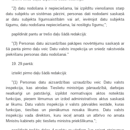
"2) datu nodošana ir nepieciešama, lai izpildītu vienošanos starp
datu subjektu un sistēmas pārzini, personas dati nododami saskaņā
ar datu subjekta līgumsaistībām vai arī, ievērojot datu subjekta
lūgumu, datu nodošana nepieciešama, lai noslēgtu līgumu;";
papildināt pantu ar trešo daļu šādā redakcijā:
"(3) Personas datu aizsardzības pakāpes novērtējumu saskaņā ar
šā panta pirmo daļu veic Datu valsts inspekcija un sniedz rakstveida
piekrišanu personas datu nodošanai."
19. 29.pantā:
izteikt pirmo daļu šādā redakcijā:
"(1) Personas datu aizsardzības uzraudzību veic Datu valsts
inspekcija, kas atrodas Tieslietu ministrijas pārraudzībā, darbojas
neatkarīgi un patstāvīgi, izpildot normatīvajos aktos noteiktās
funkcijas, pieņem lēmumus un izdod administratīvos aktus saskaņā
ar likumu. Datu valsts inspekcija ir valsts pārvaldes iestāde, kuras
funkcijas, tiesības un pienākumus nosaka likums. Datu valsts
inspekciju vada direktors, kuru ieceļ amatā un atbrīvo no amata
Ministru kabinets pēc tieslietu ministra priekšlikuma.";