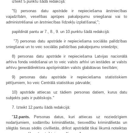
izteikt 5.punktu šādā redakcijā:
"5) personas datu apstrāde ir nepieciešama ārstniecības
vajadzībām, veselības aprūpes pakalpojumu sniegšanai vai to
administrēšanai un ārstniecības līdzekļu izplatīšanai;";
papildināt pantu ar 7., 8., 9. un 10.punktu šādā redakcijā:
"7) personas datu apstrāde ir nepieciešama sociālās palīdzības
sniegšanai un to veic sociālās palīdzības pakalpojumu sniedzējs;
8) personas datu apstrāde ir nepieciešama Latvijas nacionālā
arhīva fonda veidošanai un to veic valsts arhīvi un iestādes ar valsts
arhīvu ģenerāldirektora apstiprinātām valsts glabātavas tiesībām;
9) personas datu apstrāde ir nepieciešama statistiskiem
pētījumiem, ko veic Centrālā statistikas pārvalde;
10) apstrāde attiecas uz tādiem personas datiem, kurus datu
subjekts pats ir publiskojis."
7. Izteikt 12.pantu šādā redakcijā:
"
12.pants.
Personas datus, kuri attiecas uz noziedzīgiem
nodarījumiem, sodāmību krimināllietās, tiesvedību krimināllietās un
slēgtās tiesas sēdēs civillietās, drīkst apstrādāt tikai likumā noteiktas