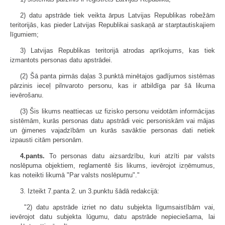
2) datu apstrāde tiek veikta ārpus Latvijas Republikas robežām
teritorijās, kas pieder Latvijas Republikai saskaņā ar starptautiskajiem
līgumiem;
3) Latvijas Republikas teritorijā atrodas aprīkojums, kas tiek
izmantots personas datu apstrādei.
(2) Šā panta pirmās daļas 3.punktā minētajos gadījumos sistēmas
pārzinis ieceļ pilnvaroto personu, kas ir atbildīga par šā likuma
ievērošanu.
(3) Šis likums neattiecas uz fizisko personu veidotām informācijas
sistēmām, kurās personas datu apstrādi veic personiskām vai mājas
un ģimenes vajadzībām un kurās savāktie personas dati netiek
izpausti citām personām.
4.pants.
To personas datu aizsardzību, kuri atzīti par valsts
noslēpuma objektiem, reglamentē šis likums, ievērojot izņēmumus,
kas noteikti likumā "Par valsts noslēpumu"."
3. Izteikt 7.panta 2. un 3.punktu šādā redakcijā:
"2) datu apstrāde izriet no datu subjekta līgumsaistībām vai,
ievērojot datu subjekta lūgumu, datu apstrāde nepieciešama, lai