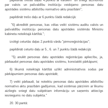
papildināt trešās daļas 4.punktu ar vārdiem "un sniegt atzinumus
par valsts un pašvaldību institūciju veidojamo personas datu
apstrādes sistēmu atbilstību normatīvo aktu prasībām";
papildināt trešo daļu ar 6.punktu šādā redakcijā:
"6) akreditēt personas, kas vēlas veikt sistēmu auditu valsts un
pašvaldību institūciju personas datu apstrādes sistēmās Ministru
kabineta noteiktajā kārtībā.";
izslēgt ceturtās daļas 2.punktā vārdu "pirmsreģistrācijas";
papildināt ceturto daļu ar 5., 6. un 7.punktu šādā redakcijā:
"5) anulēt personas datu apstrādes reģistrācijas apliecību, ja,
pārbaudot personas datu apstrādes sistēmu, konstatēti pārkāpumi;
6) likumā noteiktajā kārtībā uzlikt administratīvos sodus par
pārkāpumiem personas datu apstrādē;
7) veikt pārbaudi, lai noteiktu personas datu apstrādes atbilstību
normatīvo aktu prasībām gadījumos, kad sistēmas pārzinim ar likumu
aizliegts sniegt datu subjektam informāciju un saņemts attiecīgs
iesniegums no datu subjekta."
20. 30.pantā: