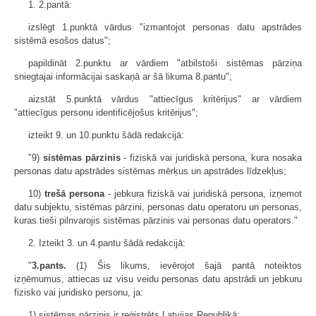
1. 2.pantā:
izslēgt 1.punktā vārdus "izmantojot personas datu apstrādes
sistēmā esošos datus";
papildināt 2.punktu ar vārdiem "atbilstoši sistēmas pārziņa
sniegtajai informācijai saskaņā ar šā likuma 8.pantu";
aizstāt 5.punktā vārdus "attiecīgus kritērijus" ar vārdiem
"attiecīgus personu identificējošus kritērijus";
izteikt 9. un 10.punktu šādā redakcijā:
"9)
sistēmas pārzinis
- fiziskā vai juridiskā persona, kura nosaka
personas datu apstrādes sistēmas mērķus un apstrādes līdzekļus;
10)
trešā persona
- jebkura fiziskā vai juridiskā persona, izņemot
datu subjektu, sistēmas pārzini, personas datu operatoru un personas,
kuras tieši pilnvarojis sistēmas pārzinis vai personas datu operators."
2. Izteikt 3. un 4.pantu šādā redakcijā:
"
3.pants.
(1) Šis likums, ievērojot šajā pantā noteiktos
izņēmumus, attiecas uz visu veidu personas datu apstrādi un jebkuru
fizisko vai juridisko personu, ja:
1) sistēmas pārzinis ir reģistrēts Latvijas Republikā;