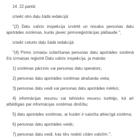
14. 22.pantā:
izteikt otro daļu šādā redakcijā:
"(2) Datu valsts inspekcija izvērtē un nosaka personas datu
apstrādes sistēmas, kurās jāveic pirmsreģistrācijas pārbaude.";
izteikt ceturto daļu šādā redakcijā:
"(4) Pirms izmaiņu izdarīšanas personas datu apstrādes sistēmā
šīs izmaiņas reģistrē Datu valsts inspekcija, ja mainās:
1) sistēmas pārzinis vai personas datu operators;
2) personas datu apstrādes sistēmas atrašanās vieta;
3) personas datu veidi vai personas datu apstrādes mērķis;
4) informācijas resursu vai tehnisko resursu turētājs, kā arī
atbildīgais par informācijas sistēmas drošību;
5) datu apstrādes sistēmas, ar kurām ir saistīta attiecīgā sistēma;
6) personas datu apstrādes veids;
7) personas datu veidi, kas tiks nodoti citām valstīm.";