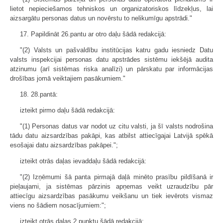
lietot nepieciešamos tehniskos un organizatoriskos līdzekļus, lai
aizsargātu personas datus un novērstu to nelikumīgu apstrādi."
17. Papildināt 26.pantu ar otro daļu šādā redakcijā:
"(2) Valsts un pašvaldību institūcijas katru gadu iesniedz Datu
valsts inspekcijai personas datu apstrādes sistēmu iekšējā audita
atzinumu (arī sistēmas riska analīzi) un pārskatu par informācijas
drošības jomā veiktajiem pasākumiem."
18. 28.pantā:
izteikt pirmo daļu šādā redakcijā:
"(1) Personas datus var nodot uz citu valsti, ja šī valsts nodrošina
tādu datu aizsardzības pakāpi, kas atbilst attiecīgajai Latvijā spēkā
esošajai datu aizsardzības pakāpei.";
izteikt otrās daļas ievaddaļu šādā redakcijā:
"(2) Izņēmumi šā panta pirmajā daļā minēto prasību pildīšanā ir
pieļaujami, ja sistēmas pārzinis apņemas veikt uzraudzību pār
attiecīgu aizsardzības pasākumu veikšanu un tiek ievērots vismaz
viens no šādiem nosacījumiem:";
izteikt otrās daļas 2.punktu šādā redakcijā: