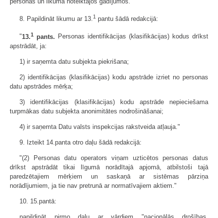
personas un likumā noteiktajos gadījumos."
1
8. Papildināt likumu ar 13.
pantu šādā redakcijā:
1
"
13.
pants.
Personas identifikācijas (klasifikācijas) kodus drīkst
apstrādāt, ja:
1) ir saņemta datu subjekta piekrišana;
2) identifikācijas (klasifikācijas) kodu apstrāde izriet no personas
datu apstrādes mērķa;
3) identifikācijas (klasifikācijas) kodu apstrāde nepieciešama
turpmākas datu subjekta anonimitātes nodrošināšanai;
4) ir saņemta Datu valsts inspekcijas rakstveida atļauja."
9. Izteikt 14.panta otro daļu šādā redakcijā:
"(2) Personas datu operators viņam uzticētos personas datus
drīkst apstrādāt tikai līgumā norādītajā apjomā, atbilstoši tajā
paredzētajiem mērķiem un saskaņā ar sistēmas pārziņa
norādījumiem, ja tie nav pretrunā ar normatīvajiem aktiem."
10. 15.pantā:
papildināt pirmo daļu ar vārdiem "nacionālās drošības,