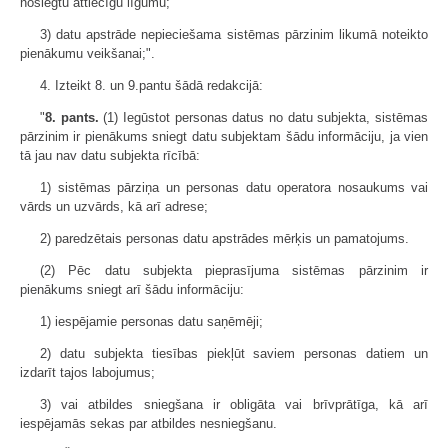
noslēgtu attiecīgu līgumu;
3) datu apstrāde nepieciešama sistēmas pārzinim likumā noteikto
pienākumu veikšanai;".
4. Izteikt 8. un 9.pantu šādā redakcijā:
"
8. pants.
(1) Iegūstot personas datus no datu subjekta, sistēmas
pārzinim ir pienākums sniegt datu subjektam šādu informāciju, ja vien
tā jau nav datu subjekta rīcībā:
1) sistēmas pārziņa un personas datu operatora nosaukums vai
vārds un uzvārds, kā arī adrese;
2) paredzētais personas datu apstrādes mērķis un pamatojums.
(2) Pēc datu subjekta pieprasījuma sistēmas pārzinim ir
pienākums sniegt arī šādu informāciju:
1) iespējamie personas datu saņēmēji;
2) datu subjekta tiesības piekļūt saviem personas datiem un
izdarīt tajos labojumus;
3) vai atbildes sniegšana ir obligāta vai brīvprātīga, kā arī
iespējamās sekas par atbildes nesniegšanu.