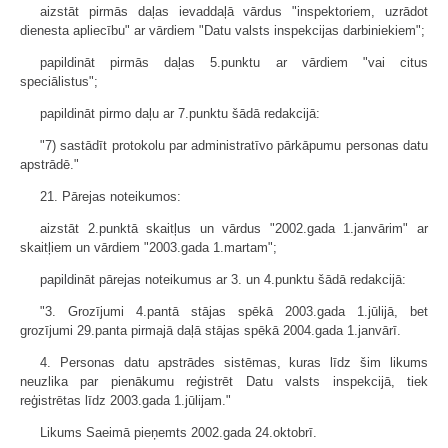
aizstāt pirmās daļas ievaddaļā vārdus "inspektoriem, uzrādot
dienesta apliecību" ar vārdiem "Datu valsts inspekcijas darbiniekiem";
papildināt pirmās daļas 5.punktu ar vārdiem "vai citus
speciālistus";
papildināt pirmo daļu ar 7.punktu šādā redakcijā:
"7) sastādīt protokolu par administratīvo pārkāpumu personas datu
apstrādē."
21. Pārejas noteikumos:
aizstāt 2.punktā skaitļus un vārdus "2002.gada 1.janvārim" ar
skaitļiem un vārdiem "2003.gada 1.martam";
papildināt pārejas noteikumus ar 3. un 4.punktu šādā redakcijā:
"3. Grozījumi 4.pantā stājas spēkā 2003.gada 1.jūlijā, bet
grozījumi 29.panta pirmajā daļā stājas spēkā 2004.gada 1.janvārī.
4. Personas datu apstrādes sistēmas, kuras līdz šim likums
neuzlika par pienākumu reģistrēt Datu valsts inspekcijā, tiek
reģistrētas līdz 2003.gada 1.jūlijam."
Likums Saeimā pieņemts 2002.gada 24.oktobrī.