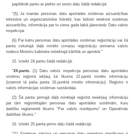
papildināt pantu ar piekto un sesto daļu šādā redakcijā:
"(5) Ja mainās personas datu apstrādes sistēmas aizsardzības
tehniskie un organizatoriskie līdzekļi, kas būtiski ietekmē sistēmas
aizsardzību, informācija par to viena gada laikā jāiesniedz Datu valsts
inspekcijai.
(6) Par katru personas datu apstrādes sistēmas reģistrāciju vai šā
panta ceturtajā daļā minēto izmaiņu reģistrāciju ņemama valsts
nodeva Ministru kabineta noteiktajā kārtībā un apmērā."
15. Izteikt 24.pantu šādā redakcijā:
"
24.pants.
(1) Datu valsts inspekcija personas datu apstrādes
sistēmu reģistrā iekļauj šā likuma 22.pantā minēto informāciju
(izņemot tā paša panta 16.punktā minēto informāciju). Reģistrs ir
valsts informācijas sistēmas sastāvdaļa.
(2) Šā panta pirmajā daļā minētajā reģistrā neiekļauj informāciju
par tām reģistrētajām personas datu apstrādes sistēmām, kuru
darbību reglamentē likums "Par valsts noslēpumu" un Operatīvās
darbības likums."
16. Izteikt 25.panta pirmo daļu šādā redakcijā:
"(1) Sistēmas pārziņa un personas datu operatora pienākums ir