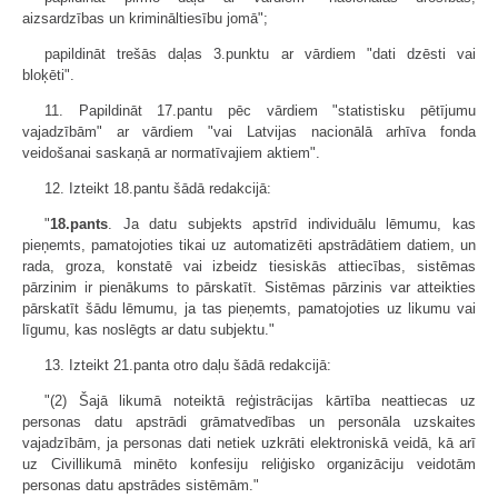
aizsardzības un krimināltiesību jomā";
papildināt trešās daļas 3.punktu ar vārdiem "dati dzēsti vai
bloķēti".
11. Papildināt 17.pantu pēc vārdiem "statistisku pētījumu
vajadzībām" ar vārdiem "vai Latvijas nacionālā arhīva fonda
veidošanai saskaņā ar normatīvajiem aktiem".
12. Izteikt 18.pantu šādā redakcijā:
"
18.pants
. Ja datu subjekts apstrīd individuālu lēmumu, kas
pieņemts, pamatojoties tikai uz automatizēti apstrādātiem datiem, un
rada, groza, konstatē vai izbeidz tiesiskās attiecības, sistēmas
pārzinim ir pienākums to pārskatīt. Sistēmas pārzinis var atteikties
pārskatīt šādu lēmumu, ja tas pieņemts, pamatojoties uz likumu vai
līgumu, kas noslēgts ar datu subjektu."
13. Izteikt 21.panta otro daļu šādā redakcijā:
"(2) Šajā likumā noteiktā reģistrācijas kārtība neattiecas uz
personas datu apstrādi grāmatvedības un personāla uzskaites
vajadzībām, ja personas dati netiek uzkrāti elektroniskā veidā, kā arī
uz Civillikumā minēto konfesiju reliģisko organizāciju veidotām
personas datu apstrādes sistēmām."