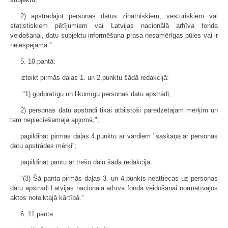
2) apstrādājot personas datus zinātniskiem, vēsturiskiem vai
statistiskiem pētījumiem vai Latvijas nacionālā arhīva fonda
veidošanai, datu subjektu informēšana prasa nesamērīgas pūles vai ir
neiespējama."
5. 10.pantā:
izteikt pirmās daļas 1. un 2.punktu šādā redakcijā:
"1) godprātīgu un likumīgu personas datu apstrādi;
2) personas datu apstrādi tikai atbilstoši paredzētajam mērķim un
tam nepieciešamajā apjomā;";
papildināt pirmās daļas 4.punktu ar vārdiem "saskaņā ar personas
datu apstrādes mērķi";
papildināt pantu ar trešo daļu šādā redakcijā:
"(3) Šā panta pirmās daļas 3. un 4.punkts neattiecas uz personas
datu apstrādi Latvijas nacionālā arhīva fonda veidošanai normatīvajos
aktos noteiktajā kārtībā."
6. 11.pantā: