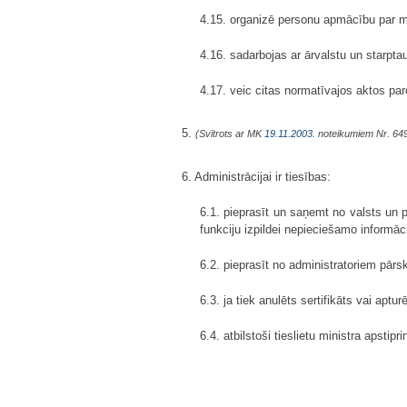
4.15. organizē personu apmācību par m
4.16. sadarbojas ar ārvalstu un starpta
4.17. veic citas normatīvajos aktos par
5.
(Svītrots ar MK
19.11.2003.
noteikumiem Nr. 64
6. Administrācijai ir tiesības:
6.1. pieprasīt un saņemt no valsts un p
funkciju izpildei nepieciešamo informā
6.2. pieprasīt no administratoriem pā
6.3. ja tiek anulēts sertifikāts vai aptu
6.4. atbilstoši tieslietu ministra apst