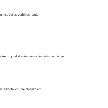
ministrācijas darbības jomā;
kajām un juridiskajām personām administrācijas
ijas sniegtajiem pakalpojumiem.