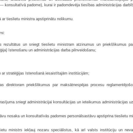
— konsultatīvā padome), kurai ir padomdevēja tiesības administrācijas darbī
r tieslietu ministra apstiprinātu nolikumu.
mi:
as rezultātus un sniegt tieslietu ministram atzinumus un priekšlikumus pa
ēģija) īstenošanu un administrācijas darba pilnveidošanu;
 ar stratēģijas īstenošanā iesaistītajām institūcijām;
ijas direktoram priekšlikumus par maksātnespējas procesu reglamentējošo
eprasījuma sniegt administrācijai konsultācijas un ieteikumus administrācijas
āvu nosaka un konsultatīvās padomes personālsastāvu apstiprina tieslietu mi
tu ministrs iekļauj nozaru speciālistus, kā arī valsts institūciju un neval