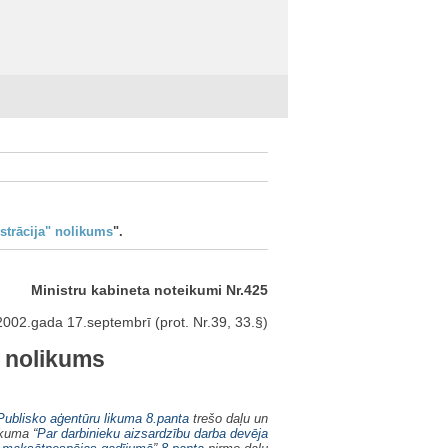
strācija" nolikums
".
Ministru kabineta noteikumi Nr.425
2002.gada 17.septembrī (prot. Nr.39, 33.§)
” nolikums
Publisko aģentūru likuma
8.panta
trešo daļu un
ikuma “
Par darbinieku aizsardzību darba devēja