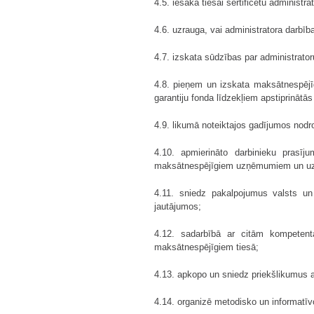
4.5. iesaka tiesai sertificētu adminis
4.6. uzrauga, vai administratora darbī
4.7. izskata sūdzības par administrato
4.8. pieņem un izskata maksātnespējī
garantiju fonda līdzekļiem apstiprināt
4.9. likumā noteiktajos gadījumos no
4.10. apmierināto darbinieku prasī
maksātnespējīgiem uzņēmumiem un uz
4.11. sniedz pakalpojumus valsts un
jautājumos;
4.12. sadarbībā ar citām kompetent
maksātnespējīgiem tiesā;
4.13. apkopo un sniedz priekšlikumus a
4.14. organizē metodisko un informatīv