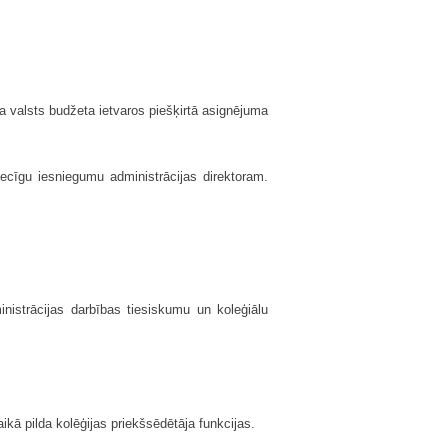
na valsts budžeta ietvaros piešķirtā asignējuma
iecīgu iesniegumu administrācijas direktoram.
ministrācijas darbības tiesiskumu un koleģiālu
ikā pilda kolēģijas priekšsēdētāja funkcijas.