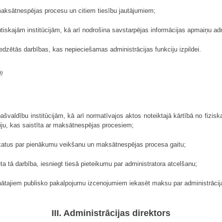
aksātnespējas procesu un citiem tiesību jautājumiem;
utiskajām institūcijām, kā arī nodrošina savstarpējas informācijas apmaiņu ad
edzētās darbības, kas nepieciešamas administrācijas funkciju izpildei.
9)
ašvaldību institūcijām, kā arī normatīvajos aktos noteiktajā kārtībā no fizis
ciju, kas saistīta ar maksātnespējas procesiem;
rskatus par pienākumu veikšanu un maksātnespējas procesa gaitu;
rēta tā darbība, iesniegt tiesā pieteikumu par administratora atcelšanu;
iprinātajiem publisko pakalpojumu izcenojumiem iekasēt maksu par administrāc
III. Administrācijas direktors