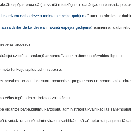
maksātnespējas procesā (tai skaitā mierizlīguma, sanācijas un bankrota proce
 aizsardzību darba devēja maksātnespējas gadījumā
” turēt un rīkoties ar dar
u aizsardzību darba devēja maksātnespējas gadījumā
” apmierināt darbiniek
nespējas procesos;
istrācijai uzticētas saskaņā ar normatīvajiem aktiem un pārvaldes līgumu.
inēto funkciju izpildi, administrācija:
cijas prasības un administratoru apmācības programmas un normatīvajos aktos
s vēlas iegūt administratora kvalifikāciju;
tībā organizē pārbaudījumu kārtošanu administratora kvalifikācijas saņemšanai
bā izsniedz un anulē administratora sertifikātu, kā arī aptur vai pagarina tā da