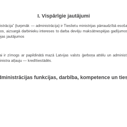
I. Vispārīgie jautājumi
trācija” (turpmāk — administrācija) ir Tieslietu ministrijas pārraudzībā esoša
, aizsargā darbinieku intereses to darba devēju maksātnespējas gadījumos 
ējas jautājumos
n tai ir zīmogs ar papildinātā mazā Latvijas valsts ģerboņa attēlu un adminis
nistra atļauju — kredītiestādēs.
Administrācijas funkcijas, darbība, kompetence un tie