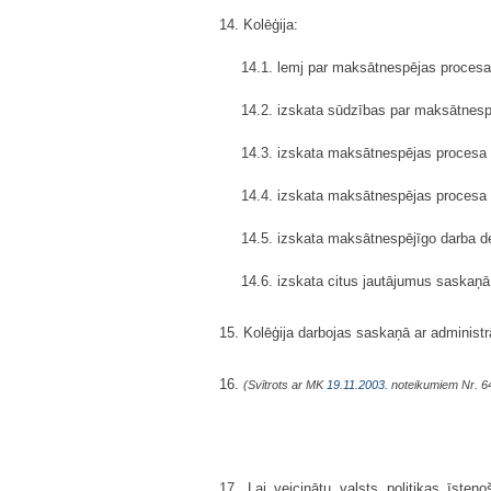
14. Kolēģija:
14.1. lemj par maksātnespējas procesa 
14.2. izskata sūdzības par maksātnesp
14.3. izskata maksātnespējas procesa a
14.4. izskata maksātnespējas procesa
14.5. izskata maksātnespējīgo darba de
14.6. izskata citus jautājumus saskaņā 
15. Kolēģija darbojas saskaņā ar administrā
16.
(Svītrots ar MK
19.11.2003.
noteikumiem Nr. 6
17. Lai veicinātu valsts politikas īsten