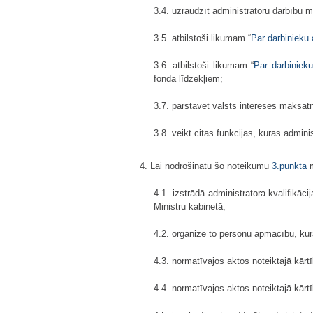
3.4. uzraudzīt administratoru darbību 
3.5. atbilstoši likumam “
Par darbinieku
3.6. atbilstoši likumam “
Par darbiniek
fonda līdzekļiem;
3.7. pārstāvēt valsts intereses maksāt
3.8. veikt citas funkcijas, kuras admin
4. Lai nodrošinātu šo noteikumu
3.punktā
m
4.1. izstrādā administratora kvalifikā
Ministru kabinetā;
4.2. organizē to personu apmācību, kura
4.3. normatīvajos aktos noteiktajā kār
4.4. normatīvajos aktos noteiktajā kārtī