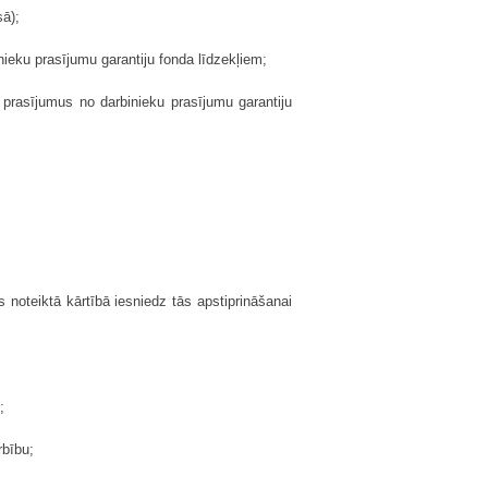
sā);
binieku prasījumu garantiju fonda līdzekļiem;
u prasījumus no darbinieku prasījumu garantiju
 noteiktā kārtībā iesniedz tās apstiprināšanai
;
rbību;