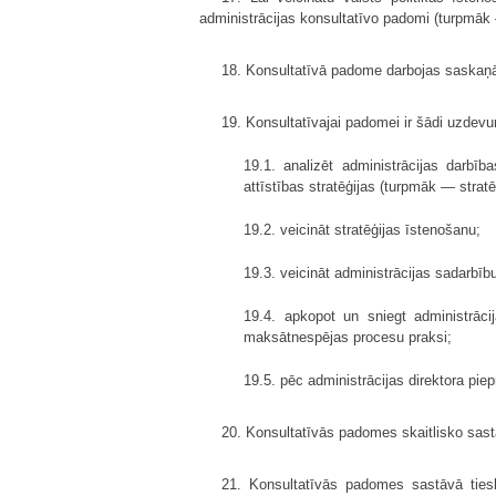
administrācijas konsultatīvo padomi (turpmāk 
18. Konsultatīvā padome darbojas saskaņā a
19. Konsultatīvajai padomei ir šādi uzdevu
19.1. analizēt administrācijas darbīb
attīstības stratēģijas (turpmāk — strat
19.2. veicināt stratēģijas īstenošanu;
19.3. veicināt administrācijas sadarbību
19.4. apkopot un sniegt administrāc
maksātnespējas procesu praksi;
19.5. pēc administrācijas direktora pi
20. Konsultatīvās padomes skaitlisko sast
21. Konsultatīvās padomes sastāvā tieslie