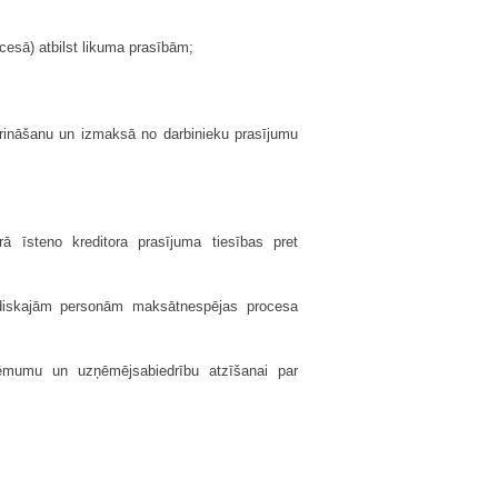
cesā) atbilst likuma prasībām;
erināšanu un izmaksā no darbinieku prasījumu
 īsteno kreditora prasījuma tiesības pret
ridiskajām personām maksātnespējas procesa
ņēmumu un uzņēmējsabiedrību atzīšanai par