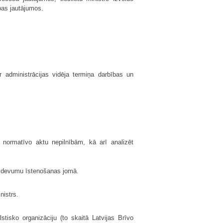
bas jautājumos.
r administrācijas vidēja termiņa darbības un
 normatīvo aktu nepilnībām, kā arī analizēt
 uzdevumu īstenošanas jomā.
nistrs.
stisko organizāciju (to skaitā Latvijas Brīvo