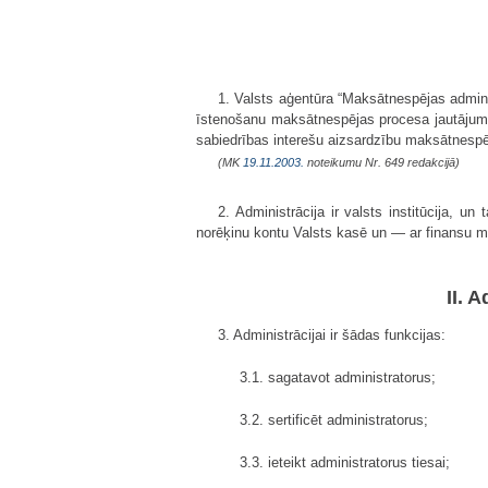
1. Valsts aģentūra “Maksātnespējas adminis
īstenošanu maksātnespējas procesa jautājumos
sabiedrības interešu aizsardzību maksātnesp
(MK
19.11.2003.
noteikumu Nr. 649 redakcijā)
2. Administrācija ir valsts institūcija, u
norēķinu kontu Valsts kasē un — ar finansu mi
II. 
3. Administrācijai ir šādas funkcijas:
3.1. sagatavot administratorus;
3.2. sertificēt administratorus;
3.3. ieteikt administratorus tiesai;