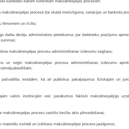
tratora kandidātu katram konkrētam maksātnespējas procesam;
ba maksātnespējas procesā (tai skaitā mierizlīguma, sanācijas un bankrota pro
ru lēmumiem un rīcību;
go darba devēju administratoru pieteikumus par darbinieku prasījumu apmi
ās summas;
drošina maksātnespējas procesu administrēšanas izdevumu segšanu;
jumu un segto maksātnespējas procesa administrēšanas izdevumu apmērā
ņēmējsabiedrībām;
 pašvaldību iestādēm, kā arī publiskus pakalpojumus fiziskajām un ju
ajām valsts institūcijām veic pasākumus faktiski maksātnespējīgo uz
r maksātnespējas procesu saistīto tiesību aktu pilnveidošanai;
o materiālu izstrādi un izdošanu maksātnespējas procesa jautājumos;