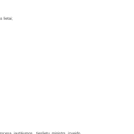
 lietai;
ocesa jautājumos, tieslietu ministrs izveido