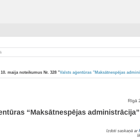
ā
 10. maija noteikumus Nr. 328 "
Valsts aģentūras "Maksātnespējas admini
Rīgā 
entūras “Maksātnespējas administrācija
Izdoti saskaņā ar
l