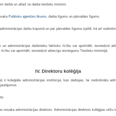
m darbā un atlaiž no darba tieslietu ministrs.
nosaka
Publisko aģentūru likums
, darba līgums un pārvaldes līgums.
ar administrācijas darbu kopumā un par pārvaldes līguma izpildi, kā arī nodroši
n administrācijas darbinieku faktisko rīcību var apstrīdēt, iesniedzot att
īcību var apstrīdēt, iesniedzot attiecīgu iesniegumu Tieslietu ministrijā.
IV. Direktoru kolēģija
) ir koleģiāla administrācijas institūcija, kas darbojas, lai nodrošinātu ad
jautājumos.
49)
 nosaka administrācijas direktors. Administrācijas direktors kolēģijas sēžu la