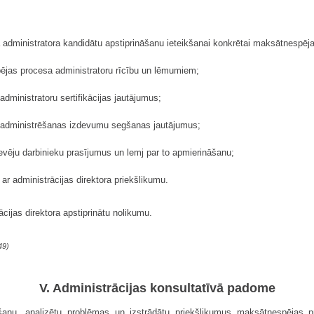
administratora kandidātu apstiprināšanu ieteikšanai konkrētai maksātnespējas
ējas procesa administratoru rīcību un lēmumiem;
dministratoru sertifikācijas jautājumus;
 administrēšanas izdevumu segšanas jautājumus;
vēju darbinieku prasījumus un lemj par to apmierināšanu;
ar administrācijas direktora priekšlikumu.
cijas direktora apstiprinātu nolikumu.
49)
V. Administrācijas konsultatīvā padome
ošanu, analizētu problēmas un izstrādātu priekšlikumus maksātnespējas pr