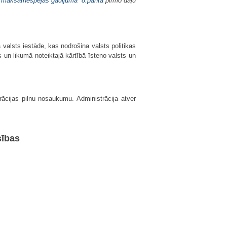
maksātnespējas gadījumā
”
8.panta
pirmo daļu
 valsts iestāde, kas nodrošina valsts politikas
un likumā noteiktajā kārtībā īsteno valsts un
trācijas pilnu nosaukumu. Administrācija atver
sības