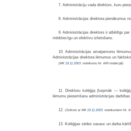
7. Administrāciju vada direktors, kuru pieņe
8. Administrācijas direktora pienākumus 
9. Administrācijas direktors ir atbildīgs p
mērķtiecīgu un efektīvu izlietošanu.
10. Administrācijas amatpersonu lēmumus u
Administrācijas direktora lēmumus un faktisko r
(MK
19.11.2003.
noteikumu Nr. 649 redakcijā)
11. Direktoru kolēģija (turpmāk — kolēģija
lēmumu pieņemšanu administrācijas darbības 
12.
(Svītrots ar MK
19.11.2003.
noteikumiem Nr. 6
13. Kolēģijas sēdes sasauc un darba kārtību