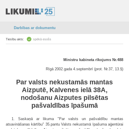
Darbības ar dokumentu
Tiesību akts:
spēkā esošs
Ministru kabineta rīkojums Nr.488
Rīgā 2002.gada 4.septembrī (prot. Nr.37, 13.§)
Par valsts nekustamās mantas
Aizputē, Kalvenes ielā 38A,
nodošanu Aizputes pilsētas
pašvaldības īpašumā
1. Saskaņā ar likuma "Par valsts un pašvaldību mantas
atsavināšanas kārtību" 35.pantu Valsts nekustamā īpašuma aģentūrai