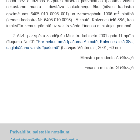
nodot bez atlīdzības Aizputes pilsētas pašvaldības īpašumā valsts
nekustamo mantu - divstāvu laukakmeņu ēku (būves kadastra
2
apzīmējums 6405 010 0093 001) un zemesgabalu 1906 m
platībā
(zemes kadastra Nr. 6405 010 0093) - Aizputē, Kalvenes ielā 38A, kas
ierakstīta zemesgrāmatā uz valsts vārda Finansu ministrijas personā.
2. Atzīt par spēku zaudējušu Ministru kabineta 2001.gada 11.aprīļa
rīkojumu Nr.201 "
Par nekustamā īpašuma Aizputē, Kalvenes ielā 38a,
saglabāšanu valsts īpašumā
" (Latvijas Vēstnesis, 2001, 60.nr.).
Ministru prezidents
A.Bērziņš
Finansu ministrs
G.Bērziņš
Pašvaldību saistošie noteikumi
Administratīvās atbildības ceļvedis