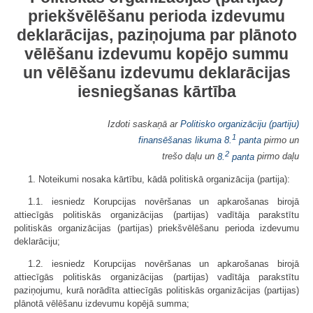
priekšvēlēšanu perioda izdevumu
deklarācijas, paziņojuma par plānoto
vēlēšanu izdevumu kopējo summu
un vēlēšanu izdevumu deklarācijas
iesniegšanas kārtība
Izdoti saskaņā ar
Politisko organizāciju (partiju)
1
finansēšanas likuma
8.
panta
pirmo un
2
trešo daļu un
8.
panta
pirmo daļu
1. Noteikumi nosaka kārtību, kādā politiskā organizācija (partija):
1.1. iesniedz Korupcijas novēršanas un apkarošanas birojā
attiecīgās politiskās organizācijas (partijas) vadītāja parakstītu
politiskās organizācijas (partijas) priekšvēlēšanu perioda izdevumu
deklarāciju;
1.2. iesniedz Korupcijas novēršanas un apkarošanas birojā
attiecīgās politiskās organizācijas (partijas) vadītāja parakstītu
paziņojumu, kurā norādīta attiecīgās politiskās organizācijas (partijas)
plānotā vēlēšanu izdevumu kopējā summa;