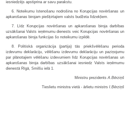
iesniedzējs apstiprina ar savu parakstu.
6. Noteikumu īstenošanu nodrošina no Korupcijas novēršanas un
apkarošanas birojam piešķirtajiem valsts budžeta līdzekļiem.
7. Līdz Korupcijas novēršanas un apkarošanas biroja darbības
uzsākšanai Valsts ieņēmumu dienests veic Korupcijas novēršanas un
apkarošanas biroja funkcijas šo noteikumu izpildē.
8. Politiskā organizācija (partija) tās priekšvēlēšanu perioda
izdevumu deklarāciju, vēlēšanu izdevumu deklarāciju un paziņojumu
par plānotajiem vēlēšanu izdevumiem līdz Korupcijas novēršanas un
apkarošanas biroja darbības uzsākšanai iesniedz Valsts ieņēmumu
dienestā Rīgā, Smilšu ielā 1.
Ministru prezidents
A.Bērziņš
Tieslietu ministra vietā - ārlietu ministrs
I.Bērziņš