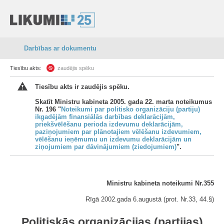
Darbības ar dokumentu
Tiesību akts:
zaudējis spēku
Tiesību akts ir zaudējis spēku.
Skatīt Ministru kabineta 2005. gada 22. marta noteikumus
Nr. 196 "
Noteikumi par politisko organizāciju (partiju)
ikgadējām finansiālās darbības deklarācijām,
priekšvēlēšanu perioda izdevumu deklarācijām,
paziņojumiem par plānotajiem vēlēšanu izdevumiem,
vēlēšanu ieņēmumu un izdevumu deklarācijām un
ziņojumiem par dāvinājumiem (ziedojumiem)
".
Ministru kabineta noteikumi Nr.355
Rīgā 2002.gada 6.augustā (prot. Nr.33, 44.§)
Politiskās organizācijas (partijas)