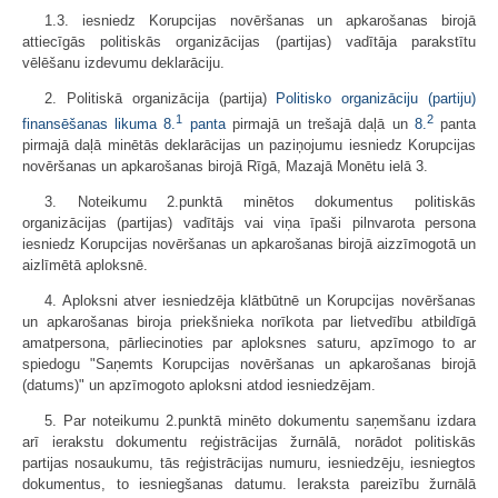
1.3. iesniedz Korupcijas novēršanas un apkarošanas birojā
attiecīgās politiskās organizācijas (partijas) vadītāja parakstītu
vēlēšanu izdevumu deklarāciju.
2. Politiskā organizācija (partija)
Politisko organizāciju (partiju)
1
2
finansēšanas likuma
8.
panta
pirmajā un trešajā daļā un
8.
panta
pirmajā daļā minētās deklarācijas un paziņojumu iesniedz Korupcijas
novēršanas un apkarošanas birojā Rīgā, Mazajā Monētu ielā 3.
3. Noteikumu 2.punktā minētos dokumentus politiskās
organizācijas (partijas) vadītājs vai viņa īpaši pilnvarota persona
iesniedz Korupcijas novēršanas un apkarošanas birojā aizzīmogotā un
aizlīmētā aploksnē.
4. Aploksni atver iesniedzēja klātbūtnē un Korupcijas novēršanas
un apkarošanas biroja priekšnieka norīkota par lietvedību atbildīgā
amatpersona, pārliecinoties par aploksnes saturu, apzīmogo to ar
spiedogu "Saņemts Korupcijas novēršanas un apkarošanas birojā
(datums)" un apzīmogoto aploksni atdod iesniedzējam.
5. Par noteikumu 2.punktā minēto dokumentu saņemšanu izdara
arī ierakstu dokumentu reģistrācijas žurnālā, norādot politiskās
partijas nosaukumu, tās reģistrācijas numuru, iesniedzēju, iesniegtos
dokumentus, to iesniegšanas datumu. Ieraksta pareizību žurnālā