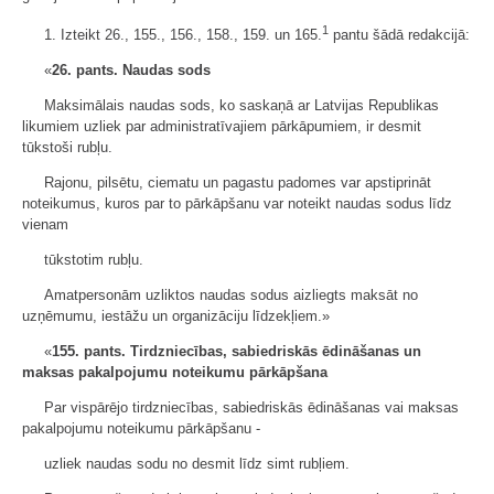
1
1. Izteikt 26., 155., 156., 158., 159. un 165.
pantu šādā redakcijā:
«
26. pants.
Naudas sods
Maksimālais naudas sods, ko saskaņā ar Latvijas Republikas
likumiem uzliek par administratīvajiem pārkāpumiem, ir desmit
tūkstoši rubļu.
Rajonu, pilsētu, ciematu un pagastu padomes var apstiprināt
noteikumus, kuros par to pārkāpšanu var noteikt naudas sodus līdz
vienam
tūkstotim rubļu.
Amatpersonām uzliktos naudas sodus aizliegts maksāt no
uzņēmumu, iestāžu un organizāciju līdzekļiem.»
«
155. pants.
Tirdzniecības, sabiedriskās ēdināšanas un
maksas pakalpojumu noteikumu pārkāpšana
Par vispārējo tirdzniecības, sabiedriskās ēdināšanas vai maksas
pakalpojumu noteikumu pārkāpšanu -
uzliek naudas sodu no desmit līdz simt rubļiem.