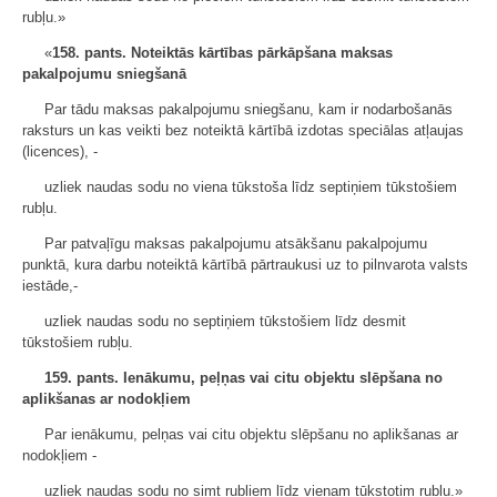
rubļu.»
«
158. pants.
Noteiktās kārtības pārkāpšana maksas
pakalpojumu sniegšanā
Par tādu maksas pakalpojumu sniegšanu, kam ir nodarbošanās
raksturs un kas veikti bez noteiktā kārtībā izdotas speciālas atļaujas
(licences), -
uzliek naudas sodu no viena tūkstoša līdz septiņiem tūkstošiem
rubļu.
Par patvaļīgu maksas pakalpojumu atsākšanu pakalpojumu
punktā, kura darbu noteiktā kārtībā pārtraukusi uz to pilnvarota valsts
iestāde,-
uzliek naudas sodu no septiņiem tūkstošiem līdz desmit
tūkstošiem rubļu.
159. pants.
Ienākumu, peļņas vai citu objektu slēpšana no
aplikšanas ar nodokļiem
Par ienākumu, pelņas vai citu objektu slēpšanu no aplikšanas ar
nodokļiem -
uzliek naudas sodu no simt rubļiem līdz vienam tūkstotim rubļu.»