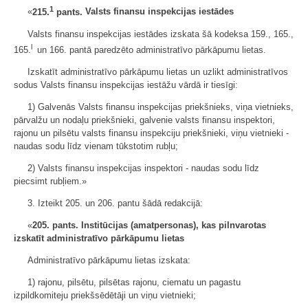
1
«
215.
pants.
Valsts finansu inspekcijas iestādes
Valsts finansu inspekcijas iestādes izskata šā kodeksa 159., 165.,
l
165.
un 166. pantā paredzēto administratīvo pārkāpumu lietas.
Izskatīt administratīvo pārkāpumu lietas un uzlikt administratīvos
sodus Valsts finansu inspekcijas iestāžu vārdā ir tiesīgi:
1) Galvenās Valsts finansu inspekcijas priekšnieks, viņa vietnieks,
pārvalžu un nodaļu priekšnieki, galvenie valsts finansu inspektori,
rajonu un pilsētu valsts finansu inspekciju priekšnieki, viņu vietnieki -
naudas sodu līdz vienam tūkstotim rubļu;
2) Valsts finansu inspekcijas inspektori - naudas sodu līdz
piecsimt rubļiem.»
3. Izteikt 205. un 206. pantu šādā redakcijā:
«
205. pants.
Institūcijas (amatpersonas), kas pilnvarotas
izskatīt administratīvo pārkāpumu lietas
Administratīvo pārkāpumu lietas izskata:
1) rajonu, pilsētu, pilsētas rajonu, ciematu un pagastu
izpildkomiteju priekšsēdētāji un viņu vietnieki;