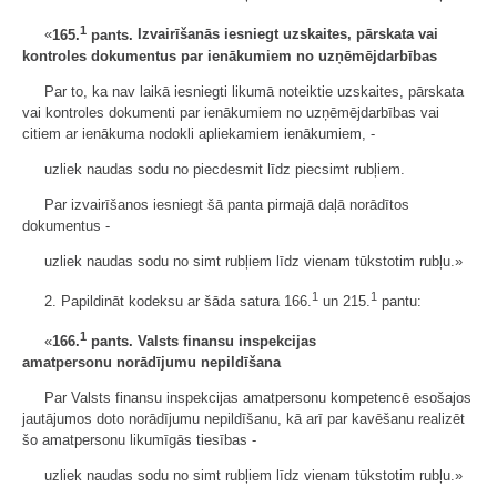
1
«
165.
pants.
Izvairīšanās iesniegt uzskaites, pārskata vai
kontroles dokumentus par ienākumiem no uzņēmējdarbības
Par to, ka nav laikā iesniegti likumā noteiktie uzskaites, pārskata
vai kontroles dokumenti par ienākumiem no uzņēmējdarbības vai
citiem ar ienākuma nodokli apliekamiem ienākumiem, -
uzliek naudas sodu no piecdesmit līdz piecsimt rubļiem.
Par izvairīšanos iesniegt šā panta pirmajā daļā norādītos
dokumentus -
uzliek naudas sodu no simt rubļiem līdz vienam tūkstotim rubļu.»
1
1
2. Papildināt kodeksu ar šāda satura 166.
un 215.
pantu:
1
«
166.
pants.
Valsts finansu inspekcijas
amatpersonu
norādījumu
nepildīšana
Par Valsts finansu inspekcijas amatpersonu kompetencē esošajos
jautājumos doto norādījumu nepildīšanu, kā arī par kavēšanu realizēt
šo amatpersonu likumīgās tiesības -
uzliek naudas sodu no simt rubļiem līdz vienam tūkstotim rubļu.»