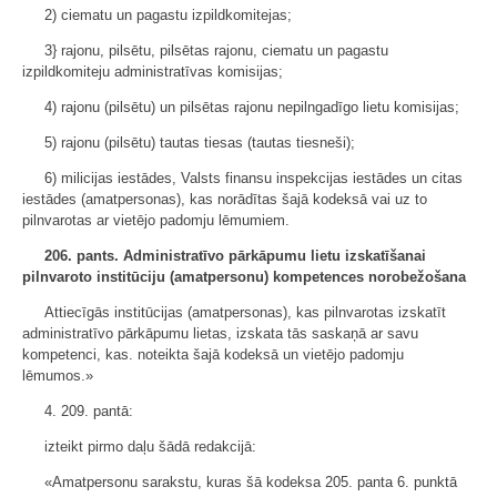
2) ciematu un pagastu izpildkomitejas;
3} rajonu, pilsētu, pilsētas rajonu, ciematu un pagastu
izpildkomiteju administratīvas komisijas;
4) rajonu (pilsētu) un pilsētas rajonu nepilngadīgo lietu komisijas;
5) rajonu (pilsētu) tautas tiesas (tautas tiesneši);
6) milicijas iestādes, Valsts finansu inspekcijas iestādes un citas
iestādes (amatpersonas), kas norādītas šajā kodeksā vai uz to
pilnvarotas ar vietējo padomju lēmumiem.
206. pants.
Administratīvo pārkāpumu lietu izskatīšanai
pilnvaroto institūciju (amatpersonu) kompetences norobežošana
Attiecīgās institūcijas (amatpersonas), kas pilnvarotas izskatīt
administratīvo pārkāpumu lietas, izskata tās saskaņā ar savu
kompetenci, kas. noteikta šajā kodeksā un vietējo padomju
lēmumos.»
4. 209. pantā:
izteikt pirmo daļu šādā redakcijā:
«Amatpersonu sarakstu, kuras šā kodeksa 205. panta 6. punktā