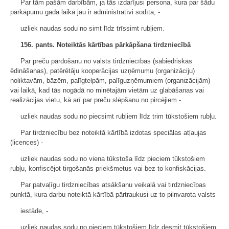
Par tām pašām darbībām, ja tās izdarījusi persona, kura par šādu
pārkāpumu gada laikā jau ir administratīvi sodīta, -
uzliek naudas sodu no simt līdz trīssimt rubļiem.
156. pants.
Noteiktās kārtības pārkāpšana tirdzniecībā
Par preču pārdošanu no valsts tirdzniecības (sabiedriskās
ēdināšanas), patērētāju kooperācijas uzņēmumu (organizāciju)
noliktavām, bāzēm, palīgtelpām, palīguzņēmumiem (organizācijām)
vai laikā, kad tās nogādā no minētajām vietām uz glabāšanas vai
realizācijas vietu, kā arī par preču slēpšanu no pircējiem -
uzliek naudas sodu no piecsimt rubļiem līdz trim tūkstošiem rubļu.
Par tirdzniecību bez noteiktā kārtībā izdotas speciālas atļaujas
(licences) -
uzliek naudas sodu no viena tūkstoša līdz pieciem tūkstošiem
rubļu, konfiscējot tirgošanās priekšmetus vai bez to konfiskācijas.
Par patvaļīgu tirdzniecības atsākšanu veikalā vai tirdzniecības
punktā, kura darbu noteiktā kārtībā pārtraukusi uz to pilnvarota valsts
iestāde, -
uzliek naudas sodu no pieciem tūkstošiem līdz desmit tūkstošiem