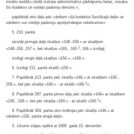
minēto iestāžu vārdā izskata administratīvo pārkāpumu lietas, nosaka
šis kodekss un vietējo padomju lēmumi.»;
papildināt otro daļu pēc vārdiem «šā kodeksa Sevišķajā daļā» ar
vārdiem «un vietējo padomju apstiprinātajos noteikumos».
5. 210. pantā:
aizstāt pirmajā daļā skaitļus «148.-159.» ar skaitļiem
1
«148.-155.,157.», bet skaitļus «165., 165.
, 166.» izslēgt;
izslēgt otrajā daļā skaitļus «156.», «158.».
6. Izslēgt 211. pantā skaitli «156.».
7. Papildināt 213. pantu pēc skaitļa «146.» ar skaitļiem «156.,
1
158.», bet pēc skaitļa «160.» - ar skaitli «166.
».
8. Papildināt 287. panta pirmo daļu pēc skaitļa «146» ar skaitļiem
1
«156., 158.», bet pēc skaitļa «160.» - ar skaitli «166.
».
9. Papildināt 304. panta otro rindkopu pēc skaitļa «146.» ar
vārdiem «156. panta otrajā daļā».
II. Likums stājas spēkā ar 1990. gada 15. decembri.