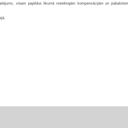
 kaitējums, viņam papildus likumā noteiktajām kompensācijām un pabalstie
ijā.