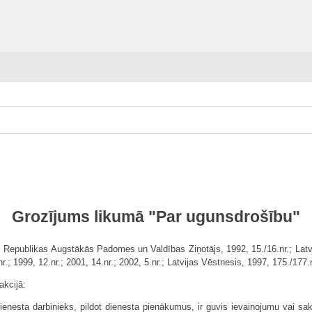
Grozījums likumā "Par ugunsdrošību"
as Republikas Augstākās Padomes un Valdības Ziņotājs, 1992, 15./16.nr.; Lat
.nr.; 1999, 12.nr.; 2001, 14.nr.; 2002, 5.nr.; Latvijas Vēstnesis, 1997, 175./177
akcijā:
enesta darbinieks, pildot dienesta pienākumus, ir guvis ievainojumu vai sa