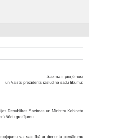
Saeima ir pieņēmusi
un Valsts prezidents izsludina šādu likumu:
vijas Republikas Saeimas un Ministru Kabineta
.nr.) šādu grozījumu:
kropļojumu vai saistībā ar dienesta pienākumu