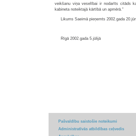
veikšanu viņa veselībai ir nodarīts citāds
kabineta noteiktajā kārtībā un apmērā."
Likums Saeimā pieņemts 2002.gada 20.jūn
Rīgā 2002.gada 5.jūlijā
Pašvaldību saistošie noteikumi
Administratīvās atbildības ceļvedis