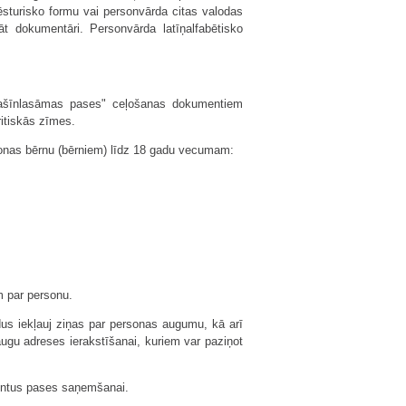
sturisko formu vai personvārda citas valodas
nāt dokumentāri. Personvārda latīņalfabētisko
"Mašīnlasāmas pases" ceļošanas dokumentiem
ritiskās zīmes.
rsonas bērnu (bērniem) līdz 18 gadu vecumam:
m par personu.
ldus iekļauj ziņas par personas augumu, kā arī
augu adreses ierakstīšanai, kuriem var paziņot
umentus pases saņemšanai.