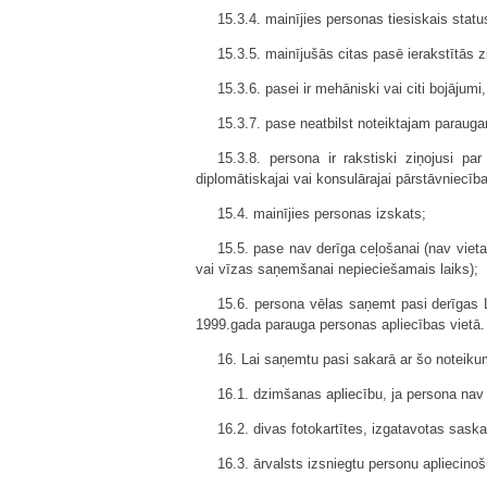
15.3.4. mainījies personas tiesiskais statu
15.3.5. mainījušās citas pasē ierakstītās 
15.3.6. pasei ir mehāniski vai citi bojājumi
15.3.7. pase neatbilst noteiktajam paraug
15.3.8. persona ir rakstiski ziņojusi p
diplomātiskajai vai konsulārajai pārstāvniecība
15.4. mainījies personas izskats;
15.5. pase nav derīga ceļošanai (nav vie
vai vīzas saņemšanai nepieciešamais laiks);
15.6. persona vēlas saņemt pasi derīgas 
1999.gada parauga personas apliecības vietā.
16. Lai saņemtu pasi sakarā ar šo noteik
16.1. dzimšanas apliecību, ja persona na
16.2. divas fotokartītes, izgatavotas saska
16.3. ārvalsts izsniegtu personu apliecinoš