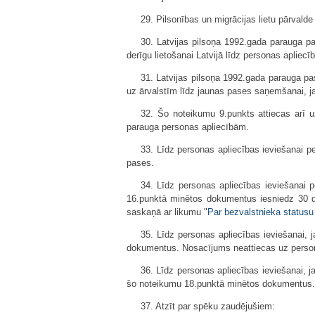
29. Pilsonības un migrācijas lietu pārvald
30. Latvijas pilsoņa 1992.gada parauga p
derīgu lietošanai Latvijā līdz personas apliec
31. Latvijas pilsoņa 1992.gada parauga pa
uz ārvalstīm līdz jaunas pases saņemšanai, ja
32. Šo noteikumu 9.punkts attiecas arī 
parauga personas apliecībām.
33. Līdz personas apliecības ieviešanai p
pases.
34. Līdz personas apliecības ieviešanai
16.punktā minētos dokumentus iesniedz 30 di
saskaņā ar likumu "
Par bezvalstnieka statusu
35. Līdz personas apliecības ieviešanai, 
dokumentus. Nosacījums neattiecas uz perso
36. Līdz personas apliecības ieviešanai, j
šo noteikumu 18.punktā minētos dokumentus.
37. Atzīt par spēku zaudējušiem: