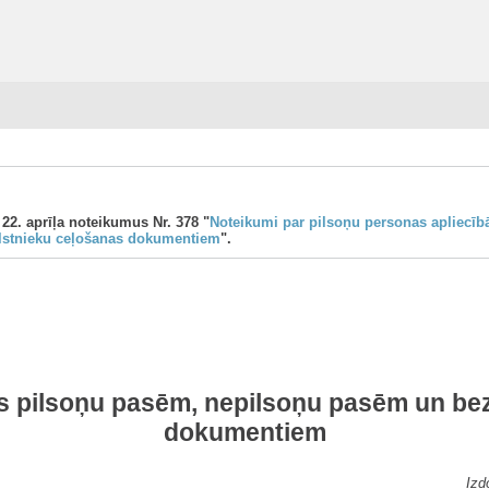
 22. aprīļa noteikumus Nr. 378 "
Noteikumi par pilsoņu personas apliecīb
lstnieku ceļošanas dokumentiem
".
as pilsoņu pasēm
, nepilsoņu pasēm un be
dokumentiem
Izd