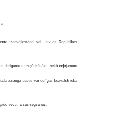
ju;
enta izdevējiestādei vai Latvijas Republikas
es derīguma termiņš ir īsāks, nekā ceļojumam
gada parauga pases vai derīgas bezvalstnieka
6 gadu vecuma sasniegšanas;