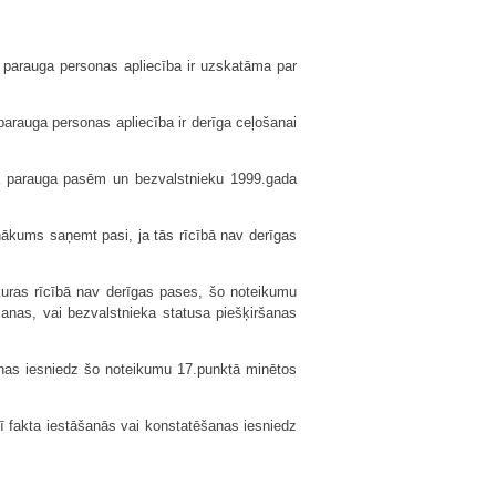
 parauga personas apliecība ir uzskatāma par
arauga personas apliecība ir derīga ceļošanai
da parauga pasēm un bezvalstnieku 1999.gada
nākums saņemt pasi, ja tās rīcībā nav derīgas
kuras rīcībā nav derīgas pases, šo noteikumu
anas, vai bezvalstnieka statusa piešķiršanas
šanas iesniedz šo noteikumu 17.punktā minētos
 šī fakta iestāšanās vai konstatēšanas iesniedz