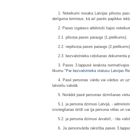
1. Noteikumi nosaka Latvijas pilsoņu pas
derīguma termiņus, kā arī pasēs papildus iekļa
2. Pases izgatavo atbilstoši šajos noteik
2.1. pilsoņa pases paraugs (1.pielikums);
2.2. nepilsoņa pases paraugs (2.pielikums)
2.3. bezvalstnieka ceļošanas dokumenta p
3. Pases 3.lappusē ieraksta normatīvajos a
likumu "
Par bezvalstnieka statusu Latvijas Re
4. Pasē personas vārdu vai vārdus un uzv
latviešu valodā.
5. Norādot pasē personas dzimšanas vietu,
5.1. ja persona dzimusi Latvijā, - administ
izsniegšanas brīdī vai (ja persona vēlas un va
5.2. ja persona dzimusi ārvalstī, - tās va
6. Ja personvārda rakstība pases 3.lappus