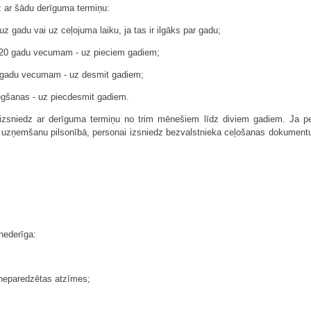
z ar šādu derīguma termiņu:
z gadu vai uz ceļojuma laiku, ja tas ir ilgāks par gadu;
z 20 gadu vecumam - uz pieciem gadiem;
0 gadu vecumam - uz desmit gadiem;
gšanas - uz piecdesmit gadiem.
zsniedz ar derīguma termiņu no trim mēnešiem līdz diviem gadiem. Ja pers
par uzņemšanu pilsonībā, personai izsniedz bezvalstnieka ceļošanas dokument
 nederīga:
 neparedzētas atzīmes;