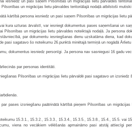
esniedz un pasi saņem Pilsonības un migrācijas lietu pārvaldes teritoriālajā
 Pilsonības un migrācijas lietu pārvaldes teritoriālajā nodaļā atbilstoši mutiski
ā kārtībā persona iesniedz un pasi saņem Pilsonības un migrācijas lietu pār
ī vai kura uzturas ārvalstī, var iesniegt dokumentus pases saņemšanai un sa
vai Pilsonības un migrācijas lietu pārvaldes noteiktajā nodaļā. Ja persona 
ārstāvniecībā, par dokumentu iesniegšanas dienu uzskatāma diena, kad dokum
lde pasi sagatavo šo noteikumu 26.punktā minētajā termiņā un nogādā Ārlietu m
cumu, dokumentus iesniedz personīgi. Ja persona nav sasniegusi 16 gadu v
iecinās par personas identitāti.
egšanas Pilsonības un migrācijas lietu pārvaldē pasi sagatavo un izsniedz 
darbdienās.
 par pases izsniegšanu paātrinātā kārtībā pieņem Pilsonības un migrācijas l
eikumu 15.3.1., 15.3.2., 15.3.3., 15.3.4., 15.3.5., 15.3.8., 15.4., 15.5. vai
cumu, viena no vecākiem vēlēšanās apmaināmo pasi atstāj attiecīgi per