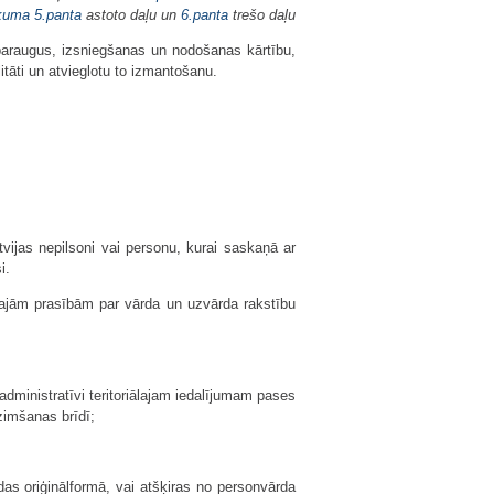
ikuma
5.panta
astoto daļu un
6.panta
trešo daļu
paraugus, izsniegšanas un nodošanas kārtību,
itāti un atvieglotu to izmantošanu.
tvijas nepilsoni vai personu, kurai saskaņā ar
i.
tajām prasībām par vārda un uzvārda rakstību
administratīvi teritoriālajam iedalījumam pases
zimšanas brīdī;
as oriģinālformā, vai atšķiras no personvārda