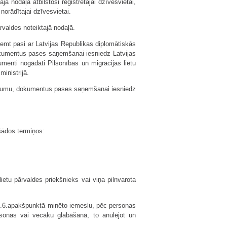
 nodaļā atbilstoši reģistrētajai dzīvesvietai,
 norādītajai dzīvesvietai.
valdes noteiktajā nodaļā.
ņemt pasi ar Latvijas Republikas diplomātiskās
dokumentus pases saņemšanai iesniedz Latvijas
enti nogādāti Pilsonības un migrācijas lietu
inistrijā.
ecumu, dokumentus pases saņemšanai iesniedz
šādos termiņos:
ietu pārvaldes priekšnieks vai viņa pilnvarota
 15.6.apakšpunktā minēto iemeslu, pēc personas
sonas vai vecāku glabāšanā, to anulējot un