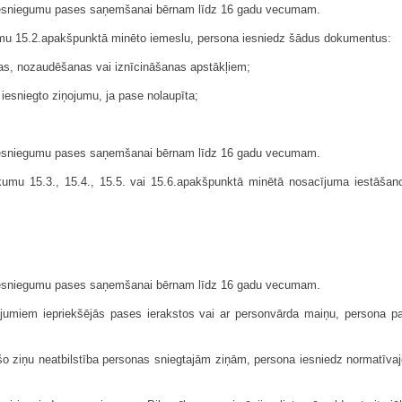
 iesniegumu pases saņemšanai bērnam līdz 16 gadu vecumam.
umu 15.2.apakšpunktā minēto iemeslu, persona iesniedz šādus dokumentus:
as, nozaudēšanas vai iznīcināšanas apstākļiem;
s iesniegto ziņojumu, ja pase nolaupīta;
 iesniegumu pases saņemšanai bērnam līdz 16 gadu vecumam.
kumu 15.3., 15.4., 15.5. vai 15.6.apakšpunktā minētā nosacījuma iestāšan
 iesniegumu pases saņemšanai bērnam līdz 16 gadu vecumam.
jumiem iepriekšējās pases ierakstos vai ar personvārda maiņu, persona pa
ošo ziņu neatbilstība personas sniegtajām ziņām, persona iesniedz normatīva