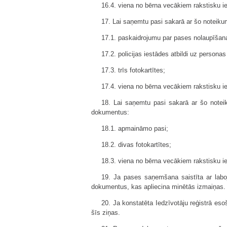
16.4. viena no bērna vecākiem rakstisku
17. Lai saņemtu pasi sakarā ar šo noteik
17.1. paskaidrojumu par pases nolaupīšan
17.2. policijas iestādes atbildi uz persona
17.3. trīs fotokartītes;
17.4. viena no bērna vecākiem rakstisku
18. Lai saņemtu pasi sakarā ar šo notei
dokumentus:
18.1. apmaināmo pasi;
18.2. divas fotokartītes;
18.3. viena no bērna vecākiem rakstisku
19. Ja pases saņemšana saistīta ar labo
dokumentus, kas apliecina minētās izmaiņas.
20. Ja konstatēta Iedzīvotāju reģistrā es
šīs ziņas.