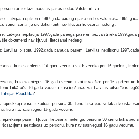
e personu un iestāžu nodotās pases nodod Valsts arhīvā.
ase, Latvijas nepilsoņa 1997.gada parauga pase un bezvalstnieka 1999.gada
ības saņemšanai, ja šie dokumenti nav kļuvuši lietošanai nederīgi.
se, Latvijas nepilsoņa 1997.gada parauga pase un bezvalstnieka 1999.gada p
 šie dokumenti nav kļuvuši lietošanai nederīgi.
uz Latvijas pilsoņu 1992.gada parauga pasēm, Latvijas nepilsoņu 1997.ga
ersonai, kura sasniegusi 16 gadu vecumu vai ir vecāka par 16 gadiem, ir pie
 persona, kura sasniegusi 16 gadu vecumu vai ir vecāka par 16 gadiem un 
enu laikā pēc 16 gadu vecuma sasniegšanas vai Latvijas pilsonības iegūš
 Latvijas Republikā
".
ja iepriekšējā pase ir zudusi, persona 30 dienu laikā pēc šī fakta konstatē
nu, kura nav sasniegusi 16 gadu vecumu.
a iepriekšējā pase ir kļuvusi lietošanai nederīga, persona 30 dienu laikā pēc
 Nosacījums neattiecas uz personu, kura nav sasniegusi 16 gadu vecumu.