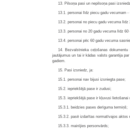
13. Pilsoņa pasi un nepilsoņa pasi izsnied
13.1. personai līdz piecu gadu vecumam - u
13.2. personai no piecu gadu vecuma līd
13.3. personai no 20 gadu vecuma līdz 6
13.4. personai pēc 60 gadu vecuma sasnie
14. Bezvalstnieka ceļošanas dokumentu i
jautājumus un tai ir kādas valsts garantija 
gadiem.
15. Pasi izsniedz, ja:
15.1. personai nav bijusi izsniegta pase;
15.2. iepriekšējā pase ir zudusi;
15.3. iepriekšējā pase ir kļuvusi lietošanai
15.3.1. beidzies pases derīguma termiņš;
15.3.2. pasē izdarītas normatīvajos aktos
15.3.3. mainījies personvārds;