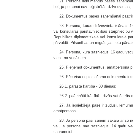
21. Persona dokumentus pases saņemšanai i
bet, ja personai nav reģistrētās dzīvesvietas, -
22. Dokumentus pases saņemšanai paātrināt
23. Persona, kuras dzīvesvieta ir ārvalst
vai konsulārās pārstāvniecības starpniecību 
Republikas diplomātiskajā vai konsulārajā p
pārvaldē. Pilsonības un migrācijas lietu pārva
24. Persona, kura sasniegusi 16 gadu ve
viens no vecākiem.
25. Pieņemot dokumentus, amatpersona pārl
26. Pēc visu nepieciešamo dokumentu iesni
26.1. parastā kārtībā - 30 dienās;
26.2. paātrinātā kārtībā - divās vai četrās 
27. Ja iepriekšējā pase ir zudusi, lēmumu
amatpersona.
28. Ja persona pasi saņem sakarā ar šo not
vai, ja persona nav sasniegusi 14 gadu ve
caurumojot.