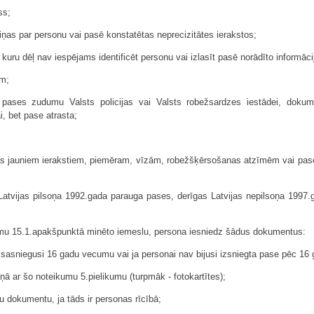
ss;
ziņas par personu vai pasē konstatētas neprecizitātes ierakstos;
, kuru dēļ nav iespējams identificēt personu vai izlasīt pasē norādīto informāci
am;
ar pases zudumu Valsts policijas vai Valsts robežsardzes iestādei, dokum
i, bet pase atrasta;
tas jauniem ierakstiem, piemēram, vīzām, robežšķērsošanas atzīmēm vai pas
Latvijas pilsoņa 1992.gada parauga pases, derīgas Latvijas nepilsoņa 1997.
umu 15.1.apakšpunktā minēto iemeslu, persona iesniedz šādus dokumentus:
v sasniegusi 16 gadu vecumu vai ja personai nav bijusi izsniegta pase pēc 1
ņā ar šo noteikumu 5.pielikumu (turpmāk - fotokartītes);
u dokumentu, ja tāds ir personas rīcībā;