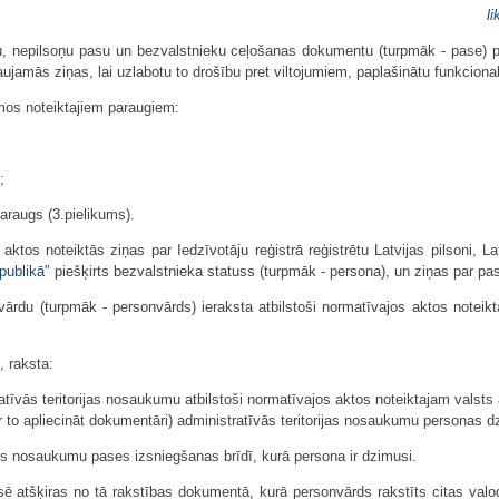
l
u, nepilsoņu pasu un bezvalstnieku ceļošanas dokumentu (turpmāk - pase) 
ujamās ziņas, lai uzlabotu to drošību pret viltojumiem, paplašinātu funkcional
umos noteiktajiem paraugiem:
;
araugs (3.pielikums).
ktos noteiktās ziņas par Iedzīvotāju reģistrā reģistrētu Latvijas pilsoni, La
publikā
" piešķirts bezvalstnieka statuss (turpmāk - persona), un ziņas par pas
ārdu (turpmāk - personvārds) ieraksta atbilstoši normatīvajos aktos noteik
 raksta:
ratīvās teritorijas nosaukumu atbilstoši normatīvajos aktos noteiktajam valsts 
r to apliecināt dokumentāri) administratīvās teritorijas nosaukumu personas d
lsts nosaukumu pases izsniegšanas brīdī, kurā persona ir dzimusi.
ē atšķiras no tā rakstības dokumentā, kurā personvārds rakstīts citas valod