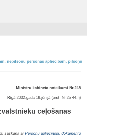
ām, nepilsoņu personas apliecībām, pilsoņu
Ministru kabineta noteikumi Nr.245
Rīgā 2002.gada 18.jūnijā (prot. Nr.25 44.§)
zvalstnieku ceļošanas
oti saskaņā ar
Personu apliecinošu dokumentu