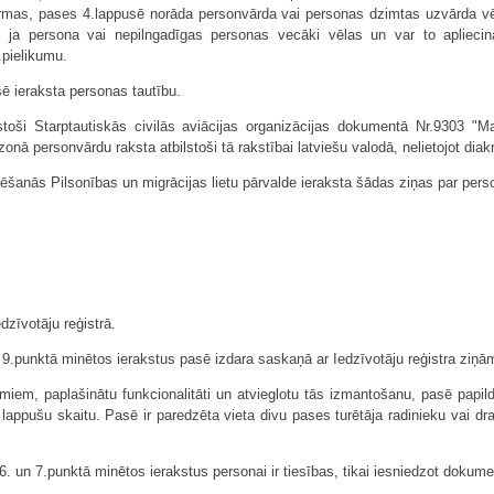
rmas, pases 4.lappusē norāda personvārda vai personas dzimtas uzvārda vē
cijā, ja persona vai nepilngadīgas personas vecāki vēlas un var to aplieci
.pielikumu.
ē ieraksta personas tautību.
toši Starptautiskās civilās aviācijas organizācijas dokumentā Nr.9303 
ā personvārdu raksta atbilstoši tā rakstībai latviešu valodā, nelietojot diak
ēšanās Pilsonības un migrācijas lietu pārvalde ieraksta šādas ziņas par pe
edzīvotāju reģistrā.
un 9.punktā minētos ierakstus pasē izdara saskaņā ar Iedzīvotāju reģistra ziņā
jumiem, paplašinātu funkcionalitāti un atvieglotu tās izmantošanu, pasē papi
lappušu skaitu. Pasē ir paredzēta vieta divu pases turētāja radinieku vai dr
 6. un 7.punktā minētos ierakstus personai ir tiesības, tikai iesniedzot dok