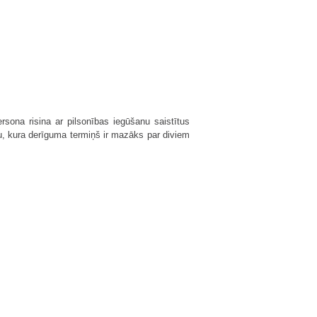
ona risina ar pilsonības iegūšanu saistītus
u, kura derīguma termiņš ir mazāks par diviem