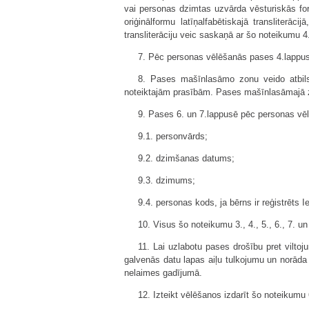
vai personas dzimtas uzvārda vēsturiskās fo
oriģinālformu latīņalfabētiskajā transliterā
transliterāciju veic saskaņā ar šo noteikumu 4
7. Pēc personas vēlēšanās pases 4.lappus
8. Pases mašīnlasāmo zonu veido atbils
noteiktajām prasībām. Pases mašīnlasāmajā zon
9. Pases 6. un 7.lappusē pēc personas vēl
9.1. personvārds;
9.2. dzimšanas datums;
9.3. dzimums;
9.4. personas kods, ja bērns ir reģistrēts I
10. Visus šo noteikumu 3., 4., 5., 6., 7. 
11. Lai uzlabotu pases drošību pret vilto
galvenās datu lapas aiļu tulkojumu un norāda 
nelaimes gadījumā.
12. Izteikt vēlēšanos izdarīt šo noteikumu