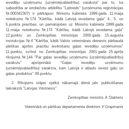
ievedēju uzņēmumu (uzņēmējsabiedrību) saraksta" par to, ka
sabiedrība ar ierobežotu atbildību "Lattreids" (uzņēmuma reģistrācijas
Nr.000342307) ir pārkāpusi Ministru kabineta 1999.gada 11.maija
noteikumu Nr.174 "Kārtība, kādā Latvijā ievedama gaļa" 4., 5. un
6.punkta prasības, un pamatojoties uz Ministru kabineta 1999.gada
11.maija noteikumu Nr.174 "Kārtība, kādā Latvijā ievedama gaļa"
12.punktu un Zemkopības ministrijas 2000.gada 15.augusta
instrukcijas Nr.4 "Kārtība, kādā Valsts veterinārais dienests pārbauda
pārtikas aprites prasību ievērošanu gaļas ievedēju uzņēmumos"
11.punktu, svītrot no Zemkopības ministrijas 2001.gada 25.aprīļa
rīkojumā Nr.144 "Par gaļas ievedēju uzņēmumu (uzņēmējsabiedrību)
sarakstu" apstiprinātā "Gaļas ievedēju uzņēmumu
(uzņēmējsabiedrību) saraksta, kam Latvijā ir atļauts ievest gaļu un
gaļas produktus" 49.punktu.
2. Rīkojums stājas spēkā nākamajā dienā pēc publicēšanas
laikrakstā "Latvijas Vēstnesis".
Zemkopības ministris
A.Slakteris
Veterinārā un pārtikas departamenta direktors
V.Grapmanis