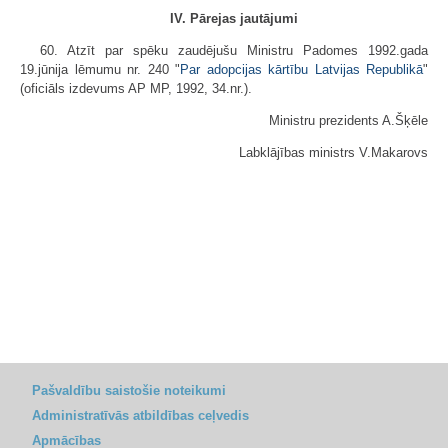
IV. Pārejas jautājumi
60. Atzīt par spēku zaudējušu Ministru Padomes 1992.gada
19.jūnija lēmumu nr. 240 "
Par adopcijas kārtību Latvijas Republikā
"
(oficiāls izdevums AP MP, 1992, 34.nr.).
Ministru prezidents A.Šķēle
Labklājības ministrs V.Makarovs
Pašvaldību saistošie noteikumi
Administratīvās atbildības ceļvedis
Apmācības