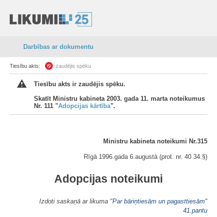
Darbības ar dokumentu
Tiesību akts:
zaudējis spēku
Tiesību akts ir zaudējis spēku.
Skatīt Ministru kabineta 2003. gada 11. marta noteikumus
Nr. 111 "
Adopcijas kārtība
".
Ministru kabineta noteikumi Nr.315
Rīgā 1996.gada 6.augustā (prot. nr. 40 34.§)
Adopcijas noteikumi
Izdoti saskaņā ar likuma "
Par bāriņtiesām un pagasttiesām
"
41.pantu