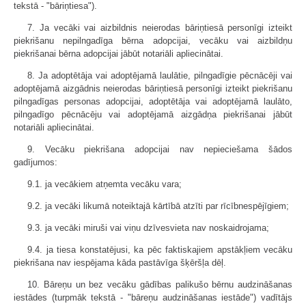
tekstā - "bāriņtiesa").
7. Ja vecāki vai aizbildnis neierodas bāriņtiesā personīgi izteikt
piekrišanu nepilngadīga bērna adopcijai, vecāku vai aizbildņu
piekrišanai bērna adopcijai jābūt notariāli apliecinātai.
8. Ja adoptētāja vai adoptējamā laulātie, pilngadīgie pēcnācēji vai
adoptējamā aizgādnis neierodas bāriņtiesā personīgi izteikt piekrišanu
pilngadīgas personas adopcijai, adoptētāja vai adoptējamā laulāto,
pilngadīgo pēcnācēju vai adoptējamā aizgādņa piekrišanai jābūt
notariāli apliecinātai.
9. Vecāku piekrišana adopcijai nav nepieciešama šādos
gadījumos:
9.1. ja vecākiem atņemta vecāku vara;
9.2. ja vecāki likumā noteiktajā kārtībā atzīti par rīcībnespējīgiem;
9.3. ja vecāki miruši vai viņu dzīvesvieta nav noskaidrojama;
9.4. ja tiesa konstatējusi, ka pēc faktiskajiem apstākļiem vecāku
piekrišana nav iespējama kāda pastāvīga šķēršļa dēļ.
10. Bāreņu un bez vecāku gādības palikušo bērnu audzināšanas
iestādes (turpmāk tekstā - "bāreņu audzināšanas iestāde") vadītājs