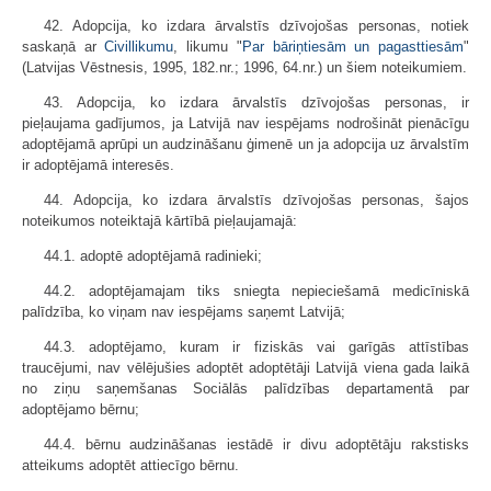
42. Adopcija, ko izdara ārvalstīs dzīvojošas personas, notiek
saskaņā ar
Civillikumu
, likumu "
Par bāriņtiesām un pagasttiesām
"
(Latvijas Vēstnesis, 1995, 182.nr.; 1996, 64.nr.) un šiem noteikumiem.
43. Adopcija, ko izdara ārvalstīs dzīvojošas personas, ir
pieļaujama gadījumos, ja Latvijā nav iespējams nodrošināt pienācīgu
adoptējamā aprūpi un audzināšanu ģimenē un ja adopcija uz ārvalstīm
ir adoptējamā interesēs.
44. Adopcija, ko izdara ārvalstīs dzīvojošas personas, šajos
noteikumos noteiktajā kārtībā pieļaujamajā:
44.1. adoptē adoptējamā radinieki;
44.2. adoptējamajam tiks sniegta nepieciešamā medicīniskā
palīdzība, ko viņam nav iespējams saņemt Latvijā;
44.3. adoptējamo, kuram ir fiziskās vai garīgās attīstības
traucējumi, nav vēlējušies adoptēt adoptētāji Latvijā viena gada laikā
no ziņu saņemšanas Sociālās palīdzības departamentā par
adoptējamo bērnu;
44.4. bērnu audzināšanas iestādē ir divu adoptētāju rakstisks
atteikums adoptēt attiecīgo bērnu.