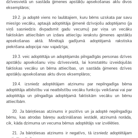
dzīvesvietā un sastāda ģimenes apstākļu apsekošanas aklu divos
eksemplāros;
19.2. ja adoptē viens no laulātajiem, kuru bērns uzskata par savu
miesīgo vecāku, aptaujā adoptētāja ģimenē dzīvojošu adoptējamo (ja
viņš sasniedzis divpadsmit gadu vecumu) par viņa un vecāku
faktiskām attiecībām un izdara attiecīgu ierakstu ģimenes apstākļu
apsekošanas aktā. Minētajā gadījumā adoptējamā rakstiska
piekrišana adopcijai nav vajadzīga;
19.3. veic adoptētāja un adoptējamās pilngadīgās personas dzīves
apstākļu apsekošanu viņu dzīvesvietā, lai konstatētu izveidojušās
faktiskas vecāku un bērna attiecības, un sastāda ģimenes dzīves
apstākļu apsekošanas aktu divos eksemplāros;
19.4. izsniedz adoptētājam atzinumu par nepilngadīga bērna
adoptētāja atbilstību vai neatbilstību vecāku funkciju veikšanai vai par
adoptētāja un pilngadīga adoptējamā faktiskām vecāku un bērnu
attiecībām.
20. Ja bāriņtiesas atzinums ir pozitīvs un ja adoptē nepilngadīgu
bērnu, kas atrodas bāreņu audzināšanas iestādē, atzinumā norāda,
cik, kāda dzimuma un vecuma bērnus adoptētājs var izvēlēties.
21. Ja bāriņtiesas atzinums ir negatīvs, tā izsniedz adoptētājam