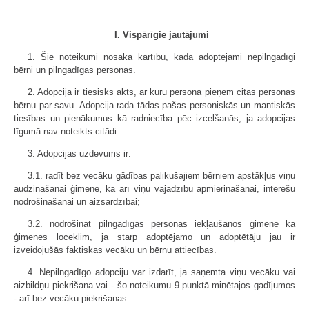
I. Vispārīgie jautājumi
1. Šie noteikumi nosaka kārtību, kādā adoptējami nepilngadīgi
bērni un pilngadīgas personas.
2. Adopcija ir tiesisks akts, ar kuru persona pieņem citas personas
bērnu par savu. Adopcija rada tādas pašas personiskās un mantiskās
tiesības un pienākumus kā radniecība pēc izcelšanās, ja adopcijas
līgumā nav noteikts citādi.
3. Adopcijas uzdevums ir:
3.1. radīt bez vecāku gādības palikušajiem bērniem apstākļus viņu
audzināšanai ģimenē, kā arī viņu vajadzību apmierināšanai, interešu
nodrošināšanai un aizsardzībai;
3.2. nodrošināt pilngadīgas personas iekļaušanos ģimenē kā
ģimenes loceklim, ja starp adoptējamo un adoptētāju jau ir
izveidojušās faktiskas vecāku un bērnu attiecības.
4. Nepilngadīgo adopciju var izdarīt, ja saņemta viņu vecāku vai
aizbildņu piekrišana vai - šo noteikumu 9.punktā minētajos gadījumos
- arī bez vecāku piekrišanas.