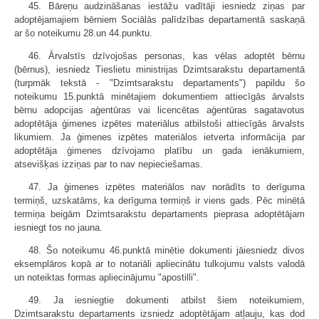
45. Bāreņu audzināšanas iestāžu vadītāji iesniedz ziņas par
adoptējamajiem bērniem Sociālās palīdzības departamentā saskaņā
ar šo noteikumu 28.un 44.punktu.
46. Ārvalstīs dzīvojošas personas, kas vēlas adoptēt bērnu
(bērnus), iesniedz Tieslietu ministrijas Dzimtsarakstu departamentā
(turpmāk tekstā - "Dzimtsarakstu departaments") papildu šo
noteikumu 15.punktā minētajiem dokumentiem attiecīgās ārvalsts
bērnu adopcijas aģentūras vai licencētas aģentūras sagatavotus
adoptētāja ģimenes izpētes materiālus atbilstoši attiecīgās ārvalsts
likumiem. Ja ģimenes izpētes materiālos ietverta informācija par
adoptētāja ģimenes dzīvojamo platību un gada ienākumiem,
atsevišķas izziņas par to nav nepieciešamas.
47. Ja ģimenes izpētes materiālos nav norādīts to derīguma
termiņš, uzskatāms, ka derīguma termiņš ir viens gads. Pēc minētā
termiņa beigām Dzimtsarakstu departaments pieprasa adoptētājam
iesniegt tos no jauna.
48. Šo noteikumu 46.punktā minētie dokumenti jāiesniedz divos
eksemplāros kopā ar to notariāli apliecinātu tulkojumu valsts valodā
un noteiktas formas apliecinājumu "apostilli".
49. Ja iesniegtie dokumenti atbilst šiem noteikumiem,
Dzimtsarakstu departaments izsniedz adoptētājam atļauju, kas dod