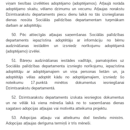
viņam tiesības izvēlēties adoptējamo (adoptējamos). Atļaujā norāda
adoptējamo skaitu, vēlamo dzimumu un vecumu. Atļaujas norakstu
Dzimtsarakstu departaments piecu dienu laikā no tās izsniegšanas
dienas nosūta Sociālās palīdzības departamentam turpmākam
darbam ar adoptētāju.
50. Pēc attiecīgās atļaujas saņemšanas Sociālās palīdzības
departaments iepazīstina adoptētāju ar informāciju no bērnu
audzināšanas iestādēm un izsniedz norīkojumu adoptējamā
(adoptējamo) izvēlei.
51. Bāreņu audzināšanas iestādes vadītājs, pamatojoties uz
Sociālās palīdzības departamenta izsniegto norīkojumu, iepazīstina
adoptētāju ar adoptējamajiem un viņa personas lietām un, ja
adoptētājs vēlas adoptēt kādu no adoptējamajiem, izsniedz šo
noteikumu 17.punktā minētos dokumentus iesniegšanai
Dzimtsarakstu departamentā.
52. Dzimtsarakstu departaments izskata iesniegtos dokumentus
un ne vēlāk kā viena mēneša laikā no to saņemšanas dienas
sagatavo adopcijas atļaujas vai motivēta atteikuma projektu.
53. Adopcijas atļauju vai atteikumu dod tieslietu ministrs.
Adopcijas atļaujas derīguma termiņš ir trīs mēneši.