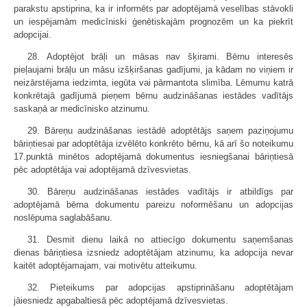
parakstu apstiprina, ka ir informēts par adoptējamā veselības stāvokli
un iespējamām medicīniski ģenētiskajām prognozēm un ka piekrīt
adopcijai.
28. Adoptējot brāļi un māsas nav šķirami. Bērnu interesēs
pieļaujami brāļu un māsu izšķiršanas gadījumi, ja kādam no viņiem ir
neizārstējama iedzimta, iegūta vai pārmantota slimība. Lēmumu katrā
konkrētajā gadījumā pieņem bērnu audzināšanas iestādes vadītājs
saskaņā ar medicīnisko atzinumu.
29. Bāreņu audzināšanas iestādē adoptētājs saņem paziņojumu
bāriņtiesai par adoptētāja izvēlēto konkrēto bērnu, kā arī šo noteikumu
17.punktā minētos adoptējamā dokumentus iesniegšanai bāriņtiesā
pēc adoptētāja vai adoptējamā dzīvesvietas.
30. Bāreņu audzināšanas iestādes vadītājs ir atbildīgs par
adoptējamā bērna dokumentu pareizu noformēšanu un adopcijas
noslēpuma saglabāšanu.
31. Desmit dienu laikā no attiecīgo dokumentu saņemšanas
dienas bāriņtiesa izsniedz adoptētājam atzinumu, ka adopcija nevar
kaitēt adoptējamajam, vai motivētu atteikumu.
32. Pieteikums par adopcijas apstiprināšanu adoptētājam
jāiesniedz apgabaltiesā pēc adoptējamā dzīvesvietas.