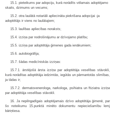
15.1. pieteikums par adopciju, kurā norādīts vēlamais adoptējamo
skaits, dzimums un vecums;
15.2. otra laulātā notariāli apliecināta piekrišana adopcijai -ja
adoptētājs ir viens no laulātajiem;
15.3. laulības apliecības noraksts;
15.4. izziņa par nodrošinājumu ar dzīvojamo platību;
15.5. izziņa par adoptētāja ģimenes gada ienākumiem;
15.6. autobiogrāfija;
15.7. šādas medicīniskās izziņas:
15.7.1. ārstējošā ārsta
izziņa
par adoptētāja veselības stāvokli,
kurā norādītas adoptētāja iedzimtās, iegūtās un pārmantotās slimības,
ja tādas ir;
15.7.2. dermatovenerologa, narkologa, psihiatra un ftiziatra
izziņa
par adoptētāja veselības stāvokli.
16. Ja nepilngadīgais adoptējamais dzīvo adoptētāja ģimenē, par
šo noteikumu 15.punktā minēto dokumentu nepieciešamību lemj
bāriņtiesa.