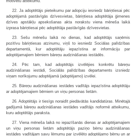
motivētu atteikumu.
22. Ja adoptētājs pieteikumu par adopciju iesniedz bāriņtiesai pēc
adoptējamā pastāvīgās dzīvesvietas, bāriņtiesa adoptētāja ģimenes
dzīves apstākļu apsekošanas akta norakstu viena mēneša laikā
izprasa bāriņtiesai pēc adoptētāja pastāvīgās dzīvesvietas.
23. Sešu mēnešu laikā no dienas, kad adoptētājs saņēmis
pozitīvu bāriņtiesas atzinumu, viņš to iesniedz Sociālas palīdzības
departamentā, kur adoptētāju iepazīstina ar informāciju par
adoptējamajiem bērniem bāreņu audzināšanas iestādēs.
24. Pēc tam, kad adoptētājs izvēlējies konkrētu bāreņu
audzināšanas iestādi, Sociālās palīdzības departaments izsniedz
viņam norīkojumu adoptējamā (adoptējamo) izvēlei.
25. Bāreņu audzināšanas iestādes vadītājs iepazīstina adoptētāju
ar adoptējamajiem bērniem un viņu personas lietām.
26. Adoptētājs ir tiesīgs noraidīt piedāvātās kandidatūras. Minētajā
gadījumā bāreņu audzināšanas iestādes vadītājs noformē atteikumu,
kuru adoptētājs paraksta.
27. Viena mēneša laikā no iepazīšanās dienas ar adoptējamajiem
un viņu personas lietām adoptētājs paziņo bērnu audzināšanas
iestādes vadītājam savu lēmumu par izvēlēto adoptējamo bērnu un ar