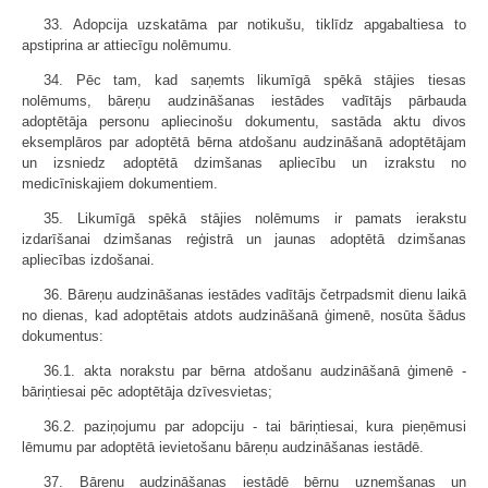
33. Adopcija uzskatāma par notikušu, tiklīdz apgabaltiesa to
apstiprina ar attiecīgu nolēmumu.
34. Pēc tam, kad saņemts likumīgā spēkā stājies tiesas
nolēmums, bāreņu audzināšanas iestādes vadītājs pārbauda
adoptētāja personu apliecinošu dokumentu, sastāda aktu divos
eksemplāros par adoptētā bērna atdošanu audzināšanā adoptētājam
un izsniedz adoptētā dzimšanas apliecību un izrakstu no
medicīniskajiem dokumentiem.
35. Likumīgā spēkā stājies nolēmums ir pamats ierakstu
izdarīšanai dzimšanas reģistrā un jaunas adoptētā dzimšanas
apliecības izdošanai.
36. Bāreņu audzināšanas iestādes vadītājs četrpadsmit dienu laikā
no dienas, kad adoptētais atdots audzināšanā ģimenē, nosūta šādus
dokumentus:
36.1. akta norakstu par bērna atdošanu audzināšanā ģimenē -
bāriņtiesai pēc adoptētāja dzīvesvietas;
36.2. paziņojumu par adopciju - tai bāriņtiesai, kura pieņēmusi
lēmumu par adoptētā ievietošanu bāreņu audzināšanas iestādē.
37. Bāreņu audzināšanas iestādē bērnu uzņemšanas un