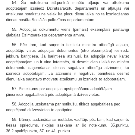
54. Šo noteikumu 53.punktā minēto atļauju vai atteikumu
adoptētājam izsniedz Dzimtsarakstu departaments un atļaujas vai
atteikuma norakstu ne vēlāk kā piecu dienu laikā no tā izsniegšanas
dienas nosūta Sociālās palīdzības departamentam.
55. Adopcijas dokumentu viens (pirmais) eksemplārs pastāvīgi
glabājas Dzimtsarakstu departamenta arhīvā.
56. Pēc tam, kad saņemta tieslietu ministra attiecīgā atļauja,
adoptētājs visus adopcijas dokumentus (otro eksemplāru) iesniedz
jebkurā bāriņtiesā. Ja bāriņtiesa atzinusi, ka adopcija nevar kaitēt
adoptējamajam un ir viņa interesēs, tā desmit dienu laikā no minēto
dokumentu saņemšanas dienas sagatavo attiecīgu atzinumu, ko
izsniedz adoptētājam. Ja atzinums ir negatīvs, bāriņtiesa desmit
dienu laikā sagatavo motivētu atteikumu un izsniedz to adoptētājam.
57. Pieteikums par adopcijas apstiprināšanu adoptētājam
jāiesniedz apgabaltiesā pēc adoptējamā dzīvesvietas.
58. Adopcija uzskatāma par notikušu, tiklīdz apgabaltiesa pēc
adoptējamā dzīvesvietas to apstiprina.
59. Bāreņu audzināšanas iestādes vadītājs pēc tam, kad saņemts
tiesas spriedums, rīkojas saskaņā ar šo noteikumu 35.punktu,
36.2.apakšpunktu, 37. un 41 .punktu.