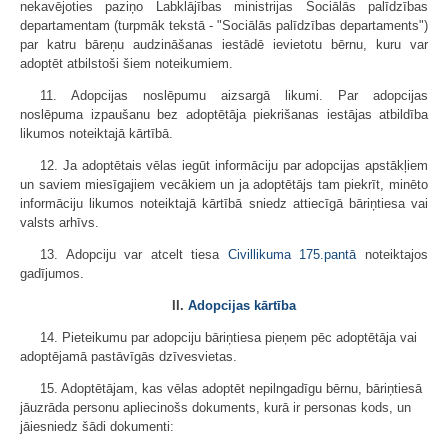
nekavējoties paziņo Labklājības ministrijas Sociālās palīdzības
departamentam (turpmāk tekstā - "Sociālās palīdzības departaments")
par katru bāreņu audzināšanas iestādē ievietotu bērnu, kuru var
adoptēt atbilstoši šiem noteikumiem.
11. Adopcijas noslēpumu aizsargā likumi. Par adopcijas
noslēpuma izpaušanu bez adoptētāja piekrišanas iestājas atbildība
likumos noteiktajā kārtībā.
12. Ja adoptētais vēlas iegūt informāciju par adopcijas apstākļiem
un saviem miesīgajiem vecākiem un ja adoptētājs tam piekrīt, minēto
informāciju likumos noteiktajā kārtībā sniedz attiecīgā bāriņtiesa vai
valsts arhīvs.
13. Adopciju var atcelt tiesa
Civillikuma
175.pantā
noteiktajos
gadījumos.
II.
Adopcijas kārtība
14. Pieteikumu par adopciju bāriņtiesa pieņem pēc adoptētāja vai
adoptējamā pastāvīgās dzīvesvietas.
15. Adoptētājam, kas vēlas adoptēt nepilngadīgu bērnu, bāriņtiesā
jāuzrāda personu apliecinošs dokuments, kurā ir personas kods, un
jāiesniedz šādi dokumenti: