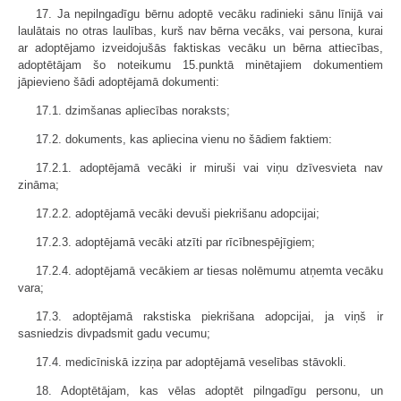
17. Ja nepilngadīgu bērnu adoptē vecāku radinieki sānu līnijā vai
laulātais no otras laulības, kurš nav bērna vecāks, vai persona, kurai
ar adoptējamo izveidojušās faktiskas vecāku un bērna attiecības,
adoptētājam šo noteikumu 15.punktā minētajiem dokumentiem
jāpievieno šādi adoptējamā dokumenti:
17.1. dzimšanas apliecības noraksts;
17.2. dokuments, kas apliecina vienu no šādiem faktiem:
17.2.1. adoptējamā vecāki ir miruši vai viņu dzīvesvieta nav
zināma;
17.2.2. adoptējamā vecāki devuši piekrišanu adopcijai;
17.2.3. adoptējamā vecāki atzīti par rīcībnespējīgiem;
17.2.4. adoptējamā vecākiem ar tiesas nolēmumu atņemta vecāku
vara;
17.3. adoptējamā rakstiska piekrišana adopcijai, ja viņš ir
sasniedzis divpadsmit gadu vecumu;
17.4. medicīniskā izziņa par adoptējamā veselības stāvokli.
18. Adoptētājam, kas vēlas adoptēt pilngadīgu personu, un