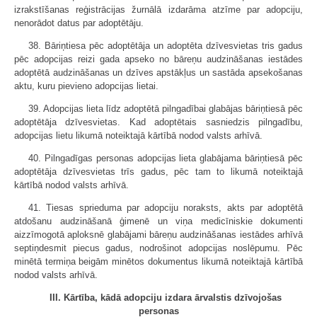
izrakstīšanas reģistrācijas žurnālā izdarāma atzīme par adopciju,
nenorādot datus par adoptētāju.
38. Bāriņtiesa pēc adoptētāja un adoptēta dzīvesvietas tris gadus
pēc adopcijas reizi gada apseko no bāreņu audzināšanas iestādes
adoptētā audzināšanas un dzīves apstākļus un sastāda apsekošanas
aktu, kuru pievieno adopcijas lietai.
39. Adopcijas lieta līdz adoptētā pilngadībai glabājas bāriņtiesā pēc
adoptētāja dzīvesvietas. Kad adoptētais sasniedzis pilngadību,
adopcijas lietu likumā noteiktajā kārtībā nodod valsts arhīvā.
40. Pilngadīgas personas adopcijas lieta glabājama bāriņtiesā pēc
adoptētāja dzīvesvietas trīs gadus, pēc tam to likumā noteiktajā
kārtībā nodod valsts arhīvā.
41. Tiesas sprieduma par adopciju noraksts, akts par adoptētā
atdošanu audzināšanā ģimenē un viņa medicīniskie dokumenti
aizzīmogotā aploksnē glabājami bāreņu audzināšanas iestādes arhīvā
septiņdesmit piecus gadus, nodrošinot adopcijas noslēpumu. Pēc
minētā termiņa beigām minētos dokumentus likumā noteiktajā kārtībā
nodod valsts arhīvā.
III. Kārtība, kādā adopciju izdara ārvalstis dzīvojošas
personas