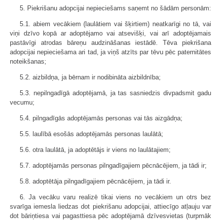
5. Piekrišanu adopcijai nepieciešams saņemt no šādām personām:
5.1. abiem vecākiem (laulātiem vai šķirtiem) neatkarīgi no tā, vai
viņi dzīvo kopā ar adoptējamo vai atsevišķi, vai arī adoptējamais
pastāvīgi atrodas bāreņu audzināšanas iestādē. Tēva piekrišana
adopcijai nepieciešama ari tad, ja viņš atzīts par tēvu pēc paternitātes
noteikšanas;
5.2. aizbildņa, ja bērnam ir nodibināta aizbildnība;
5.3. nepilngadīgā adoptējamā, ja tas sasniedzis divpadsmit gadu
vecumu;
5.4. pilngadīgās adoptējamās personas vai tās aizgādņa;
5.5. laulībā esošās adoptējamās personas laulātā;
5.6. otra laulātā, ja adoptētājs ir viens no laulātajiem;
5.7. adoptējamās personas pilngadīgajiem pēcnācējiem, ja tādi ir;
5.8. adoptētāja pilngadīgajiem pēcnācējiem, ja tādi ir.
6. Ja vecāku varu realizē tikai viens no vecākiem un otrs bez
svarīga iemesla liedzas dot piekrišanu adopcijai, attiecīgo atļauju var
dot bāriņtiesa vai pagasttiesa pēc adoptējamā dzīvesvietas (turpmāk