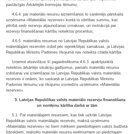
pastāvīgās Ārkārtējās komisijas lēmumu;
4.6.4. par materiālo resursu aizņemšanos to saņēmējs pārskaita
uzņēmuma «Materiālās rezerves» kontā to vērtības summu, kas
pilnībā sedz rezervju atjaunošanas izmaksas, un instrukcijā par
rezervju finansēšanas kārtību noteiktos procentus;
4.6.5. materiālos resursus no Latvijas Republikas valsts
materiālajām rezervēm izdod pēc iepriekšējas samaksas, ja Latvijas
Republikas Ministru Padomes rīkojumā nav noteikta citāda kārtība.
Izņemot atsevišķus šī pagaidnolikuma 4.6.3. apakšpunktā
noteiktos ārkārtējo situāciju gadījumus, pamats materiālo resursu
izdošanai vai izņemšanai no Latvijas Republikas valsts materiālās
rezerves ir orderis, ko saskaņā ar Latvijas Republikas Ministru
Padomes lēmumu vai rīkojumu izsniedzis uzņēmums «Materiālās
rezerves».
5.
Latvijas Republikas valsts materiālo rezervju finansēšana
un norēķinu kārtība darbā ar tām
5.1. Par materiālajiem resursiem, kas tiek uzkrāti Latvijas
Republikas valsts materiālajās rezervēs, maksā uzņēmums
«Materiālās rezerves» no šiem mērķiem paredzētajiem valsts budžeta
līdzekļiem, realizēto materiālo resursu ieņēmumiem un piedzītajam