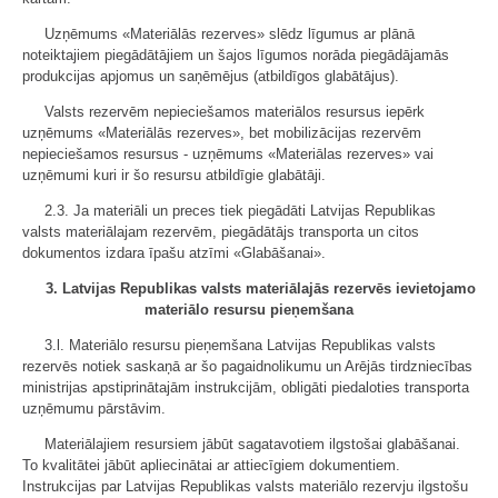
Uzņēmums «Materiālās rezerves» slēdz līgumus ar plānā
noteiktajiem piegādātājiem un šajos līgumos norāda piegādājamās
produkcijas apjomus un saņēmējus (atbildīgos glabātājus).
Valsts rezervēm nepieciešamos materiālos resursus iepērk
uzņēmums «Materiālās rezerves», bet mobilizācijas rezervēm
nepieciešamos resursus - uzņēmums «Materiālas rezerves» vai
uzņēmumi kuri ir šo resursu atbildīgie glabātāji.
2.3. Ja materiāli un preces tiek piegādāti Latvijas Republikas
valsts materiālajam rezervēm, piegādātājs transporta un citos
dokumentos izdara īpašu atzīmi «Glabāšanai».
3. Latvijas Republikas valsts materiālajās rezervēs ievietojamo
materiālo resursu pieņemšana
3.l. Materiālo resursu pieņemšana Latvijas Republikas valsts
rezervēs notiek saskaņā ar šo pagaidnolikumu un Arējās tirdzniecības
ministrijas apstiprinātajām instrukcijām, obligāti piedaloties transporta
uzņēmumu pārstāvim.
Materiālajiem resursiem jābūt sagatavotiem ilgstošai glabāšanai.
To kvalitātei jābūt apliecinātai ar attiecīgiem dokumentiem.
Instrukcijas par Latvijas Republikas valsts materiālo rezervju ilgstošu