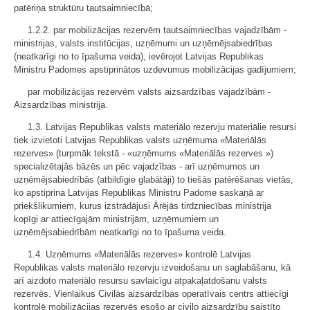
patēriņa struktūru tautsaimniecībā;
1.2.2. par mobilizācijas rezervēm tautsaimniecības vajadzībām -
ministrijas, valsts institūcijas, uzņēmumi un uzņēmējsabiedrības
(neatkarīgi no to īpašuma veida), ievērojot Latvijas Republikas
Ministru Padomes apstiprinātos uzdevumus mobilizācijas gadījumiem;
par mobilizācijas rezervēm valsts aizsardzības vajadzībām -
Aizsardzības ministrija.
1.3. Latvijas Republikas valsts materiālo rezervju materiālie resursi
tiek izvietoti Latvijas Republikas valsts uzņēmuma «Materiālās
rezerves» (turpmāk tekstā - «uzņēmums «Materiālās rezerves »)
specializētajās bāzēs un pēc vajadzības - arī uzņēmumos un
uzņēmējsabiedrībās (atbildīgie glabātāji) to tiešās patērēšanas vietās,
ko apstiprina Latvijas Republikas Ministru Padome saskaņā ar
priekšlikumiem, kurus izstrādājusi Ārējās tirdzniecības ministrija
kopīgi ar attiecīgajām ministrijām, uzņēmumiem un
uzņēmējsabiedrībām neatkarīgi no to īpašuma veida.
1.4. Uzņēmums «Materiālās rezerves» kontrolē Latvijas
Republikas valsts materiālo rezervju izveidošanu un saglabāšanu, kā
arī aizdoto materiālo resursu savlaicīgu atpakaļatdošanu valsts
rezervēs. Vienlaikus Civilās aizsardzības operatīvais centrs attiecīgi
kontrolē mobilizācijas rezervēs esošo ar civilo aizsardzību saistīto