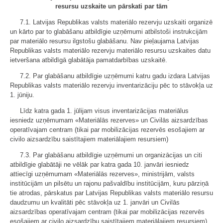
resursu uzskaite un pārskati par tām
7.1. Latvijas Republikas valsts materiālo rezervju uzskaiti organizē
un kārto par to glabāšanu atbildīgie uzņēmumi atbilstoši instrukcijām
par materiālo resursu ilgstošu glabāšanu. Nav pieļaujama Latvijas
Republikas valsts materiālo rezervju materiālo resursu uzskaites datu
ietveršana atbildīgā glabātāja pamatdarbības uzskaitē.
7.2. Par glabāšanu atbildīgie uzņēmumi katru gadu izdara Latvijas
Republikas valsts materiālo rezervju inventarizāciju pēc to stāvokļa uz
1. jūniju.
Līdz katra gada 1. jūlijam visus inventarizācijas materiālus
iesniedz uzņēmumam «Materiālās rezerves» un Civilās aizsardzības
operatīvajam centram (tikai par mobilizācijas rezervēs esošajiem ar
civilo aizsardzību saistītajiem materiālajiem resursiem)
7.3. Par glabāšanu atbildīgie uzņēmumi un organizācijas un citi
atbildīgie glabātāji ne vēlāk par katra gada 10. janvāri iesniedz
attiecīgi uzņēmumam «Materiālās rezerves», ministrijām, valsts
institūcijām un pilsētu un rajonu pašvaldību institūcijām, kuru pārziņā
tie atrodas, pārskatus par Latvijas Republikas valsts materiālo resursu
daudzumu un kvalitāti pēc stāvokļa uz 1. janvāri un Civilās
aizsardzības operatīvajam centram (tikai par mobilizācijas rezervēs
esošajiem ar civilo aizsardzību saistītajiem materiālajiem resursiem).