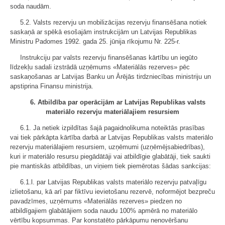
soda naudām.
5.2. Valsts rezervju un mobilizācijas rezervju finansēšana notiek
saskaņā ar spēkā esošajām instrukcijām un Latvijas Republikas
Ministru Padomes 1992. gada 25. jūnija rīkojumu Nr. 225-r.
Instrukciju par valsts rezervju finansēšanas kārtību un iegūto
līdzekļu sadali izstrādā uzņēmums «Materiālās rezerves» pēc
saskaņošanas ar Latvijas Banku un Ārējās tirdzniecības ministriju un
apstiprina Finansu ministrija.
6. Atbildība par operācijām ar Latvijas Republikas valsts
materiālo rezervju materiālajiem resursiem
6.1. Ja netiek izpildītas šajā pagaidnolikuma noteiktās prasības
vai tiek pārkāpta kārtība darbā ar Latvijas Republikas valsts materiālo
rezervju materiālajiem resursiem, uzņēmumi (uzņēmējsabiedrības),
kuri ir materiālo resursu piegādātāji vai atbildīgie glabātāji, tiek saukti
pie mantiskās atbildības, un viņiem tiek piemērotas šādas sankcijas:
6.1.l. par Latvijas Republikas valsts materiālo rezervju patvaļīgu
izlietošanu, kā arī par fiktīvu ievietošanu rezervē, noformējot bezpreču
pavadzīmes, uzņēmums «Materiālās rezerves» piedzen no
atbildīgajiem glabātājiem soda naudu 100% apmērā no materiālo
vērtību kopsummas. Par konstatēto pārkāpumu nenovēršanu