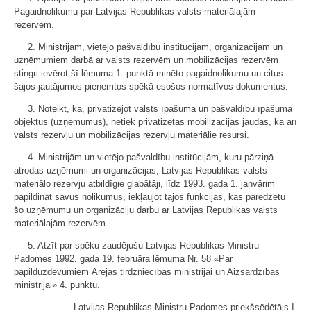
Pagaidnolikumu par Latvijas Republikas valsts materiālajām
rezervēm.
2. Ministrijām, vietējo pašvaldību institūcijām, organizācijām un
uzņēmumiem darbā ar valsts rezervēm un mobilizācijas rezervēm
stingri ievērot šī lēmuma 1. punktā minēto pagaidnolikumu un citus
šajos jautājumos pieņemtos spēkā esošos normatīvos dokumentus.
3. Noteikt, ka, privatizējot valsts īpašuma un pašvaldību īpašuma
objektus (uzņēmumus), netiek privatizētas mobilizācijas jaudas, kā arī
valsts rezervju un mobilizācijas rezervju materiālie resursi.
4. Ministrijām un vietējo pašvaldību institūcijām, kuru pārziņā
atrodas uzņēmumi un organizācijas, Latvijas Republikas valsts
materiālo rezervju atbildīgie glabātāji, līdz 1993. gada 1. janvārim
papildināt savus nolikumus, iekļaujot tajos funkcijas, kas paredzētu
šo uzņēmumu un organizāciju darbu ar Latvijas Republikas valsts
materiālajām rezervēm.
5. Atzīt par spēku zaudējušu Latvijas Republikas Ministru
Padomes 1992. gada 19. februāra lēmuma Nr. 58 «Par
papilduzdevumiem Ārējās tirdzniecības ministrijai un Aizsardzības
ministrijai» 4. punktu.
Latvijas Republikas Ministru Padomes priekšsēdētājs I.