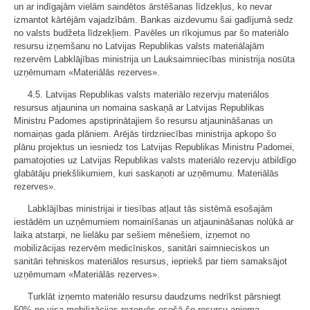
un ar indīgajām vielām saindētos ārstēšanas līdzekļus, ko nevar
izmantot kārtējām vajadzībām. Bankas aizdevumu šai gadījumā sedz
no valsts budžeta līdzekļiem. Pavēles un rīkojumus par šo materiālo
resursu izņemšanu no Latvijas Republikas valsts materiālajām
rezervēm Labklājības ministrija un Lauksaimniecības ministrija nosūta
uzņēmumam «Materiālās rezerves».
4.5. Latvijas Republikas valsts materiālo rezervju materiālos
resursus atjaunina un nomaina saskaņā ar Latvijas Republikas
Ministru Padomes apstiprinātajiem šo resursu atjaunināšanas un
nomaiņas gada plāniem. Arējās tirdzniecības ministrija apkopo šo
plānu projektus un iesniedz tos Latvijas Republikas Ministru Padomei,
pamatojoties uz Latvijas Republikas valsts materiālo rezervju atbildīgo
glabātāju priekšlikumiem, kuri saskaņoti ar uzņēmumu. Materiālās
rezerves».
Labklājības ministrijai ir tiesības atļaut tās sistēmā esošajām
iestādēm un uzņēmumiem nomainīšanas un atjaunināšanas nolūkā ar
laika atstarpi, ne lielāku par sešiem mēnešiem, izņemot no
mobilizācijas rezervēm medicīniskos, sanitāri saimnieciskos un
sanitāri tehniskos materiālos resursus, iepriekš par tiem samaksājot
uzņēmumam «Materiālās rezerves».
Turklāt izņemto materiālo resursu daudzums nedrīkst pārsniegt
50% no visa mobilizācijas rezervēs esošā šo resursu apjoma.