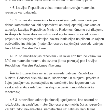
4.6. Latvijas Republikas valsts materiālo rezervju materiālos
resursus var patapināt:
4.6.1. no valsts rezervēm - tikai sevišķos gadījumos (avārijas,
dabas katastrofas vai citi neparedzēti ārkārtēji apstākļi) saskaņā ar
attiecīgu Latvijas Republikas Ministru Padomes lēmumu vai rīkojumu.
Ar Ārējās tirdzniecības ministriju saskaņoto lēmumu vai rīko jumu
projektus attiecīgās ministrijas, valsts institūcijas un pilsētu un rajonu
pašvaldību institūcijas (materiālo resursu saņēmējs) iesniedz Latvijas
Republikas Ministru Padomei;
4.6.2. no mobilizācijas rezervēm - uz laiku līdz trim ne vairāk kā
30% no materiālo resursu daudzuma (katrā pozīcijā) pēc Latvijas
Republikas Ministru Padomes rīkojuma.
Ārējās tirdzniecības ministrija iesniedz Latvijas Republikas
Ministru Padomei priekšlikumus, slēdzienus un rīkojumu projektus
šajos jautājumos, pamatojoties uz saņēmēju iesniegumiem kas
saskaņoti ar Aizsardzības ministriju un uzņēmumu «Materiālās
rezerves»;
4.6.3. atsevišķos ārkārtējo situāciju gadījumos, kas saistīti ar
iedzīvotāju aizsardzību, materiālie resursi no mobilizācijas rezervēm
var tikt izdoti nekavējoties, pamatojoties uz Latvijas Republikas