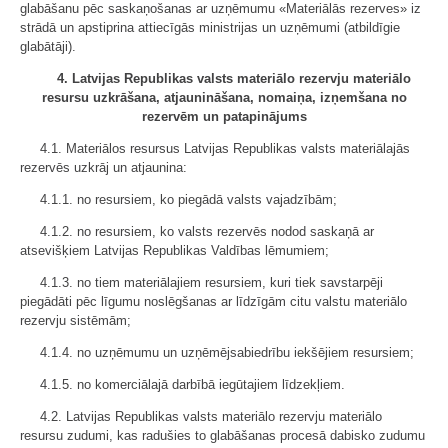
glabāšanu pēc saskaņošanas ar uzņēmumu «Materiālās rezerves» iz
strādā un apstiprina attiecīgās ministrijas un uzņēmumi (atbildīgie
glabātāji).
4. Latvijas Republikas valsts materiālo rezervju materiālo
resursu uzkrāšana, atjaunināšana, nomaiņa, izņemšana no
rezervēm un patapinājums
4.1. Materiālos resursus Latvijas Republikas valsts materiālajās
rezervēs uzkrāj un atjaunina:
4.1.1. no resursiem, ko piegādā valsts vajadzībām;
4.1.2. no resursiem, ko valsts rezervēs nodod saskaņā ar
atsevišķiem Latvijas Republikas Valdības lēmumiem;
4.1.3. no tiem materiālajiem resursiem, kuri tiek savstarpēji
piegādāti pēc līgumu noslēgšanas ar līdzīgām citu valstu materiālo
rezervju sistēmām;
4.1.4. no uzņēmumu un uzņēmējsabiedrību iekšējiem resursiem;
4.1.5. no komerciālajā darbībā iegūtajiem līdzekļiem.
4.2. Latvijas Republikas valsts materiālo rezervju materiālo
resursu zudumi, kas radušies to glabāšanas procesā dabisko zudumu