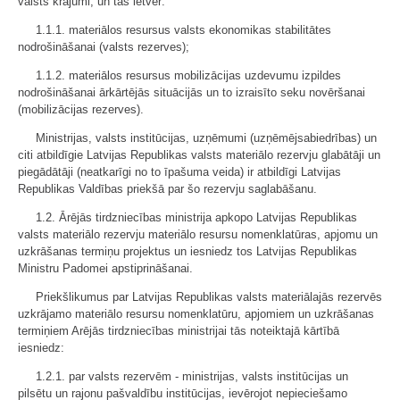
valsts krājumi, un tās ietver:
1.1.1. materiālos resursus valsts ekonomikas stabilitātes
nodrošināšanai (valsts rezerves);
1.1.2. materiālos resursus mobilizācijas uzdevumu izpildes
nodrošināšanai ārkārtējās situācijās un to izraisīto seku novēršanai
(mobilizācijas rezerves).
Ministrijas, valsts institūcijas, uzņēmumi (uzņēmējsabiedrības) un
citi atbildīgie Latvijas Republikas valsts materiālo rezervju glabātāji un
piegādātāji (neatkarīgi no to īpašuma veida) ir atbildīgi Latvijas
Republikas Valdības priekšā par šo rezervju saglabāšanu.
1.2. Ārējās tirdzniecības ministrija apkopo Latvijas Republikas
valsts materiālo rezervju materiālo resursu nomenklatūras, apjomu un
uzkrāšanas termiņu projektus un iesniedz tos Latvijas Republikas
Ministru Padomei apstiprināšanai.
Priekšlikumus par Latvijas Republikas valsts materiālajās rezervēs
uzkrājamo materiālo resursu nomenklatūru, apjomiem un uzkrāšanas
termiņiem Arējās tirdzniecības ministrijai tās noteiktajā kārtībā
iesniedz:
1.2.1. par valsts rezervēm - ministrijas, valsts institūcijas un
pilsētu un rajonu pašvaldību institūcijas, ievērojot nepieciešamo