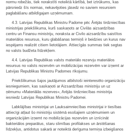
normu robežās, tiek norakstīti noteiktā kārtībā, bet iztrūkums, kas
pārsniedz šīs normas, nekavējoties jāsedz no saviem resursiem
paglabāšanu atbildīgajam uzņēmumam.
4.3. Latvijas Republikas Ministru Padome pēc Ārējās tirdzniecības
ministrijas priekšlikuma, kurš saskaņots ar Civilās aizsardzības
centru un Finansu ministriju, noraksta ar Civilo aizsardzību saistītos
materiālos resursus, kuru glabāšanas termiņš ir beidzies un kurus nav
iespējams realizēt citiem lietotājiem. Attiecīgās summas tiek segtas
no valsts budžeta līdzekļiem.
4.4. Latvijas Republikas valsts materiālo rezervju materiālos
resursus no valsts rezervēm un mobilizācijas rezervēm var izņemt ar
Latvijas Republikas Ministru Padomes rīkojumu.
Priekšlikumus šajos jautājumos atbilstoši ieinteresēto organizāciju
iesniegumiem, kas saskaņoti ar Aizsardzības ministriju un uz
ņēmumu «Materiālās rezerves», Arējās tirdzniecības ministrija
iesniedz Latvijas Republikas Ministru Padomei.
Labklājības ministrijai un Lauksaimniecības ministrijai ir tiesības
attiecīgi atļaut šo ministriju sistēmā esošajiem uzņēmumiem un
organizācijām izņemt no mobilizācijas rezervēm un iznīcināt
bakteriālos preparātus, staru slimības profilakses un ārstēšanas
līdzekļus, antidotus sakarā ar noteiktā derīguma termiņa izbeigšanos