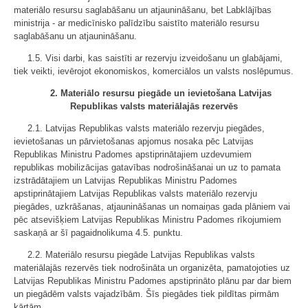
materiālo resursu saglabāšanu un atjaunināšanu, bet Labklājības
ministrija - ar medicīnisko palīdzību saistīto materiālo resursu
saglabāšanu un atjaunināšanu.
1.5. Visi darbi, kas saistīti ar rezervju izveidošanu un glabājami,
tiek veikti, ievērojot ekonomiskos, komerciālos un valsts noslēpumus.
2. Materiālo resursu piegāde un ievietošana Latvijas
Republikas valsts materiālajās rezervēs
2.1. Latvijas Republikas valsts materiālo rezervju piegādes,
ievietošanas un pārvietošanas apjomus nosaka pēc Latvijas
Republikas Ministru Padomes apstiprinātajiem uzdevumiem
republikas mobilizācijas gatavības nodrošināšanai un uz to pamata
izstrādātajiem un Latvijas Republikas Ministru Padomes
apstiprinātajiem Latvijas Republikas valsts materiālo rezervju
piegādes, uzkrāšanas, atjaunināšanas un nomaiņas gada plāniem vai
pēc atsevišķiem Latvijas Republikas Ministru Padomes rīkojumiem
saskaņā ar šī pagaidnolikuma 4.5. punktu.
2.2. Materiālo resursu piegāde Latvijas Republikas valsts
materiālajās rezervēs tiek nodrošināta un organizēta, pamatojoties uz
Latvijas Republikas Ministru Padomes apstiprināto plānu par dar biem
un piegādēm valsts vajadzībām. Šīs piegādes tiek pildītas pirmām
kārtām.