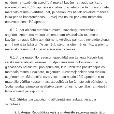
uzņēmums (uzņēmējsabiedrība) maksā kavējuma naudu par katru
nokavēto dienu 0,5% apmērā no patvaļīgi izlietoto vai fiktīvi noformēto
materiālo resursu vērtības, bet, ja pārkāpums netiek novērsts mēneša
laikā pēc tā konstatēšanas, - kavējuma naudu par katru turpmāko
nokavēto dienu 1% apmērā;
6.1.2. par aizdoto materiālo resursu savlaicīgu neatdošanu
saņēmējuzņēmums maksā uzņēmumam «Materiālās rezerves»
kavējuma naudu 0,5% apmērā no to vērtības par katru nokavēto dienu
pirmā mēneša laikā un l% apmērā, sākot ar otro mēnesi līdz aizņemto
materiālo resursu pilnīgai atjaunošanai rezervēs;
6.1.3. par materiālo resursu nepiegādāšanu Latvijas Republikas
valsts materiālajās rezervēs, to atjaunināšanas nokavēšanu un
glabāšanas noteikumu pārkāpumiem, kuru rezultātā pasliktinājusies
materiālo resursu kvalitāte, uzņēmumi (uzņēmējsabiedrības) maksā
uzņēmumam «Materiālās rezerves» soda naudu 10% apmērā no to
materiālo vērtību kopsummas, attiecībā uz kurām pieļauti pārkāpumi.
Soda naudas samaksa neatbrīvo uzņēmumus no pienākuma mēneša
laikā novērst pārkāpumus.
6.2. Strīdus par zaudējumu atlīdzināšanu izskata tiesa vai
šķīrējtiesa.
7. Latvijas Republikas valsts materiālo rezervju materiālo