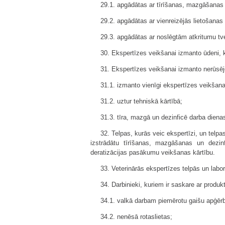
29.1. apgādātas ar tīrīšanas, mazgāšanas 
29.2. apgādātas ar vienreizējās lietošana
29.3. apgādātas ar noslēgtām atkritumu tv
30. Ekspertīzes veikšanai izmanto ūdeni, 
31. Ekspertīzes veikšanai izmanto nerūsēj
31.1. izmanto vienīgi ekspertīzes veikšana
31.2. uztur tehniskā kārtībā;
31.3. tīra, mazgā un dezinficē darba dien
32. Telpas, kurās veic ekspertīzi, un telp
izstrādātu tīrīšanas, mazgāšanas un dezin
deratizācijas pasākumu veikšanas kārtību.
33. Veterinārās ekspertīzes telpās un lab
34. Darbinieki, kuriem ir saskare ar produk
34.1. valkā darbam piemērotu gaišu apģēr
34.2. nenēsā rotaslietas;