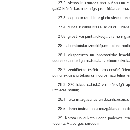
27.2. sienas ir izturīgas pret pūšanu un 
gaišā krāsā, kas ir izturīgs pret tīrīšanas, m
27.3. logi un to rāmji ir ar gludu virsmu un
27.4. durvis ir gaišā krāsā, ar gludu, ūde
27.5. griesti vai jumta iekšējā virsma ir g
28. Laboratorisko izmeklējumu telpas aprīk
28.1. ekspertīzes un laboratorisko izme
ūdensnecaurlaidīga materiāla tvertnēm cilvēk
28.2. ventilācijas iekārtu, kas novērš ūde
putnu iekļūšanu telpās un nodrošinātu telpā t
28.3. 220 luksu dabiskā vai mākslīgā apg
uztveres maiņu;
28.4. roku mazgāšanas un dezinficēšanas 
28.5. darba instrumentu mazgāšanas un de
29. Karstā un aukstā ūdens padeves ierīc
tuvumā. Attiecīgās ierīces ir: