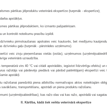
celsmes pārtikas jēlproduktu veterinārā ekspertīze (turpmāk - ekspertīze);
darba apstākļus.
lsmes pārtikas jēlproduktiem, ko izmanto pašpatēriņam.
a un kontrolē noteikumu prasību izpildi.
c dzīvnieku pirmskaušanas apskates veic kautuvēs, bet medījumu kautprod
as dzīvnieku gaļu (turpmāk - pārstrādes uzņēmums).
ertīzi veic zivju pieņemšanas vietās (ostās), uzņēmumos (uzņēmējsabiedrībās
āvīga veterinārā uzraudzība.
s temperatūrā virs 40 °C vai citādi apstrādāts, iegūstot līdzvērtīgu efektu) u
rus ražotājs vai pārdevējs piedāvā vai pārdod patērētājam) ekspertīzi veic t
šamie apstākļi.
ktu ražošanai paredzētā piena atbilstību normatīvajos aktos noteiktajām ob
a savākšanu, transportēšanu, apstrādi un piena produktu ražošanu.
ēmumi (uzņēmējsabiedrības), kas ražo olas vai kas ražo, apstrādā vai sagatav
II. Kārtība, kādā tiek veikta veterinārā ekspertīze