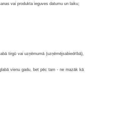
anas vai produkta ieguves datumu un laiku;
glabā tirgū vai uzņēmumā (uzņēmējsabiedrībā),
 glabā vienu gadu, bet pēc tam - ne mazāk kā