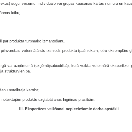
iekus) sugu, vecumu, individuālo vai grupas kaušanas kārtas numuru un kauš
šanas laiku;
di par produkta turpmāko izmantošanu.
pilnvarotais veterinārārsts izsniedz produktu īpašniekam, otro eksemplāru 
tirgū vai uzņēmumā (uzņēmējsabiedrībā), kurā veikta veterinārā ekspertīze,
jā struktūrvienībā.
anu noteiktajā kārtībā;
os noteiktajām produktu uzglabāšanas higiēnas prasībām.
III. Ekspertīzes veikšanai nepieciešamie darba apstākļi
;