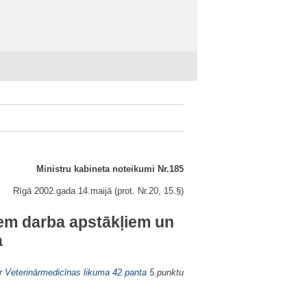
Ministru kabineta noteikumi Nr.185
Rīgā 2002.gada 14.maijā (prot. Nr.20, 15.§)
iem darba apstākļiem un
a
ar
Veterinārmedicīnas likuma
42.panta
5.punktu