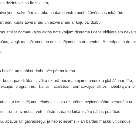
un dezinfekcijas līdzekļiem;
s dvieļiem, salvetēm vai roku un darba instrumentu žāvēšanas iekārtām;
ertnēm, kuras atveramas un aizveramas ar kāju palīdzību.
kas atbilst normatīvajos aktos noteiktajām dzeramā ūdens obligātajām nekai
ošus, viegli mazgājamus un dezinficējamus instrumentus. Attiecīgos instrum
i;
as beigās un atsākot darbu pēc pārtraukuma.
as, kuras paredzētas cilvēka uzturā neizmantojamu produktu glabāšanai, tīra,
fekcijas programmu, kā arī atbilstoši normatīvajos aktos noteiktajām pr
oratorisko izmeklējumu telpās aizliegts uzturēties nepiederošām personām un 
tiem, un pilnvarotais veterinārārsts darba laikā ievēro šādas prasības:
bu, apavus un galvassegu, ja nepieciešams, - arī bārdas masku un cimdus;