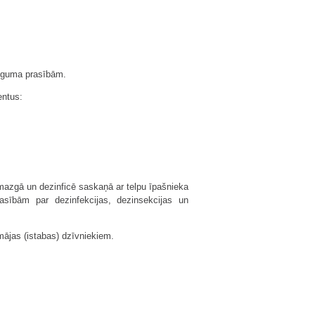
tīguma prasībām.
entus:
 mazgā un dezinficē saskaņā ar telpu īpašnieka
asībām par dezinfekcijas, dezinsekcijas un
mājas (istabas) dzīvniekiem.