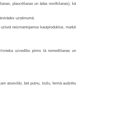
vošanas, plaucēšanas un ādas novilkšanas), kā
 pārstrādes uzņēmumā.
ka uzturā neizmantojamus kautproduktus, marķē
 dzīvnieka uzvedību pirms tā nomedīšanas un
am atsevišķi, bet putnu, trušu, fermā audzētu