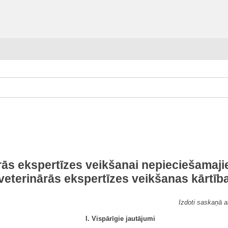
rās ekspertīzes veikšanai nepieciešamaj
veterinārās ekspertīzes veikšanas kārtīb
Izdoti saskaņā 
I. Vispārīgie jautājumi