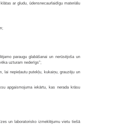
klātas ar gludu, ūdensnecaurlaidīgu materiālu
m;
klējamo paraugu glabāšanai un nerūsējoša un
lvēka uzturam nederīgs";
m, lai nepieļautu putekļu, kukaiņu, grauzēju un
luksu apgaismojuma iekārtu, kas nerada krāsu
zes un laboratorisko izmeklējumu vietu tiešā