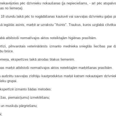
c nekavējoties pēc dzīvnieku nokaušanas (ja nepieciešams, - arī pēc atspal
nas no liemeņa).
c 18 stundu laikā pēc to nogādāšanas kautuvē vai savvaļas dzīvnieku gaļas
ā iegūtās asinis, marķē ar uzrakstu "Asinis". Traukus, kuros uzglabā cilvē
abā atbilstoši normatīvajos aktos noteiktajām higiēnas prasībām.
tīzi, pilnvarotais veterinārārsts izmanto mednieka sniegtās liecības par
ību brūce.
 liemeņa, ekspertīzes laikā atrodas blakus liemenim.
as marķē atbilstoši normatīvajos aktos noteiktajām marķēšanas prasībām.
mā audzētu savvaļas zīdītāju kautproduktus marķē katram nokautajam dzīvniek
ieku grupai.
 ekspertīzē izmanto šādas metodes:
aržas, piemaisījumu) izmeklēšanu;
u un muskuļu pārgriešanu;
i;