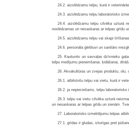
24.2. aizslēdzamu telpu, kurā ir veterinā
24.3. aizslēdzamu telpu laboratorisko izm
24.4. aizslēdzamu telpu cilvēka uzturā n
noslēdzamas un nesaskaras ar telpas grīdu un
24.5. aizslēdzamu telpu vai skapi tīrīšana
24.6. personāla ģērbtuvi un sanitāro mezgl
25. Kautuvēs un savvaļas dzīvnieku gaļa
telpu medījumu pieņemšanai, ķidāšanai, dīrāš
26. Akvakultūras un zvejas produktu, olu, 
26.1. atbilstošu telpu vai vietu, kurā ir 
26.2. ja nepieciešams, telpu laboratorisko
26.3. telpu vai vietu cilvēka uzturā neizm
un nesaskaras ar telpas grīdu un sienām. Tve
27. Laboratorisko izmeklējumu telpas atbi
27.1. grīdas ir gludas, izturīgas pret pūš