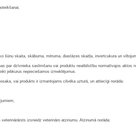
noteikšanai;
sko šūnu skaita, skābuma, mitruma, diastāzes skaitļa, invertcukura un viltoj
mas par dzīvnieka saslimšanu vai produktu neatbilstību normatīvajos aktos 
s veikt jebkurus nepieciešamos izmeklējumus.
nosaka, vai produkts ir izmantojams cilvēka uzturā, un attiecīgi norāda:
ījumiem;
 veterinārārsts izsniedz veterināro atzinumu. Atzinumā norāda: