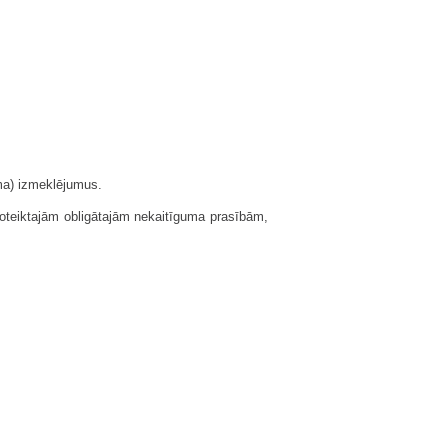
uma) izmeklējumus.
noteiktajām obligātajām nekaitīguma prasībām,