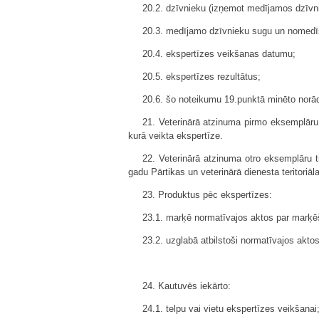
20.2. dzīvnieku (izņemot medījamos dzīvn
20.3. medījamo dzīvnieku sugu un nomedī
20.4. ekspertīzes veikšanas datumu;
20.5. ekspertīzes rezultātus;
20.6. šo noteikumu 19.punktā minēto norā
21. Veterinārā atzinuma pirmo eksemplāru 
kurā veikta ekspertīze.
22. Veterinārā atzinuma otro eksemplāru 
gadu Pārtikas un veterinārā dienesta teritoriāla
23. Produktus pēc ekspertīzes:
23.1. marķē normatīvajos aktos par marķēš
23.2. uzglabā atbilstoši normatīvajos akt
24. Kautuvēs iekārto:
24.1. telpu vai vietu ekspertīzes veikšanai