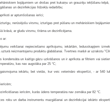
mehāniskiem bojājumiem un drošas pret kukaiņu un grauzēju iekļūšanu telpā, 
azgāšanas un dezinfekcijas līdzekļu iedarbību;
 aprīkoti ar aptumšošanas ierīci;
nsizturīgu, nerūsējošu virsmu, izturīgas pret pūšanu un mehāniskiem bojājumie
aišā krāsā, ar gludu virsmu, tīrāma un dezinficējama.
o ar:
klējumu veikšanai nepieciešamo aprīkojumu, iekārtām, ledusskapjiem izme
a uzturā neizmantojamu produktu glabāšanai. Tvertnes marķē ar uzrakstu "Ci
ns kondensāta un kaitīgo gāzu uzkrāšanos un ir aprīkota ar filtriem vai sietie
emperatūru, kas nav augstāka par 25 °C;
aismojuma iekārtu, bet vietās, kur veic veterināro ekspertīzi, - ar 540 
ierīcēm;
zinficēšanas ierīcēm, kurās ūdens temperatūra nav zemāka par 82 °C.
es roku un darba instrumentu mazgāšanai un dezinfekcijai iekārto ekspertī