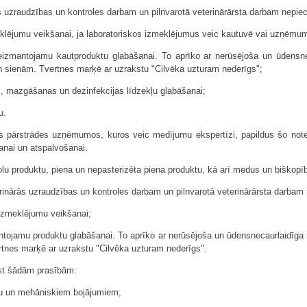
rās uzraudzības un kontroles darbam un pilnvarotā veterinārārsta darbam nepi
eklējumu veikšanai, ja laboratoriskos izmeklējumus veic kautuvē vai uzņēmum
eizmantojamu kautproduktu glabāšanai. To aprīko ar nerūsējoša un ūdensneca
 sienām. Tvertnes marķē ar uzrakstu "Cilvēka uzturam nederīgs";
s, mazgāšanas un dezinfekcijas līdzekļu glabāšanai;
u.
s pārstrādes uzņēmumos, kuros veic medījumu ekspertīzi, papildus šo not
anai un atspalvošanai.
olu produktu, piena un nepasterizēta piena produktu, kā arī medus un biškopī
veterinārās uzraudzības un kontroles darbam un pilnvarotā veterinārārsta darba
 izmeklējumu veikšanai;
antojamu produktu glabāšanai. To aprīko ar nerūsējoša un ūdensnecaurlaidīga 
rtnes marķē ar uzrakstu "Cilvēka uzturam nederīgs".
lst šādām prasībām:
anu un mehāniskiem bojājumiem;