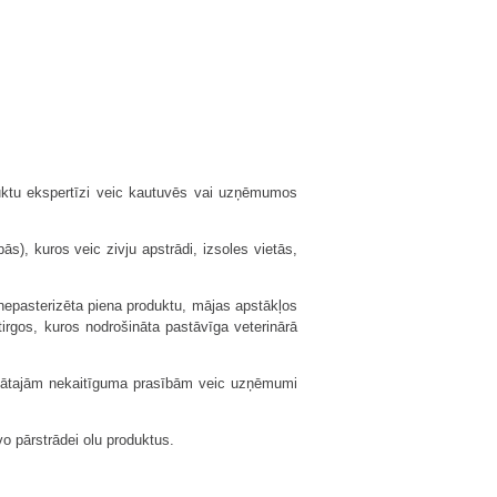
uktu ekspertīzi veic kautuvēs vai uzņēmumos
), kuros veic zivju apstrādi, izsoles vietās,
n nepasterizēta piena produktu, mājas apstākļos
irgos, kuros nodrošināta pastāvīga veterinārā
ligātajām nekaitīguma prasībām veic uzņēmumi
o pārstrādei olu produktus.