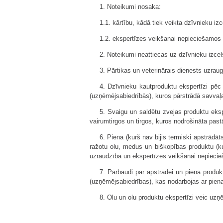
1. Noteikumi nosaka:
1.1. kārtību, kādā tiek veikta dzīvnieku iz
1.2. ekspertīzes veikšanai nepieciešamos 
2. Noteikumi neattiecas uz dzīvnieku izce
3. Pārtikas un veterinārais dienests uzraug
4. Dzīvnieku kautproduktu ekspertīzi pē
(uzņēmējsabiedrībās), kuros pārstrādā savvaļ
5. Svaigu un saldētu zvejas produktu eksp
vairumtirgos un tirgos, kuros nodrošināta past
6. Piena (kurš nav bijis termiski apstrādāt
ražotu olu, medus un biškopības produktu (ku
uzraudzība un ekspertīzes veikšanai nepiecie
7. Pārbaudi par apstrādei un piena produ
(uzņēmējsabiedrības), kas nodarbojas ar pien
8. Olu un olu produktu ekspertīzi veic uzņ