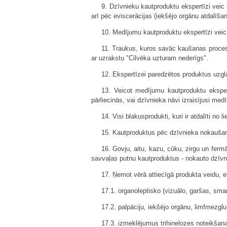
9. Dzīvnieku kautproduktu ekspertīzi vei
arī pēc eviscerācijas (iekšējo orgānu atdalīša
10. Medījumu kautproduktu ekspertīzi vei
11. Traukus, kuros savāc kaušanas proces
ar uzrakstu "Cilvēka uzturam nederīgs".
12. Ekspertīzei paredzētos produktus uzgl
13. Veicot medījumu kautproduktu eksper
pārliecinās, vai dzīvnieka nāvi izraisījusi med
14. Visi blakusprodukti, kuri ir atdalīti no
15. Kautproduktus pēc dzīvnieka nokaušan
16. Govju, aitu, kazu, cūku, zirgu un fer
savvaļas putnu kautproduktus - nokauto dzīvn
17. Ņemot vērā attiecīgā produkta veidu,
17.1. organoleptisko (vizuālo, garšas, sm
17.2. palpāciju, iekšējo orgānu, limfmezgl
17.3. izmeklējumus trihinelozes noteikšana