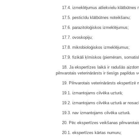
17.4. izmeklējumus atliekvielu klātbūtnes 
17.5. pesticīdu klātbūtnes noteikšanu;
17.6. parazitoloģiskos izmeklējumus;
17.7. ovoskopiju;
17.8. mikrobioloģiskos izmeklējumus;
17.9. fizikāli ķīmiskos (piemēram, somati
18. Ja ekspertīzes laikā ir radušās aizdo
pilnvarotais veterinārārsts ir tiesīgs papildu
19. Pilnvarotais veterinārārsts ekspertīzē 
19.1. izmantojams cilvēka uzturā;
19.2. izmantojams cilvēka uzturā ar nosac
19.3. nav izmantojams cilvēka uzturā.
20. Pēc ekspertīzes veikšanas pilnvarotais
20.1. ekspertīzes kārtas numuru;