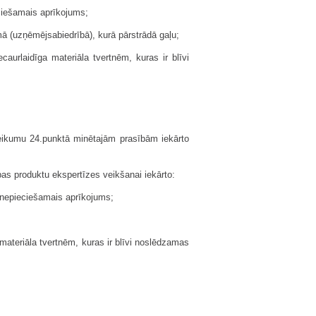
eciešamais aprīkojums;
ā (uzņēmējsabiedrībā), kurā pārstrādā gaļu;
urlaidīga materiāla tvertnēm, kuras ir blīvi
eikumu 24.punktā minētajām prasībām iekārto
bas produktu ekspertīzes veikšanai iekārto:
m nepieciešamais aprīkojums;
materiāla tvertnēm, kuras ir blīvi noslēdzamas