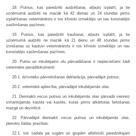
18. Putnus, kas paredzēti audzēšanai, atļauts izplatīt, ja tie
uzņēmumā audzēti ne mazāk kā 42 dienas un 24 stundas pirms
izplatīšanas veterinārārsts ir tos klīniski izmeklējis un nav konstatējis
saslimšanas pazīmes.
19. Putnus, kas paredzēti kaušanai, atļauts izplatīt, ja tie
uzņēmumā audzēti ne mazāk kā 21 dienu un 48 stundas pirms
izvešanas uz kautuvi veterinārārsts ir tos klīniski izmeklējis un nav
konstatējis saslimšanas pazīmes.
20. Putnu un inkubējamo olu pārvadāšanai ir nepieciešami šādi
veterinārie pavaddokumenti:
20.1. dzīvnieku pārvietošanas deklarācija, pārvadājot putnus;
20.2. veterinārā apliecība, pārvadājot inkubējamās olas.
21. Diennakti vecus putnus un inkubējamās olas pārvadā vienreiz
izmantojamās kastēs vai kastēs, kuras pirms atkārtotas lietošanas
mazgā un dezinficē.
22. Pārvadājot diennakti vecus putnus un inkubējamās olas,
jāievēro šādas prasības:
22.1. tos sadala pa sugām un grupām atbilstoši paredzētajam