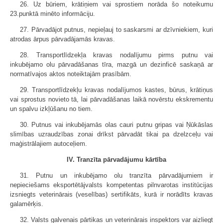
26. Uz būriem, krātiņiem vai sprostiem norāda šo noteikumu
23.punktā minēto informāciju.
27. Pārvadājot putnus, nepieļauj to saskarsmi ar dzīvniekiem, kuri
atrodas ārpus pārvadājamās kravas.
28. Transportlīdzekļa kravas nodalījumu pirms putnu vai
inkubējamo olu pārvadāšanas tīra, mazgā un dezinficē saskaņā ar
normatīvajos aktos noteiktajām prasībām.
29. Transportlīdzekļu kravas nodalījumos kastes, būrus, krātiņus
vai sprostus novieto tā, lai pārvadāšanas laikā novērstu ekskrementu
un spalvu izkļūšanu no tiem.
30. Putnus vai inkubējamās olas cauri putnu gripas vai Ņūkāslas
slimības uzraudzības zonai drīkst pārvadāt tikai pa dzelzceļu vai
maģistrālajiem autoceļiem.
IV. Tranzīta pārvadājumu kārtība
31. Putnu un inkubējamo olu tranzīta pārvadājumiem ir
nepieciešams eksportētājvalsts kompetentas pilnvarotas institūcijas
izsniegts veterinārais (veselības) sertifikāts, kurā ir norādīts kravas
galamērķis.
32. Valsts galvenais pārtikas un veterinārais inspektors var aizliegt