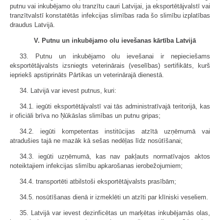
putnu vai inkubējamo olu tranzītu cauri Latvijai, ja eksportētājvalstī vai
tranzītvalstī konstatētās infekcijas slimības rada šo slimību izplatības
draudus Latvijā.
V. Putnu un inkubējamo olu ievešanas kārtība Latvijā
33. Putnu un inkubējamo olu ievešanai ir nepieciešams
eksportētājvalsts izsniegts veterinārais (veselības) sertifikāts, kurš
iepriekš apstiprināts Pārtikas un veterinārajā dienestā.
34. Latvijā var ievest putnus, kuri:
34.1. iegūti eksportētājvalstī vai tās administratīvajā teritorijā, kas
ir oficiāli brīva no Ņūkāslas slimības un putnu gripas;
34.2. iegūti kompetentas institūcijas atzītā uzņēmumā vai
atradušies tajā ne mazāk kā sešas nedēļas līdz nosūtīšanai;
34.3. iegūti uzņēmumā, kas nav pakļauts normatīvajos aktos
noteiktajiem infekcijas slimību apkarošanas ierobežojumiem;
34.4. transportēti atbilstoši eksportētājvalsts prasībām;
34.5. nosūtīšanas dienā ir izmeklēti un atzīti par klīniski veseliem.
35. Latvijā var ievest dezinficētas un marķētas inkubējamās olas,