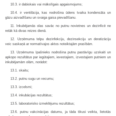
10.3. ir dabiskais vai mākslīgais apgaismojums;
10.4. ir ventilācija, kas nodrošina ūdens tvaika kondensāta un
gāzu aizvadīšanu un svaiga gaisa pievadīšanu.
11. Inkubējamās olas savāc no putnu novietnes un dezinficē ne
retāk kā divas reizes dienā.
12. Uzņēmuma telpu dezinfekciju, dezinsekciju un deratizāciju
veic saskaņā ar normatīvajos aktos noteiktajām prasībām.
13. Uzņēmuma īpašnieks nodrošina putnu pastāvīgu uzskaiti un
apkopo rezultātus par iegūtajiem, ievestajiem, izvestajiem putniem un
inkubējamām olām, norādot:
13.1. skaitu;
13.2. putnu sugu un vecumu;
13.3. izcelsmi;
13.4. inkubācijas rezultātus;
13.5. laboratorisko izmeklējumu rezultātus;
13.6. putnu vakcinācijas datumu, ja tāda tikusi veikta, lietotās