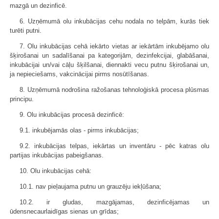
mazgā un dezinficē.
6. Uzņēmumā olu inkubācijas cehu nodala no telpām, kurās tiek
turēti putni.
7. Olu inkubācijas cehā iekārto vietas ar iekārtām inkubējamo olu
šķirošanai un sadalīšanai pa kategorijām, dezinfekcijai, glabāšanai,
inkubācijai un/vai cāļu šķilšanai, diennakti vecu putnu šķirošanai un,
ja nepieciešams, vakcinācijai pirms nosūtīšanas.
8. Uzņēmumā nodrošina ražošanas tehnoloģiskā procesa plūsmas
principu.
9. Olu inkubācijas procesā dezinficē:
9.1. inkubējamās olas - pirms inkubācijas;
9.2. inkubācijas telpas, iekārtas un inventāru - pēc katras olu
partijas inkubācijas pabeigšanas.
10. Olu inkubācijas cehā:
10.1. nav pieļaujama putnu un grauzēju iekļūšana;
10.2. ir gludas, mazgājamas, dezinficējamas un
ūdensnecaurlaidīgas sienas un grīdas;