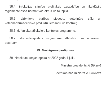
38.4. infekcijas slimību profilaksi, uzraudzību un likvidāciju
reglamentējošos normatīvos aktus un to izpildi;
38.5. dzīvnieku barības piedevu, veterināro zāļu un
veterinārfarmaceitisko produktu lietošanu un kontroli;
38.6. dzīvnieku atliekvielu kontroles programmu;
38.7. eksportētājvalsts uzņēmuma atbilstību šo noteikumu
prasībām.
VI. Noslēguma jautājums
39. Noteikumi stājas spēkā ar 2002.gada 1.jūliju.
Ministru prezidents
A.Bērziņš
Zemkopības ministrs
A.Slakteris