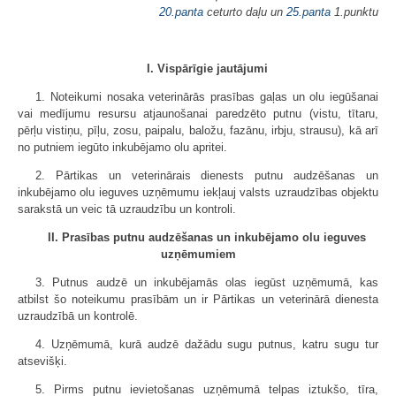
20.panta
ceturto daļu un
25.panta
1.punktu
I. Vispārīgie jautājumi
1. Noteikumi nosaka veterinārās prasības gaļas un olu iegūšanai
vai medījumu resursu atjaunošanai paredzēto putnu (vistu, tītaru,
pērļu vistiņu, pīļu, zosu, paipalu, baložu, fazānu, irbju, strausu), kā arī
no putniem iegūto inkubējamo olu apritei.
2. Pārtikas un veterinārais dienests putnu audzēšanas un
inkubējamo olu ieguves uzņēmumu iekļauj valsts uzraudzības objektu
sarakstā un veic tā uzraudzību un kontroli.
II. Prasības putnu audzēšanas un inkubējamo olu ieguves
uzņēmumiem
3. Putnus audzē un inkubējamās olas iegūst uzņēmumā, kas
atbilst šo noteikumu prasībām un ir Pārtikas un veterinārā dienesta
uzraudzībā un kontrolē.
4. Uzņēmumā, kurā audzē dažādu sugu putnus, katru sugu tur
atsevišķi.
5. Pirms putnu ievietošanas uzņēmumā telpas iztukšo, tīra,