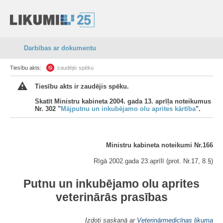
Darbības ar dokumentu
Tiesību akts:
zaudējis spēku
Tiesību akts ir zaudējis spēku.
Skatīt Ministru kabineta 2004. gada 13. aprīļa noteikumus
Nr. 302 "
Mājputnu un inkubējamo olu aprites kārtība
".
Ministru kabineta noteikumi Nr.166
Rīgā 2002.gada 23.aprīlī (prot. Nr.17, 8.§)
Putnu un inkubējamo olu aprites
veterinārās prasības
Izdoti saskaņā ar
Veterinārmedicīnas likuma