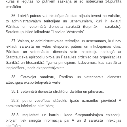
kuras ir iegūtas no putniem saskaņā ar šo noteikumu 34.punkta
prasībām.
36. Latvijā putnus vai inkubējamās olas atļauts ievest no valstīm,
to administratīvajām teritorijām un uzņēmumiem, kuri ir iekļauti
Pārtikas un veterinārā dienesta sarakstā (turpmāk - saraksts).
Sarakstu publicē laikrakstā "Latvijas Vēstnesis".
37. Valstīs, to administratīvajās teritorijās un uzņēmumos, kuri nav
iekļauti sarakstā un vēlas eksportēt putnus un inkubējamās olas,
Pārtikas un veterinārais dienests veic inspekciju saskaņā ar
Starptautiskā epizootiju biroja un Pasaules tirdzniecības organizācijas
Sanitārā un fitosanitārā līguma principiem. Izdevumus, kas saistīti ar
inspicēšanu, sedz eksportētājvalsts.
38. Gatavojot sarakstu, Pārtikas un veterinārais dienests
attiecīgajā eksportētājvalstī vērtē:
38.1. veterinārā dienesta struktūru, darbību un pilnvaras;
38.2. putnu veselības stāvokli, īpašu uzmanību pievēršot A
saraksta infekcijas slimībām;
38.3. regularitāti un kārtību, kādā Starptautiskajam epizootiju
birojam tiek sniegta informācija par A un B saraksta infekcijas
slimībām;