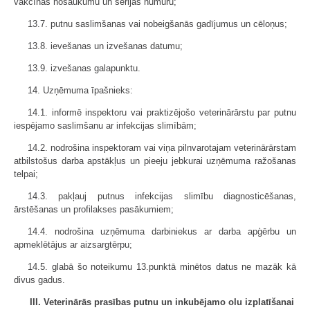
vakcīnas nosaukumu un sērijas numuru;
13.7. putnu saslimšanas vai nobeigšanās gadījumus un cēloņus;
13.8. ievešanas un izvešanas datumu;
13.9. izvešanas galapunktu.
14. Uzņēmuma īpašnieks:
14.1. informē inspektoru vai praktizējošo veterinārārstu par putnu
iespējamo saslimšanu ar infekcijas slimībām;
14.2. nodrošina inspektoram vai viņa pilnvarotajam veterinārārstam
atbilstošus darba apstākļus un pieeju jebkurai uzņēmuma ražošanas
telpai;
14.3. pakļauj putnus infekcijas slimību diagnosticēšanas,
ārstēšanas un profilakses pasākumiem;
14.4. nodrošina uzņēmuma darbiniekus ar darba apģērbu un
apmeklētājus ar aizsargtērpu;
14.5. glabā šo noteikumu 13.punktā minētos datus ne mazāk kā
divus gadus.
III. Veterinārās prasības putnu un inkubējamo olu izplatīšanai