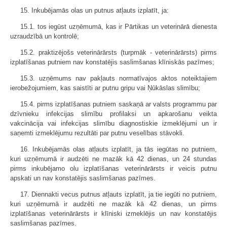
15. Inkubējamās olas un putnus atļauts izplatīt, ja:
15.1. tos iegūst uzņēmumā, kas ir Pārtikas un veterinārā dienesta
uzraudzībā un kontrolē;
15.2. praktizējošs veterinārārsts (turpmāk - veterinārārsts) pirms
izplatīšanas putniem nav konstatējis saslimšanas klīniskās pazīmes;
15.3. uzņēmums nav pakļauts normatīvajos aktos noteiktajiem
ierobežojumiem, kas saistīti ar putnu gripu vai Ņūkāslas slimību;
15.4. pirms izplatīšanas putniem saskaņā ar valsts programmu par
dzīvnieku infekcijas slimību profilaksi un apkarošanu veikta
vakcinācija vai infekcijas slimību diagnostiskie izmeklējumi un ir
saņemti izmeklējumu rezultāti par putnu veselības stāvokli.
16. Inkubējamās olas atļauts izplatīt, ja tās iegūtas no putniem,
kuri uzņēmumā ir audzēti ne mazāk kā 42 dienas, un 24 stundas
pirms inkubējamo olu izplatīšanas veterinārārsts ir veicis putnu
apskati un nav konstatējis saslimšanas pazīmes.
17. Diennakti vecus putnus atļauts izplatīt, ja tie iegūti no putniem,
kuri uzņēmumā ir audzēti ne mazāk kā 42 dienas, un pirms
izplatīšanas veterinārārsts ir klīniski izmeklējis un nav konstatējis
saslimšanas pazīmes.