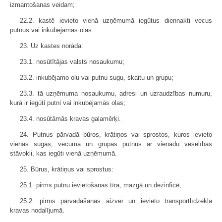
izmantošanas veidam;
22.2. kastē ievieto vienā uzņēmumā iegūtus diennakti vecus
putnus vai inkubējamās olas.
23. Uz kastes norāda:
23.1. nosūtītājas valsts nosaukumu;
23.2. inkubējamo olu vai putnu sugu, skaitu un grupu;
23.3. tā uzņēmuma nosaukumu, adresi un uzraudzības numuru,
kurā ir iegūti putni vai inkubējamās olas;
23.4. nosūtāmās kravas galamērķi.
24. Putnus pārvadā būros, krātiņos vai sprostos, kuros ievieto
vienas sugas, vecuma un grupas putnus ar vienādu veselības
stāvokli, kas iegūti vienā uzņēmumā.
25. Būrus, krātiņus vai sprostus:
25.1. pirms putnu ievietošanas tīra, mazgā un dezinficē;
25.2. pirms pārvadāšanas aizver un ievieto transportlīdzekļa
kravas nodalījumā.