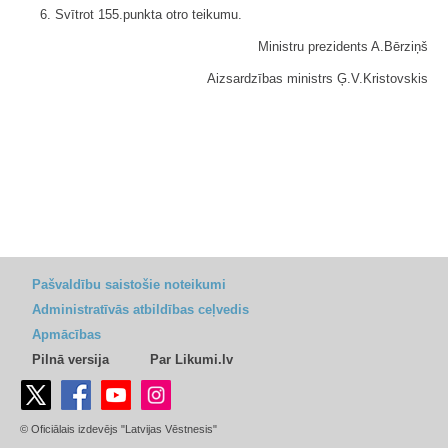
6. Svītrot 155.punkta otro teikumu.
Ministru prezidents A.Bērziņš
Aizsardzības ministrs Ģ.V.Kristovskis
Pašvaldību saistošie noteikumi
Administratīvās atbildības ceļvedis
Apmācības
Pilnā versija
Par Likumi.lv
© Oficiālais izdevējs "Latvijas Vēstnesis"