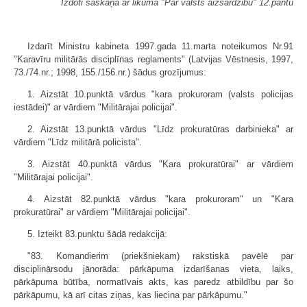
Izdoti saskaņā ar likuma "Par valsts aizsardzību" 12.pantu
Izdarīt Ministru kabineta 1997.gada 11.marta noteikumos Nr.91
"Karavīru militārās disciplīnas reglaments" (Latvijas Vēstnesis, 1997,
73./74.nr.; 1998, 155./156.nr.) šādus grozījumus:
1. Aizstāt 10.punktā vārdus "kara prokuroram (valsts policijas
iestādei)" ar vārdiem "Militārajai policijai".
2. Aizstāt 13.punktā vārdus "Līdz prokuratūras darbinieka" ar
vārdiem "Līdz militārā policista".
3. Aizstāt 40.punktā vārdus "Kara prokuratūrai" ar vārdiem
"Militārajai policijai".
4. Aizstāt 82.punktā vārdus "kara prokuroram" un "Kara
prokuratūrai" ar vārdiem "Militārajai policijai".
5. Izteikt 83.punktu šādā redakcijā:
"83. Komandierim (priekšniekam) rakstiskā pavēlē par
disciplinārsodu jānorāda: pārkāpuma izdarīšanas vieta, laiks,
pārkāpuma būtība, normatīvais akts, kas paredz atbildību par šo
pārkāpumu, kā arī citas ziņas, kas liecina par pārkāpumu."