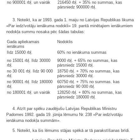
no 900001 rbļ. un vairāk
216450 rbļ. + 35% no summas, kas
pārsniedz 900000 rbļ.
3. Noteikt, ka ar 1993. gada 1. maiju no Latvijas Republikas likuma
«Par iedzīvotāju ienākuma nodokli» 19. pantā minētajiem ienākumiem
nodokļa summu nosaka pēc šādas tabulas:
Gada apliekamais
Nodoklis
ienākums
līdz 15000 rbļ.
60% no ienākuma summas
no 15001 rbļ. līdz 30000
9000 rbļ. + 65% no summas, kas
rbļ.
pārsniedz 15000 rbļ.
no 30 001 rbļ. līdz 90 000
18750 rbļ. + 70% no summas, kas
rbļ.
pārsniedz 30000 rbļ.
no 90001 rbļ. līdz 180000
60750 rbļ. + 75% no summas. kas
rbļ.
pārsniedz 90 000 rbļ.
no 180001 rbļ. un vairāk
128250 rbļ. + 80% no summas, kas
pārsniedz 180000 rbļ.
4. Atzīt par spēku zaudējušu Latvijas Republikas Ministru
Padomes 1992. gada 19. jūnija lēmumu Nr. 238 «Par iedzīvotāju
ienākuma nodokļa summām».
5. Noteikt, ka šis lēmums stājas spēkā ar tā parakstīšanas brīdi.