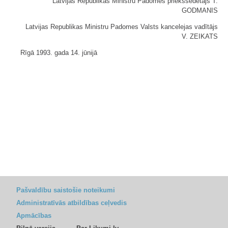
Latvijas Republikas Ministru Padomes priekšsēdētājs T.
GODMANIS
Latvijas Republikas Ministru Padomes Valsts kancelejas vadītājs
V. ZEIKATS
Rīgā 1993. gada 14. jūnijā
Pašvaldību saistošie noteikumi
Administratīvās atbildības ceļvedis
Apmācības