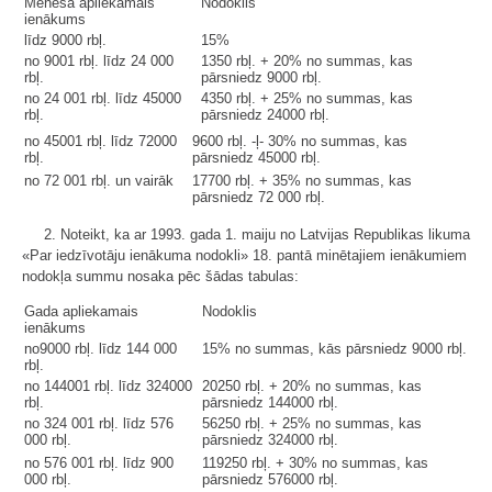
Mēneša apliekamais
Nodoklis
ienākums
līdz 9000 rbļ.
15%
no 9001 rbļ. līdz 24 000
1350 rbļ. + 20% no summas, kas
rbļ.
pārsniedz 9000 rbļ.
no 24 001 rbļ. līdz 45000
4350 rbļ. + 25% no summas, kas
rbļ.
pārsniedz 24000 rbļ.
no 45001 rbļ. līdz 72000
9600 rbļ. -ļ- 30% no summas, kas
rbļ.
pārsniedz 45000 rbļ.
no 72 001 rbļ. un vairāk
17700 rbļ. + 35% no summas, kas
pārsniedz 72 000 rbļ.
2. Noteikt, ka ar 1993. gada 1. maiju no Latvijas Republikas likuma
«Par iedzīvotāju ienākuma nodokli» 18. pantā minētajiem ienākumiem
nodokļa summu nosaka pēc šādas tabulas:
Gada apliekamais
Nodoklis
ienākums
no9000 rbļ. līdz 144 000
15% no summas, kās pārsniedz 9000 rbļ.
rbļ.
no 144001 rbļ. līdz 324000
20250 rbļ. + 20% no summas, kas
rbļ.
pārsniedz 144000 rbļ.
no 324 001 rbļ. līdz 576
56250 rbļ. + 25% no summas, kas
000 rbļ.
pārsniedz 324000 rbļ.
no 576 001 rbļ. līdz 900
119250 rbļ. + 30% no summas, kas
000 rbļ.
pārsniedz 576000 rbļ.