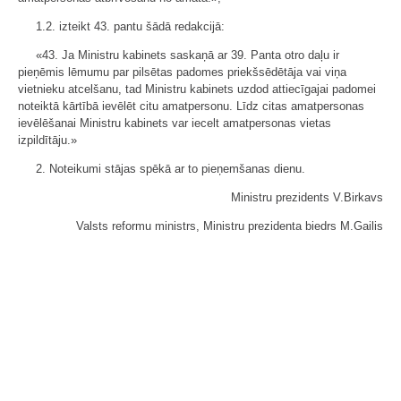
1.2. izteikt 43. pantu šādā redakcijā:
«43. Ja Ministru kabinets saskaņā ar 39. Panta otro daļu ir
pieņēmis lēmumu par pilsētas padomes priekšsēdētāja vai viņa
vietnieku atcelšanu, tad Ministru kabinets uzdod attiecīgajai padomei
noteiktā kārtībā ievēlēt citu amatpersonu. Līdz citas amatpersonas
ievēlēšanai Ministru kabinets var iecelt amatpersonas vietas
izpildītāju.»
2. Noteikumi stājas spēkā ar to pieņemšanas dienu.
Ministru prezidents V.Birkavs
Valsts reformu ministrs, Ministru prezidenta biedrs M.Gailis