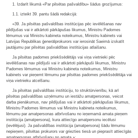
1. Izdarīt likumā «Par pilsētas pašvaldību» šādus grozījumus:
1.1. izteikt 39. pantu šādā redakcijā:
«39. Ja pilsētas pašvaldības institūcijas pēc ievēlēšanas nav
pildījušas vai ir atkārtoti pārkāpušas likumus, Ministru Padomes
lēmumus vai Ministru kabineta noteikumus, Ministru kabinets vai
Latvijas Republikas ģenerālprokurors var ierosināt Saeimā izskatīt
jautājumu par pilsētas pašvaldības institūcijas atlaišanu.
Ja pilsētas padomes priekšsēdētājs vai viņa vietnieki pēc
ievēlēšanas nav pildījuši vai ir atkārtoti pārkāpuši likumus, Ministru
Padomes lēmumus vai Ministru kabineta noteikumus, Ministru
kabinets var pieņemt lēmumu par pilsētas padomes priekšsēdētāja vai
viņa vietnieku atcelšanu.
Ja pilsētas pašvaldības institūciju, to struktūrvienību, kā arī
pilsētas pašvaldības uzņēmumu un iestāžu amatpersonas, veicot
darba pienākumus, nav pildījušas vai ir atkārtoti pārkāpušas likumus,
Ministru Padomes lēmumus vai Ministru kabineta noteikumus,
lēmumu par amatpersonas atbrīvošanu no ieņemamā amata pieņem
institūcija (amatpersona), kura attiecīgo amatpersonu iecēlusi
(ievēlējusi). Ja pašvaldības institūcija (amatpersona) šādu lēmumu
nepieņem, pilsētas prokurors var griezties tiesā un pieprasīt attiecīgās
amatpersonas atbrīvošanu no amata.»;