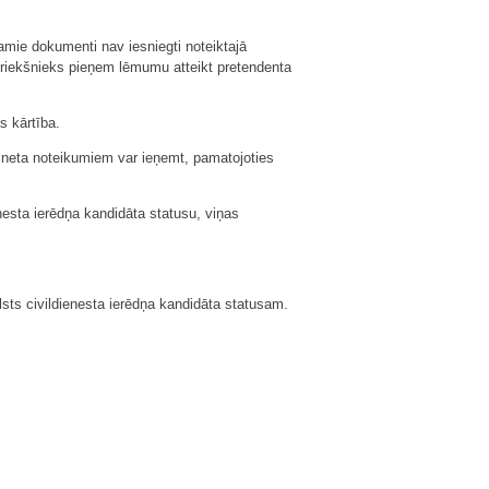
šamie dokumenti nav iesniegti noteiktajā
s priekšnieks pieņem lēmumu atteikt pretendenta
s kārtība.
bineta noteikumiem var ieņemt, pamatojoties
enesta ierēdņa kandidāta statusu, viņas
lsts civildienesta ierēdņa kandidāta statusam.