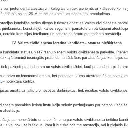
par pretendenta atestāciju ir koleģiāls un tiek pieņemts ar klātesošo komisi
iekšsēdētāja balss. 26. Atestācijas komisijas sēdes tiek protokolētas.
stācijas komisijas sēdes dienas ir tiesīgs griezties Valsts civildienesta pārv
es priekšnieks, konstatējot, ka iesniegums ir pamatots un pārkāpumi atestācij
, noraida komisijas ieteikumu un nosaka atkārtotu pretendenta atestāciju.
IV. Valsts civildienesta ierēdņa kandidāta» statusa piešķiršana
ņa kandidāta statusa piešķiršanu pieņem Valsts civildienesta pārvalde. Pieņe
oteiktajā termiņā iesniegtās pretendentu sūdzības par atestācijas komisijas da
ā tiek paziņoti pretendentam un valsts civiliestādei, kurā pretendents pilda am
s atbrīvo no ieņemamā amata, bet personas, kuras atestētas šajos noteikumos 
tu
» noteiktajā kārtībā.
jušas amatā uz laiku promesošus darbiniekus, tiek ieceltas valsts civildienes
ildienesta pārvaldes izdotu instrukciju sniedz paziņojumus par personu iecel
u atestāciju.
estāciju par nenokārtotu un atceļ lēmumu par valsts civildienesta ierēdņa kandi
jis vai noklusējis faktus, kam ir būtiska nozīme atestācijā, vai ir pieļāvis 