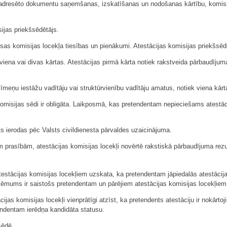
dresēto dokumentu saņemšanas, izskatīšanas un nodošanas kārtību, komisiju
ijas priekšsēdētājs.
sas komisijas locekļa tiesības un pienākumi. Atestācijas komisijas priekšsēdēt
a viena vai divas kārtas. Atestācijas pirmā kārta notiek rakstveida pārbaudījum
līmeņu iestāžu vadītāju vai struktūrvienību vadītāju amatus, notiek viena kārt
omisijas sēdi ir obligāta. Laikposmā, kas pretendentam nepieciešams atestācij
s ierodas pēc Valsts civildienesta pārvaldes uzaicinājuma.
jam prasībām, atestācijas komisijas locekļi novērtē rakstiskā pārbaudījuma rezu
estācijas komisijas locekļiem uzskata, ka pretendentam jāpiedalās atestācij
ēmums ir saistošs pretendentam un pārējiem atestācijas komisijas locekļiem
ijas komisijas locekļi vienprātīgi atzīst, ka pretendents atestāciju ir nokārto
tendentam ierēdņa kandidāta statusu.
sēdē.