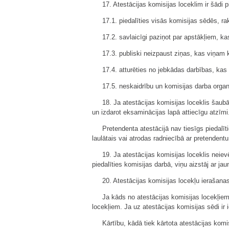
17. Atestācijas komisijas loceklim ir šādi 
17.1. piedalīties visās komisijas sēdēs, ra
17.2. savlaicīgi paziņot par apstākļiem, k
17.3. publiski neizpaust ziņas, kas viņam 
17.4. atturēties no jebkādas darbības, kas
17.5. neskaidrību un komisijas darba organ
18. Ja atestācijas komisijas loceklis šaub
un izdarot eksaminācijas lapā attiecīgu atzīmi
Pretendenta atestācijā nav tiesīgs piedalīt
laulātais vai atrodas radniecībā ar pretendentu,
19. Ja atestācijas komisijas loceklis neie
piedalīties komisijas darbā, viņu aizstāj ar jau
20. Atestācijas komisijas locekļu ierašanas
Ja kāds no atestācijas komisijas locekļiem
locekļiem. Ja uz atestācijas komisijas sēdi ir 
Kārtību, kādā tiek kārtota atestācijas komis