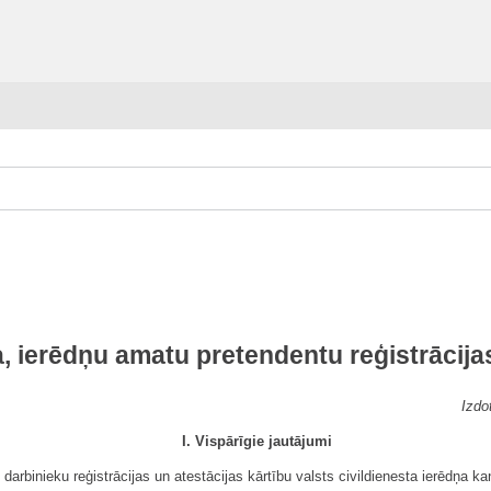
a, ierēdņu amatu pretendentu reģistrācija
Izdo
I. Vispārīgie jautājumi
 darbinieku reģistrācijas un atestācijas kārtību valsts civildienesta ierēdņa ka