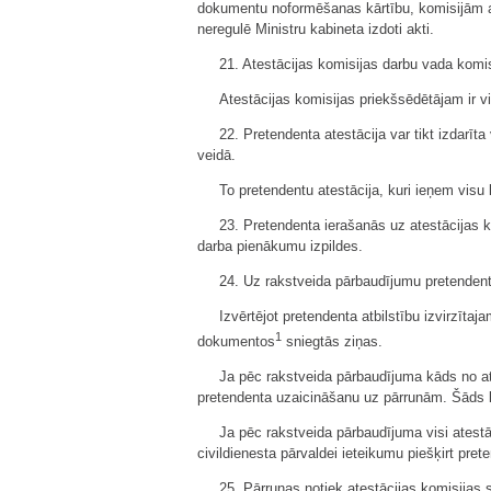
dokumentu noformēšanas kārtību, komisijām a
neregulē Ministru kabineta izdoti akti.
21. Atestācijas komisijas darbu vada komis
Atestācijas komisijas priekšsēdētājam ir vi
22. Pretendenta atestācija var tikt izdarīt
veidā.
To pretendentu atestācija, kuri ieņem visu 
23. Pretendenta ierašanās uz atestācijas k
darba pienākumu izpildes.
24. Uz rakstveida pārbaudījumu pretendent
Izvērtējot pretendenta atbilstību izvirzīta
1
dokumentos
sniegtās ziņas.
Ja pēc rakstveida pārbaudījuma kāds no at
pretendenta uzaicināšanu uz pārrunām. Šāds l
Ja pēc rakstveida pārbaudījuma visi atestāc
civildienesta pārvaldei ieteikumu piešķirt pre
25. Pārrunas notiek atestācijas komisijas 