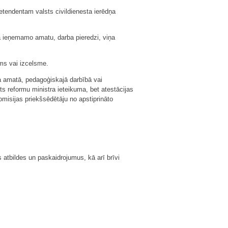
retendentam valsts civildienesta ierēdņa
ta ieņemamo amatu, darba pieredzi, viņa
ums vai izcelsme.
ja amatā, pedagoģiskajā darbībā vai
ts reformu ministra ieteikuma, bet atestācijas
misijas priekšsēdētāju no apstiprināto
atbildes un paskaidrojumus, kā arī brīvi