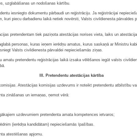
s, uzglabāšanas un nodošanas kārtību.
ndentu iesniegto dokumentu pārbaudi un reģistrāciju. Ja reģistrācijai nepiecie
em, kuri piecu darbadienu laikā netiek novērsti, Valsts civildienesta pārvalde
jas pretendentam tiek paziņota atestācijas norises vieta, laiks un atestācija
i saglabā personas, kuras ieņem ierēdņu amatus, kurus saskaņā ar Ministru ka
sniegt Valsts civildienesta pārvaldei nepieciešamās ziņas.
u amatu pretendentu reģistrācijas laikā izsaka vēlēšanos iegūt valsts civildi
bā.
III. Pretendentu atestācijas kārtība
komisijas. Atestācijas komisijas uzdevums ir noteikt pretendentu atbilstību va
enta zināšanas un iemaņas, ņemot vērā:
varīgākajiem uzdevumiem pretendenta amata kompetences ietvaros;
ierēdnim (ierēdņa kandidātam) nepieciešamās īpašības.
enta atestēšanas apjomu.