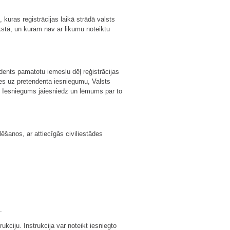
 kuras reģistrācijas laikā strādā valsts
kstā, un kurām nav ar likumu noteiktu
dents pamatotu iemeslu dēļ reģistrācijas
ies uz pretendenta iesniegumu, Valsts
ņu. Iesniegums jāiesniedz un lēmums par to
ēlēšanos, ar attiecīgās civiliestādes
.
kciju. Instrukcija var noteikt iesniegto