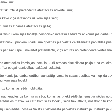
pienākumi:
kstiski izteikt pretendenta atestācijas novērtējumu;
as kavē viņa ierašanos uz komisijas sēdi;
kļuvušas zināmas atestācijas gaitā;
 izraisītu komisijas locekļa personisko interešu sadursmi ar komisijas darba
izatorisku problēmu gadījumā griezties pie Valsts civildienesta pārvaldes pri
ās par savu spēju novērtēt pretendentu, viņš atturas no pretendenta vērtēšana
.
ies atestācijas komisijas loceklis, kurš atrodas disciplinārā pakļautībā vai cit
 līdz otrajai radniecības pakāpei ieskaitot.
vēro komisijas darba kartību, ļaunprātīgi izmanto savas tiesības vai nepilda s
nu komisijas locekli.
 uz komisijas sēdi ir obligāta.
 nav ieradies uz komisijas sēdi, komisijas priekšsēdētājs lemj par sēdes notu
ieradušies mazāk kā četri komisijas locekļi, sēde tiek atlikta, nosakot citu ko
iju lietvedība, nosaka Valsts civildienesta pārvaldes instrukcija. Instrukcija v