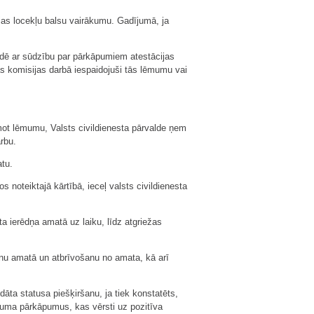
jas locekļu balsu vairākumu. Gadījumā, ja
aldē ar sūdzību par pārkāpumiem atestācijas
as komisijas darbā iespaidojuši tās lēmumu vai
mot lēmumu, Valsts civildienesta pārvalde ņem
rbu.
atu.
noteiktajā kārtībā, ieceļ valsts civildienesta
ta ierēdņa amatā uz laiku, līdz atgriežas
šanu amatā un atbrīvošanu no amata, kā arī
dāta statusa piešķiršanu, ja tiek konstatēts,
likuma pārkāpumus, kas vērsti uz pozitīva