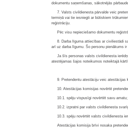
dokumentu saņemšanas, sākotnējās pārbaude
7. Valsts civildienesta pārvalde veic prete
termiņā vai tie iesniegti ar būtiskiem trūkumi
reģistrāciju.
Pēc visu nepieciešamo dokumentu reģistrāci
8. Darba līguma attiecības ar civiliestād
arī uz darba līgumu. Šo personu pienākums ir 
Ja šīs personas valsts civildienesta ierēdņ
atestējamas šajos noteikumos noteiktajā kārtī
9. Pretendentu atestāciju veic atestācijas 
10. Atestācijas komisijas novērtē pretend
10.1. spēju vispusīgi novērtēt savu amatu;
10.2. izpratni par valsts civildienesta s
10.3. spēju novērtēt valsts civildienesta 
Atestācijas komisija brīvi nosaka pretend