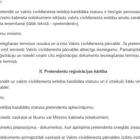
m.
tendēt uz valsts civildienesta ierēdņa kandidāta statusu ir tiesīgas personas,
inistru kabineta noteikumiem iekļauts valsts civildienesta ierēdņu amatu sara
a ieņemšanai (tālāk tekstā - «pretendenti»).
rmu ministrs.
esniegšanas termiņus nosaka un
izziņo
Valsts civildienesta pārvalde. Ja preten
 viņš iesniedz Valsts civildienesta pārvaldei attiecīgu iesniegumu. Pamatojot
reģistrāciju un noteikt viņam citu reģistrācijas dokumentu iesniegšanas termi
s termiņā.
II. Pretendentu reģistrācijas kārtība
retendēt uz valsts civildienesta ierēdņa kandidāta statusu un ir izteikuši šādu v
aldei:
pu;
 ierēdņa kandidāta statusa pretendenta apliecinājumu;
niedz saskaņā ar likumu vai Ministru kabineta noteikumiem;
rbinieku pieprasījuma - dokumentus, kuri apstiprina pretendenta sniegtās ziņas
 dokumentu pirmapstrādi saskaņā ar Valsts civildienesta pārvaldes izdotu instru