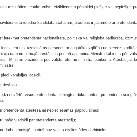
des rezultātiem iesaka Valsts civildienesta pārvaldei piešķirt vai nepiešķirt p
ts civildienesta ierēdņa kandidāta statusam, prasības ir jāsamēro ar pretenden
t ietekmēt pretendenta nacionalitāte, politiskā vai reliģiskā pārliecība, dzim
u locekļiem tiek uzaicinātas personas ar augstāko izglītību un pieredzi vadītā
isiju darbam pirmajā atestācijas posmā apstiprina Ministru kabinets pēc vals
 - Ministru prezidents pēc valsts reformu ministra ieteikuma. Atestācijas ko
ministrs.
pieci komisijas locekļi.
r tiesības:
dzi novērtēt visus pretendenta iesniegtos dokumentus, pretendenta sniegtās 
nu;
ldei pretendenta atestēšanai nepieciešamās papildu ziņas;
u īpašo viedokli par pretendenta atestāciju;
r darbu komisijā, ja viņš nav valsts civiliestādes darbinieks.