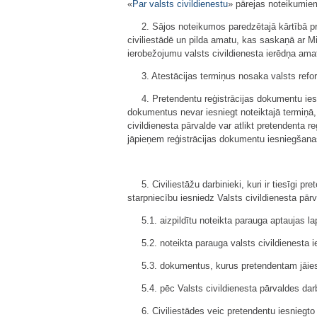
«
Par valsts civildienestu
» pārejas noteikumie
2. Sājos noteikumos paredzētajā kārtībā pre
civiliestādē un pilda amatu, kas saskaņā ar M
ierobežojumu valsts civildienesta ierēdņa amat
3. Atestācijas termiņus nosaka valsts refo
4. Pretendentu reģistrācijas dokumentu i
dokumentus nevar iesniegt noteiktajā termiņā,
civildienesta pārvalde var atlikt pretendenta 
jāpieņem reģistrācijas dokumentu iesniegšana
5. Civiliestāžu darbinieki, kuri ir tiesīgi p
starpniecību iesniedz Valsts civildienesta pārv
5.1. aizpildītu noteikta parauga aptaujas la
5.2. noteikta parauga valsts civildienesta
5.3. dokumentus, kurus pretendentam jāies
5.4. pēc Valsts civildienesta pārvaldes da
6. Civiliestādes veic pretendentu iesniegto