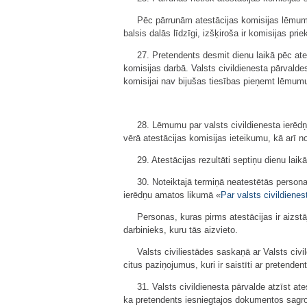
Pēc pārrunām atestācijas komisijas lēmums 
balsis dalās līdzīgi, izšķiroša ir komisijas pr
27. Pretendents desmit dienu laikā pēc ate
komisijas darbā. Valsts civildienesta pārvald
komisijai nav bijušas tiesības pieņemt lēmumu
28. Lēmumu par valsts civildienesta ierēd
vērā atestācijas komisijas ieteikumu, kā arī n
29. Atestācijas rezultāti septiņu dienu laik
30. Noteiktajā termiņā neatestētās persona
ierēdņu amatos likumā «
Par valsts civildienes
Personas, kuras pirms atestācijas ir aizstā
darbinieks, kuru tās aizvieto.
Valsts civiliestādes saskaņā ar Valsts civ
citus paziņojumus, kuri ir saistīti ar pretendent
31. Valsts civildienesta pārvalde atzīst at
ka pretendents iesniegtajos dokumentos sagrozī