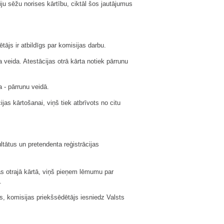
 sēžu norises kārtību, ciktāl šos jautājumus
ājs ir atbildīgs par komisijas darbu.
a veida. Atestācijas otrā kārta notiek pārrunu
a - pārrunu veidā.
as kārtošanai, viņš tiek atbrīvots no citu
ltātus un pretendenta reģistrācijas
as otrajā kārtā, viņš pieņem lēmumu par
.
jis, komisijas priekšsēdētājs iesniedz Valsts