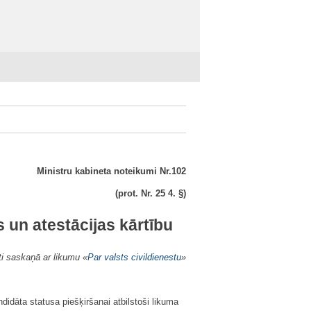
Ministru kabineta noteikumi Nr.102
(prot. Nr. 25 4. §)
s un atestācijas kārtību
ti saskaņā ar likumu «
Par valsts civildienestu
»
ndidāta statusa piešķiršanai atbilstoši likuma