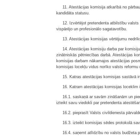
11. Atestācijas komisija atkarībā no pārbau
kandidāta statusu.
12. Izvērtējot pretendenta atbilstību vals
vispārējo un profesionālo sagatavotību.
13. Atestācijas komisijas vērtējumu nedrīks
14. Atestācijas komisiju darba par komisij
zinātniskās pētniecības darbā. Atestācijas kom
komisijas darbam nākamajos atestācijas posmos
komisijas locekļu vidus norīko valsts reformu 
15. Katras atestācijas komisijas sastāvā ir 
16. Katram atestācijas komisijas loceklim i
16.1. saskaņā ar savām zināšanām un piere
izteikt savu viedokli par pretendenta atestēša
16.2. pieprasīt Valsts civildienesta pārva
16.3. izteikt komisijas sēdes protokolā sav
16.4. saņemt atlīdzību no valsts budžeta pa