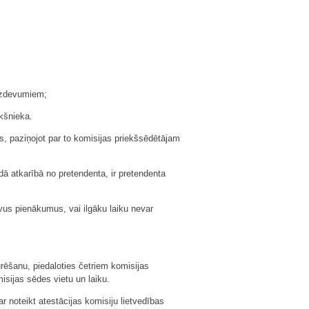
 uzdevumiem;
ekšnieka.
s, paziņojot par to komisijas priekšsēdētājam
ādā atkarībā no pretendenta, ir pretendenta
avus pienākumus, vai ilgāku laiku nevar
rēšanu, piedaloties četriem komisijas
misijas sēdes vietu un laiku.
ar noteikt atestācijas komisiju lietvedības