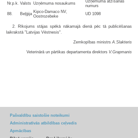
Uzņēmuma atzīšanas
Nr.p.k.
Valsts
Uzņēmuma nosaukums
numurs
Kipco-Damaco NV,
88.
Beļģija
UD 1098
Oostrozebeke
2. Rīkojums stājas spēkā nākamajā dienā pēc tā publicēšanas
laikrakstā "Latvijas Vēstnesis".
Zemkopības ministrs
A.Slakteris
Veterinārā un pārtikas departamenta direktors
V.Grapmanis
Pašvaldību saistošie noteikumi
Administratīvās atbildības ceļvedis
Apmācības