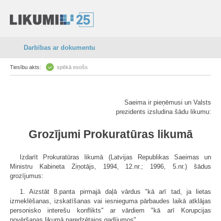
Darbības ar dokumentu
Tiesību akts:
spēkā esošs
Saeima ir pieņēmusi un Valsts
prezidents izsludina šādu likumu:
Grozījumi Prokuratūras likumā
Izdarīt Prokuratūras likumā (Latvijas Republikas Saeimas un
Ministru Kabineta Ziņotājs, 1994, 12.nr.; 1996, 5.nr.) šādus
grozījumus:
1. Aizstāt 8.panta pirmajā daļā vārdus "kā arī tad, ja lietas
izmeklēšanas, izskatīšanas vai iesnieguma pārbaudes laikā atklājas
personisko interešu konflikts" ar vārdiem "kā arī Korupcijas
novēršanas likumā paredzētajos gadījumos".