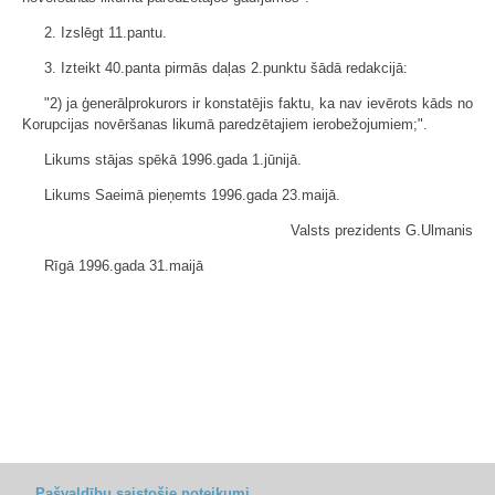
2. Izslēgt 11.pantu.
3. Izteikt 40.panta pirmās daļas 2.punktu šādā redakcijā:
"2) ja ģenerālprokurors ir konstatējis faktu, ka nav ievērots kāds no
Korupcijas novēršanas likumā paredzētajiem ierobežojumiem;".
Likums stājas spēkā 1996.gada 1.jūnijā.
Likums Saeimā pieņemts 1996.gada 23.maijā.
Valsts prezidents G.Ulmanis
Rīgā 1996.gada 31.maijā
Pašvaldību saistošie noteikumi