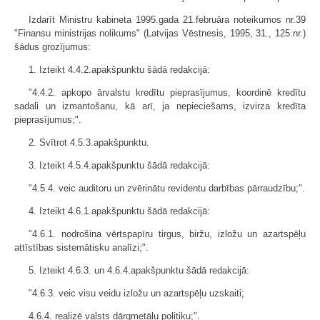
Izdarīt Ministru kabineta 1995.gada 21.februāra noteikumos nr.39
"Finansu ministrijas nolikums" (Latvijas Vēstnesis, 1995, 31., 125.nr.)
šādus grozījumus:
1. Izteikt 4.4.2.apakšpunktu šādā redakcijā:
"4.4.2. apkopo ārvalstu kredītu pieprasījumus, koordinē kredītu
sadali un izmantošanu, kā arī, ja nepieciešams, izvirza kredīta
pieprasījumus;".
2. Svītrot 4.5.3.apakšpunktu.
3. Izteikt 4.5.4.apakšpunktu šādā redakcijā:
"4.5.4. veic auditoru un zvērinātu revidentu darbības pārraudzību;".
4. Izteikt 4.6.1.apakšpunktu šādā redakcijā:
"4.6.1. nodrošina vērtspapīru tirgus, biržu, izložu un azartspēļu
attīstības sistemātisku analīzi;".
5. Izteikt 4.6.3. un 4.6.4.apakšpunktu šādā redakcijā:
"4.6.3. veic visu veidu izložu un azartspēļu uzskaiti;
4.6.4. realizē valsts dārgmetālu politiku;".