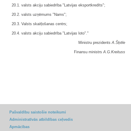
20.1. valsts akciju sabiedrība "Latvijas eksportkredīts";
20.2. valsts uzņēmums "Nams";
20.3. Valsts skaitļošanas centrs;
20.4. valsts akciju sabiedrība "Latvijas loto"."
Ministru prezidents
A.Šķēle
Finansu ministrs
A.G.Kreituss
Pašvaldību saistošie noteikumi
Administratīvās atbildības ceļvedis
Apmācības