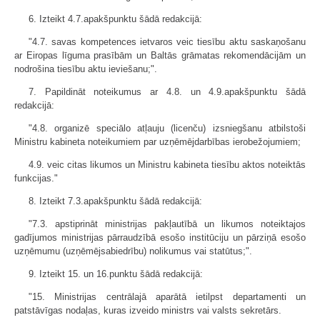
6. Izteikt 4.7.apakšpunktu šādā redakcijā:
"4.7. savas kompetences ietvaros veic tiesību aktu saskaņošanu
ar Eiropas līguma prasībām un Baltās grāmatas rekomendācijām un
nodrošina tiesību aktu ieviešanu;".
7. Papildināt noteikumus ar 4.8. un 4.9.apakšpunktu šādā
redakcijā:
"4.8. organizē speciālo atļauju (licenču) izsniegšanu atbilstoši
Ministru kabineta noteikumiem par uzņēmējdarbības ierobežojumiem;
4.9. veic citas likumos un Ministru kabineta tiesību aktos noteiktās
funkcijas."
8. Izteikt 7.3.apakšpunktu šādā redakcijā:
"7.3. apstiprināt ministrijas pakļautībā un likumos noteiktajos
gadījumos ministrijas pārraudzībā esošo institūciju un pārziņā esošo
uzņēmumu (uzņēmējsabiedrību) nolikumus vai statūtus;".
9. Izteikt 15. un 16.punktu šādā redakcijā:
"15. Ministrijas centrālajā aparātā ietilpst departamenti un
patstāvīgas nodaļas, kuras izveido ministrs vai valsts sekretārs.