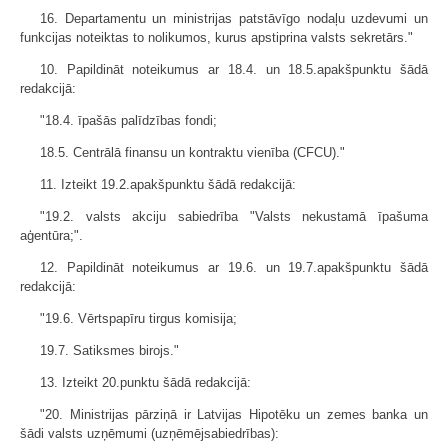
16. Departamentu un ministrijas patstāvīgo nodaļu uzdevumi un
funkcijas noteiktas to nolikumos, kurus apstiprina valsts sekretārs."
10. Papildināt noteikumus ar 18.4. un 18.5.apakšpunktu šādā
redakcijā:
"18.4. īpašās palīdzības fondi;
18.5. Centrālā finansu un kontraktu vienība (CFCU)."
11. Izteikt 19.2.apakšpunktu šādā redakcijā:
"19.2. valsts akciju sabiedrība "Valsts nekustamā īpašuma
aģentūra;".
12. Papildināt noteikumus ar 19.6. un 19.7.apakšpunktu šādā
redakcijā:
"19.6. Vērtspapīru tirgus komisija;
19.7. Satiksmes birojs."
13. Izteikt 20.punktu šādā redakcijā:
"20. Ministrijas pārziņā ir Latvijas Hipotēku un zemes banka un
šādi valsts uzņēmumi (uzņēmējsabiedrības):