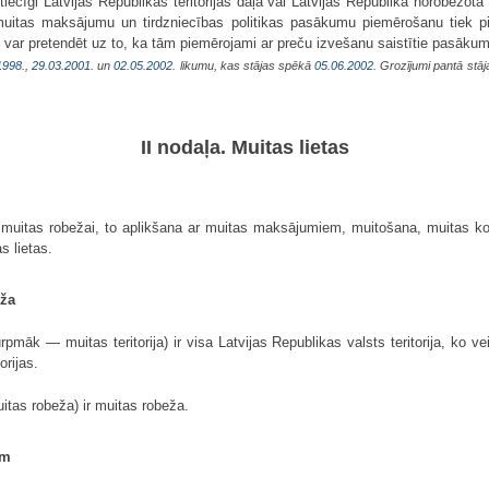
iecīgi Latvijas Republikas teritorijas daļa vai Latvijas Republikā norobežota
uitas maksājumu un tirdzniecības politikas pasākumu piemērošanu tiek pi
s var pretendēt uz to, ka tām piemērojami ar preču izvešanu saistītie pasākum
1998.
,
29.03.2001.
un
02.05.2002
. likumu, kas stājas spēkā
05.06.2002.
Grozījumi pantā stā
II nodaļa. Muitas lietas
 muitas robežai, to aplikšana ar muitas maksājumiem, muitošana, muitas kontr
s lietas.
eža
turpmāk — muitas teritorija) ir visa Latvijas Republikas valsts teritorija, ko v
orijas.
itas robeža) ir muitas robeža.
ām