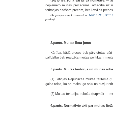
(26)
Brīvā zona vai brīvā noliktava
— att
nepiemēro muitas procedūras, attiecībā uz m
teritorijas esošām precēm, bet Latvijas prece
(Ar grozījumiem, kas izdarīti ar
14.05.1998.
,
22.10.
punktu)
2.pants. Muitas lietu joma
Kārtība, kādā preces tiek pārvietotas pāri
palīdzību tiek realizēta muitas politika, ir muita
3.pants. Muitas teritorija un muitas rob
(1) Latvijas Republikas muitas teritorija (
gaisa telpa, kā arī mākslīgo salu un būvju terit
(2) Muitas teritorijas robeža (turpmāk — mu
4.pants. Normatīvie akti par muitas liet