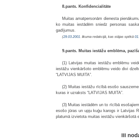
8.pants. Konfidencialitāte
Muitas amatpersonām dienesta pienākumu pil
ko muitas iestādēm sniedz personas saskaņ
gadījumus.
(
29.03.2001
. likuma redakcijā, kas stājas spēkā
01
9.pants. Muitas iestāžu emblēma, pazī
(1) Latvijas muitas iestāžu emblēmu veido 
iestāžu vienkāršoto emblēmu veido divi dzelt
“LATVIJAS MUITA”.
(2) Muitas iestāžu rīcībā esošo sauszeme
kuras ir uzraksts “LATVIJAS MUITA”.
(3) Muitas iestādēm un to rīcībā esošajiem
esošo jūras un upju kuģu karogs ir Latvijas 
platumā izvietota muitas iestāžu vienkāršotā
III no