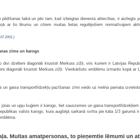
dīšanas laikā un pēc tam, kad izbeigtas dienesta attiecības, ir aizliegts pub
ā ar šo likumu un citiem muitas lietas regulējošiem normatīvajiem akt
.07.2001.
)
šanas zīme un karogs
divi dzelteni diagonāli krustoti Merkura zižļi, virs kuriem ir Latvijas Repu
eni diagonāli krustoti Merkura zižļi. Vienkāršoto emblēmu izmanto kopā ar L
s un gaisa transportlīdzekļu pazīšanas zīmi veido uz melna pamata izvietot
 jūras un upju kuģiem ir karogs, bet sauszemes un gaisa transportlīdzekļiem 
Republikas valsts karogs, kura augšējā sarkanā svītra pie kāta 1/3 garumā ir
 emblēma.
daļa. Muitas amatpersonas, to pieņemtie lēmumi un at