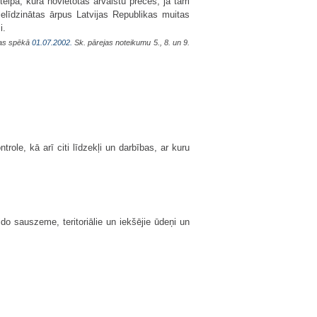
 telpa, kurā novietotās ārvalstu preces, ja tām
elīdzinātas ārpus Latvijas Republikas muitas
i.
jas spēkā
01.07.2002.
Sk. pārejas noteikumu 5., 8. un 9.
ole, kā arī citi līdzekļi un darbības, ar kuru
eido sauszeme, teritoriālie un iekšējie ūdeņi un