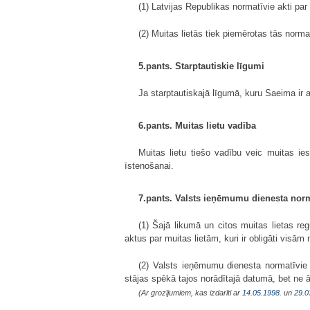
(1) Latvijas Republikas normatīvie akti par m
(2) Muitas lietās tiek piemērotas tās norm
5.pants. Starptautiskie līgumi
Ja starptautiskajā līgumā, kuru Saeima ir a
6.pants. Muitas lietu vadība
Muitas lietu tiešo vadību veic muitas i
īstenošanai.
7.pants. Valsts ieņēmumu dienesta norm
(1) Šajā likumā un citos muitas lietas r
aktus par muitas lietām, kuri ir obligāti vis
(2) Valsts ieņēmumu dienesta normatīvie 
stājas spēkā tajos norādītajā datumā, bet ne 
(Ar grozījumiem, kas izdarīti ar
14.05.1998.
un
29.0