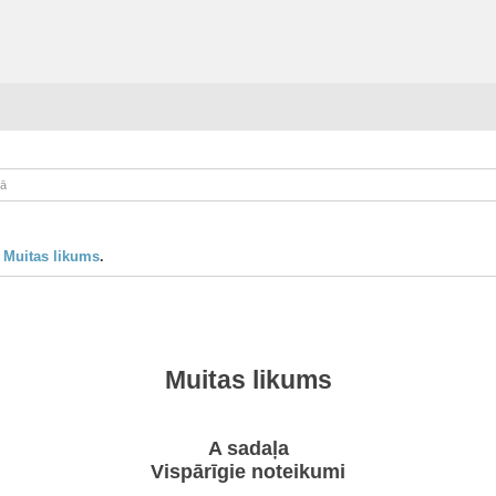
kā
:
Muitas likums
.
Muitas likums
A sadaļa
Vispārīgie noteikumi