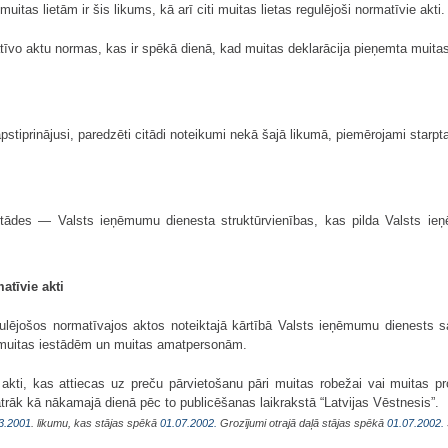
uitas lietām ir šis likums, kā arī citi muitas lietas regulējoši normatīvie akti.
atīvo aktu normas, kas ir spēkā dienā, kad muitas deklarācija pieņemta muitas
pstiprinājusi, paredzēti citādi noteikumi nekā šajā likumā, piemērojami starp
estādes — Valsts ieņēmumu dienesta struktūrvienības, kas pilda Valsts i
atīvie akti
egulējošos normatīvajos aktos noteiktajā kārtībā Valsts ieņēmumu dienests
ām muitas iestādēm un muitas amatpersonām.
akti, kas attiecas uz preču pārvietošanu pāri muitas robežai vai muitas p
ātrāk kā nākamajā dienā pēc to publicēšanas laikrakstā “Latvijas Vēstnesis”.
3.2001
. likumu, kas stājas spēkā
01.07.2002.
Grozījumi otrajā daļā stājas spēkā
01.07.2002.