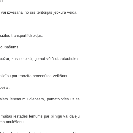
nu.
ai izvešanai no šīs teritorijas jebkurā veidā.
ciālos transportlīdzekļus.
 to īpašums.
bežai, kas noteikti, ņemot vērā starptautiskos
bildību par tranzīta procedūras veikšanu.
bežai.
lsts ieņēmumu dienests, pamatojoties uz tā
uitas iestādes lēmums par pilnīgu vai daļēju
ma anulēšanu.