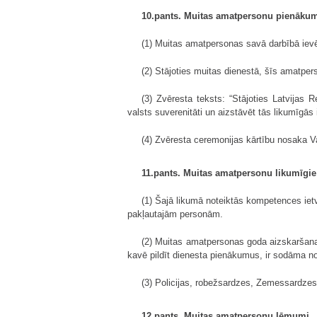
10.pants. Muitas amatpersonu pienāku
(1) Muitas amatpersonas savā darbībā ievē
(2) Stājoties muitas dienestā, šīs amatper
(3) Zvēresta teksts: “Stājoties Latvijas 
valsts suverenitāti un aizstāvēt tās likumīgās
(4) Zvēresta ceremonijas kārtību nosaka V
11.pants. Muitas amatpersonu likumīgie
(1) Šajā likumā noteiktās kompetences ietv
pakļautajām personām.
(2) Muitas amatpersonas goda aizskaršana, 
kavē pildīt dienesta pienākumus, ir sodāma no
(3) Policijas, robežsardzes, Zemessardze
12.pants. Muitas amatpersonu lēmumi