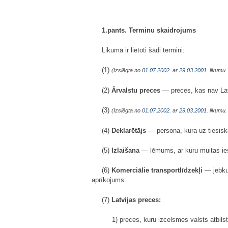
1.pants. Terminu skaidrojums
Likumā ir lietoti šādi termini:
(1)
(Izslēgta no
01.07.2002.
ar
29.03.2001
. likumu
(2)
Ārvalstu preces
— preces, kas nav Lat
(3)
(Izslēgta no
01.07.2002.
ar
29.03.2001
. likumu
(4)
Deklarētājs
— persona, kura uz tiesisk
(5)
Izlaišana
— lēmums, ar kuru muitas iest
(6)
Komerciālie transportlīdzekļi
— jebkur
aprīkojums.
(7)
Latvijas preces:
1) preces, kuru izcelsmes valsts atbils