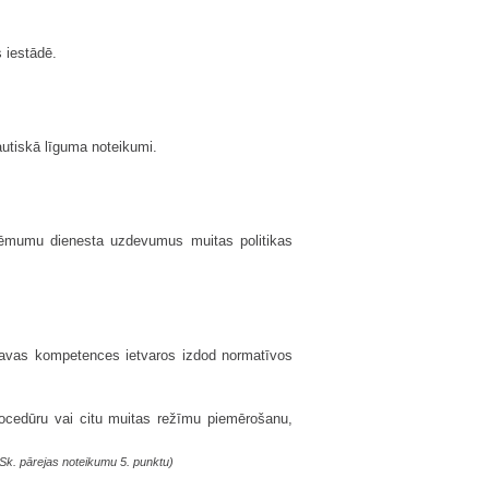
 iestādē.
tautiskā līguma noteikumi.
eņēmumu dienesta uzdevumus muitas politikas
 savas kompetences ietvaros izdod normatīvos
rocedūru vai citu muitas režīmu piemērošanu,
Sk. pārejas noteikumu 5. punktu)