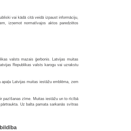
liski vai kādā citā veidā izpaust informāciju,
iem, izņemot normatīvajos aktos paredzētos
blikas valsts mazais ģerbonis. Latvijas muitas
atvijas Republikas valsts karogu vai uzrakstu
a apaļa Latvijas muitas iestāžu emblēma, zem
ir pazīšanas zīme. Muitas iestāžu un to rīcībā
 pārtraukta. Uz balta pamata sarkanās svītras
bildība