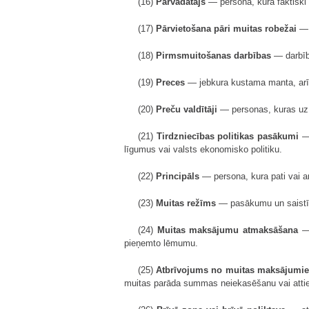
(16)
Pārvadātājs
— persona, kura faktiski p
(17)
Pārvietošana pāri muitas robežai
— d
(18)
Pirmsmuitošanas darbības
— darbīb
(19)
Preces
— jebkura kustama manta, arī va
(20)
Preču valdītāji
— personas, kuras uz t
(21)
Tirdzniecības politikas pasākumi
— 
līgumus vai valsts ekonomisko politiku.
(22)
Principāls
— persona, kura pati vai ar
(23)
Muitas režīms
— pasākumu un saistīb
(24)
Muitas maksājumu atmaksāšana
— 
pieņemto lēmumu.
(25)
Atbrīvojums no muitas maksājumi
muitas parāda summas neiekasēšanu vai att