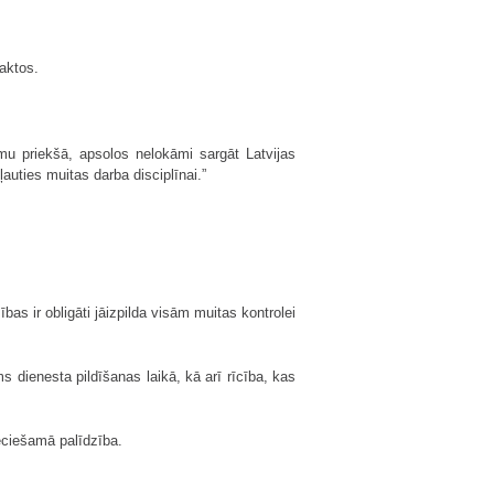
aktos.
umu priekšā, apsolos nelokāmi sargāt Latvijas
auties muitas darba disciplīnai.”
as ir obligāti jāizpilda visām muitas kontrolei
 dienesta pildīšanas laikā, kā arī rīcība, kas
eciešamā palīdzība.