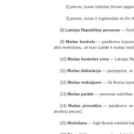
2) preces, kuras izlaistas brīvam apgro
3) preces, kuras ir izgatavotas no šīs 
(8)
Latvijas Republikas personas
— fizisk
(9)
Muitas kontrole
— pasākumu kopums, ku
aktu ievērošanu, un kuru izpilde ir muitas ie
(10)
Muitas kontroles zona
— Latvijas Rep
(11)
Muitas deklarācija
— paziņojums, ar 
(12)
Muitas maksājumi
— šā likuma izprat
(13)
Muitas parāds
— personas saistības
(14)
Muitas procedūra
— pasākumu un sai
ārvalstu preces).
(15)
Muitošana
— šajā likumā noteiktā kār