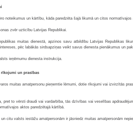
mi
ro noteikumus un kārtību, kāda paredzēta šajā likumā un citos normatīvajos 
sonas zvēr uzticību Latvijas Republikai.
Republikas muitas dienestā, apzinos savu atbildību Latvijas Republikas lik
 intereses, pēc labākās sirdsapziņas veikt savus dienesta pienākumus un pakļ
alsts ieņēmumu dienesta instrukcija.
 rīkojumi un prasības
aros muitas amatpersonu pieņemtie lēmumi, dotie rīkojumi vai izvirzītās prasīb
pret to vērsti draudi vai vardarbība, tās dzīvības vai veselības apdraudējums
rmatīvajos aktos paredzētajā kārtībā.
s un citu valsts iestāžu amatpersonām ir jāsniedz muitas amatpersonām nepi