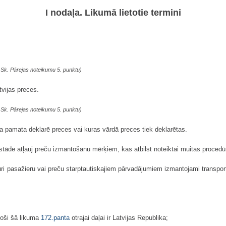
I nodaļa. Likumā lietotie termini
. Sk. Pārejas noteikumu 5. punktu)
vijas preces.
. Sk. Pārejas noteikumu 5. punktu)
a pamata deklarē preces vai kuras vārdā preces tiek deklarētas.
āde atļauj preču izmantošanu mērķiem, kas atbilst noteiktai muitas procedūr
i pasažieru vai preču starptautiskajiem pārvadājumiem izmantojami transportlī
toši šā likuma
172.panta
otrajai daļai ir Latvijas Republika;