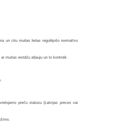
a un citu muitas lietas regulējošo normatīvo
ar muitas iestāžu atļauju un to kontrolē.
s.
etojamo preču statusu (Latvijas preces vai
ežīms.