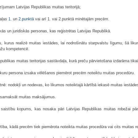
zījumam Latvijas Republikas muitas teritorijā;
daļas
1.
un
2.punktā
vai arī 1. vai 2.punktā minētajām precēm.
ās un juridiskās personas, kas reģistrētas Latvijas Republikā.
rus realizē muitas iestādes, lai nodrošinātu starpvalstu līgumu, šā likum
stāžu kompetencē.
ublikas muitas teritorijas sastāvdaļa, kurā preču pārvietošana izdarāma tikai 
kuru persona izsaka vēlēšanos piemērot precēm noteiktu muitas procedūru.
nē: nodokļi un nodevas, ko likumos noteiktajā kārtībā iekasē muitas iestāde
 samaksāt muitas maksājumus.
stību kopums, kas nosaka pāri Latvijas Republikas muitas robežai pārvi
tība, kādā precēm tiek piemērota noteikta muitas procedūra vai cits muitas r