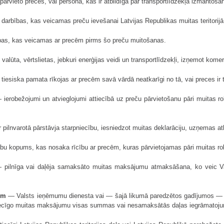
ārvieto preces, vai persona, kas ir atbildīga par transportlīdzekļa izmantoša
arbības, kas veicamas preču ievešanai Latvijas Republikas muitas teritorijā v
as, kas veicamas ar precēm pirms šo preču muitošanas.
lūta, vērtslietas, jebkuri enerģijas veidi un transportlīdzekļi, izņemot komer
iesiska pamata rīkojas ar precēm savā vārdā neatkarīgi no tā, vai preces ir
ierobežojumi un atvieglojumi attiecībā uz preču pārvietošanu pāri muitas ro
 pilnvarotā pārstāvja starpniecību, iesniedzot muitas deklarāciju, uzņemas at
u kopums, kas nosaka rīcību ar precēm, kuras pārvietojamas pāri muitas ro
pilnīga vai daļēja samaksāto muitas maksājumu atmaksāšana, ko veic Va
em
— Valsts ieņēmumu dienesta vai — šajā likumā paredzētos gadījumos — m
iecīgo muitas maksājumu visas summas vai nesamaksātās daļas iegrāmatoju