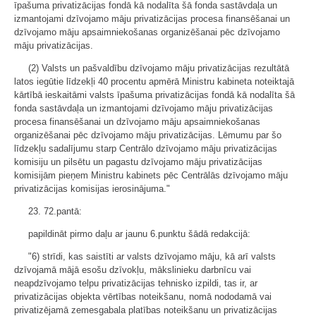
īpašuma privatizācijas fondā kā nodalīta šā fonda sastāvdaļa un
izmantojami dzīvojamo māju privatizācijas procesa finansēšanai un
dzīvojamo māju apsaimniekošanas organizēšanai pēc dzīvojamo
māju privatizācijas.
(2) Valsts un pašvaldību dzīvojamo māju privatizācijas rezultātā
latos iegūtie līdzekļi 40 procentu apmērā Ministru kabineta noteiktajā
kārtībā ieskaitāmi valsts īpašuma privatizācijas fondā kā nodalīta šā
fonda sastāvdaļa un izmantojami dzīvojamo māju privatizācijas
procesa finansēšanai un dzīvojamo māju apsaimniekošanas
organizēšanai pēc dzīvojamo māju privatizācijas. Lēmumu par šo
līdzekļu sadalījumu starp Centrālo dzīvojamo māju privatizācijas
komisiju un pilsētu un pagastu dzīvojamo māju privatizācijas
komisijām pieņem Ministru kabinets pēc Centrālās dzīvojamo māju
privatizācijas komisijas ierosinājuma."
23. 72.pantā:
papildināt pirmo daļu ar jaunu 6.punktu šādā redakcijā:
"6) strīdi, kas saistīti ar valsts dzīvojamo māju, kā arī valsts
dzīvojamā mājā esošu dzīvokļu, mākslinieku darbnīcu vai
neapdzīvojamo telpu privatizācijas tehnisko izpildi, tas ir, ar
privatizācijas objekta vērtības noteikšanu, nomā nododamā vai
privatizējamā zemesgabala platības noteikšanu un privatizācijas