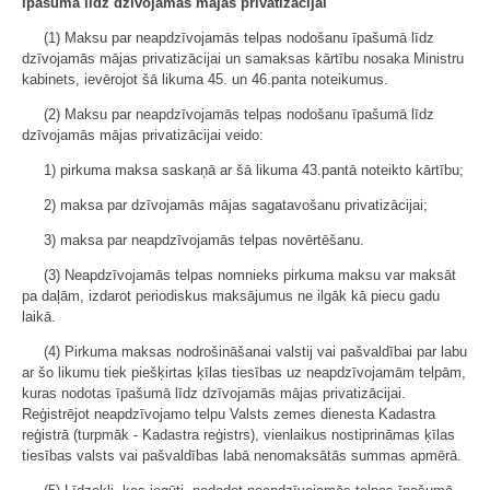
īpašumā līdz dzīvojamās mājas privatizācijai
(1) Maksu par neapdzīvojamās telpas nodošanu īpašumā līdz
dzīvojamās mājas privatizācijai un samaksas kārtību nosaka Ministru
kabinets, ievērojot šā likuma 45. un 46.panta noteikumus.
(2) Maksu par neapdzīvojamās telpas nodošanu īpašumā līdz
dzīvojamās mājas privatizācijai veido:
1) pirkuma maksa saskaņā ar šā likuma 43.pantā noteikto kārtību;
2) maksa par dzīvojamās mājas sagatavošanu privatizācijai;
3) maksa par neapdzīvojamās telpas novērtēšanu.
(3) Neapdzīvojamās telpas nomnieks pirkuma maksu var maksāt
pa daļām, izdarot periodiskus maksājumus ne ilgāk kā piecu gadu
laikā.
(4) Pirkuma maksas nodrošināšanai valstij vai pašvaldībai par labu
ar šo likumu tiek piešķirtas ķīlas tiesības uz neapdzīvojamām telpām,
kuras nodotas īpašumā līdz dzīvojamās mājas privatizācijai.
Reģistrējot neapdzīvojamo telpu Valsts zemes dienesta Kadastra
reģistrā (turpmāk - Kadastra reģistrs), vienlaikus nostiprināmas ķīlas
tiesības valsts vai pašvaldības labā nenomaksātās summas apmērā.