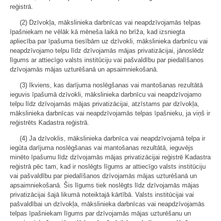
reģistrā.
(2) Dzīvokļa, mākslinieka darbnīcas vai neapdzīvojamās telpas
īpašniekam ne vēlāk kā mēneša laikā no brīža, kad izsniegta
apliecība par īpašuma tiesībām uz dzīvokli, mākslinieka darbnīcu vai
neapdzīvojamo telpu līdz dzīvojamās mājas privatizācijai, jānoslēdz
līgums ar attiecīgo valsts institūciju vai pašvaldību par piedalīšanos
dzīvojamās mājas uzturēšanā un apsaimniekošanā.
(3) Ikviens, kas darījuma noslēgšanas vai mantošanas rezultātā
ieguvis īpašumā dzīvokli, mākslinieka darbnīcu vai neapdzīvojamo
telpu līdz dzīvojamās mājas privatizācijai, atzīstams par dzīvokļa,
mākslinieka darbnīcas vai neapdzīvojamās telpas īpašnieku, ja viņš ir
reģistrēts Kadastra reģistrā.
(4) Ja dzīvoklis, mākslinieka darbnīca vai neapdzīvojamā telpa ir
iegūta darījuma noslēgšanas vai mantošanas rezultātā, ieguvējs
minēto īpašumu līdz dzīvojamās mājas privatizācijai reģistrē Kadastra
reģistrā pēc tam, kad ir noslēgts līgums ar attiecīgo valsts institūciju
vai pašvaldību par piedalīšanos dzīvojamās mājas uzturēšanā un
apsaimniekošanā. Šis līgums tiek noslēgts līdz dzīvojamās mājas
privatizācijai šajā likumā noteiktajā kārtībā. Valsts institūcijai vai
pašvaldībai un dzīvokļa, mākslinieka darbnīcas vai neapdzīvojamās
telpas īpašniekam līgums par dzīvojamās mājas uzturēšanu un