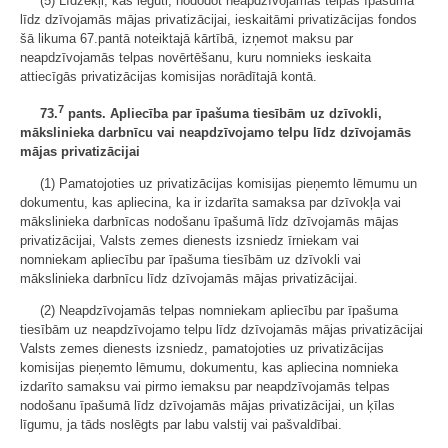
(5) Līdzekļi, kas iegūti, nododot neapdzīvojamās telpas īpašumā
līdz dzīvojamās mājas privatizācijai, ieskaitāmi privatizācijas fondos
šā likuma 67.pantā noteiktajā kārtībā, izņemot maksu par
neapdzīvojamās telpas novērtēšanu, kuru nomnieks ieskaita
attiecīgās privatizācijas komisijas norādītajā kontā.
7
73.
pants. Apliecība par īpašuma tiesībām uz dzīvokli,
mākslinieka darbnīcu vai neapdzīvojamo telpu līdz dzīvojamās
mājas privatizācijai
(1) Pamatojoties uz privatizācijas komisijas pieņemto lēmumu un
dokumentu, kas apliecina, ka ir izdarīta samaksa par dzīvokļa vai
mākslinieka darbnīcas nodošanu īpašumā līdz dzīvojamās mājas
privatizācijai, Valsts zemes dienests izsniedz īrniekam vai
nomniekam apliecību par īpašuma tiesībām uz dzīvokli vai
mākslinieka darbnīcu līdz dzīvojamās mājas privatizācijai.
(2) Neapdzīvojamās telpas nomniekam apliecību par īpašuma
tiesībām uz neapdzīvojamo telpu līdz dzīvojamās mājas privatizācijai
Valsts zemes dienests izsniedz, pamatojoties uz privatizācijas
komisijas pieņemto lēmumu, dokumentu, kas apliecina nomnieka
izdarīto samaksu vai pirmo iemaksu par neapdzīvojamās telpas
nodošanu īpašumā līdz dzīvojamās mājas privatizācijai, un ķīlas
līgumu, ja tāds noslēgts par labu valstij vai pašvaldībai.