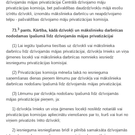
dzīvojamās mājas privatizācijai Centrālā dzīvojamo māju
privatizācijas komisija, bet pašvaldības daudzdzīvokļu mājā esošu
izīrētu dzīvokli, iznomātu mākslinieka darbnīcu un neapdzīvojamo
telpu - pašvaldības dzīvojamo māju privatizācijas komisija.
3
73.
pants. Kārtība, kādā dzīvokļi un mākslinieku darbnīcas
nododamas īpašumā līdz dzīvojamās mājas privatizācijai
(1) Lai iegūtu īpašuma tiesības uz dzīvokli vai mākslinieka
darbnīcu līdz dzīvojamās mājas privatizācijai, dzīvokļa īrnieks un viņa
ģimenes locekļi vai mākslinieka darbnīcas nomnieks iesniedz
iesniegumu privatizācijas komisijai.
(2) Privatizācijas komisija mēneša laikā no iesnieguma
saņemšanas dienas pieņem lēmumu par dzīvokļa vai mākslinieka
darbnīcas nodošanu īpašumā līdz dzīvojamās mājas privatizācijai.
(3) Lēmumu par dzīvokļa nodošanu īpašumā līdz dzīvojamās
mājas privatizācijai pieņem, ja:
1) dzīvokļa īrnieks un viņa ģimenes locekļi noslēdz notariāli vai
privatizācijas komisijas apliecinātu vienošanos par to, kurš vai kuri no
viņiem privatizēs īrēto dzīvokli;
2) iesnieguma iesniegšanas brīdī ir pilnībā samaksāta dzīvojamās