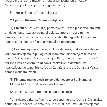
"pašvaldības dome (padome)" (attiecīgā locījumā) ar vārdiem
"privatizācijas komisija" (attiecīgā locījumā).
11. Izteikt 41.pantu šādā redakcijā:
"
41.pants. Pirkuma līguma slēgšana
(1) Privatizācijas komisija, pamatojoties uz tās pieņemto lēmumu
un dokumentu, kas apliecina pircēja izdarīto samaksu (pirmo
iemaksu) par privatizēto objektu, noslēdz attiecīgā objekta pirkuma
līgumu ar šā likuma 40.pantā minētajām personām.
(2) Pirkuma līgumu ar personu, kura dzīvokli, mākslinieka darbnīcu
vai neapdzīvojamo telpu ieguvusi īpašumā līdz dzīvojamās mājas
privatizācijai, privatizācijas komisija slēdz, pamatojoties uz apliecību
par īpašuma tiesībām uz dzīvokli, mākslinieka darbnīcu vai
neapdzīvojamo telpu līdz dzīvojamās mājas privatizācijai vai Valsts
zemes dienesta izziņu.
(3) Pirkuma līgumu slēdz rakstveidā, ievērojot šā likuma un
Civillikuma 1477. - 1484.panta noteikumus."
12. Izteikt 42.panta trešo daļu šādā redakcijā:
"(3) Slēdzot pirkuma līgumu ar personu, kura dzīvokli, mākslinieka
darbnīcu vai neapdzīvojamo telpu ieguvusi īpašumā līdz dzīvojamās