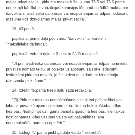
mājas privatizācijai, pirkuma maksa ir šā likuma 73.5 vai 73.6 pantā
noteiktajā kārtībā privatizācijas komisijas lēmumā norādītā maksa par
dzīvokļa, mākslinieka darbnīcas vai neapdzīvojamās telpas nodošanu
īpašumā līdz dzīvojamās mājas privatizācijai."
13. 43.pantā:
papildināt pirmo daļu pēc vārda "dzīvoklis" ar vārdiem
"mākslinieka darbnīca";
papildināt ceturto daļu ar 3.punktu šādā redakcijā:
"3) ja mākslinieka darbnīcas vai neapdzīvojamās telpas nomnieks
privatizē nomāto telpu, ar objekta uzlabošanu saistītie izdevumi
ieskaitāmi pirkuma maksā, ja šie izdevumi izdarīti ar iznomātāja
rakstveida piekrišanu."
14. Izteikt 46.panta trešo daļu šādā redakcijā:
"(3) Pirkuma maksas nodrošināšanai valstij vai pašvaldībai par
labu uz privatizētajiem objektiem ar šo likumu tiek piešķirtas ķīlas
tiesības. Nostiprinot uz līguma pamata īpašuma tiesības, vienlaikus
nostiprināmas ķīlas tiesības valsts vai pašvaldības labā
nenomaksātās summas apmērā."
15. Izslēgt 47.panta piektajā daļā vārdu "neizīrētu".