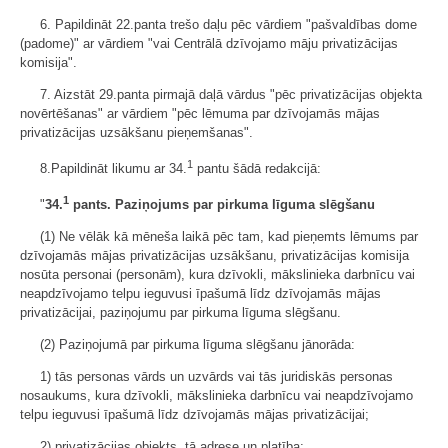
6. Papildināt 22.panta trešo daļu pēc vārdiem "pašvaldības dome
(padome)" ar vārdiem "vai Centrālā dzīvojamo māju privatizācijas
komisija".
7. Aizstāt 29.panta pirmajā daļā vārdus "pēc privatizācijas objekta
novērtēšanas" ar vārdiem "pēc lēmuma par dzīvojamās mājas
privatizācijas uzsākšanu pieņemšanas".
1
8.Papildināt likumu ar 34.
pantu šādā redakcijā:
1
"
34.
pants. Paziņojums par pirkuma līguma slēgšanu
(1) Ne vēlāk kā mēneša laikā pēc tam, kad pieņemts lēmums par
dzīvojamās mājas privatizācijas uzsākšanu, privatizācijas komisija
nosūta personai (personām), kura dzīvokli, mākslinieka darbnīcu vai
neapdzīvojamo telpu ieguvusi īpašumā līdz dzīvojamās mājas
privatizācijai, paziņojumu par pirkuma līguma slēgšanu.
(2) Paziņojumā par pirkuma līguma slēgšanu jānorāda:
1) tās personas vārds un uzvārds vai tās juridiskās personas
nosaukums, kura dzīvokli, mākslinieka darbnīcu vai neapdzīvojamo
telpu ieguvusi īpašumā līdz dzīvojamās mājas privatizācijai;
2) privatizācijas objekts, tā adrese un platība;