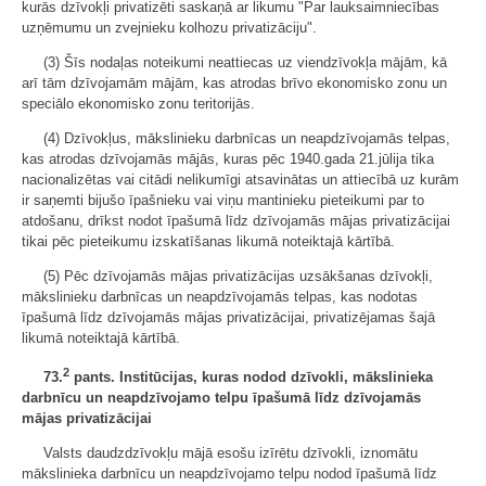
kurās dzīvokļi privatizēti saskaņā ar likumu "Par lauksaimniecības
uzņēmumu un zvejnieku kolhozu privatizāciju".
(3) Šīs nodaļas noteikumi neattiecas uz viendzīvokļa mājām, kā
arī tām dzīvojamām mājām, kas atrodas brīvo ekonomisko zonu un
speciālo ekonomisko zonu teritorijās.
(4) Dzīvokļus, mākslinieku darbnīcas un neapdzīvojamās telpas,
kas atrodas dzīvojamās mājās, kuras pēc 1940.gada 21.jūlija tika
nacionalizētas vai citādi nelikumīgi atsavinātas un attiecībā uz kurām
ir saņemti bijušo īpašnieku vai viņu mantinieku pieteikumi par to
atdošanu, drīkst nodot īpašumā līdz dzīvojamās mājas privatizācijai
tikai pēc pieteikumu izskatīšanas likumā noteiktajā kārtībā.
(5) Pēc dzīvojamās mājas privatizācijas uzsākšanas dzīvokļi,
mākslinieku darbnīcas un neapdzīvojamās telpas, kas nodotas
īpašumā līdz dzīvojamās mājas privatizācijai, privatizējamas šajā
likumā noteiktajā kārtībā.
2
73.
pants. Institūcijas, kuras nodod dzīvokli, mākslinieka
darbnīcu un neapdzīvojamo telpu īpašumā līdz dzīvojamās
mājas privatizācijai
Valsts daudzdzīvokļu mājā esošu izīrētu dzīvokli, iznomātu
mākslinieka darbnīcu un neapdzīvojamo telpu nodod īpašumā līdz