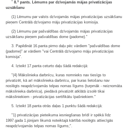
1
"
8.
pants. Lēmums par dzīvojamās mājas privatizācijas
uzsākšanu
(1) Lēmumu par valsts dzīvojamās mājas privatizācijas uzsākšanu
pieņem Centrālā dzīvojamo māju privatizācijas komisija.
(2) Lēmumu par pašvaldības dzīvojamās mājas privatizācijas
uzsākšanu pieņem pašvaldības dome (padome)."
3. Papildināt 16.panta pirmo daļu pēc vārdiem "pašvaldības dome
(padome)" ar vārdiem "vai Centrālā dzīvojamo māju privatizācijas
komisija".
4. Izteikt 17.panta ceturto daļu šādā redakcijā:
"(4) Mākslinieka darbnīcu, kuras nomnieks nav tiesīgs to
privatizēt, kā arī mākslinieka darbnīcu, par kuras lietošanu nav
noslēgts neapdzīvojamās telpas nomas līgums (turpmāk - neiznomāta
mākslinieka darbnīca), piedāvā privatizēt atklātā izsolē tikai
māksliniekiem - privatizācijas sertifikātu īpašniekiem."
5. Izteikt 18.panta otrās daļas 1.punktu šādā redakcijā:
"1) privatizācijas pieteikuma iesniegšanas brīdī ir spēkā līdz
1997.gada 1.jūnijam likumā noteiktajā kārtībā noslēgts attiecīgās
neapdzīvojamās telpas nomas līgums;".