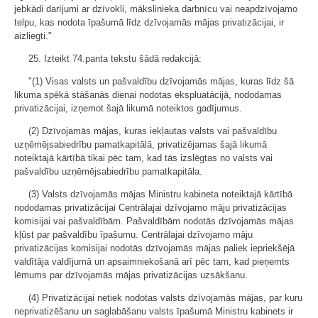
jebkādi darījumi ar dzīvokli, mākslinieka darbnīcu vai neapdzīvojamo
telpu, kas nodota īpašumā līdz dzīvojamās mājas privatizācijai, ir
aizliegti."
25. Izteikt 74.panta tekstu šādā redakcijā:
"(1) Visas valsts un pašvaldību dzīvojamās mājas, kuras līdz šā
likuma spēkā stāšanās dienai nodotas ekspluatācijā, nododamas
privatizācijai, izņemot šajā likumā noteiktos gadījumus.
(2) Dzīvojamās mājas, kuras iekļautas valsts vai pašvaldību
uzņēmējsabiedrību pamatkapitālā, privatizējamas šajā likumā
noteiktajā kārtībā tikai pēc tam, kad tās izslēgtas no valsts vai
pašvaldību uzņēmējsabiedrību pamatkapitāla.
(3) Valsts dzīvojamās mājas Ministru kabineta noteiktajā kārtībā
nododamas privatizācijai Centrālajai dzīvojamo māju privatizācijas
komisijai vai pašvaldībām. Pašvaldībām nodotās dzīvojamās mājas
kļūst par pašvaldību īpašumu. Centrālajai dzīvojamo māju
privatizācijas komisijai nodotās dzīvojamās mājas paliek iepriekšējā
valdītāja valdījumā un apsaimniekošanā arī pēc tam, kad pieņemts
lēmums par dzīvojamās mājas privatizācijas uzsākšanu.
(4) Privatizācijai netiek nodotas valsts dzīvojamās mājas, par kuru
neprivatizēšanu un saglabāšanu valsts īpašumā Ministru kabinets ir