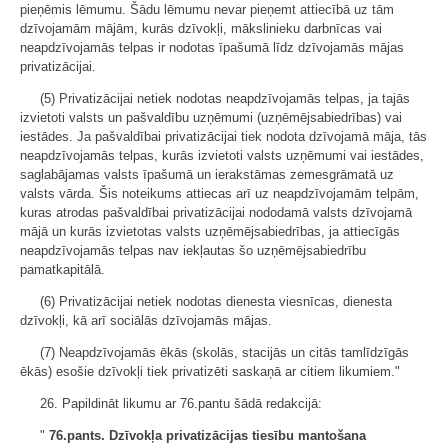
pieņēmis lēmumu. Šādu lēmumu nevar pieņemt attiecībā uz tām
dzīvojamām mājām, kurās dzīvokļi, mākslinieku darbnīcas vai
neapdzīvojamās telpas ir nodotas īpašumā līdz dzīvojamās mājas
privatizācijai.
(5) Privatizācijai netiek nodotas neapdzīvojamās telpas, ja tajās
izvietoti valsts un pašvaldību uzņēmumi (uzņēmējsabiedrības) vai
iestādes. Ja pašvaldībai privatizācijai tiek nodota dzīvojamā māja, tās
neapdzīvojamās telpas, kurās izvietoti valsts uzņēmumi vai iestādes,
saglabājamas valsts īpašumā un ierakstāmas zemesgrāmatā uz
valsts vārda. Šis noteikums attiecas arī uz neapdzīvojamām telpām,
kuras atrodas pašvaldībai privatizācijai nododamā valsts dzīvojamā
mājā un kurās izvietotas valsts uzņēmējsabiedrības, ja attiecīgās
neapdzīvojamās telpas nav iekļautas šo uzņēmējsabiedrību
pamatkapitālā.
(6) Privatizācijai netiek nodotas dienesta viesnīcas, dienesta
dzīvokļi, kā arī sociālās dzīvojamās mājas.
(7) Neapdzīvojamās ēkās (skolās, stacijās un citās tamlīdzīgās
ēkās) esošie dzīvokļi tiek privatizēti saskaņā ar citiem likumiem."
26. Papildināt likumu ar 76.pantu šādā redakcijā:
"
76.pants. Dzīvokļa privatizācijas tiesību mantošana