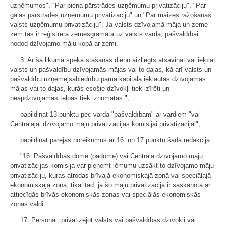
uzņēmumos", "Par piena pārstrādes uzņēmumu privatizāciju", "Par
gaļas pārstrādes uzņēmumu privatizāciju" un "Par maizes ražošanas
valsts uzņēmumu privatizāciju". Ja valsts dzīvojamā māja un zeme
zem tās ir reģistrēta zemesgrāmatā uz valsts vārda, pašvaldībai
nodod dzīvojamo māju kopā ar zemi.
3. Ar šā likuma spēkā stāšanās dienu aizliegts atsavināt vai ieķīlāt
valsts un pašvaldību dzīvojamās mājas vai to daļas, kā arī valsts un
pašvaldību uzņēmējsabiedrību pamatkapitālā iekļautās dzīvojamās
mājas vai to daļas, kurās esošie dzīvokļi tiek izīrēti un
neapdzīvojamās telpas tiek iznomātas.";
papildināt 13.punktu pēc vārda "pašvaldībām" ar vārdiem "vai
Centrālajai dzīvojamo māju privatizācijas komisijai privatizācijai";
papildināt pārejas noteikumus ar 16. un 17.punktu šādā redakcijā:
"16. Pašvaldības dome (padome) vai Centrālā dzīvojamo māju
privatizācijas komisija var pieņemt lēmumu uzsākt to dzīvojamo māju
privatizāciju, kuras atrodas brīvajā ekonomiskajā zonā vai speciālajā
ekonomiskajā zonā, tikai tad, ja šo māju privatizācija ir saskaņota ar
attiecīgās brīvās ekonomiskās zonas vai speciālās ekonomiskās
zonas valdi.
17. Personai, privatizējot valsts vai pašvaldības dzīvokli vai