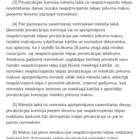
(3) Privatizācijas komisija mēneša laikā no neapdzīvojamās telpas
novērtēšanas dienas nosaka neapdzīvojamās telpas pirkuma maksu,
pieņemto lēmumu paziņojot nomniekam.
(4) Pēc paziņojuma saņemšanas nomniekam mēneša laikā
jāiesniedz privatizācijas komisijai vai nu apstiprinājums
neapdzīvojamās telpas privatizācijai par noteikto pirkuma maksu,
norādot maksājumu izdarīšanas kārtību un iesniedzot dokumentus,
kas apliecina, ka ir izpildīti šā likuma 18.panta otrajā daļā minētie
nosacījumi, vai neapdzīvojamās telpas privatizācijas atteikums.
Atteikuma gadījumā nomniekam saglabājas tiesības privatizēt savu
nomāto neapdzīvojamo telpu šajā likumā noteiktajā kārtībā. Ja
nomnieks neapdzīvojamās telpas privatizācijas un noteiktās pirkuma
maksas apstiprinājumu iesniedz vēlāk nekā mēneša laikā, attiecīgā
neapdzīvojamā telpa ir jānovērtē atkārtoti, izņemot gadījumus, kad
nomnieks noteiktajos termiņos un noteiktajā kārtībā ir apstrīdējis
privatizācijas komisijas noteikto pirkuma maksu.
(5) Mēneša laikā no nomnieka apstiprinājuma saņemšanas dienas
privatizācijas komisija pieņem lēmumu par neapdzīvojamās telpas
nodošanu īpašumā līdz dzīvojamās mājas privatizācijai un par to
paziņo nomniekam.
(6) Maksu vai pirmo iemaksu par neapdzīvojamās telpas nodošanu
īpašumā līdz dzīvojamās mājas privatizācijai nomnieks izdara