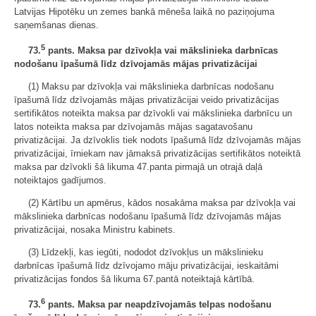
Latvijas Hipotēku un zemes bankā mēneša laikā no paziņojuma
saņemšanas dienas.
5
73.
pants. Maksa par dzīvokļa vai mākslinieka darbnīcas
nodošanu īpašumā līdz dzīvojamās mājas privatizācijai
(1) Maksu par dzīvokļa vai mākslinieka darbnīcas nodošanu
īpašumā līdz dzīvojamās mājas privatizācijai veido privatizācijas
sertifikātos noteikta maksa par dzīvokli vai mākslinieka darbnīcu un
latos noteikta maksa par dzīvojamās mājas sagatavošanu
privatizācijai. Ja dzīvoklis tiek nodots īpašumā līdz dzīvojamās mājas
privatizācijai, īrniekam nav jāmaksā privatizācijas sertifikātos noteiktā
maksa par dzīvokli šā likuma 47.panta pirmajā un otrajā daļā
noteiktajos gadījumos.
(2) Kārtību un apmērus, kādos nosakāma maksa par dzīvokļa vai
mākslinieka darbnīcas nodošanu īpašumā līdz dzīvojamās mājas
privatizācijai, nosaka Ministru kabinets.
(3) Līdzekļi, kas iegūti, nododot dzīvokļus un mākslinieku
darbnīcas īpašumā līdz dzīvojamo māju privatizācijai, ieskaitāmi
privatizācijas fondos šā likuma 67.pantā noteiktajā kārtībā.
6
73.
pants. Maksa par neapdzīvojamās telpas nodošanu