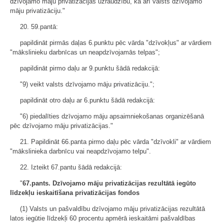
dzīvojamo māju privatizācijas uzraudzību, kā arī valsts dzīvojamo
māju privatizāciju."
20. 59.pantā:
papildināt pirmās daļas 6.punktu pēc vārda "dzīvokļus" ar vārdiem
"mākslinieku darbnīcas un neapdzīvojamās telpas";
papildināt pirmo daļu ar 9.punktu šādā redakcijā:
"9) veikt valsts dzīvojamo māju privatizāciju.";
papildināt otro daļu ar 6.punktu šādā redakcijā:
"6) piedalīties dzīvojamo māju apsaimniekošanas organizēšanā
pēc dzīvojamo māju privatizācijas."
21. Papildināt 66.panta pirmo daļu pēc vārda "dzīvokli" ar vārdiem
"mākslinieka darbnīcu vai neapdzīvojamo telpu".
22. Izteikt 67.pantu šādā redakcijā:
"
67.pants. Dzīvojamo māju privatizācijas rezultātā iegūto
līdzekļu ieskaitīšana privatizācijas fondos
(1) Valsts un pašvaldību dzīvojamo māju privatizācijas rezultātā
latos iegūtie līdzekļi 60 procentu apmērā ieskaitāmi pašvaldības