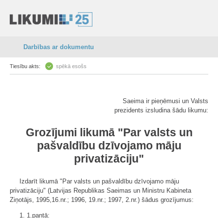
Darbības ar dokumentu
Tiesību akts:
spēkā esošs
Saeima ir pieņēmusi un Valsts
prezidents izsludina šādu likumu:
Grozījumi likumā "Par valsts un
pašvaldību dzīvojamo māju
privatizāciju"
Izdarīt likumā "Par valsts un pašvaldību dzīvojamo māju
privatizāciju" (Latvijas Republikas Saeimas un Ministru Kabineta
Ziņotājs, 1995,16.nr.; 1996, 19.nr.; 1997, 2.nr.) šādus grozījumus:
1. 1.pantā: