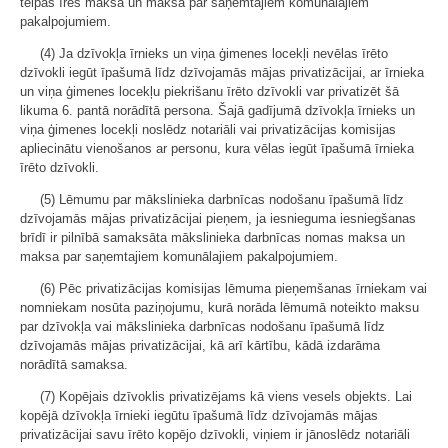
telpas īres maksa un maksa par saņemtajiem komunālajiem
pakalpojumiem.
(4) Ja dzīvokļa īrnieks un viņa ģimenes locekļi nevēlas īrēto
dzīvokli iegūt īpašumā līdz dzīvojamās mājas privatizācijai, ar īrnieka
un viņa ģimenes locekļu piekrišanu īrēto dzīvokli var privatizēt šā
likuma 6. pantā norādītā persona. Šajā gadījumā dzīvokļa īrnieks un
viņa ģimenes locekļi noslēdz notariāli vai privatizācijas komisijas
apliecinātu vienošanos ar personu, kura vēlas iegūt īpašumā īrnieka
īrēto dzīvokli.
(5) Lēmumu par mākslinieka darbnīcas nodošanu īpašumā līdz
dzīvojamās mājas privatizācijai pieņem, ja iesnieguma iesniegšanas
brīdī ir pilnībā samaksāta mākslinieka darbnīcas nomas maksa un
maksa par saņemtajiem komunālajiem pakalpojumiem.
(6) Pēc privatizācijas komisijas lēmuma pieņemšanas īrniekam vai
nomniekam nosūta paziņojumu, kurā norāda lēmumā noteikto maksu
par dzīvokļa vai mākslinieka darbnīcas nodošanu īpašumā līdz
dzīvojamās mājas privatizācijai, kā arī kārtību, kādā izdarāma
norādītā samaksa.
(7) Kopējais dzīvoklis privatizējams kā viens vesels objekts. Lai
kopējā dzīvokļa īrnieki iegūtu īpašumā līdz dzīvojamās mājas
privatizācijai savu īrēto kopējo dzīvokli, viņiem ir jānoslēdz notariāli