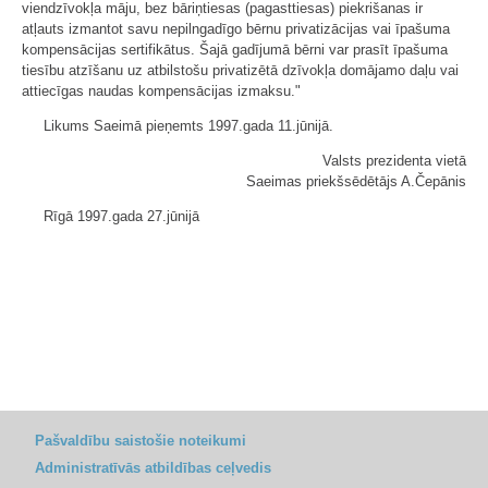
viendzīvokļa māju, bez bāriņtiesas (pagasttiesas) piekrišanas ir
atļauts izmantot savu nepilngadīgo bērnu privatizācijas vai īpašuma
kompensācijas sertifikātus. Šajā gadījumā bērni var prasīt īpašuma
tiesību atzīšanu uz atbilstošu privatizētā dzīvokļa domājamo daļu vai
attiecīgas naudas kompensācijas izmaksu."
Likums Saeimā pieņemts 1997.gada 11.jūnijā.
Valsts prezidenta vietā
Saeimas priekšsēdētājs A.Čepānis
Rīgā 1997.gada 27.jūnijā
Pašvaldību saistošie noteikumi
Administratīvās atbildības ceļvedis