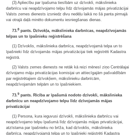
(3) Apliecību par īpašuma tiesībām uz dzīvokli, mākslinieka
darbnīcu vai neapdzīvojamo telpu līdz dzīvojamās mājas privatizācijai
Valsts zemes dienests izsniedz divu nedēļu laikā no šā panta pirmajā
vai otrajā daļā minēto dokumentu iesniegšanas dienas.
8
73.
pants. Dzīvokļa, mākslinieka darbnīcas, neapdzīvojamās
telpas un to īpašnieku reģistrēšana
(1) Dzīvoklis, mākslinieka darbnīca, neapdzīvojamā telpa un to
īpašnieki līdz dzīvojamās mājas privatizācijai tiek reģistrēti Kadastra
reģistrā.
(2) Valsts zemes dienests ne retāk kā reizi mēnesī ziņo Centrālajai
dzīvojamo māju privatizācijas komisijai un attiecīgajām pašvaldībām
par reģistrētajiem dzīvokļiem, mākslinieku darbnīcām,
neapdzīvojamām telpām un to īpašniekiem.
9
73.
pants. Rīcība ar īpašumā nodoto dzīvokli, mākslinieka
darbnīcu un neapdzīvojamo telpu līdz dzīvojamās mājas
privatizācijai
(1) Persona, kura ieguvusi dzīvokli, mākslinieka darbnīcu vai
neapdzīvojamo telpu īpašumā līdz dzīvojamās mājas privatizācijai,
atzīstama par īpašnieku no brīža, kad dzīvoklis, mākslinieka
darbnīca, neapdzīvojamā telpa un to īpašnieki reģistrēti Kadastra