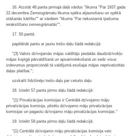
16. Aizstāt 48.panta pirmajā daļā vārdus "likuma "Par 1937.gada
22.decembra Zemesgrāmatu likuma spēka atjaunošanu un spēkā
stāšanās kārtību"" ar vārdiem "likuma "Par nekustamā īpašuma
ierakstīšanu zemesgrāmatās"".
17. 50.pantā:
papildināt pantu ar jaunu trešo daļu šādā redakcijā:
"(3) Valsts dzīvojamās mājas valdītājs piedalās daudzdzīvokļu
mājas kopīgā pārvaldīšanā un apsaimniekošanā un sedz visus
izdevumus proporcionāli tā valdījumā esošajai mājas neprivatizētās
daļas platībai.";
uzskatīt līdzšinējo trešo daļu par ceturto daļu.
18. Izteikt 57.panta pirmo daļu šādā redakcijā:
"(1) Privatizācijas komisijas ir Centrālā dzīvojamo māju
privatizācijas komisija, pilsētu dzīvojamo māju privatizācijas
komisijas un pagastu dzīvojamo māju privatizācijas komisijas."
19. Izteikt 58.panta pirmo daļu šādā redakcijā:
"(1) Centrālā dzīvojamo māju privatizācijas komisija veic