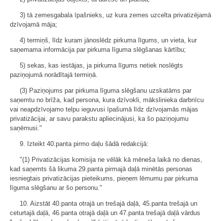
3) tā zemesgabala īpašnieks, uz kura zemes uzcelta privatizējamā
dzīvojamā māja;
4) termiņš, līdz kuram jānoslēdz pirkuma līgums, un vieta, kur
saņemama informācija par pirkuma līguma slēgšanas kārtību;
5) sekas, kas iestājas, ja pirkuma līgums netiek noslēgts
paziņojumā norādītajā termiņā.
(3) Paziņojums par pirkuma līguma slēgšanu uzskatāms par
saņemtu no brīža, kad persona, kura dzīvokli, mākslinieka darbnīcu
vai neapdzīvojamo telpu ieguvusi īpašumā līdz dzīvojamās mājas
privatizācijai, ar savu parakstu apliecinājusi, ka šo paziņojumu
saņēmusi."
9. Izteikt 40.panta pirmo daļu šādā redakcijā:
"(1) Privatizācijas komisija ne vēlāk kā mēneša laikā no dienas,
kad saņemts šā likuma 29.panta pirmajā daļā minētās personas
iesniegtais privatizācijas pieteikums, pieņem lēmumu par pirkuma
līguma slēgšanu ar šo personu."
10. Aizstāt 40.panta otrajā un trešajā daļā, 45.panta trešajā un
ceturtajā daļā, 46.panta otrajā daļā un 47.panta trešajā daļā vārdus