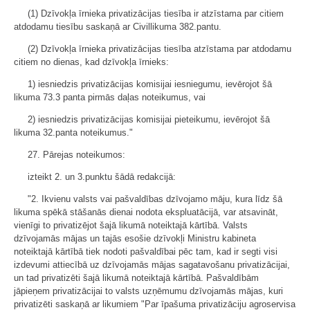
(1) Dzīvokļa īrnieka privatizācijas tiesība ir atzīstama par citiem
atdodamu tiesību saskaņā ar Civillikuma 382.pantu.
(2) Dzīvokļa īrnieka privatizācijas tiesība atzīstama par atdodamu
citiem no dienas, kad dzīvokļa īrnieks:
1) iesniedzis privatizācijas komisijai iesniegumu, ievērojot šā
likuma 73.3 panta pirmās daļas noteikumus, vai
2) iesniedzis privatizācijas komisijai pieteikumu, ievērojot šā
likuma 32.panta noteikumus."
27. Pārejas noteikumos:
izteikt 2. un 3.punktu šādā redakcijā:
"2. Ikvienu valsts vai pašvaldības dzīvojamo māju, kura līdz šā
likuma spēkā stāšanās dienai nodota ekspluatācijā, var atsavināt,
vienīgi to privatizējot šajā likumā noteiktajā kārtībā. Valsts
dzīvojamās mājas un tajās esošie dzīvokļi Ministru kabineta
noteiktajā kārtībā tiek nodoti pašvaldībai pēc tam, kad ir segti visi
izdevumi attiecībā uz dzīvojamās mājas sagatavošanu privatizācijai,
un tad privatizēti šajā likumā noteiktajā kārtībā. Pašvaldībām
jāpieņem privatizācijai to valsts uzņēmumu dzīvojamās mājas, kuri
privatizēti saskaņā ar likumiem "Par īpašuma privatizāciju agroservisa