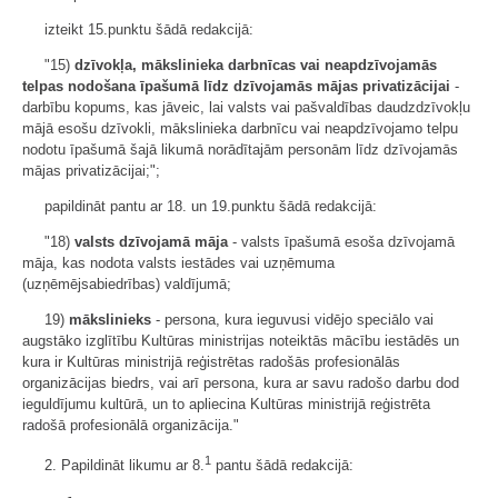
izteikt 15.punktu šādā redakcijā:
"15)
dzīvokļa, mākslinieka darbnīcas vai neapdzīvojamās
telpas nodošana īpašumā līdz dzīvojamās mājas privatizācijai
-
darbību kopums, kas jāveic, lai valsts vai pašvaldības daudzdzīvokļu
mājā esošu dzīvokli, mākslinieka darbnīcu vai neapdzīvojamo telpu
nodotu īpašumā šajā likumā norādītajām personām līdz dzīvojamās
mājas privatizācijai;";
papildināt pantu ar 18. un 19.punktu šādā redakcijā:
"18)
valsts dzīvojamā māja
- valsts īpašumā esoša dzīvojamā
māja, kas nodota valsts iestādes vai uzņēmuma
(uzņēmējsabiedrības) valdījumā;
19)
mākslinieks
- persona, kura ieguvusi vidējo speciālo vai
augstāko izglītību Kultūras ministrijas noteiktās mācību iestādēs un
kura ir Kultūras ministrijā reģistrētas radošās profesionālās
organizācijas biedrs, vai arī persona, kura ar savu radošo darbu dod
ieguldījumu kultūrā, un to apliecina Kultūras ministrijā reģistrēta
radošā profesionālā organizācija."
1
2. Papildināt likumu ar 8.
pantu šādā redakcijā: