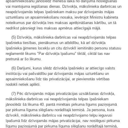
apsaimniekošanu jānoslēdz mēneša laikā no darījuma noslēgšanas
vai mantojuma iegūšanas dienas. Dzīvokļa, mākslinieka darbnīcas un
neapdzīvojamās telpas īpašniekam maksu par dzīvojamās mājas
uzturēšanu un apsaimniekošanu nosaka, ievērojot Ministru kabineta
noteikumus par dzīvokļa īres maksas aprēķināšanas kārtību, un tā
nedrīkst pārsniegt īres maksas apmērus attiecīgajā mājā.
(5) Dzīvokļa, mākslinieka darbnīcas vai neapdzīvojamās telpas
īpašnieka tiesības, pienākumus un atbildību, kā arī dzīvokļa
īpašnieka ģimenes locekļu un citu dzīvoklī iemitināto personu statusu
reglamentē likums "Par dzīvokļa īpašumu" tiktāl, ciktāl tas nav
pretrunā ar šo likumu.
(6) Darījumi, kurus slēdz dzīvokļa īpašnieks ar attiecīgo valsts
institūciju vai pašvaldību par dzīvojamās mājas uzturēšanu un
apsaimniekošanu līdz tās privatizācijai, ar pievienotās vērtības
nodokli netiek aplikti.
(7) Pēc dzīvojamās mājas privatizācijas uzsākšanas dzīvokļa,
mākslinieka darbnīcas vai neapdzīvojamās telpas īpašniekam
jānoslēdz šā likuma 40. pantā minētais pirkuma līgums paziņojumā
par pirkuma līguma slēgšanu norādītajā termiņā. Ja persona, kura
dzīvokli, mākslinieka darbnīcu vai neapdzīvojamo telpu ieguvusi
īpašumā līdz dzīvojamās mājas privatizācijai, nav noslēgusi pirkuma
līgumu paziņojumā par pirkuma līguma slēgšanu norādītajā termiņā,