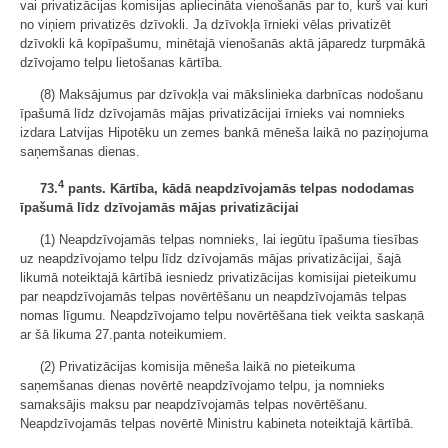
vai privatizācijas komisijas apliecināta vienošanās par to, kurš vai kuri
no viņiem privatizēs dzīvokli. Ja dzīvokļa īrnieki vēlas privatizēt
dzīvokli kā kopīpašumu, minētajā vienošanās aktā jāparedz turpmākā
dzīvojamo telpu lietošanas kārtība.
(8) Maksājumus par dzīvokļa vai mākslinieka darbnīcas nodošanu
īpašumā līdz dzīvojamās mājas privatizācijai īrnieks vai nomnieks
izdara Latvijas Hipotēku un zemes bankā mēneša laikā no paziņojuma
saņemšanas dienas.
4
73.
pants. Kārtība, kādā neapdzīvojamās telpas nododamas
īpašumā līdz dzīvojamās mājas privatizācijai
(1) Neapdzīvojamās telpas nomnieks, lai iegūtu īpašuma tiesības
uz neapdzīvojamo telpu līdz dzīvojamās mājas privatizācijai, šajā
likumā noteiktajā kārtībā iesniedz privatizācijas komisijai pieteikumu
par neapdzīvojamās telpas novērtēšanu un neapdzīvojamās telpas
nomas līgumu. Neapdzīvojamo telpu novērtēšana tiek veikta saskaņā
ar šā likuma 27.panta noteikumiem.
(2) Privatizācijas komisija mēneša laikā no pieteikuma
saņemšanas dienas novērtē neapdzīvojamo telpu, ja nomnieks
samaksājis maksu par neapdzīvojamās telpas novērtēšanu.
Neapdzīvojamās telpas novērtē Ministru kabineta noteiktajā kārtībā.