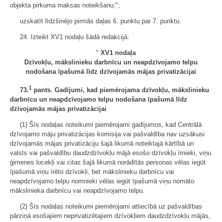
objekta pirkuma maksas noteikšanu;";
uzskatīt līdzšinējo pirmās daļas 6. punktu par 7. punktu.
24. Izteikt XV1 nodaļu šādā redakcijā:
"
XV1 nodaļa
Dzīvokļu, mākslinieku darbnīcu un neapdzīvojamo telpu
nodošana īpašumā līdz dzīvojamās mājas privatizācijai
1
73.
pants. Gadījumi, kad piemērojama dzīvokļu, mākslinieku
darbnīcu un neapdzīvojamo telpu nodošana īpašumā līdz
dzīvojamās mājas privatizācijai
(1) Šīs nodaļas noteikumi piemērojami gadījumos, kad Centrālā
dzīvojamo māju privatizācijas komisija vai pašvaldība nav uzsākusi
dzīvojamās mājas privatizāciju šajā likumā noteiktajā kārtībā un
valsts vai pašvaldību daudzdzīvokļu mājā esošo dzīvokļu īrnieki, viņu
ģimenes locekļi vai citas šajā likumā norādītās personas vēlas iegūt
īpašumā viņu īrēto dzīvokli, bet mākslinieku darbnīcu vai
neapdzīvojamo telpu nomnieki vēlas iegūt īpašumā viņu nomāto
mākslinieka darbnīcu vai neapdzīvojamo telpu.
(2) Šīs nodaļas noteikumi piemērojami attiecībā uz pašvaldības
pārziņā esošajiem neprivatizētajiem dzīvokļiem daudzdzīvokļu mājās,