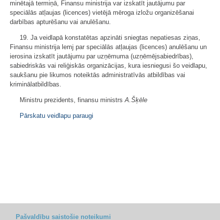
minētajā termiņā, Finansu ministrija var izskatīt jautājumu par
speciālās atļaujas (licences) vietējā mēroga izložu organizēšanai
darbības apturēšanu vai anulēšanu.
19. Ja veidlapā konstatētas apzināti sniegtas nepatiesas ziņas,
Finansu ministrija lemj par speciālās atļaujas (licences) anulēšanu un
ierosina izskatīt jautājumu par uzņēmuma (uzņēmējsabiedrības),
sabiedriskās vai reliģiskās organizācijas, kura iesniegusi šo veidlapu,
saukšanu pie likumos noteiktās administratīvās atbildības vai
kriminālatbildības.
Ministru prezidents, finansu ministrs
A.Šķēle
Pārskatu veidlapu paraugi
Pašvaldību saistošie noteikumi