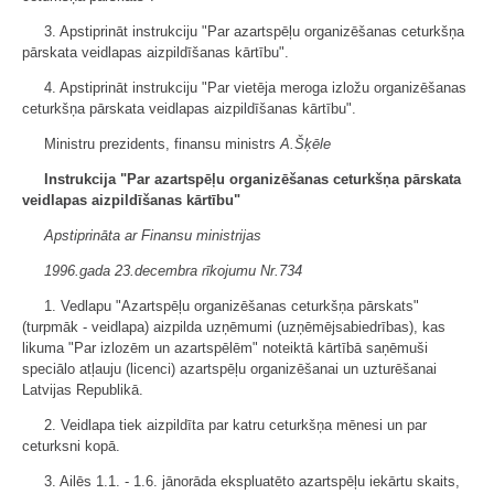
3. Apstiprināt instrukciju "Par azartspēļu organizēšanas ceturkšņa
pārskata veidlapas aizpildīšanas kārtību".
4. Apstiprināt instrukciju "Par vietēja meroga izložu organizēšanas
ceturkšņa pārskata veidlapas aizpildīšanas kārtību".
Ministru prezidents, finansu ministrs
A.Šķēle
Instrukcija "Par azartspēļu organizēšanas ceturkšņa pārskata
veidlapas aizpildīšanas kārtību"
Apstiprināta ar Finansu ministrijas
1996.gada 23.decembra rīkojumu Nr.734
1. Vedlapu "Azartspēļu organizēšanas ceturkšņa pārskats"
(turpmāk - veidlapa) aizpilda uzņēmumi (uzņēmējsabiedrības), kas
likuma "Par izlozēm un azartspēlēm" noteiktā kārtībā saņēmuši
speciālo atļauju (licenci) azartspēļu organizēšanai un uzturēšanai
Latvijas Republikā.
2. Veidlapa tiek aizpildīta par katru ceturkšņa mēnesi un par
ceturksni kopā.
3. Ailēs 1.1. - 1.6. jānorāda ekspluatēto azartspēļu iekārtu skaits,