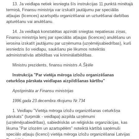
13. Ja veidlapa netiek iesniegta šīs instrukcijas 11.punktā minētajā
termiņā, Finansu ministrija var izskatīt jautājumu par speciālās
atļaujas (licences) azartspēļu organizēšanai un uzturēšanai darbības
apturēšanu vai anulēšanu.
14. Ja veidlapā konstatētas apzināti sniegtas nepatiesas ziņas,
Finansu ministrija lemj par speciālās atļaujas (licences) anulēšanu un
ierosina izskatīt jautājumu par uzņēmuma (uzņēmējsabiedrības), kurš
iesniedzis šo veidlapu, saukšanu pie likumos noteiktās
administratīvās atbildības vai kriminālatbildības.
Ministru prezidents, finansu ministrs
A.Šķēle
Instrukcija "Par vietēja mēroga izložu organizēšanas
ceturkšņa pārskata veidlapas aizpildīšanas kārtību"
Apstiprināta ar Finansu ministrijas
1996.gada 23.decembra rīkojumu Nr.734
1. Veidlapu "Vietēja mēroga izložu organizēšanas ceturkšņa
pārskats" (turpmāk - veidlapa) aizpilda uzņēmumi
(uzņēmējsabiedrības), sabiedriskās un reliģiskās organziācijas, kas
likuma "Par izlozēm un azartspēlēm" noteiktā kārtībā saņēmuši
speciālo atļauju (licenci) vietēja mēroga izložu organizēšanai Latvijas