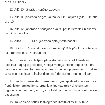
ailēs 9.1. un 9.2.
12. Ailē 10. jānorāda kopējie izdevumi.
13. Ailē 11. jānorāda peļņas vai zaudējumu apjoms (aile 9. mīnus
aile 10.).
14. Ailē 12. jānorāda strādājošo skaits, par kuriem tiek maksāts
sociālais nodoklis.
15. Ailēs 13.1. - 13.4. jānorāda aprēķinātie nodokļi.
16. Veidlapa jāiesniedz Finansu ministrijā līdz pārskata ceturkšņa
nākamā mēneša 15. datumam.
Ja izlozes organizētājam pārskata ceturkšņa laikā beidzas
speciālās atļaujas (licences) vietējā mēroga izlozes organizēšanai
derīguma termiņš, tad veidlapa Finansu ministrijā jāiesniedz 15 dienu
laikā pēc speciālās atļaujas (licences) derīguma termiņā beigām.
17. Veidlapu paraksta uzņēmuma (uzņēmējsabiedrības) vadītājs
(īpašnieks), sabiedriskās organizācijas vadītājs vai reliģiskās
organizācijas vadītājs, un viņš ir atbildīgas par veidlapā norādīto ziņu
patiesumu.
18. Ja veidlapa netiek iesniegta šīs instrukcijas 16.punktā