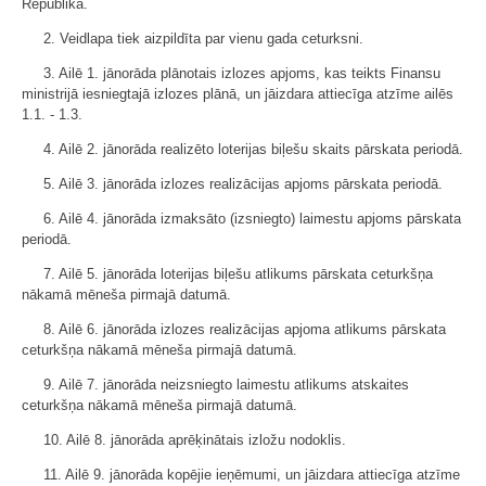
Republikā.
2. Veidlapa tiek aizpildīta par vienu gada ceturksni.
3. Ailē 1. jānorāda plānotais izlozes apjoms, kas teikts Finansu
ministrijā iesniegtajā izlozes plānā, un jāizdara attiecīga atzīme ailēs
1.1. - 1.3.
4. Ailē 2. jānorāda realizēto loterijas biļešu skaits pārskata periodā.
5. Ailē 3. jānorāda izlozes realizācijas apjoms pārskata periodā.
6. Ailē 4. jānorāda izmaksāto (izsniegto) laimestu apjoms pārskata
periodā.
7. Ailē 5. jānorāda loterijas biļešu atlikums pārskata ceturkšņa
nākamā mēneša pirmajā datumā.
8. Ailē 6. jānorāda izlozes realizācijas apjoma atlikums pārskata
ceturkšņa nākamā mēneša pirmajā datumā.
9. Ailē 7. jānorāda neizsniegto laimestu atlikums atskaites
ceturkšņa nākamā mēneša pirmajā datumā.
10. Ailē 8. jānorāda aprēķinātais izložu nodoklis.
11. Ailē 9. jānorāda kopējie ieņēmumi, un jāizdara attiecīga atzīme