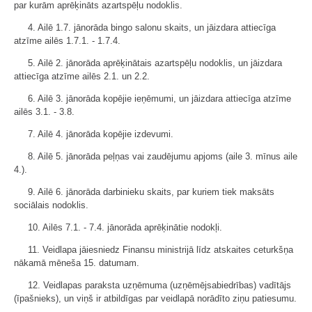
par kurām aprēķināts azartspēļu nodoklis.
4. Ailē 1.7. jānorāda bingo salonu skaits, un jāizdara attiecīga
atzīme ailēs 1.7.1. - 1.7.4.
5. Ailē 2. jānorāda aprēķinātais azartspēļu nodoklis, un jāizdara
attiecīga atzīme ailēs 2.1. un 2.2.
6. Ailē 3. jānorāda kopējie ieņēmumi, un jāizdara attiecīga atzīme
ailēs 3.1. - 3.8.
7. Ailē 4. jānorāda kopējie izdevumi.
8. Ailē 5. jānorāda peļņas vai zaudējumu apjoms (aile 3. mīnus aile
4.).
9. Ailē 6. jānorāda darbinieku skaits, par kuriem tiek maksāts
sociālais nodoklis.
10. Ailēs 7.1. - 7.4. jānorāda aprēķinātie nodokļi.
11. Veidlapa jāiesniedz Finansu ministrijā līdz atskaites ceturkšņa
nākamā mēneša 15. datumam.
12. Veidlapas paraksta uzņēmuma (uzņēmējsabiedrības) vadītājs
(īpašnieks), un viņš ir atbildīgas par veidlapā norādīto ziņu patiesumu.