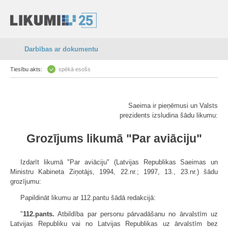
Darbības ar dokumentu
Tiesību akts:
spēkā esošs
Saeima ir pieņēmusi un Valsts
prezidents izsludina šādu likumu:
Grozījums likumā "Par aviāciju"
Izdarīt likumā "Par aviāciju" (Latvijas Republikas Saeimas un
Ministru Kabineta Ziņotājs, 1994, 22.nr.; 1997, 13., 23.nr.) šādu
grozījumu:
Papildināt likumu ar 112.pantu šādā redakcijā:
"
112.pants.
Atbildība par personu pārvadāšanu no ārvalstīm uz
Latvijas Republiku vai no Latvijas Republikas uz ārvalstīm bez