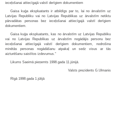
ieceļošanai attiecīgajā valstī derīgiem dokumentiem
Gaisa kuģa ekspluatants ir atbildīgs par to, lai no ārvalstīm uz
Latvijas Republiku vai no Latvijas Republikas uz ārvalstīm netiktu
pārvadātas personas bez ieceļošanai attiecīgajā valstī derīgiem
dokumentiem.
Gaisa kuģa ekspluatants, kas no ārvalstīm uz Latvijas Republiku
vai no Latvijas Republikas uz ārvalstīm nogādājis personu bez
ieceļošanai attiecīgajā valstī derīgiem dokumentiem, nodrošina
minētās personas nogādāšanu atpakaļ un sedz visus ar tās
aizturēšanu saistītos izdevumus."
Likums Saeimā pieņemts 1998.gada 11.jūnijā.
Valsts prezidents G.Ulmanis
Rīgā 1998.gada 1.jūlijā