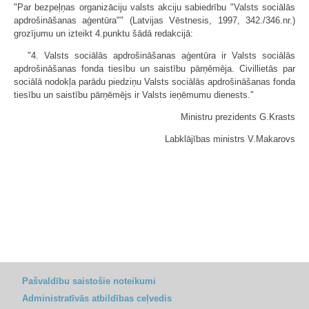
"Par bezpeļņas organizāciju valsts akciju sabiedrību "Valsts sociālās
apdrošināšanas aģentūra"" (Latvijas Vēstnesis, 1997, 342./346.nr.)
grozījumu un izteikt 4.punktu šādā redakcijā:
"4. Valsts sociālās apdrošināšanas aģentūra ir Valsts sociālās
apdrošināšanas fonda tiesību un saistību pārņēmēja. Civillietās par
sociālā nodokļa parādu piedziņu Valsts sociālās apdrošināšanas fonda
tiesību un saistību pārņēmējs ir Valsts ieņēmumu dienests."
Ministru prezidents G.Krasts
Labklājības ministrs V.Makarovs
Pašvaldību saistošie noteikumi
Administratīvās atbildības ceļvedis