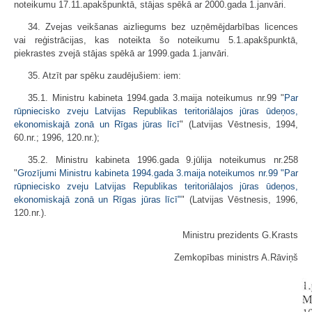
noteikumu 17.11.apakšpunktā, stājas spēkā ar 2000.gada 1.janvāri.
34. Zvejas veikšanas aizliegums bez uzņēmējdarbības licences
vai reģistrācijas, kas noteikta šo noteikumu 5.1.apakšpunktā,
piekrastes zvejā stājas spēkā ar 1999.gada 1.janvāri.
35. Atzīt par spēku zaudējušiem: iem:
35.1. Ministru kabineta 1994.gada 3.maija noteikumus nr.99 "
Par
rūpniecisko zveju Latvijas Republikas teritoriālajos jūras ūdeņos,
ekonomiskajā zonā un Rīgas jūras līcī
" (Latvijas Vēstnesis, 1994,
60.nr.; 1996, 120.nr.);
35.2. Ministru kabineta 1996.gada 9.jūlija noteikumus nr.258
"
Grozījumi Ministru kabineta 1994.gada 3.maija noteikumos nr.99 "Par
rūpniecisko zveju Latvijas Republikas teritoriālajos jūras ūdeņos,
ekonomiskajā zonā un Rīgas jūras līcī"
" (Latvijas Vēstnesis, 1996,
120.nr.).
Ministru prezidents G.Krasts
Zemkopības ministrs A.Rāviņš