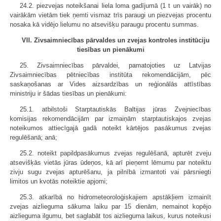
24.2. piezvejas noteikšanai liela loma gadījumā (1 t un vairāk) no
vairākām vietām tiek ņemti vismaz trīs paraugi un piezvejas procentu
nosaka kā vidējo lielumu no atsevišķu paraugu procentu summas.
VII. Zivsaimniecības pārvaldes un zvejas kontroles institūciju
tiesības un pienākumi
25. Zivsaimniecības pārvaldei, pamatojoties uz Latvijas
Zivsaimniecības pētniecības institūta rekomendācijām, pēc
saskaņošanas ar Vides aizsardzības un reģionālās attīstības
ministriju ir šādas tiesības un pienākumi:
25.1. atbilstoši Starptautiskās Baltijas jūras Zvejniecības
komisijas rekomendācijām par izmaiņām starptautiskajos zvejas
noteikumos attiecīgajā gadā noteikt kārtējos pasākumus zvejas
regulēšanā; anā;
25.2. noteikt papildpasākumus zvejas regulēšanā, apturēt zveju
atsevišķās vietās jūras ūdeņos, kā arī pieņemt lēmumu par noteiktu
zivju sugu zvejas apturēšanu, ja pilnībā izmantoti vai pārsniegti
limitos un kvotās noteiktie apjomi;
25.3. atkarībā no hidrometeoroloģiskajiem apstākļiem izmainīt
zvejas aizlieguma sākuma laiku par 15 dienām, nemainot kopējo
aizlieguma ilgumu, bet saglabāt tos aizlieguma laikus, kurus noteikusi