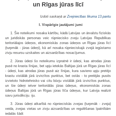
un Rīgas jūras līcī
Izdoti saskaņā ar
Zvejniecības likuma
13.pantu
I. Vispārīgie jautājumi jumi
1. Šie noteikumi nosaka kārtību, kādā Latvijas un ārvalstu fiziskās
un juridiskās personas veic rūpniecisko zveju Latvijas Republikas
teritoriālajos ūdeņos, ekonomiskās zonas ūdeņos un Rīgas jūras līcī
(turpmāk - jūras ūdeņi), kā arī nosaka rūpnieciskajā zvejā iegūstamo
zivju resursu uzskaites un aizsardzības nosacījumus.
2. Jūras ūdeņi šo noteikumu izpratnē ir ūdeņi, kas atrodas jūras
pusē no krasta līnijas, bet upju ietekās Baltijas jūrā un Rīgas jūras līcī
- ūdeņi, kas atrodas jūras pusē aiz līnijas, kura savieno upju pretējo
krastu vistālāk jūrā izvirzītos punktus, bet ostās - to pretējās pusēs
izvietoto hidrotehnisko vai citu būvju vistālāk jūrā izvirzītos punktus,
un šie ūdeņi ietver teritoriālās jūras ūdeņus, ekonomiskās zonas
ūdeņus Baltijas jūrā un Rīgas jūras līča ūdeņus, kur Latvija realizē
savu jurisdikciju. iju.
3. Jūras ūdeņi atkarībā no rūpnieciskās zvejas (turpmāk - zveja)
veida, zvejas vietas un zivju aizsardzības un regulēšanas īpatnībām
iedalās šādi: