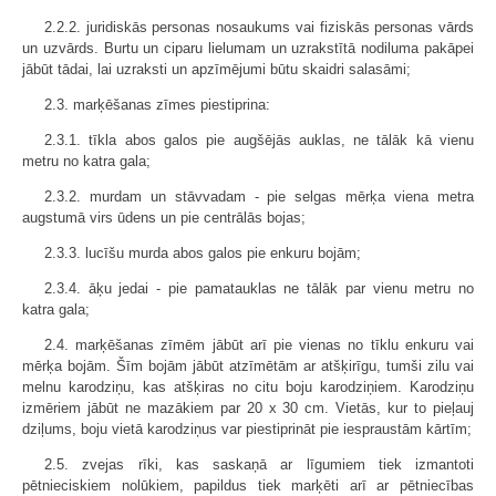
2.2.2. juridiskās personas nosaukums vai fiziskās personas vārds
un uzvārds. Burtu un ciparu lielumam un uzrakstītā nodiluma pakāpei
jābūt tādai, lai uzraksti un apzīmējumi būtu skaidri salasāmi;
2.3. marķēšanas zīmes piestiprina:
2.3.1. tīkla abos galos pie augšējās auklas, ne tālāk kā vienu
metru no katra gala;
2.3.2. murdam un stāvvadam - pie selgas mērķa viena metra
augstumā virs ūdens un pie centrālās bojas;
2.3.3. lucīšu murda abos galos pie enkuru bojām;
2.3.4. āķu jedai - pie pamatauklas ne tālāk par vienu metru no
katra gala;
2.4. marķēšanas zīmēm jābūt arī pie vienas no tīklu enkuru vai
mērķa bojām. Šīm bojām jābūt atzīmētām ar atšķirīgu, tumši zilu vai
melnu karodziņu, kas atšķiras no citu boju karodziņiem. Karodziņu
izmēriem jābūt ne mazākiem par 20 x 30 cm. Vietās, kur to pieļauj
dziļums, boju vietā karodziņus var piestiprināt pie iespraustām kārtīm;
2.5. zvejas rīki, kas saskaņā ar līgumiem tiek izmantoti
pētnieciskiem nolūkiem, papildus tiek marķēti arī ar pētniecības