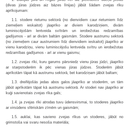
(divas jūras jūdzes aiz bāzes līnijas) jābūt šādam zvejas rīku
aprīkojumam:
1.1. stodere rietumu sektorā (no dienvidiem caur rietumiem līdz
ziemeļiem ieskaitot) jāaprīko ar diviem karodziņiem, divām
luminiscējošām lentveida svītrām un ierobežotas redzamības
gadījumos - arī ar divām baltām gaismām. Stodere austrumu sektorā
(no ziemeļiem caur austrumiem līdz dienvidiem ieskaitot) jāaprīko ar
vienu karodziņu, vienu luminiscējošu lentveida svītru un ierobežotas
redzamības gadījumos - arī ar vienu gaismu;
1.2. zvejas rīki, kuru garums pārsniedz vienu jūras jūdzi, jāaprīko
ar starpstoderēm ik pēc vienas jūras jūdzes. Stoderēm jābūt
aprīkotām tāpat kā austrumu sektorā, bet karodziņam jābūt baltam;
1.3. dreifējošās jedas abos galos jāaprīko ar stoderēm, un tām
jābūt aprīkotām tāpat kā austrumu sektorā. Ar stoderi nav jāaprīko ar
kuģi savienotais zvejas rīka gals;
1.4. ja zvejas rīki atrodas tuvu ūdensvirsmai, to stoderes jāaprīko
ar virsūdens sfēriskām zīmēm un gaismām;
1.5. auklai, kas savieno zvejas rīkus un stoderes, jābūt no
grimstoša vai svaru nesoša materiāla;