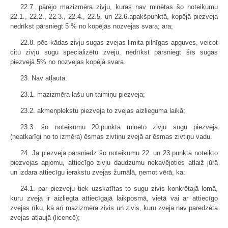
22.7. pārējo mazizmēra zivju, kuras nav minētas šo noteikumu
22.1., 22.2., 22.3., 22.4., 22.5. un 22.6.apakšpunktā, kopējā piezveja
nedrīkst pārsniegt 5 % no kopējās nozvejas svara; ara;
22.8. pēc kādas zivju sugas zvejas limita pilnīgas apguves, veicot
citu zivju sugu specializētu zveju, nedrīkst pārsniegt šīs sugas
piezvejā 5% no nozvejas kopējā svara.
23. Nav atļauta:
23.1. mazizmēra lašu un taimiņu piezveja;
23.2. akmeņplekstu piezveja to zvejas aizlieguma laikā;
23.3. šo noteikumu 20.punktā minēto zivju sugu piezveja
(neatkarīgi no to izmēra) ēsmas zivtiņu zvejā ar ēsmas zivtiņu vadu.
24. Ja piezveja pārsniedz šo noteikumu 22. un 23.punktā noteikto
piezvejas apjomu, attiecīgo zivju daudzumu nekavējoties atlaiž jūrā
un izdara attiecīgu ierakstu zvejas žurnālā, ņemot vērā, ka:
24.1. par piezveju tiek uzskatītas to sugu zivis konkrētajā lomā,
kuru zveja ir aizliegta attiecīgajā laikposmā, vietā vai ar attiecīgo
zvejas rīku, kā arī mazizmēra zivis un zivis, kuru zveja nav paredzēta
zvejas atļaujā (licencē);