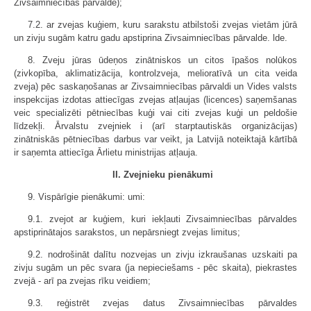
Zivsaimniecības pārvalde);
7.2. ar zvejas kuģiem, kuru sarakstu atbilstoši zvejas vietām jūrā
un zivju sugām katru gadu apstiprina Zivsaimniecības pārvalde. lde.
8. Zveju jūras ūdeņos zinātniskos un citos īpašos nolūkos
(zivkopība, aklimatizācija, kontrolzveja, melioratīvā un cita veida
zveja) pēc saskaņošanas ar Zivsaimniecības pārvaldi un Vides valsts
inspekcijas izdotas attiecīgas zvejas atļaujas (licences) saņemšanas
veic specializēti pētniecības kuģi vai citi zvejas kuģi un peldošie
līdzekļi. Ārvalstu zvejniek i (arī starptautiskās organizācijas)
zinātniskās pētniecības darbus var veikt, ja Latvijā noteiktajā kārtībā
ir saņemta attiecīga Ārlietu ministrijas atļauja.
II. Zvejnieku pienākumi
9. Vispārīgie pienākumi: umi:
9.1. zvejot ar kuģiem, kuri iekļauti Zivsaimniecības pārvaldes
apstiprinātajos sarakstos, un nepārsniegt zvejas limitus;
9.2. nodrošināt dalītu nozvejas un zivju izkraušanas uzskaiti pa
zivju sugām un pēc svara (ja nepieciešams - pēc skaita), piekrastes
zvejā - arī pa zvejas rīku veidiem;
9.3. reģistrēt zvejas datus Zivsaimniecības pārvaldes