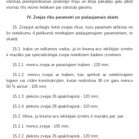
vārstuļa piestiprināšanas priekšējo līniju un āmja pakaļējo galu jābūt
vismaz trīs reizes lielākam par vārstuļa garumu.
IV. Zvejas rīku parametri un pieļaujamais skaits
15. Zvejojot aizliegts lietot zvejas rīkus, kuru parametri atšķiras no
šo noteikumu 4.pielikumā minētajiem pieļaujamajiem parametriem, to
skaitā:
15.1. traļus un velkamos vadus, ja to linuma acs iekšējais izmērs
ir mazāks par specializētajai zvejai noteiktiem šādiem izmēriem:
15.1.1. mencu zvejai ar parastajiem traļiem - 120 mm;
15.1.2. mencu zvejai ar traļiem, kas aprīkoti ar selektīvajiem
logiem vai citām konstrukcijām, kuras nodrošina 38 cm garu mencu
50 % aizturi - 105 mm;
15.1.3. plekstu zvejai 26.apakšrajonā - 120 mm;
15.1.4. plekstu zvejai 28.apakšrajonā - 110 mm;
15.2. tīklus, ja linuma acs iekšējais izmērs ir mazāks par: par:
15.2.1. mencu zvejai - 105 mm;
15.2.2. plekstu zvejai 26.apakšrajonā - 120 mm;