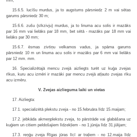
mm;
15.6.5. lucīšu murdus, ja to augstums pārsniedz 2 m vai sētas
garums pārsniedz 30 m;
15.6.6. zušu (sīkzivju) murdus, ja to linuma acu solis ir mazāks
par 16 mm vai lielāks par 18 mm, bet sētā - mazāks par 18 mm vai
lielāks par 30 mm;
15.6.7. ēsmas zivtiņu velkamos vadus, ja spārna garums
pārsniedz 10 m un linuma acu solis ir mazāks par 6 mm vai lielāks
par 12 mm. mm.
16. Specializētajā mencu zvejā aizliegts turēt uz kuģa zvejas
rīkus, kuru acu izmēri ir mazāki par mencu zvejā atļauto zvejas rīku
acu izmēru.
V. Zvejas aizlieguma laiki un vietas
17. Aizliegta:
17.1. specializētā plekstu zveja - no 15.februāra līdz 15.maijam;
17.2. jebkāda akmeņplekstu zveja, to pārstrāde vai glabāšana uz
kuģiem un citiem peldošajiem līdzekļiem - no 1.jūnija līdz 31.jūlijam;
17.3. reņģu zveja Rīgas jūras līcī ar traļiem - no 12.maija līdz