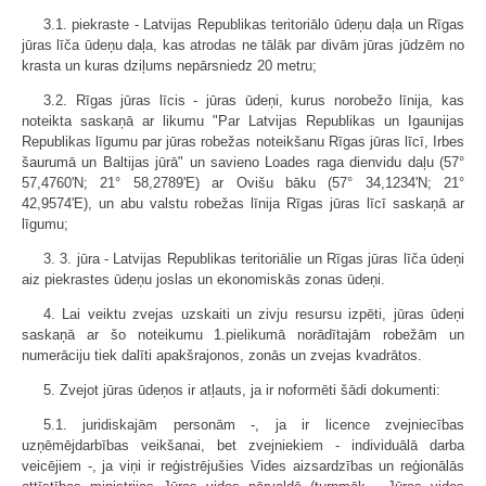
3.1. piekraste - Latvijas Republikas teritoriālo ūdeņu daļa un Rīgas
jūras līča ūdeņu daļa, kas atrodas ne tālāk par divām jūras jūdzēm no
krasta un kuras dziļums nepārsniedz 20 metru;
3.2. Rīgas jūras līcis - jūras ūdeņi, kurus norobežo līnija, kas
noteikta saskaņā ar likumu "Par Latvijas Republikas un Igaunijas
Republikas līgumu par jūras robežas noteikšanu Rīgas jūras līcī, Irbes
šaurumā un Baltijas jūrā" un savieno Loades raga dienvidu daļu (57°
57,4760'N; 21° 58,2789'E) ar Ovišu bāku (57° 34,1234'N; 21°
42,9574'E), un abu valstu robežas līnija Rīgas jūras līcī saskaņā ar
līgumu;
3. 3. jūra - Latvijas Republikas teritoriālie un Rīgas jūras līča ūdeņi
aiz piekrastes ūdeņu joslas un ekonomiskās zonas ūdeņi.
4. Lai veiktu zvejas uzskaiti un zivju resursu izpēti, jūras ūdeņi
saskaņā ar šo noteikumu 1.pielikumā norādītajām robežām un
numerāciju tiek dalīti apakšrajonos, zonās un zvejas kvadrātos.
5. Zvejot jūras ūdeņos ir atļauts, ja ir noformēti šādi dokumenti:
5.1. juridiskajām personām -, ja ir licence zvejniecības
uzņēmējdarbības veikšanai, bet zvejniekiem - individuālā darba
veicējiem -, ja viņi ir reģistrējušies Vides aizsardzības un reģionālās