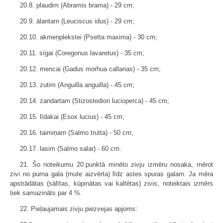
20.8. plaudim (Abramis brama) - 29 cm;
20.9. ālantam (Leuciscus idus) - 29 cm;
20.10. akmeņplekstei (Psetta maxima) - 30 cm;
20.11. sīgai (Coregonus lavaretus) - 35 cm;
20.12. mencai (Gadus morhua callarias) - 35 cm;
20.13. zutim (Anguilla anguilla) - 45 cm;
20.14. zandartam (Stizostedion lucioperca) - 45 cm;
20.15. līdakai (Esox lucius) - 45 cm;
20.16. taimiņam (Salmo trutta) - 50 cm;
20.17. lasim (Salmo salar) - 60 cm.
21. Šo noteikumu 20.punktā minēto zivju izmēru nosaka, mērot
zivi no purna gala (mute aizvērta) līdz astes spuras galam. Ja mēra
apstrādātas (sālītas, kūpinātas vai kaltētas) zivis, noteiktais izmērs
tiek samazināts par 4 %.
22. Pieļaujamais zivju piezvejas apjoms: