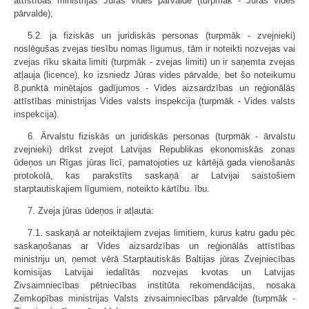
attīstības ministrijas Jūras vides pārvaldē (turpmāk - Jūras vides
pārvalde);
5.2. ja fiziskās un juridiskās personas (turpmāk - zvejnieki)
noslēgušas zvejas tiesību nomas līgumus, tām ir noteikti nozvejas vai
zvejas rīku skaita limiti (turpmāk - zvejas limiti) un ir saņemta zvejas
atļauja (licence), ko izsniedz Jūras vides pārvalde, bet šo noteikumu
8.punktā minētajos gadījumos - Vides aizsardzības un reģionālās
attīstības ministrijas Vides valsts inspekcija (turpmāk - Vides valsts
inspekcija).
6. Ārvalstu fiziskās un juridiskās personas (turpmāk - ārvalstu
zvejnieki) drīkst zvejot Latvijas Republikas ekonomiskās zonas
ūdeņos un Rīgas jūras līcī, pamatojoties uz kārtējā gada vienošanās
protokolā, kas parakstīts saskaņā ar Latvijai saistošiem
starptautiskajiem līgumiem, noteikto kārtību. ību.
7. Zveja jūras ūdeņos ir atļauta:
7.1. saskaņā ar noteiktajiem zvejas limitiem, kurus katru gadu pēc
saskaņošanas ar Vides aizsardzības un reģionālās attīstības
ministriju un, ņemot vērā Starptautiskās Baltijas jūras Zvejniecības
komisijas Latvijai iedalītās nozvejas kvotas un Latvijas
Zivsaimniecības pētniecības institūta rekomendācijas, nosaka
Zemkopības ministrijas Valsts zivsaimniecības pārvalde (turpmāk -