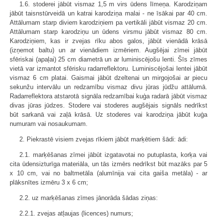
1.6. stoderei jābūt vismaz 1,5 m virs ūdens līmeņa. Karodziņam
jābūt taisnstūrveidā un katrai karodziņa malai - ne īsākai par 40 cm.
Attālumam starp diviem karodziņiem pa vertikāli jābūt vismaz 20 cm.
Attālumam starp karodziņu un ūdens virsmu jābūt vismaz 80 cm.
Karodziņiem, kas ir zvejas rīku abos galos, jābūt vienādā krāsā
(izņemot baltu) un ar vienādiem izmēriem. Augšējai zīmei jābūt
sfēriskai (apaļai) 25 cm diametrā un ar luminiscējošu lenti. Šīs zīmes
vietā var izmantot sfērisku radarreflektoru. Luminiscējošai lentei jābūt
vismaz 6 cm platai. Gaismai jābūt dzeltenai un mirgojošai ar piecu
sekunžu intervālu un redzamību vismaz divu jūras jūdžu attālumā.
Radarreflektora atstarotā signāla redzamībai kuģa radarā jābūt vismaz
divas jūras jūdzes. Stodere vai stoderes augšējais signāls nedrīkst
būt sarkanā vai zaļā krāsā. Uz stoderes vai karodziņa jābūt kuģa
numuram vai nosaukumam.
2. Piekrastē visiem zvejas rīkiem jābūt marķētiem šādi: ādi:
2.1. marķēšanas zīmei jābūt izgatavotai no putuplasta, korķa vai
cita ūdensizturīga materiāla, un tās izmērs nedrīkst būt mazāks par 5
x 10 cm, vai no baltmetāla (alumīnija vai cita gaiša metāla) - ar
plāksnītes izmēru 3 x 6 cm;
2.2. uz marķēšanas zīmes jānorāda šādas ziņas:
2.2.1. zvejas atļaujas (licences) numurs;