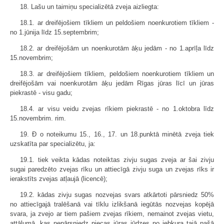
18. Lašu un taimiņu specializētā zveja aizliegta:
18.1. ar dreifējošiem tīkliem un peldošiem noenkurotiem tīkliem -
no 1.jūnija līdz 15.septembrim;
18.2. ar dreifējošām un noenkurotām āķu jedām - no 1.aprīļa līdz
15.novembrim;
18.3. ar dreifējošiem tīkliem, peldošiem noenkurotiem tīkliem un
dreifējošām vai noenkurotām āķu jedām Rīgas jūras līcī un jūras
piekrastē - visu gadu;
18.4. ar visu veidu zvejas rīkiem piekrastē - no 1.oktobra līdz
15.novembrim. rim.
19. Ð o noteikumu 15., 16., 17. un 18.punktā minētā zveja tiek
uzskatīta par specializētu, ja:
19.1. tiek veikta kādas noteiktas zivju sugas zveja ar šai zivju
sugai paredzēto zvejas rīku un attiecīgā zivju suga un zvejas rīks ir
ierakstīts zvejas atļaujā (licencē);
19.2. kādas zivju sugas nozvejas svars atkārtoti pārsniedz 50%
no attiecīgajā tralēšanā vai tīklu izlikšanā iegūtās nozvejas kopējā
svara, ja zvejo ar tiem pašiem zvejas rīkiem, nemainot zvejas vietu,
attālumā, kas nepārsniedz piecas jūras jūdzes no jebkura tajā pašā