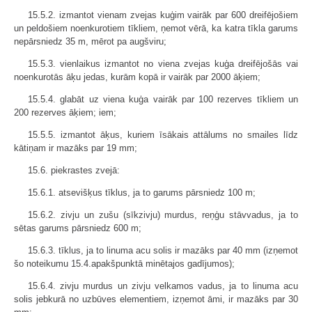
15.5.2. izmantot vienam zvejas kuģim vairāk par 600 dreifējošiem
un peldošiem noenkurotiem tīkliem, ņemot vērā, ka katra tīkla garums
nepārsniedz 35 m, mērot pa augšviru;
15.5.3. vienlaikus izmantot no viena zvejas kuģa dreifējošās vai
noenkurotās āķu jedas, kurām kopā ir vairāk par 2000 āķiem;
15.5.4. glabāt uz viena kuģa vairāk par 100 rezerves tīkliem un
200 rezerves āķiem; iem;
15.5.5. izmantot āķus, kuriem īsākais attālums no smailes līdz
kātiņam ir mazāks par 19 mm;
15.6. piekrastes zvejā:
15.6.1. atsevišķus tīklus, ja to garums pārsniedz 100 m;
15.6.2. zivju un zušu (sīkzivju) murdus, reņģu stāvvadus, ja to
sētas garums pārsniedz 600 m;
15.6.3. tīklus, ja to linuma acu solis ir mazāks par 40 mm (izņemot
šo noteikumu 15.4.apakšpunktā minētajos gadījumos);
15.6.4. zivju murdus un zivju velkamos vadus, ja to linuma acu
solis jebkurā no uzbūves elementiem, izņemot āmi, ir mazāks par 30