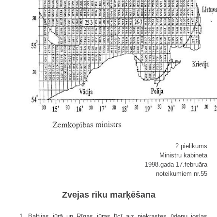
2.pielikums
Ministru kabineta
1998.gada 17.februāra
noteikumiem nr.55
Zvejas rīku marķēšana
1. Baltijas jūrā un Rīgas jūras līcī aiz piekrastes ūdeņu joslas