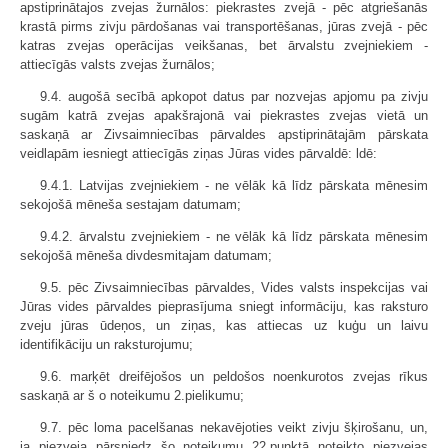
apstiprinātajos zvejas žurnālos: piekrastes zvejā - pēc atgriešanās
krastā pirms zivju pārdošanas vai transportēšanas, jūras zvejā - pēc
katras zvejas operācijas veikšanas, bet ārvalstu zvejniekiem -
attiecīgās valsts zvejas žurnālos;
9.4. augošā secībā apkopot datus par nozvejas apjomu pa zivju
sugām katrā zvejas apakšrajonā vai piekrastes zvejas vietā un
saskaņā ar Zivsaimniecības pārvaldes apstiprinātajām pārskata
veidlapām iesniegt attiecīgās ziņas Jūras vides pārvaldē: ldē:
9.4.1. Latvijas zvejniekiem - ne vēlāk kā līdz pārskata mēnesim
sekojošā mēneša sestajam datumam;
9.4.2. ārvalstu zvejniekiem - ne vēlāk kā līdz pārskata mēnesim
sekojošā mēneša divdesmitajam datumam;
9.5. pēc Zivsaimniecības pārvaldes, Vides valsts inspekcijas vai
Jūras vides pārvaldes pieprasījuma sniegt informāciju, kas raksturo
zveju jūras ūdeņos, un ziņas, kas attiecas uz kuģu un laivu
identifikāciju un raksturojumu;
9.6. marķēt dreifējošos un peldošos noenkurotos zvejas rīkus
saskaņā ar š o noteikumu 2.pielikumu;
9.7. pēc loma pacelšanas nekavējoties veikt zivju šķirošanu, un,
ja piezveja pārsniedz šo noteikumu 22.punktā noteikto piezvejas