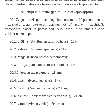
dienā izdarītās tralēšanas trases vai tīklu izlikšanas līnijas punkta.
VI. Zivju minimālie garumi un piezvejas apjomi
20. Zvejojot aizliegts pārsniegt šo noteikumu 22.punktā minēto
mazizmēra zivju piezvejas apjomu, kā arī pieņemt, apstrādāt,
transportēt, glabāt un pārdot šādu sugu zivis, ja to izmērs svaigā
veidā ir mazāks par:
20.1. brētliņai (Sprattus sprattus balticus) - 10 cm;
20.2. salakai (Osmerus eperlanus) - 11 cm;
20.3. reņģei (Clupea harengus membras):
20.3.1. Rīgas jūras līcī un tā piekrastē - 11 cm;
20.3.2. jūrā un tās piekrastē - 13 cm;
20.4. asarim (Perca fluviatilis) - 17 cm;
20.5. lucītim (Zoarces viviparus) - 20 cm;
20.6. plekstei (Platichthys flesus trachurus) - 21 cm;
20.7. vimbai (Vimba vimba) - 29 cm; cm;