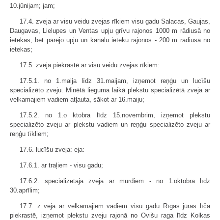
10.jūnijam; jam;
17.4. zveja ar visu veidu zvejas rīkiem visu gadu Salacas, Gaujas,
Daugavas, Lielupes un Ventas upju grīvu rajonos 1000 m rādiusā no
ietekas, bet pārējo upju un kanālu ieteku rajonos - 200 m rādiusā no
ietekas;
17.5. zveja piekrastē ar visu veidu zvejas rīkiem:
17.5.1. no 1.maija līdz 31.maijam, izņemot reņģu un lucīšu
specializēto zveju. Minētā lieguma laikā plekstu specializētā zveja ar
velkamajiem vadiem atļauta, sākot ar 16.maiju;
17.5.2. no 1.o ktobra līdz 15.novembrim, izņemot plekstu
specializēto zveju ar plekstu vadiem un reņģu specializēto zveju ar
reņģu tīkliem;
17.6. lucīšu zveja: eja:
17.6.1. ar traļiem - visu gadu;
17.6.2. specializētajā zvejā ar murdiem - no 1.oktobra līdz
30.aprīlim;
17.7. z veja ar velkamajiem vadiem visu gadu Rīgas jūras līča
piekrastē, izņemot plekstu zveju rajonā no Ovišu raga līdz Kolkas