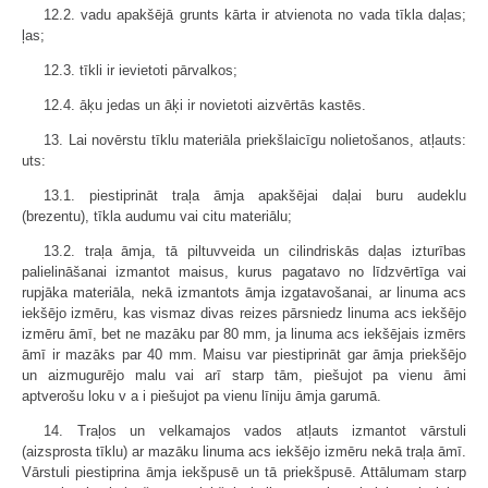
12.2. vadu apakšējā grunts kārta ir atvienota no vada tīkla daļas;
ļas;
12.3. tīkli ir ievietoti pārvalkos;
12.4. āķu jedas un āķi ir novietoti aizvērtās kastēs.
13. Lai novērstu tīklu materiāla priekšlaicīgu nolietošanos, atļauts:
uts:
13.1. piestiprināt traļa āmja apakšējai daļai buru audeklu
(brezentu), tīkla audumu vai citu materiālu;
13.2. traļa āmja, tā piltuvveida un cilindriskās daļas izturības
palielināšanai izmantot maisus, kurus pagatavo no līdzvērtīga vai
rupjāka materiāla, nekā izmantots āmja izgatavošanai, ar linuma acs
iekšējo izmēru, kas vismaz divas reizes pārsniedz linuma acs iekšējo
izmēru āmī, bet ne mazāku par 80 mm, ja linuma acs iekšējais izmērs
āmī ir mazāks par 40 mm. Maisu var piestiprināt gar āmja priekšējo
un aizmugurējo malu vai arī starp tām, piešujot pa vienu āmi
aptverošu loku v a i piešujot pa vienu līniju āmja garumā.
14. Traļos un velkamajos vados atļauts izmantot vārstuli
(aizsprosta tīklu) ar mazāku linuma acs iekšējo izmēru nekā traļa āmī.
Vārstuli piestiprina āmja iekšpusē un tā priekšpusē. Attālumam starp