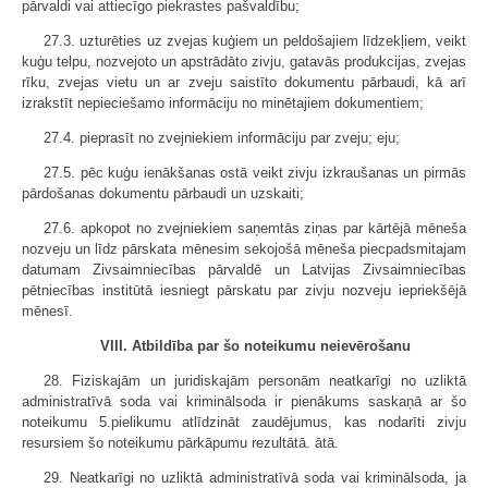
pārvaldi vai attiecīgo piekrastes pašvaldību;
27.3. uzturēties uz zvejas kuģiem un peldošajiem līdzekļiem, veikt
kuģu telpu, nozvejoto un apstrādāto zivju, gatavās produkcijas, zvejas
rīku, zvejas vietu un ar zveju saistīto dokumentu pārbaudi, kā arī
izrakstīt nepieciešamo informāciju no minētajiem dokumentiem;
27.4. pieprasīt no zvejniekiem informāciju par zveju; eju;
27.5. pēc kuģu ienākšanas ostā veikt zivju izkraušanas un pirmās
pārdošanas dokumentu pārbaudi un uzskaiti;
27.6. apkopot no zvejniekiem saņemtās ziņas par kārtējā mēneša
nozveju un līdz pārskata mēnesim sekojošā mēneša piecpadsmitajam
datumam Zivsaimniecības pārvaldē un Latvijas Zivsaimniecības
pētniecības institūtā iesniegt pārskatu par zivju nozveju iepriekšējā
mēnesī.
VIII. Atbildība par šo noteikumu neievērošanu
28. Fiziskajām un juridiskajām personām neatkarīgi no uzliktā
administratīvā soda vai kriminālsoda ir pienākums saskaņā ar šo
noteikumu 5.pielikumu atlīdzināt zaudējumus, kas nodarīti zivju
resursiem šo noteikumu pārkāpumu rezultātā. ātā.
29. Neatkarīgi no uzliktā administratīvā soda vai kriminālsoda, ja