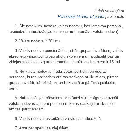
Izdoti saskaņā ar
Pilsonības likuma
12.panta
piekto daļu
1. Šie noteikumi nosaka valsts nodevu, kas jāmaksā personai,
iesniedzot naturalizācijas iesniegumu (turpmāk - valsts nodeva).
2. Valsts nodeva ir 30 latu.
3. Valsts nodeva pensionāriem, otrās grupas invalīdiem, valsts
akreditēto vispārizglītojošo skolu skolēniem un arodizglītības un
vidējās speciālās izglītības mācību iestāžu audzēkņiem ir 15 lati.
4. No valsts nodevas ir atbrīvotas politiski represētās
personas, kuras par tādām atzītas saskaņā ar likumiem, pirmās
grupas invalīdi, kā arī bāreņi un bez vecāku gādības palikušie
bērni.
5. Naturalizācijas pārvaldes priekšnieks ir tiesīgs samazināt
valsts nodevas apmēru personām, kuras saskaņā ar likumiem
atzītas par trūcīgām.
6. Valsts nodeva ieskaitāma valsts pamatbudžetā.
7. Atzīt par spēku zaudējušiem: