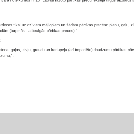
nvāra noteikumos nr.20 "Latvijā ražoto pārtikas preču iekšējā tirgus aizsardz
ttiecas tikai uz dzīviem mājlopiem un šādām pārtikas precēm: pienu, gaļu, z
olām (turpmāk - attiecīgās pārtikas preces)."
:
 piena, gaļas, zivju, graudu un kartupeļu (arī importēto) daudzumu pārtikas p
udzumu;".