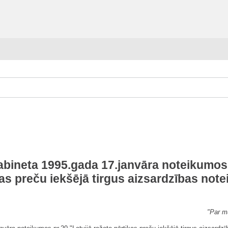
abineta 1995.gada 17.janvāra noteikumos 
as preču iekšējā tirgus aizsardzības not
"Par m