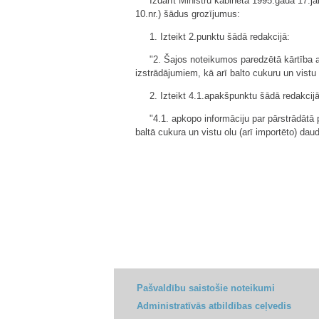
Izdarīt Ministru kabineta 1995.gada 17.ja
10.nr.) šādus grozījumus:
1. Izteikt 2.punktu šādā redakcijā:
"2. Šajos noteikumos paredzētā kārtība a
izstrādājumiem, kā arī balto cukuru un vistu 
2. Izteikt 4.1.apakšpunktu šādā redakcijā
"4.1. apkopo informāciju par pārstrādātā
baltā cukura un vistu olu (arī importēto) da
Pašvaldību saistošie noteikumi
Administratīvās atbildības ceļvedis