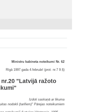
Ministru kabineta noteikumi Nr. 62
Rīgā 1997.gada 4.februārī (prot. nr.7 9.
§
)
nr.20 "Latvijā ražoto
eikumi"
Izdoti saskaņā ar likuma
uitas nodokli (tarifiem)" Pārejas noteikumiem