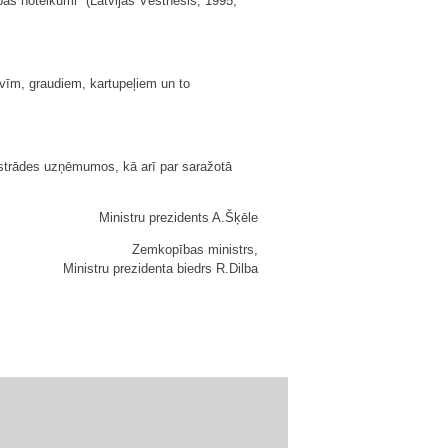
ības noteikumi" (Latvijas Vēstnesis, 1995,
ivīm, graudiem, kartupeļiem un to
ārstrādes uzņēmumos, kā arī par saražotā
Ministru prezidents A.Šķēle
Zemkopības ministrs,
Ministru prezidenta biedrs R.Dilba