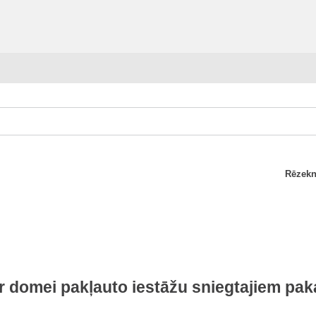
Rēzekn
 domei pakļauto iestāžu sniegtajiem pa