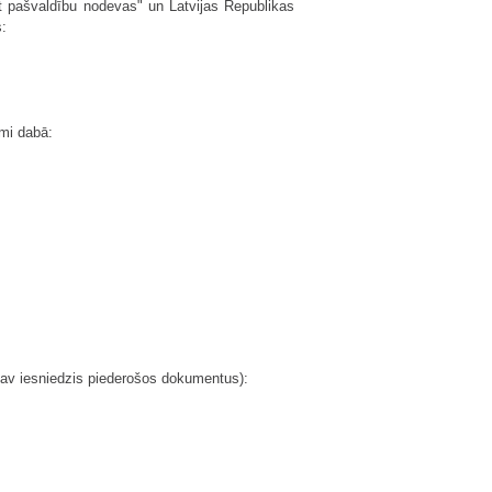
t pašvaldību nodevas" un Latvijas Republikas
:
mi dabā:
nav iesniedzis piederošos dokumentus):