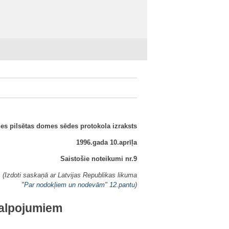
es pilsētas domes sēdes protokola izraksts
1996.gada 10.aprīļa
Saistošie noteikumi nr.9
(Izdoti saskaņā ar Latvijas Republikas likuma
"
Par nodokļiem un nodevām
"
12.pantu
)
kalpojumiem