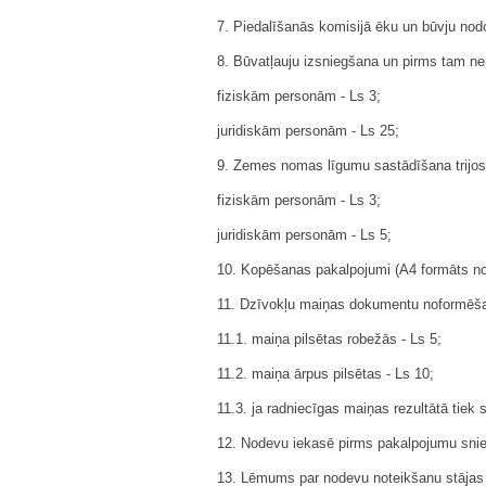
7. Piedalīšanās komisijā ēku un būvju nod
8. Būvatļauju izsniegšana un pirms tam 
fiziskām personām - Ls 3;
juridiskām personām - Ls 25;
9. Zemes nomas līgumu sastādīšana trijo
fiziskām personām - Ls 3;
juridiskām personām - Ls 5;
10. Kopēšanas pakalpojumi (A4 formāts no
11. Dzīvokļu maiņas dokumentu noformēš
11.1. maiņa pilsētas robežās - Ls 5;
11.2. maiņa ārpus pilsētas - Ls 10;
11.3. ja radniecīgas maiņas rezultātā tiek
12. Nodevu iekasē pirms pakalpojumu snie
13. Lēmums par nodevu noteikšanu stājas s