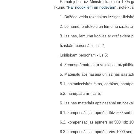
Pamatojoties uz Ministru kabineta 1995.g
likumu "
Par nodokļiem un nodevām
", noteikt
1. Dažāda veida rakstiskas izziņas: fizis
2. Lēmumu, protokolu un lēmumu izrakstu p
3. Izziņas, lēmumu kopijas ar grafiskiem
fiziskām personām - Ls 2;
juridiskām personām - Ls 5;
4. Zemesgrāmatu akta veidlapas aizpildīša
5. Materiālu apzināšana un izziņas sastā
5.1. saimnieciskās ēkas, garāžas, namīpa
5.2. namīpašumi - Ls 5;
6. Izziņas materiālu apzināšanai un nosk
6.1. kompensācijas apmērs līdz 500 sertifi
6.2. kompensācijas apmērs no 500 līdz 1000
6.3. kompensācijas apmērs virs 1000 sertif