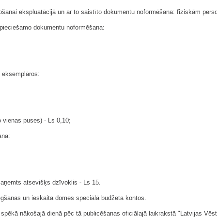
ošanai ekspluatācijā un ar to saistīto dokumentu noformēšana: fiziskām pers
nepieciešamo dokumentu noformēšana:
s eksemplāros:
 vienas puses) - Ls 0,10;
ana:
 saņemts atsevišķs dzīvoklis - Ls 15.
gšanas un ieskaita domes speciālā budžeta kontos.
pēkā nākošajā dienā pēc tā publicēšanas oficiālajā laikrakstā "Latvijas Vēst