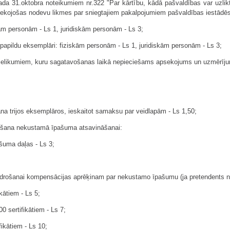
ada 31.oktobra noteikumiem nr.322 "Par kārtību, kādā pašvaldības var uzlik
 sekojošas nodevu likmes par sniegtajiem pakalpojumiem pašvaldības iestādēs
kām personām - Ls 1, juridiskām personām - Ls 3;
apildu eksemplāri: fiziskām personām - Ls 1, juridiskām personām - Ls 3;
 pielikumiem, kuru sagatavošanas laikā nepieciešams apsekojums un uzmērīju
na trijos eksemplāros, ieskaitot samaksu par veidlapām - Ls 1,50;
dīšana nekustamā īpašuma atsavināšanai:
šuma daļas - Ls 3;
aidrošanai kompensācijas aprēķinam par nekustamo īpašumu (ja pretendents 
kātiem - Ls 5;
 sertifikātiem - Ls 7;
ikātiem - Ls 10;