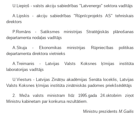
U.Liepiņš - valsts akciju sabiedrības "Latvenergo" sektora vadītājs
A.Lipskis - akciju sabiedrības "Rūpnīcprojekts AS" tehniskais
direktors
P.Romāns - Satiksmes ministrijas Stratēģiskās plānošanas
departamenta nodaļas vadītājs
A.Skuja - Ekonomikas ministrijas Rūpniecības politikas
departamenta direktora vietnieks
A.Treimanis - Latvijas Valsts Koksnes ķīmijas institūta
laboratorijas vadītājs
U.Viesturs - Latvijas Zinātņu akadēmijas Senāta loceklis, Latvijas
Valsts Koksnes ķīmijas institūta zinātniskās padomes priekšsēdētājs
2. Meža valsts ministram līdz 1995.gada 24.oktobrim ziņot
Ministru kabinetam par konkursa rezultātiem.
Ministru prezidents
M.Gailis