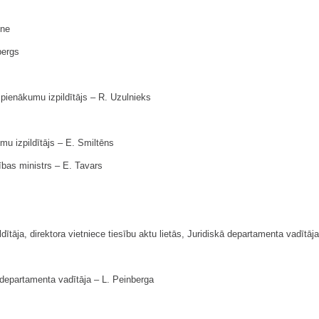
one
bergs
pienākumu izpildītājs ‒ R. Uzulnieks
umu izpildītājs ‒ E. Smiltēns
ības ministrs ‒ E. Tavars
ītāja, direktora vietniece tiesību aktu lietās, Juridiskā departamenta vadītāja 
departamenta vadītāja ‒ L. Peinberga