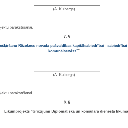
_________________________________
(A. Kulbergs)
ojektu parakstīšanai.
7. §
ešķiršanu Rēzeknes novada pašvaldības kapitālsabiedrībai - sabiedrībai
komunālserviss"
"
_________________________________
(A. Kulbergs)
ojektu parakstīšanai.
8. §
Likumprojekts "Grozījumi Diplomātiskā un konsulārā dienesta likumā