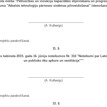
alsta mērķa "Pētniecības un inovāciju kapacitātes stiprināšana un prog
kuma "Atbalsts tehnoloģiju pārneses sistēmas pilnveidošanai" īstenošan
_________________________________
(A. Kulbergs)
rojektu parakstīšanai.
11. §
u kabineta 2015. gada 16. jūnija noteikumos Nr. 310 "Noteikumi par La
un publisko ēku apkure un ventilācija"""
_________________________________
(A. Kulbergs)
rojektu parakstīšanai.
12. §