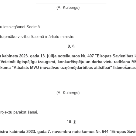
_________________________________
(A. Kulbergs)
tu iesniegšanai Saeimā.
 turpmāko virzību Saeimā ir ārlietu ministrs.
9. §
 kabineta 2023. gada 13. jūlija noteikumos Nr. 407 "Eiropas Savienības 
"Veicināt ilgtspējīgu izaugsmi, konkurētspēju un darba vietu radīšanu M
sākuma "Atbalsts MVU inovatīvas uzņēmējdarbības attīstībai" īstenošanas
_________________________________
(A. Kulbergs)
rojektu parakstīšanai.
10. §
stru kabineta 2023. gada 7. novembra noteikumos Nr. 644 "Eiropas Savi