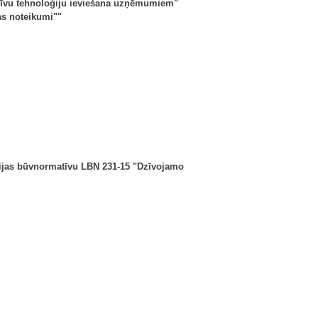
resīvu tehnoloģiju ieviešana uzņēmumiem"
as noteikumi""
tvijas būvnormatīvu LBN 231-15 "Dzīvojamo