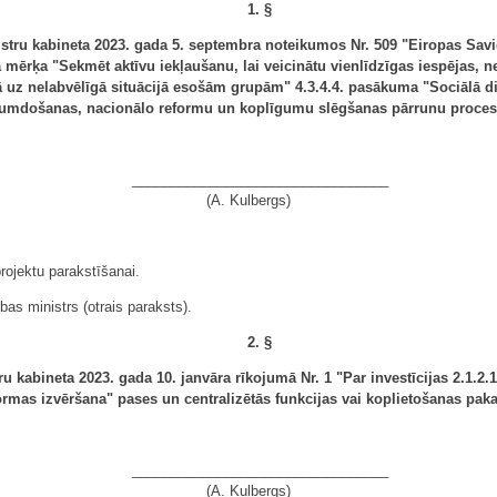
1. §
stru kabineta 2023. gada 5. septembra noteikumos Nr. 509 "Eiropas Sav
a mērķa "Sekmēt aktīvu iekļaušanu, lai veicinātu vienlīdzīgas iespējas, n
ā uz nelabvēlīgā situācijā esošām grupām" 4.3.4.4. pasākuma "Sociālā dia
likumdošanas, nacionālo reformu un koplīgumu slēgšanas pārrunu proces
_________________________________
(A. Kulbergs)
rojektu parakstīšanai.
bas ministrs (otrais paraksts).
2. §
 kabineta 2023. gada 10. janvāra rīkojumā Nr. 1 "Par investīcijas 2.1.2.1
ormas izvēršana" pases un centralizētās funkcijas vai koplietošanas pak
_________________________________
(A. Kulbergs)