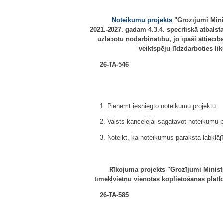
Noteikumu projekts
"Grozījumi Mini
2021.-2027. gadam 4.3.4. specifiskā atbalst
uzlabotu nodarbinātību, jo īpaši attiecīb
veiktspēju līdzdarboties 
26-TA-546
1. Pieņemt iesniegto noteikumu projektu.
2. Valsts kancelejai sagatavot noteikumu p
3. Noteikt, ka noteikumus paraksta labklājī
Rīkojuma projekts "Grozījumi Ministru
tīmekļvietņu vienotās koplietošanas platf
26-TA-585