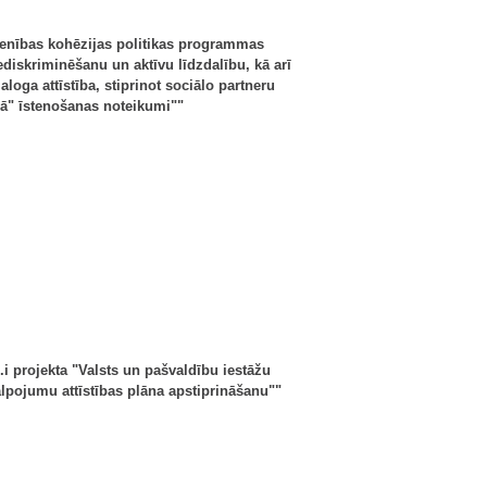
ienības kohēzijas politikas programmas
ediskriminēšanu un aktīvu līdzdalību, kā arī
loga attīstība, stiprinot sociālo partneru
ā" īstenošanas noteikumi""
.i projekta "Valsts un pašvaldību iestāžu
alpojumu attīstības plāna apstiprināšanu""