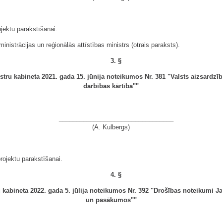
ojektu parakstīšanai.
inistrācijas un reģionālās attīstības ministrs (otrais paraksts).
3. §
stru kabineta 2021. gada 15. jūnija noteikumos Nr. 381 "Valsts aizsard
darbības kārtība""
_________________________________
(A. Kulbergs)
rojektu parakstīšanai.
4. §
 kabineta 2022. gada 5. jūlija noteikumos Nr. 392 "Drošības noteikumi J
un pasākumos""