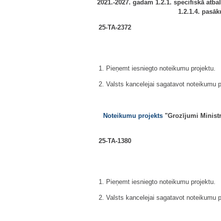
2021.-2027. gadam 1.2.1. specifiskā atb
1.2.1.4. pasā
25-TA-2372
1. Pieņemt iesniegto noteikumu projektu.
2. Valsts kancelejai sagatavot noteikumu p
Noteikumu projekts
"Grozījumi Ministr
25-TA-1380
1. Pieņemt iesniegto noteikumu projektu.
2. Valsts kancelejai sagatavot noteikumu p