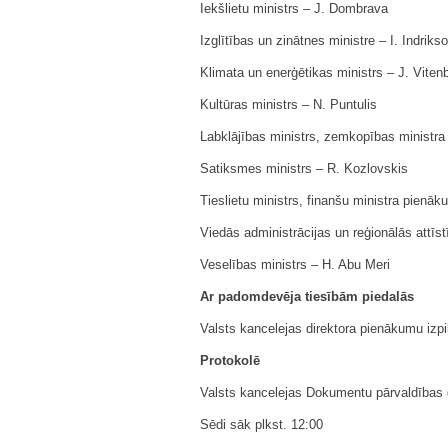
Iekšlietu ministrs ‒ J. Dombrava
Izglītības un zinātnes ministre ‒ I. Indriks
Klimata un enerģētikas ministrs ‒ J. Viten
Kultūras ministrs ‒ N. Puntulis
Labklājības ministrs, zemkopības ministra 
Satiksmes ministrs ‒ R. Kozlovskis
Tieslietu ministrs, finanšu ministra pienāk
Viedās administrācijas un reģionālās attīst
Veselības ministrs ‒ H. Abu Meri
Ar padomdevēja tiesībām piedalās
Valsts kancelejas direktora pienākumu izpild
Protokolē
Valsts kancelejas Dokumentu pārvaldības 
Sēdi sāk plkst. 12:00