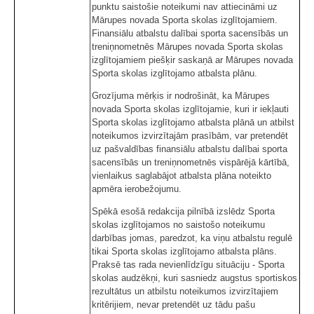
punktu saistošie noteikumi nav attiecināmi uz
Mārupes novada Sporta skolas izglītojamiem.
Finansiālu atbalstu dalībai sporta sacensībās un
treniņnometnēs Mārupes novada Sporta skolas
izglītojamiem piešķir saskaņā ar Mārupes novada
Sporta skolas izglītojamo atbalsta plānu.
Grozījuma mērķis ir nodrošināt, ka Mārupes
novada Sporta skolas izglītojamie, kuri ir iekļauti
Sporta skolas izglītojamo atbalsta plānā un atbilst
noteikumos izvirzītajām prasībām, var pretendēt
uz pašvaldības finansiālu atbalstu dalībai sporta
sacensībās un treniņnometnēs vispārējā kārtībā,
vienlaikus saglabājot atbalsta plāna noteikto
apmēra ierobežojumu.
Spēkā esošā redakcija pilnībā izslēdz Sporta
skolas izglītojamos no saistošo noteikumu
darbības jomas, paredzot, ka viņu atbalstu regulē
tikai Sporta skolas izglītojamo atbalsta plāns.
Praksē tas rada nevienlīdzīgu situāciju - Sporta
skolas audzēkņi, kuri sasniedz augstus sportiskos
rezultātus un atbilstu noteikumos izvirzītajiem
kritērijiem, nevar pretendēt uz tādu pašu