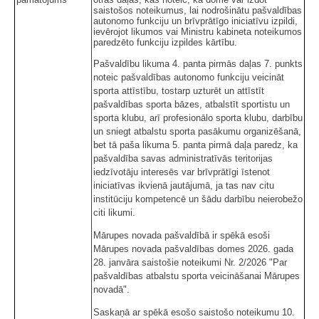
saistošos noteikumus, lai nodrošinātu pašvaldības
autonomo funkciju un brīvprātīgo iniciatīvu izpildi,
ievērojot likumos vai Ministru kabineta noteikumos
paredzēto funkciju izpildes kārtību.
Pašvaldību likuma 4. panta pirmās daļas 7. punkts
noteic pašvaldības autonomo funkciju veicināt
sporta attīstību, tostarp uzturēt un attīstīt
pašvaldības sporta bāzes, atbalstīt sportistu un
sporta klubu, arī profesionālo sporta klubu, darbību
un sniegt atbalstu sporta pasākumu organizēšanā,
bet tā paša likuma 5. panta pirmā daļa paredz, ka
pašvaldība savas administratīvās teritorijas
iedzīvotāju interesēs var brīvprātīgi īstenot
iniciatīvas ikvienā jautājumā, ja tas nav citu
institūciju kompetencē un šādu darbību neierobežo
citi likumi.
Mārupes novada pašvaldībā ir spēkā esoši
Mārupes novada pašvaldības domes 2026. gada
28. janvāra saistošie noteikumi Nr. 2/2026 "Par
pašvaldības atbalstu sporta veicināšanai Mārupes
novadā".
Saskaņā ar spēkā esošo saistošo noteikumu 10.