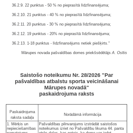
36.2.9. 22 punktus - 50 % no pieprasītā līdzfinansējuma;
36.2.10. 21 punktus - 40 % no pieprasītā līdzfinansējuma;
36.2.11. 20 punktus - 30 % no pieprasītā līdzfinansējuma;
36.2.12. 19 punktus - 20% no pieprasītā līdzfinansējuma;
36.2.13. 1-18 punktus - līdzfinansējums netiek piešķirts."
Mārupes novada pašvaldības domes priekšsēdētājs
A. Osītis
Saistošo noteikumu Nr. 28/2026 "Par
pašvaldības atbalstu sporta veicināšanai
Mārupes novadā"
paskaidrojuma raksts
Paskaidrojuma
Norādāmā informācija
raksta sadaļa
1. Mērķis un
Pašvaldības pilnvarojums izstrādāt saistošos
nepieciešamības
noteikumus izriet no Pašvaldību likuma 44. panta
pamatojums
otrās daļas, kas noteic, ka dome var izdot