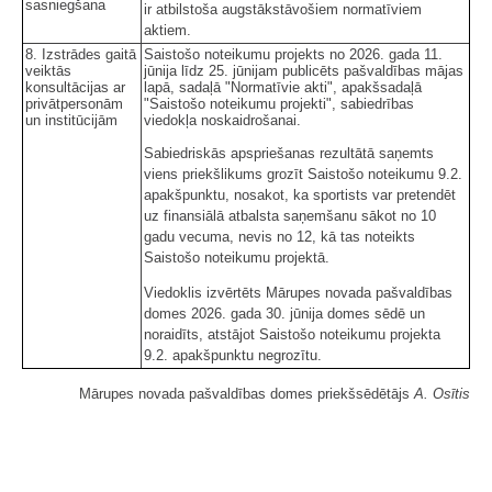
sasniegšana
ir atbilstoša augstākstāvošiem normatīviem
aktiem.
8. Izstrādes gaitā
Saistošo noteikumu projekts no 2026. gada 11.
veiktās
jūnija līdz 25. jūnijam publicēts pašvaldības mājas
konsultācijas ar
lapā, sadaļā "Normatīvie akti", apakšsadaļā
privātpersonām
"Saistošo noteikumu projekti", sabiedrības
un institūcijām
viedokļa noskaidrošanai.
Sabiedriskās apspriešanas rezultātā saņemts
viens priekšlikums grozīt Saistošo noteikumu 9.2.
apakšpunktu, nosakot, ka sportists var pretendēt
uz finansiālā atbalsta saņemšanu sākot no 10
gadu vecuma, nevis no 12, kā tas noteikts
Saistošo noteikumu projektā.
Viedoklis izvērtēts Mārupes novada pašvaldības
domes 2026. gada 30. jūnija domes sēdē un
noraidīts, atstājot Saistošo noteikumu projekta
9.2. apakšpunktu negrozītu.
Mārupes novada pašvaldības domes priekšsēdētājs
A. Osītis