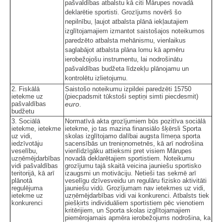
pašvaldības atbalstu kā citi Mārupes novadā
deklarētie sportisti. Grozījums novērš šo
nepilnību, ļaujot atbalsta plānā iekļautajiem
izglītojamajiem izmantot saistošajos noteikumos
paredzēto atbalsta mehānismu, vienlaikus
saglabājot atbalsta plāna lomu kā apmēru
ierobežojošu instrumentu, lai nodrošinātu
pašvaldības budžeta līdzekļu plānojamu un
kontrolētu izlietojumu.
2. Fiskālā
Saistošo noteikumu izpildei paredzēti 15750
ietekme uz
(piecpadsmit tūkstoši septiņi simti piecdesmit)
pašvaldības
euro
.
budžetu
3. Sociālā
Normatīvā akta grozījumiem būs pozitīva sociālā
ietekme, ietekme
ietekme, jo tas mazina finansiālo šķērsli Sporta
uz vidi,
skolas izglītojamo dalībai augsta līmeņa sporta
iedzīvotāju
sacensībās un treniņnometnēs, kā arī nodrošina
veselību,
vienlīdzīgāku attieksmi pret visiem Mārupes
uzņēmējdarbības
novadā deklarētajiem sportistiem. Noteikumu
vidi pašvaldības
grozījumu tajā skaitā veicina jauniešu sportisko
teritorijā, kā arī
izaugsmi un motivāciju. Netieši tas sekmē arī
plānotā
veselīgu dzīvesveidu un regulāru fizisko aktivitāti
regulējuma
jauniešu vidū. Grozījumam nav ietekmes uz vidi,
ietekme uz
uzņēmējdarbības vidi vai konkurenci. Atbalsts tiek
konkurenci
piešķirts individuāliem sportistiem pēc vienotiem
kritērijiem, un Sporta skolas izglītojamajiem
piemērojamais apmēra ierobežojums nodrošina, ka