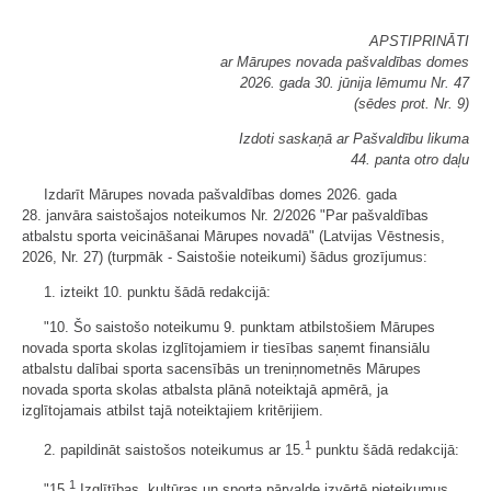
APSTIPRINĀTI
ar Mārupes novada pašvaldības domes
2026. gada 30. jūnija lēmumu Nr. 47
(sēdes prot. Nr. 9)
Izdoti saskaņā ar Pašvaldību likuma
44. panta otro daļu
Izdarīt Mārupes novada pašvaldības domes 2026. gada
28. janvāra saistošajos noteikumos Nr. 2/2026 "Par pašvaldības
atbalstu sporta veicināšanai Mārupes novadā" (Latvijas Vēstnesis,
2026, Nr. 27) (turpmāk - Saistošie noteikumi) šādus grozījumus:
1. izteikt 10. punktu šādā redakcijā:
"10. Šo saistošo noteikumu 9. punktam atbilstošiem Mārupes
novada sporta skolas izglītojamiem ir tiesības saņemt finansiālu
atbalstu dalībai sporta sacensībās un treniņnometnēs Mārupes
novada sporta skolas atbalsta plānā noteiktajā apmērā, ja
izglītojamais atbilst tajā noteiktajiem kritērijiem.
1
2. papildināt saistošos noteikumus ar 15.
punktu šādā redakcijā:
1
"15.
Izglītības, kultūras un sporta pārvalde izvērtē pieteikumus