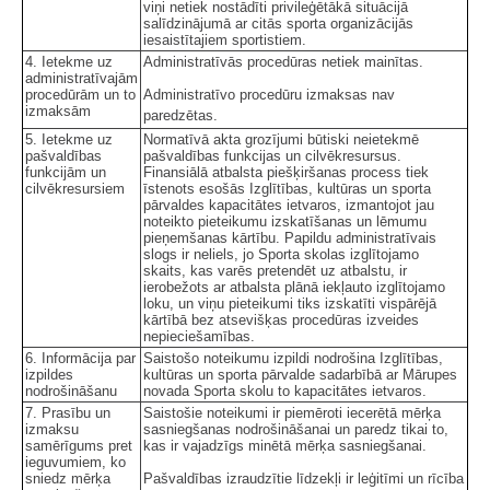
viņi netiek nostādīti privileģētākā situācijā
salīdzinājumā ar citās sporta organizācijās
iesaistītajiem sportistiem.
4. Ietekme uz
Administratīvās procedūras netiek mainītas.
administratīvajām
procedūrām un to
Administratīvo procedūru izmaksas nav
izmaksām
paredzētas.
5. Ietekme uz
Normatīvā akta grozījumi būtiski neietekmē
pašvaldības
pašvaldības funkcijas un cilvēkresursus.
funkcijām un
Finansiālā atbalsta piešķiršanas process tiek
cilvēkresursiem
īstenots esošās Izglītības, kultūras un sporta
pārvaldes kapacitātes ietvaros, izmantojot jau
noteikto pieteikumu izskatīšanas un lēmumu
pieņemšanas kārtību. Papildu administratīvais
slogs ir neliels, jo Sporta skolas izglītojamo
skaits, kas varēs pretendēt uz atbalstu, ir
ierobežots ar atbalsta plānā iekļauto izglītojamo
loku, un viņu pieteikumi tiks izskatīti vispārējā
kārtībā bez atsevišķas procedūras izveides
nepieciešamības.
6. Informācija par
Saistošo noteikumu izpildi nodrošina Izglītības,
izpildes
kultūras un sporta pārvalde sadarbībā ar Mārupes
nodrošināšanu
novada Sporta skolu to kapacitātes ietvaros.
7. Prasību un
Saistošie noteikumi ir piemēroti iecerētā mērķa
izmaksu
sasniegšanas nodrošināšanai un paredz tikai to,
samērīgums pret
kas ir vajadzīgs minētā mērķa sasniegšanai.
ieguvumiem, ko
sniedz mērķa
Pašvaldības izraudzītie līdzekļi ir leģitīmi un rīcība