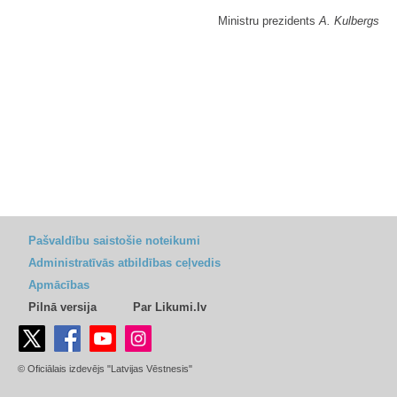
Ministru prezidents
A. Kulbergs
Pašvaldību saistošie noteikumi
Administratīvās atbildības ceļvedis
Apmācības
Pilnā versija
Par Likumi.lv
© Oficiālais izdevējs "Latvijas Vēstnesis"