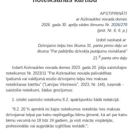
APSTIPRINĀTI
ar Aizkraukles novada domes
2026. gada 30. aprīļa sēdes lēmumu Nr.
2026/278
(prot. Nr. 6, 6. p.)
Izdoti saskaņā ar
Dzīvojamo telpu īres likuma 31. panta pirmo daļu un
likuma "Par palīdzību dzīvokļa jautājumu risināšanā"
9
21.
panta otro daļu
Izdarīt Aizkraukles novada domes 2023. gada 20. jūlija saistošajos
noteikumos Nr. 2023/11 "Par Aizkraukles novada pašvaldības
īpašumā vai valdījumā esošo dzīvojamo telpu īres maksas
noteikšanas kārtību" ("Latvijas Vēstnesis", 2023, Nr. 144), turpmāk -
saistošie noteikumi, šādus grozījumus:
1. izteikt saistošo noteikumu 8.2. apakšpunktu šādā redakcijā:
"8.2. 20 % apmērā no šajos noteikumos noteiktās īres maksas
dzīvojamai telpai par katru nepilngadīgu bērnu ģimenē, kā arī par katru
bērnu vecumā no 18 līdz 24 gadiem, ja viņš mācās vispārējās,
profesionālās vai augstākās izglītības iestādē;";