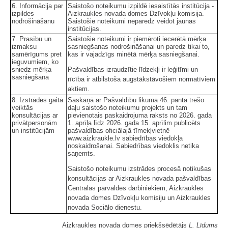
6. Informācija par
Saistošo noteikumu izpildē iesaistītās institūcija -
izpildes
Aizkraukles novada domes Dzīvokļu komisija.
nodrošināšanu
Saistošie noteikumi neparedz veidot jaunas
institūcijas.
7. Prasību un
Saistošie noteikumi ir piemēroti iecerētā mērķa
izmaksu
sasniegšanas nodrošināšanai un paredz tikai to,
samērīgums pret
kas ir vajadzīgs minētā mērķa sasniegšanai.
ieguvumiem, ko
sniedz mērķa
Pašvaldības izraudzītie līdzekļi ir leģitīmi un
sasniegšana
rīcība ir atbilstoša augstākstāvošiem normatīviem
aktiem.
8. Izstrādes gaitā
Saskaņā ar Pašvaldību likuma 46. panta trešo
veiktās
daļu saistošo noteikumu projekts un tam
konsultācijas ar
pievienotais paskaidrojuma raksts no 2026. gada
privātpersonām
1. aprīļa līdz 2026. gada 15. aprīlim publicēts
un institūcijām
pašvaldības oficiālajā tīmekļvietnē
www.aizkraukle.lv sabiedrības viedokļa
noskaidrošanai. Sabiedrības viedoklis netika
saņemts.
Saistošo noteikumu izstrādes procesā notikušas
konsultācijas ar Aizkraukles novada pašvaldības
Centrālās pārvaldes darbiniekiem, Aizkraukles
novada domes Dzīvokļu komisiju un Aizkraukles
novada Sociālo dienestu.
Aizkraukles novada domes priekšsēdētājs
L. Līdums