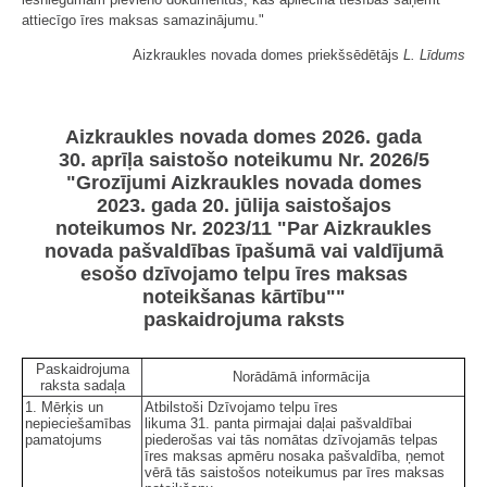
attiecīgo īres maksas samazinājumu."
Aizkraukles novada domes priekšsēdētājs
L. Līdums
Aizkraukles novada domes 2026. gada
30. aprīļa saistošo noteikumu Nr. 2026/5
"Grozījumi Aizkraukles novada domes
2023. gada 20. jūlija saistošajos
noteikumos Nr. 2023/11 "Par Aizkraukles
novada pašvaldības īpašumā vai valdījumā
esošo dzīvojamo telpu īres maksas
noteikšanas kārtību""
paskaidrojuma raksts
Paskaidrojuma
Norādāmā informācija
raksta sadaļa
1. Mērķis un
Atbilstoši Dzīvojamo telpu īres
nepieciešamības
likuma 31. panta pirmajai daļai pašvaldībai
pamatojums
piederošas vai tās nomātas dzīvojamās telpas
īres maksas apmēru nosaka pašvaldība, ņemot
vērā tās saistošos noteikumus par īres maksas