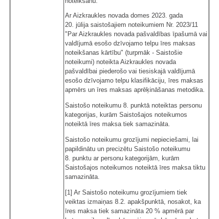
noteikšanu.
Ar Aizkraukles novada domes 2023. gada
20. jūlija saistošajiem noteikumiem Nr. 2023/11
"Par Aizkraukles novada pašvaldības īpašumā vai
valdījumā esošo dzīvojamo telpu īres maksas
noteikšanas kārtību" (turpmāk - Saistošie
noteikumi) noteikta Aizkraukles novada
pašvaldībai piederošo vai tiesiskajā valdījumā
esošo dzīvojamo telpu klasifikāciju, īres maksas
apmērs un īres maksas aprēķināšanas metodika.
Saistošo noteikumu 8. punktā noteiktas personu
kategorijas, kurām Saistošajos noteikumos
noteiktā īres maksa tiek samazināta.
Saistošo noteikumu grozījumi nepieciešami, lai
papildinātu un precizētu Saistošo noteikumu
8. punktu ar personu kategorijām, kurām
Saistošajos noteikumos noteiktā īres maksa tiktu
samazināta.
[1] Ar Saistošo noteikumu grozījumiem tiek
veiktas izmaiņas 8.2. apakšpunktā, nosakot, ka
īres maksa tiek samazināta 20 % apmērā par