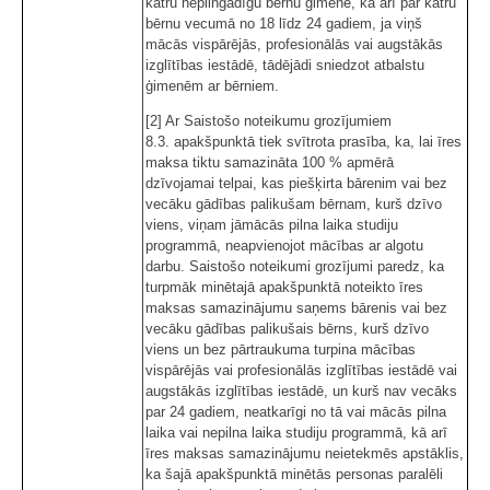
katru nepilngadīgu bērnu ģimenē, kā arī par katru
bērnu vecumā no 18 līdz 24 gadiem, ja viņš
mācās vispārējās, profesionālās vai augstākās
izglītības iestādē, tādējādi sniedzot atbalstu
ģimenēm ar bērniem.
[2] Ar Saistošo noteikumu grozījumiem
8.3. apakšpunktā tiek svītrota prasība, ka, lai īres
maksa tiktu samazināta 100 % apmērā
dzīvojamai telpai, kas piešķirta bārenim vai bez
vecāku gādības palikušam bērnam, kurš dzīvo
viens, viņam jāmācās pilna laika studiju
programmā, neapvienojot mācības ar algotu
darbu. Saistošo noteikumi grozījumi paredz, ka
turpmāk minētajā apakšpunktā noteikto īres
maksas samazinājumu saņems bārenis vai bez
vecāku gādības palikušais bērns, kurš dzīvo
viens un bez pārtraukuma turpina mācības
vispārējās vai profesionālās izglītības iestādē vai
augstākās izglītības iestādē, un kurš nav vecāks
par 24 gadiem, neatkarīgi no tā vai mācās pilna
laika vai nepilna laika studiju programmā, kā arī
īres maksas samazinājumu neietekmēs apstāklis,
ka šajā apakšpunktā minētās personas paralēli