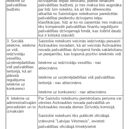
ietekme uz
dzīvojamās telpas lietošanu, plānoti ienākumi
pašvaldības
pašvaldības budžetā, jo īres maksa būs augstāka
budžetu
par līdz šim noteikto, kā arī tiks diferencēta
atkarībā no Saistošajos noteikumos paredzētās
pašvaldībai piederošu dzīvojamo telpu
klasifikācijas, līdz ar ko no saņemtās īres maksas
tiks kompensēti pašvaldības finanšu ieguldījumi
pašvaldības dzīvojamajā fondā, kas šobrīd daudz
kur ir kritiskā stāvoklī.
3. Sociālā
Saistošie noteikumi veicinās iedzīvotāju piesaisti
ietekme, ietekme
Aizkraukles novadam, kā arī veicinās Aizkraukles
uz vidi,
novada pašvaldības dzīvojamā fonda sakārtošanu
iedzīvotāju
un pieejamību, kas kopumā pozitīvi ietekmēs vidi.
veselību,
uzņēmējdarbības
Ietekme uz iedzīvotāju veselību - nav
vidi pašvaldības
attiecināms.
teritorijā, kā arī
plānotā
Ietekme uz uzņēmējdarbības vidi pašvaldības
regulējuma
teritorijā - nav attiecināms.
ietekme uz
konkurenci
Ietekme uz konkurenci - nav attiecināms.
4. Ietekme uz
Par Saistošo noteikumu piemērošanu persona var
administratīvajām
vērsties Aizkraukles novada pašvaldībā un
procedūrām un to
Aizkraukles novada domes Dzīvokļu komisijā.
izmaksām
Saistošie noteikumi tiks publicēti oficiālajā
izdevumā "Latvijas Vēstnesis", ievietoti
pašvaldības oficiālajā tīmekļvietnē