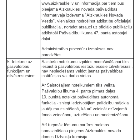
www.aizkraukle.lv un informācija par tiem būs
pieejama Aizkraukles novada pašvaldības
informatīvajā izdevumā "Aizkraukles Novada
Vēstis", vienlaikus nodrošinot atbilstību oficiālajai
publikācijai, norādot atsauci uz oficiālo publikāciju
atbilstoši Pašvaldību likuma 47. panta astotajai
daļai.
Administratīvo procedūru izmaksas nav
paredzētas.
5. Ietekme uz
Saistošo noteikumu izpildes nodrošināšanai tiks
pašvaldības
iesaistīti pašvaldības iestāžu esošie cilvēkresursi,
funkcijām un
nav nepieciešams veidot jaunas pašvaldības
cilvēkresursiem
institūcijas vai darba vietas.
Ar Saistošajiem noteikumiem tiks veikta
Pašvaldību likuma 4. panta pirmās daļas
10. punktā noteiktā pašvaldības autonomā
funkcija - sniegt iedzīvotājiem palīdzību mājokļa
jautājumu risināšanā, kā arī veicināt dzīvojamā
fonda veidošanu, uzturēšanu un modernizēšanu.
Arī turpmāk lēmumu par īres maksas
samazināšanu pieņems Aizkraukles novada
domes Dzīvokļu komisija.