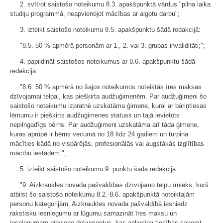
2. svītrot saistošo noteikumu 8.3. apakšpunktā vārdus "pilna laika
studiju programmā, neapvienojot mācības ar algotu darbu";
3. izteikt saistošo noteikumu 8.5. apakšpunktu šādā redakcijā:
"8.5. 50 % apmērā personām ar 1., 2. vai 3. grupas invaliditāti;";
4. papildināt saistošos noteikumus ar 8.6. apakšpunktu šādā
redakcijā:
"8.6. 50 % apmērā no šajos noteikumos noteiktās īres maksas
dzīvojamai telpai, kas piešķirta audžuģimenēm. Par audžuģimeni šo
saistošo noteikumu izpratnē uzskatāma ģimene, kurai ar bāriņtiesas
lēmumu ir piešķirts audžuģimenes statuss un tajā ievietots
nepilngadīgs bērns. Par audžuģimeni uzskatāma arī tāda ģimene,
kuras aprūpē ir bērns vecumā no 18 līdz 24 gadiem un turpina
mācīties kādā no vispārējās, profesionālās vai augstākās izglītības
mācību iestādēm.";
5. izteikt saistošo noteikumu 9. punktu šādā redakcijā:
"9. Aizkraukles novada pašvaldības dzīvojamo telpu īrnieks, kurš
atbilst šo saistošo noteikumu 8.2.-8.6. apakšpunktā noteiktajām
personu kategorijām, Aizkraukles novada pašvaldībā iesniedz
rakstisku iesniegumu ar lūgumu samazināt īres maksu un
iesniegumam pievieno dokumentus, kas apliecina tiesības saņemt