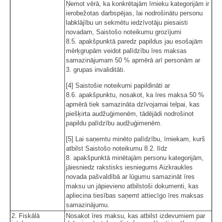
Ņemot vērā, ka konkrētajām īrnieku kategorijām ir
ierobežotas darbspējas, lai nodrošinātu personu
labklājību un sekmētu iedzīvotāju piesaisti
novadam, Saistošo noteikumu grozījumi
8.5. apakšpunktā paredz papildus jau esošajām
mērķgrupām veidot palīdzību īres maksas
samazinājumam 50 % apmērā arī personām ar
3. grupas invaliditāti.
[4] Saistošie noteikumi papildināti ar
8.6. apakšpunktu, nosakot, ka īres maksa 50 %
apmērā tiek samazināta dzīvojamai telpai, kas
piešķirta audžuģimenēm, tādējādi nodrošinot
papildu palīdzību audžuģimenēm.
[5] Lai saņemtu minēto palīdzību, īrniekam, kurš
atbilst Saistošo noteikumu 8.2. līdz
8. apakšpunktā minētajām personu kategorijām,
jāiesniedz rakstisks iesniegums Aizkraukles
novada pašvaldībā ar lūgumu samazināt īres
maksu un jāpievieno atbilstoši dokumenti, kas
apliecina tiesības saņemt attiecīgo īres maksas
samazinājumu.
2. Fiskālā
Nosakot īres maksu, kas atbilst izdevumiem par