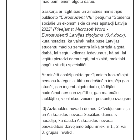
mācībām ieņem algotu darbu.
Saskaņā ar Izglītības un zinātnes ministrijas
"Eurostudent VIII"
publicēto
pētījumu "Studentu
sociālie un ekonomiskie dzīves apstākļi Latvijā
(Pieejams: Microsoft Word -
2022"
Eurostudent8 Latvijas ziņojums v0.4.docx)
,
kurā norādīts, ka vairāk nekā puse Latvijas
studentu mācību semestra laikā strādā algotā
darbā, lai segtu ikdienas izdevumus, kā arī, lai
iegūtu pieredzi darba tirgū, tai skaitā, praktiski
apgūtu studiju specialitāti.
Ar minētā apakšpunkta grozījumiem konkrētajai
personu kategorijai tiktu nodrošināta iespēja gan
studēt, gan ieņemt algotu darbu, tādējādi
nodrošinot sev gan izglītību, gan materiālo
labklājību, vienlaikus veicinot personīgo izaugsmi.
[3] Aizkraukles novada domes Dzīvokļu komisija
un Aizkraukles novada Sociālais dienests
norādīja, ka daudzi Aizkraukles novada
pašvaldības dzīvojamo telpu īrnieki ir 1., 2. vai
3. grupas invalīdi.