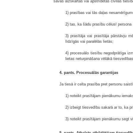
savas aizskartās vai apstrīdētās civilās tiesīb
1) prasības vai tās daļas nesamērīgu
2) tas, ka šādu prasību cēlusī persona 
3) prasītāja vai prasītāja pārstāvju m
līdzīgās vai paralēlās lietās;
4) procesuālo tiesību negodprātīga iz
lietas neturpināšana vēlākā tiesvedības
4. pants. Procesuālās garantijas
Ja tiesā ir celta prasība pret personu saistī
1) noteikt prasītājam pienākumu iemak
2) izbeigt tiesvedību sakarā ar to, ka 
3) noteikt prasītājam pienākumu segt v
5. pants. Atbalsts atbildētājam tiesvedīb