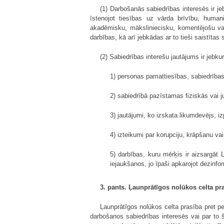
(1) Darbošanās sabiedrības interesēs ir je
īstenojot tiesības uz vārda brīvību, humani
akadēmisku, māksliniecisku, komentējošu vai 
darbības, kā arī jebkādas ar to tieši saistīta
(2) Sabiedrības interešu jautājums ir jebkur
1) personas pamattiesības, sabiedrības 
2) sabiedrībā pazīstamas fiziskās vai j
3) jautājumi, ko izskata likumdevējs, izp
4) izteikumi par korupciju, krāpšanu v
5) darbības, kuru mērķis ir aizsargāt
iejaukšanos, jo īpaši apkarojot dezinfo
3. pants. Ļaunprātīgos nolūkos celta pr
Ļaunprātīgos nolūkos celta prasība pret pe
darbošanos sabiedrības interesēs vai par to š