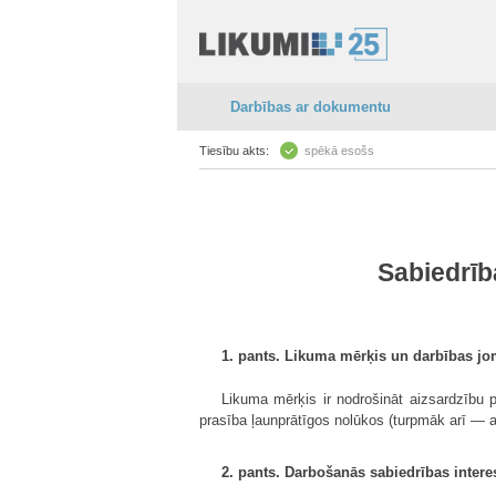
Darbības ar dokumentu
Tiesību akts:
spēkā esošs
Sabiedrīb
1. pants. Likuma mērķis un darbības j
Likuma mērķis ir nodrošināt aizsardzību 
prasība ļaunprātīgos nolūkos (turpmāk arī — at
2. pants. Darbošanās sabiedrības intere