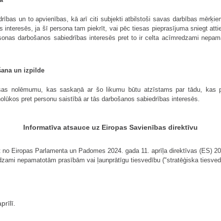
rības un to apvienības, kā arī citi subjekti atbilstoši savas darbības mērķiem 
 interesēs, ja šī persona tam piekrīt, vai pēc tiesas pieprasījuma sniegt atti
ersonas darbošanos sabiedrības interesēs pret to ir celta acīmredzami nepama
šana un izpilde
tiesas nolēmumu, kas saskaņā ar šo likumu būtu atzīstams par tādu, kas 
olūkos pret personu saistībā ar tās darbošanos sabiedrības interesēs.
Informatīva atsauce uz Eiropas Savienības direktīvu
et no Eiropas Parlamenta un Padomes 2024. gada 11. aprīļa direktīvas (ES) 20
dzami nepamatotām prasībām vai ļaunprātīgu tiesvedību ("stratēģiska tiesvedī
rīlī.