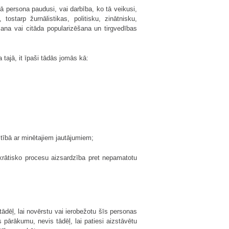
ā persona paudusi, vai darbība, ko tā veikusi,
ostarp žurnālistikas, politisku, zinātnisku,
šana vai citāda popularizēšana un tirgvedības
a tajā, it īpaši tādās jomās kā:
stībā ar minētajiem jautājumiem;
krātisko procesu aizsardzība pret nepamatotu
tādēļ, lai novērstu vai ierobežotu šīs personas
 pārākumu, nevis tādēļ, lai patiesi aizstāvētu