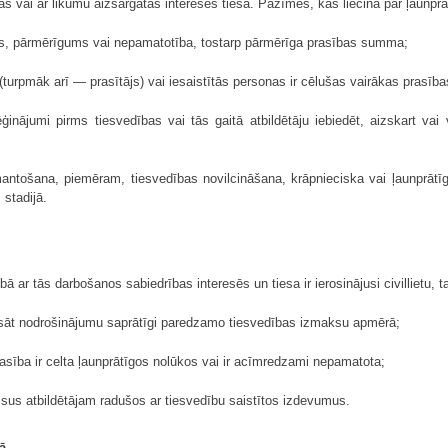
as vai ar likumu aizsargātās intereses tiesā. Pazīmes, kas liecina par ļaunprā
ms, pārmērīgums vai nepamatotība, tostarp pārmērīga prasības summa;
(turpmāk arī — prasītājs) vai iesaistītās personas ir cēlušas vairākas prasība
ēģinājumi pirms tiesvedības vai tās gaitā atbildētāju iebiedēt, aizskart vai 
mantošana, piemēram, tiesvedības novilcināšana, krāpnieciska vai ļaunprātīg
 stadijā.
bā ar tās darbošanos sabiedrības interesēs un tiesa ir ierosinājusi civillietu, t
sāt nodrošinājumu saprātīgi paredzamo tiesvedības izmaksu apmērā;
prasība ir celta ļaunprātīgos nolūkos vai ir acīmredzami nepamatota;
isus atbildētājam radušos ar tiesvedību saistītos izdevumus.
ā