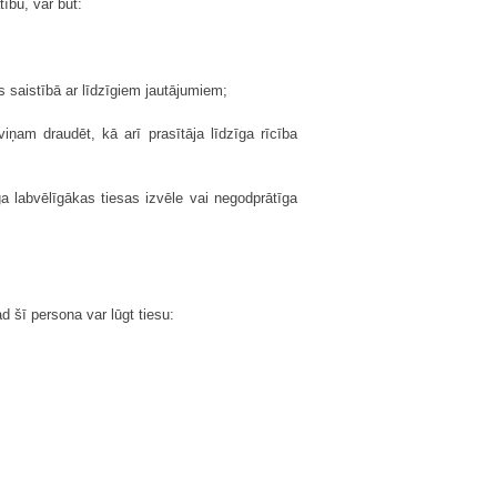
tību, var būt:
s saistībā ar līdzīgiem jautājumiem;
viņam draudēt, kā arī prasītāja līdzīga rīcība
a labvēlīgākas tiesas izvēle vai negodprātīga
ad šī persona var lūgt tiesu: