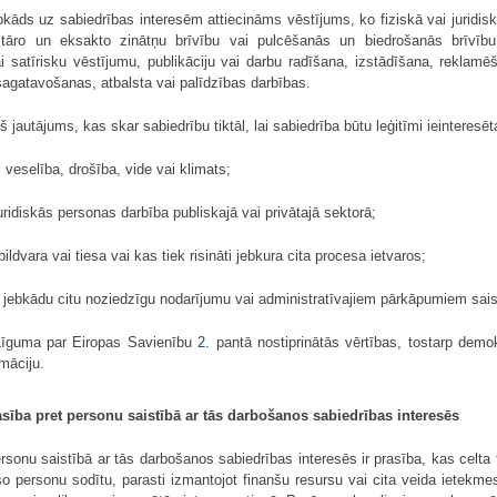
bkāds uz sabiedrības interesēm attiecināms vēstījums, ko fiziskā vai juridisk
tāro un eksakto zinātņu brīvību vai pulcēšanās un biedrošanās brīvību, t
satīrisku vēstījumu, publikāciju vai darbu radīšana, izstādīšana, reklamē
s sagatavošanas, atbalsta vai palīdzības darbības.
š jautājums, kas skar sabiedrību tiktāl, lai sabiedrība būtu leģitīmi ieinteresēt
veselība, drošība, vide vai klimats;
uridiskās personas darbība publiskajā vai privātajā sektorā;
ildvara vai tiesa vai kas tiek risināti jebkura cita procesa ietvaros;
ai jebkādu citu noziedzīgu nodarījumu vai administratīvajiem pārkāpumiem sai
 Līguma par Eiropas Savienību
2.
pantā nostiprinātās vērtības, tostarp demo
rmāciju.
asība pret personu saistībā ar tās darbošanos sabiedrības interesēs
rsonu saistībā ar tās darbošanos sabiedrības interesēs ir prasība, kas celta 
o personu sodītu, parasti izmantojot finanšu resursu vai cita veida ietekmes