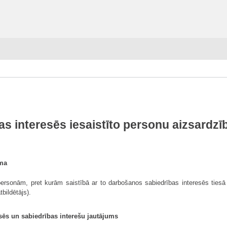
as interesēs iesaistīto personu aizsardzī
oma
personām, pret kurām saistībā ar to darbošanos sabiedrības interesēs tiesā
bildētājs).
sēs un sabiedrības interešu jautājums