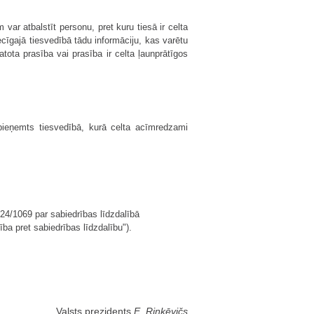
var atbalstīt personu, pret kuru tiesā ir celta
ecīgajā tiesvedībā tādu informāciju, kas varētu
tota prasība vai prasība ir celta ļaunprātīgos
pieņemts tiesvedībā, kurā celta acīmredzami
24/1069 par sabiedrības līdzdalībā
ba pret sabiedrības līdzdalību").
Valsts prezidents
E. Rinkēvičs