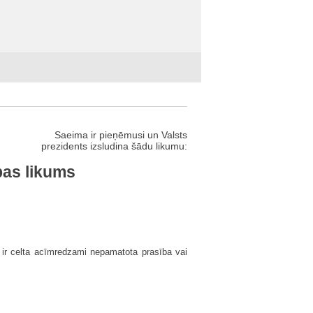
Saeima ir pieņēmusi un Valsts
prezidents izsludina šādu likumu:
bas likums
 ir celta acīmredzami nepamatota prasība vai