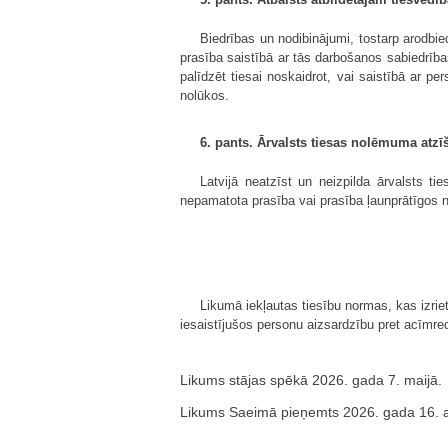
Biedrības un nodibinājumi, tostarp arodbied
prasība saistībā ar tās darbošanos sabiedrības
palīdzēt tiesai noskaidrot, vai saistībā ar p
nolūkos.
6. pants. Ārvalsts tiesas nolēmuma atzī
Latvijā neatzīst un neizpilda ārvalsts 
nepamatota prasība vai prasība ļaunprātīgos n
Likumā iekļautas tiesību normas, kas izri
iesaistījušos personu aizsardzību pret acīmre
Likums stājas spēkā 2026. gada 7. maijā.
Likums Saeimā pieņemts 2026. gada 16. ap