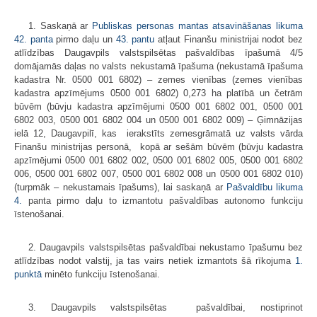
1. Saskaņā ar
Publiskas personas mantas atsavināšanas likuma
42. panta
pirmo daļu un
43. pantu
atļaut Finanšu ministrijai nodot bez
atlīdzības Daugavpils valstspilsētas pašvaldības īpašumā 4/5
domājamās daļas no valsts nekustamā īpašuma (nekustamā īpašuma
kadastra Nr. 0500 001 6802) – zemes vienības (zemes vienības
kadastra apzīmējums 0500 001 6802) 0,273 ha platībā un četrām
būvēm (būvju kadastra apzīmējumi 0500 001 6802 001, 0500 001
6802 003, 0500 001 6802 004 un 0500 001 6802 009) – Ģimnāzijas
ielā 12, Daugavpilī, kas ierakstīts zemesgrāmatā uz valsts vārda
Finanšu ministrijas personā, kopā ar sešām būvēm (būvju kadastra
apzīmējumi 0500 001 6802 002, 0500 001 6802 005, 0500 001 6802
006, 0500 001 6802 007, 0500 001 6802 008 un 0500 001 6802 010)
(turpmāk – nekustamais īpašums), lai saskaņā ar
Pašvaldību likuma
4.
panta pirmo daļu to izmantotu pašvaldības autonomo funkciju
īstenošanai.
2. Daugavpils valstspilsētas pašvaldībai nekustamo īpašumu bez
atlīdzības nodot valstij, ja tas vairs netiek izmantots šā rīkojuma
1.
punktā
minēto funkciju īstenošanai.
3. Daugavpils valstspilsētas pašvaldībai, nostiprinot