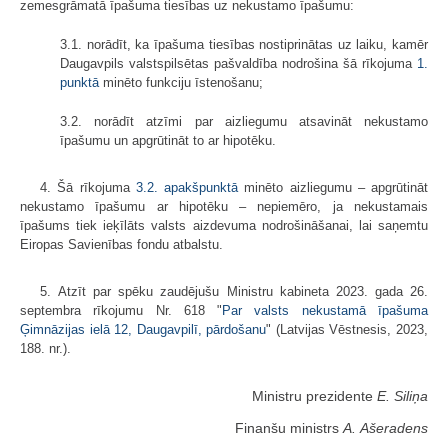
zemesgrāmatā īpašuma tiesības uz nekustamo īpašumu:
3.1. norādīt, ka īpašuma tiesības nostiprinātas uz laiku, kamēr
Daugavpils valstspilsētas pašvaldība nodrošina šā rīkojuma
1.
punktā
minēto funkciju īstenošanu;
3.2. norādīt atzīmi par aizliegumu atsavināt nekustamo
īpašumu un apgrūtināt to ar hipotēku.
4. Šā rīkojuma
3.2. apakšpunktā
minēto aizliegumu – apgrūtināt
nekustamo īpašumu ar hipotēku – nepiemēro, ja nekustamais
īpašums tiek ieķīlāts valsts aizdevuma nodrošināšanai, lai saņemtu
Eiropas Savienības fondu atbalstu.
5. Atzīt par spēku zaudējušu Ministru kabineta 2023. gada 26.
septembra rīkojumu Nr. 618 "
Par valsts nekustamā īpašuma
Ģimnāzijas ielā 12, Daugavpilī, pārdošanu
" (Latvijas Vēstnesis, 2023,
188. nr.).
Ministru prezidente
E. Siliņa
Finanšu ministrs
A. Ašeradens