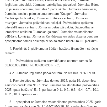
institūcijām Jūrmalas valstspilsētas administrācijai, Jūrmalas
Izglītības pārvaldei, Jūrmalas Labklājības pārvaldei, Jūrmalas Bērnu
un jauniešu centram, Jūrmalas Sporta skolai, Jūrmalas bāriņtiesai,
Jūrmalas sociālo pakalpojumu centram "Kauguri", Jūrmalas
Centrālajai bibliotēkai, Jūrmalas Kultūras centram, Jūrmalas
muzejam, Jūrmalas pašvaldības policijai, Pašvaldības īpašumu
pārvaldīšanas centram, Jūrmalas ostas pārvaldei, Sabiedrībai ar
ierobežoto atbildību "Jūrmalas gaisma", Jūrmalas valstspilsētas
vēlēšanu komisijai, Jūrmalas Kultūrtelpas un vides dizaina centram
apstiprinātās tāmes saskaņā ar šo saistošo noteikumu 5. pielikumu.
4. Papildināt 2. pielikumu ar šādām budžeta finansēto institūciju
tāmēm:
4.1. Pašvaldības īpašumu pārvaldīšanas centram tāmes Nr.
03.600.035.PIPC, Nr. 03.600.030.PIPC;
4.2. Jūrmalas Izglītības pārvaldei tāmi Nr. 09.100.P126.IP.LAC.
5. Pamatojoties uz Jūrmalas domes 2024. gada 19. decembra
saistošo noteikumu Nr. 61 "Par Jūrmalas valstspilsētas pašvaldības
2025. gada budžetu" 5., 7. punktu un 9.1., 9.2., 9.3., 9.4., 9.7., 10.1.,
10.2., 10.3. apakšpunktu:
5.1. apstiprināt ar Jūrmalas valstspilsētas pašvaldības 2025. gada
4. septembra rīkojumu Nr. 1.1-14/2025/216, 10. septembra rīkojumu