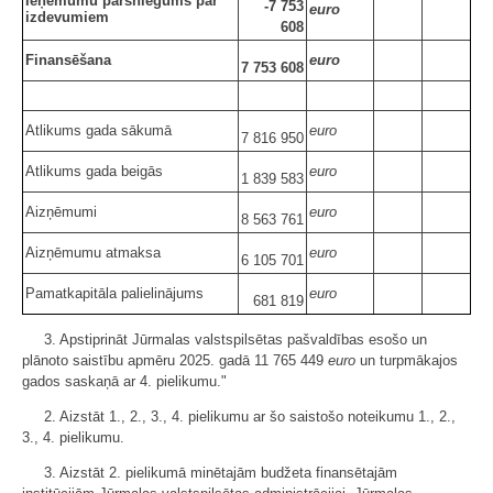
Ieņēmumu pārsniegums pār
-7 753
euro
izdevumiem
608
Finansēšana
euro
7 753 608
Atlikums gada sākumā
euro
7 816 950
Atlikums gada beigās
euro
1 839 583
Aizņēmumi
euro
8 563 761
Aizņēmumu atmaksa
euro
6 105 701
Pamatkapitāla palielinājums
euro
681 819
3. Apstiprināt Jūrmalas valstspilsētas pašvaldības esošo un
plānoto saistību apmēru 2025. gadā 11 765 449
euro
un turpmākajos
gados saskaņā ar 4. pielikumu."
2. Aizstāt 1., 2., 3., 4. pielikumu ar šo saistošo noteikumu 1., 2.,
3., 4. pielikumu.
3. Aizstāt 2. pielikumā minētajām budžeta finansētajām