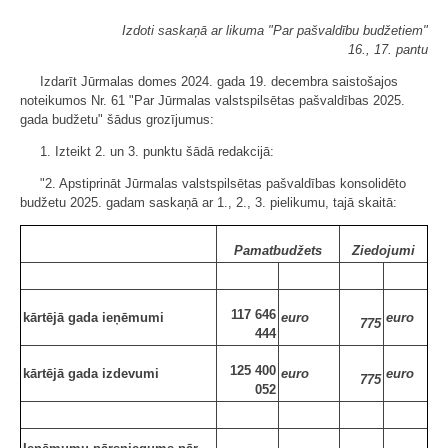
Izdoti saskaņā ar likuma "Par pašvaldību budžetiem"
16., 17. pantu
Izdarīt Jūrmalas domes 2024. gada 19. decembra saistošajos
noteikumos Nr. 61 "Par Jūrmalas valstspilsētas pašvaldības 2025.
gada budžetu" šādus grozījumus:
1. Izteikt 2. un 3. punktu šādā redakcijā:
"2. Apstiprināt Jūrmalas valstspilsētas pašvaldības konsolidēto
budžetu 2025. gadam saskaņā ar 1., 2., 3. pielikumu, tajā skaitā:
Pamatbudžets
Ziedojumi
117 646
kārtējā gada ieņēmumi
euro
euro
775
444
125 400
kārtējā gada izdevumi
euro
euro
775
052