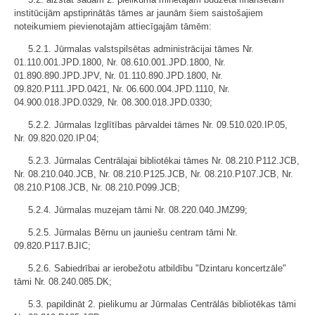
institūcijām apstiprinātās tāmes ar jaunām šiem saistošajiem
noteikumiem pievienotajām attiecīgajām tāmēm:
5.2.1. Jūrmalas valstspilsētas administrācijai tāmes Nr.
01.110.001.JPD.1800, Nr. 08.610.001.JPD.1800, Nr.
01.890.890.JPD.JPV, Nr. 01.110.890.JPD.1800, Nr.
09.820.P111.JPD.0421, Nr. 06.600.004.JPD.1110, Nr.
04.900.018.JPD.0329, Nr. 08.300.018.JPD.0330;
5.2.2. Jūrmalas Izglītības pārvaldei tāmes Nr. 09.510.020.IP.05,
Nr. 09.820.020.IP.04;
5.2.3. Jūrmalas Centrālajai bibliotēkai tāmes Nr. 08.210.P112.JCB,
Nr. 08.210.040.JCB, Nr. 08.210.P125.JCB, Nr. 08.210.P107.JCB, Nr.
08.210.P108.JCB, Nr. 08.210.P099.JCB;
5.2.4. Jūrmalas muzejam tāmi Nr. 08.220.040.JMZ99;
5.2.5. Jūrmalas Bērnu un jauniešu centram tāmi Nr.
09.820.P117.BJIC;
5.2.6. Sabiedrībai ar ierobežotu atbildību "Dzintaru koncertzāle"
tāmi Nr. 08.240.085.DK;
5.3. papildināt 2. pielikumu ar Jūrmalas Centrālās bibliotēkas tāmi