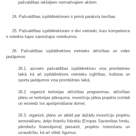
pašvaldības iekšējiem normatīvajiem aktiem.
24. Pašvaldības izpilddirektoram ir pirmā paraksta tiesības.
25. Pašvaldības izpilddirektoram ir divi vietnieki, kuru kompetence
ir noteikta šajos saistošajos noteikumos.
26. Pašvaldības izpilddirektora vietnieks attīstības un vides
jautājumos:
26.1. aizvieto pašvaldības izpilddirektoru viņa prombūtnes
laikā, kā arī izpilddirektora vietnieku izglītības, kultūras un
sporta jautājumos viņa prombūtnes laikā;
26.2. organizē teritorijas attīstības programmas, attīstības
plānu un teritorijas plānojuma, investīciju plāna projekta izstrādi
un iesniedz tos apstiprināšanai domei;
26.3. organizē, plāno un atbild par dažādu investīciju projektu
ierosināšanu, ārējo finanšu līdzekļu (Eiropas Savienības fondu,
pārrobežu finansējuma) piesaisti, projektu īstenošanu un
uzraudzību, kā arī slēdz līgumus;