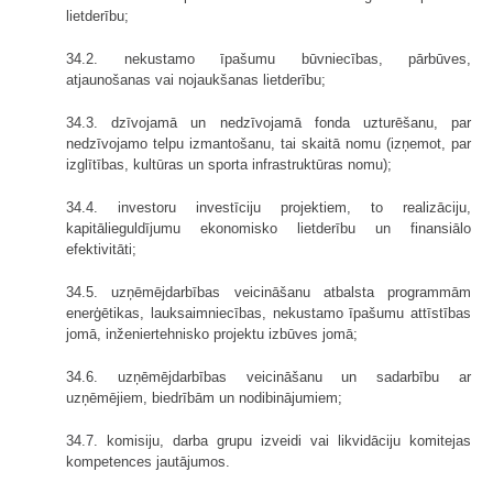
lietderību;
34.2. nekustamo īpašumu būvniecības, pārbūves,
atjaunošanas vai nojaukšanas lietderību;
34.3. dzīvojamā un nedzīvojamā fonda uzturēšanu, par
nedzīvojamo telpu izmantošanu, tai skaitā nomu (izņemot, par
izglītības, kultūras un sporta infrastruktūras nomu);
34.4. investoru investīciju projektiem, to realizāciju,
kapitālieguldījumu ekonomisko lietderību un finansiālo
efektivitāti;
34.5. uzņēmējdarbības veicināšanu atbalsta programmām
enerģētikas, lauksaimniecības, nekustamo īpašumu attīstības
jomā, inženiertehnisko projektu izbūves jomā;
34.6. uzņēmējdarbības veicināšanu un sadarbību ar
uzņēmējiem, biedrībām un nodibinājumiem;
34.7. komisiju, darba grupu izveidi vai likvidāciju komitejas
kompetences jautājumos.