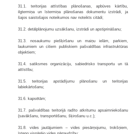
31.1. teritorijas attīstības plānošanas, apbūves kārtību,
ilgtermiņa un īstermiņa plānošanas dokumentu izstrādi, ja
šajos saistošajos noteikumos nav noteikts citādi;
31.2. detālplānojumu uzsākšanu, izstrādi un apstiprināšanu;
31.3. nosaukumu piešķiršanu un maiņu ielām, parkiem,
laukumiem un citiem publiskiem pašvaldības infrastruktūras
objektiem;
31.4. satiksmes organizāciju, sabiedrisko transportu un tā
attīstību;
31.5. teritorijas apstādījumu plānošanu un teritorijas
labiekārtošanu;
31.6. kapsētām;
31.7. pašvaldības teritorijā radīto atkritumu apsaimniekošanu
(savākšanu, transportēšanu, šķirošanu u.c.);
31.8. vides jautājumiem – vides piesārņojumu, trokšņiem,
īsteno vispārējo vides pārraudzību;