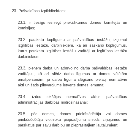
23. Pašvaldības izpilddirektors:
23.1. ir tiesīgs iesniegt priekšlikumus domes komitejās un
komisijās;
23.2. paraksta koplīgumu ar pašvaldības iestāžu, izņemot
izglītības iestāžu, darbiniekiem, kā arī saskaņo koplīgumus,
kurus paraksta izglītības iestāžu vadītāji ar izglītības iestāžu
darbiniekiem;
23.3. pieņem darbā un atbrīvo no darba pašvaldības iestāžu
vadītājus, kā arī slēdz darba līgumus ar domes vēlētām
amatpersonām, ja darba līguma slēgšanu pieļauj normatīvie
akti un šāds pilnvarojums ietverts domes lēmumā;
23.4. izdod iekšējos normatīvos aktus pašvaldības
administrācijas darbības nodrošināšanai;
23.5. pēc domes, domes priekšsēdētāja vai domes
priekšsēdētāja vietnieku pieprasījuma sniedz ziņojumus un
pārskatus par savu darbību un pieprasītajiem jautājumiem;