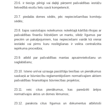
23.6. ir tiesīgs pilnīgi vai daļēji pārņemt pašvaldības iestāžu
lietvedībā esošu lietu savā kompetencē;
23.7. piedalās domes sēdēs, pēc nepieciešamības komiteju
sēdēs;
23.8. šajos saistošajos noteikumos noteiktajā kārtībā rīkojas ar
pašvaldības finanšu līdzekļiem un mantu, slēdz līgumus par
precēm un pakalpojumiem, kas nepieciešami vairāk kā vienai
iestādei vai pirms kuru noslēgšanas ir veikta centralizēta
iepirkuma procedūra;
23.9. atbild par pašvaldības mantas apsaimniekošanu un
saglabāšanu;
23.10. īsteno un/vai uzrauga pasūtītāja tiesības un pienākumus
saskaņā ar būvniecību reglamentējošiem normatīvajiem aktiem
pašvaldības finansētajos būvniecības projektos;
23.11. veic citus pienākumus, kas paredzēti ārējos
normatīvajos aktos un domes lēmumos;
23.12. paraksta citus līgumus un dokumentus atbilstoši