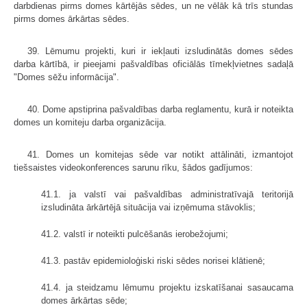
darbdienas pirms domes kārtējās sēdes, un ne vēlāk kā trīs stundas
pirms domes ārkārtas sēdes.
39. Lēmumu projekti, kuri ir iekļauti izsludinātās domes sēdes
darba kārtībā, ir pieejami pašvaldības oficiālās tīmekļvietnes sadaļā
"Domes sēžu informācija".
40. Dome apstiprina pašvaldības darba reglamentu, kurā ir noteikta
domes un komiteju darba organizācija.
41. Domes un komitejas sēde var notikt attālināti, izmantojot
tiešsaistes videokonferences sarunu rīku, šādos gadījumos:
41.1. ja valstī vai pašvaldības administratīvajā teritorijā
izsludināta ārkārtējā situācija vai izņēmuma stāvoklis;
41.2. valstī ir noteikti pulcēšanās ierobežojumi;
41.3. pastāv epidemioloģiski riski sēdes norisei klātienē;
41.4. ja steidzamu lēmumu projektu izskatīšanai sasaucama
domes ārkārtas sēde;