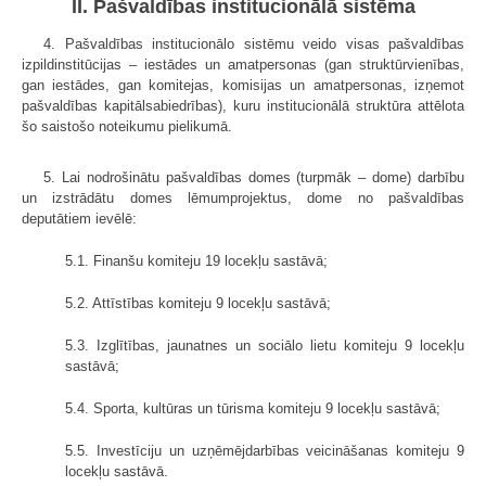
II. Pašvaldības institucionālā sistēma
4. Pašvaldības institucionālo sistēmu veido visas pašvaldības
izpildinstitūcijas – iestādes un amatpersonas (gan struktūrvienības,
gan iestādes, gan komitejas, komisijas un amatpersonas, izņemot
pašvaldības kapitālsabiedrības), kuru institucionālā struktūra attēlota
šo saistošo noteikumu pielikumā.
5. Lai nodrošinātu pašvaldības domes (turpmāk – dome) darbību
un izstrādātu domes lēmumprojektus, dome no pašvaldības
deputātiem ievēlē:
5.1. Finanšu komiteju 19 locekļu sastāvā;
5.2. Attīstības komiteju 9 locekļu sastāvā;
5.3. Izglītības, jaunatnes un sociālo lietu komiteju 9 locekļu
sastāvā;
5.4. Sporta, kultūras un tūrisma komiteju 9 locekļu sastāvā;
5.5. Investīciju un uzņēmējdarbības veicināšanas komiteju 9
locekļu sastāvā.