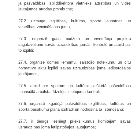
ja pašvaldības izpilddirektora vietnieks attīstības un vides
jautājumos atrodas prombūtnē;
27.2. uzrauga izglītības, kultūras, sporta jaunatnes un
veselības veicināšanas jomu;
27.3. organizē gada budžeta un investīciju projektu
sagatavošanu savās uzraudzības jomās, kontrolē un atbild par
to izpildi;
27.4. organizē domes lēmumu, saistošo noteikumu un citu
normatīvo aktu izpildi savas uzraudzības jomā ietilpstošajos
jautājumos;
27.5. atbild par sportam un kultūrai piešķirtā pašvaldības
finansiālā atbalsta līdzekļu izlietojuma kontroli;
27.6. organizē ikgadējā pašvaldības izglītības, kultūras un
sporta pasākumu plāna izstrādi un nodrošina tā īstenošanu;
27.7. ir tiesīgs iesniegt priekšlikumus komitejām savas
uzraudzības jomā ietilpstošajos jautājumos;