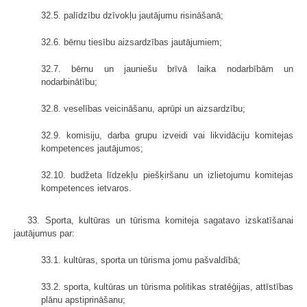
32.5. palīdzību dzīvokļu jautājumu risināšanā;
32.6. bērnu tiesību aizsardzības jautājumiem;
32.7. bērnu un jauniešu brīvā laika nodarbībām un
nodarbinātību;
32.8. veselības veicināšanu, aprūpi un aizsardzību;
32.9. komisiju, darba grupu izveidi vai likvidāciju komitejas
kompetences jautājumos;
32.10. budžeta līdzekļu piešķiršanu un izlietojumu komitejas
kompetences ietvaros.
33. Sporta, kultūras un tūrisma komiteja sagatavo izskatīšanai
jautājumus par:
33.1. kultūras, sporta un tūrisma jomu pašvaldībā;
33.2. sporta, kultūras un tūrisma politikas stratēģijas, attīstības
plānu apstiprināšanu;