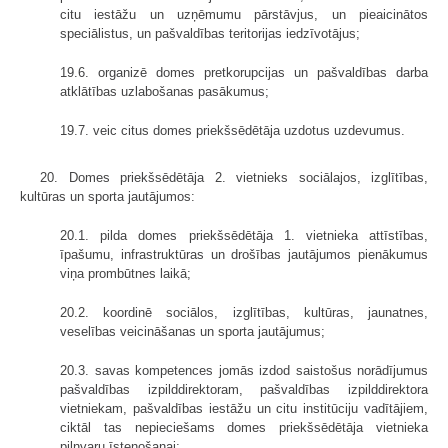
citu iestāžu un uzņēmumu pārstāvjus, un pieaicinātos
speciālistus, un pašvaldības teritorijas iedzīvotājus;
19.6. organizē domes pretkorupcijas un pašvaldības darba
atklātības uzlabošanas pasākumus;
19.7. veic citus domes priekšsēdētāja uzdotus uzdevumus.
20. Domes priekšsēdētāja 2. vietnieks sociālajos, izglītības,
kultūras un sporta jautājumos:
20.1. pilda domes priekšsēdētāja 1. vietnieka attīstības,
īpašumu, infrastruktūras un drošības jautājumos pienākumus
viņa prombūtnes laikā;
20.2. koordinē sociālos, izglītības, kultūras, jaunatnes,
veselības veicināšanas un sporta jautājumus;
20.3. savas kompetences jomās izdod saistošus norādījumus
pašvaldības izpilddirektoram, pašvaldības izpilddirektora
vietniekam, pašvaldības iestāžu un citu institūciju vadītājiem,
ciktāl tas nepieciešams domes priekšsēdētāja vietnieka
pilnvaru īstenošanai;