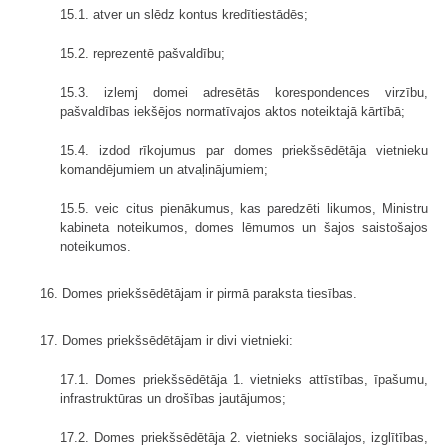
15.1. atver un slēdz kontus kredītiestādēs;
15.2. reprezentē pašvaldību;
15.3. izlemj domei adresētās korespondences virzību,
pašvaldības iekšējos normatīvajos aktos noteiktajā kārtībā;
15.4. izdod rīkojumus par domes priekšsēdētāja vietnieku
komandējumiem un atvaļinājumiem;
15.5. veic citus pienākumus, kas paredzēti likumos, Ministru
kabineta noteikumos, domes lēmumos un šajos saistošajos
noteikumos.
16. Domes priekšsēdētājam ir pirmā paraksta tiesības.
17. Domes priekšsēdētājam ir divi vietnieki:
17.1. Domes priekšsēdētāja 1. vietnieks attīstības, īpašumu,
infrastruktūras un drošības jautājumos;
17.2. Domes priekšsēdētāja 2. vietnieks sociālajos, izglītības,