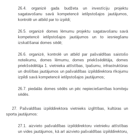
26.4. organizē gada budžeta un investīciju projektu
sagatavošanu savā kompetencē ietilpstošajos jautājumos,
kontrolē un atbild par to izpildi;
26.5. organizē domes lēmumu projektu sagatavošanu savā
kompetencē ietilpstošajos jautājumos un to iesniegšanu
izskatīšanai domes sēdē;
26.6. organizē, kontrolē un atbild par pašvaldības saistošo
noteikumu, domes lēmumu, domes priekšsēdētāja, domes
priekšsēdētāja 1. vietnieka attīstības, īpašumu, infrastruktūras
un drošības jautājumos un pašvaldības izpilddirektora rīkojumu
izpildi savā kompetencē ietilpstošajos jautājumos;
26.7. piedalās domes sēdēs un pēc nepieciešamības komiteju
sēdēs.
27. Pašvaldības izpilddirektora vietnieks izglītības, kultūras un
sporta jautājumos:
27.1. aizvieto pašvaldības izpilddirektoru vietnieku attīstības
un vides jautājumos, kā arī aizvieto pašvaldības izpilddirektoru,