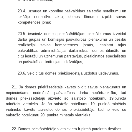
20.4. uzrauga un koordinē pašvaldības saistošo noteikumu un
iekšējo normatīvo aktu, domes lēmumu izpildi savas
kompetences jomā;
20.5. iesniedz domes priekšsēdētājam priekšlikumus izveidot
darba grupas un komisijas pašvaldības pienākumu un tiesību
realizācijai savas kompetences jomās, iesaistot tajās
pašvaldības administrācijas darbiniekus, domes dibinātu un
citu iestāžu un uzņēmumu pārstāvjus, pieaicinātos speciālistus
un pašvaldības teritorijas iedzīvotājus;
20.6. veic citus domes priekšsēdētāja uzdotus uzdevumus.
21. Ja domes priekšsēdētājs kavēts pildīt savus pienākumus un
nepieciešams nodrošināt pašvaldības darba nepārtrauktību, tad
domes priekšsēdētāju aizvieto šo saistošo noteikumu 19.punktā
minētais vietnieks. Ja šo saistošo noteikumu 19. punktā minētais
vietnieks kavēts aizvietot domes priekšsēdētāju, tad to veic šo
saistošo noteikumu 20. punktā minētais vietnieks.
22. Domes priekšsēdētāja vietniekiem ir pirmā paraksta tiesības.