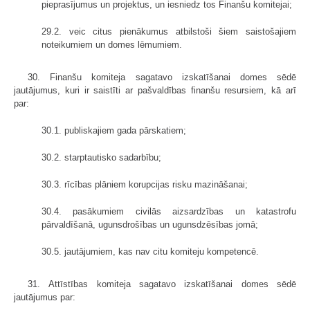
pieprasījumus un projektus, un iesniedz tos Finanšu komitejai;
29.2. veic citus pienākumus atbilstoši šiem saistošajiem
noteikumiem un domes lēmumiem.
30. Finanšu komiteja sagatavo izskatīšanai domes sēdē
jautājumus, kuri ir saistīti ar pašvaldības finanšu resursiem, kā arī
par:
30.1. publiskajiem gada pārskatiem;
30.2. starptautisko sadarbību;
30.3. rīcības plāniem korupcijas risku mazināšanai;
30.4. pasākumiem civilās aizsardzības un katastrofu
pārvaldīšanā, ugunsdrošības un ugunsdzēsības jomā;
30.5. jautājumiem, kas nav citu komiteju kompetencē.
31. Attīstības komiteja sagatavo izskatīšanai domes sēdē
jautājumus par: