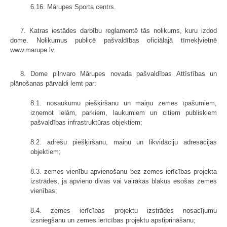
6.16. Mārupes Sporta centrs.
7. Katras iestādes darbību reglamentē tās nolikums, kuru izdod
dome. Nolikumus publicē pašvaldības oficiālajā tīmekļvietnē
www.marupe.lv.
8. Dome pilnvaro Mārupes novada pašvaldības Attīstības un
plānošanas pārvaldi lemt par:
8.1. nosaukumu piešķiršanu un maiņu zemes īpašumiem,
izņemot ielām, parkiem, laukumiem un citiem publiskiem
pašvaldības infrastruktūras objektiem;
8.2. adrešu piešķiršanu, maiņu un likvidāciju adresācijas
objektiem;
8.3. zemes vienību apvienošanu bez zemes ierīcības projekta
izstrādes, ja apvieno divas vai vairākas blakus esošas zemes
vienības;
8.4. zemes ierīcības projektu izstrādes nosacījumu
izsniegšanu un zemes ierīcības projektu apstiprināšanu;