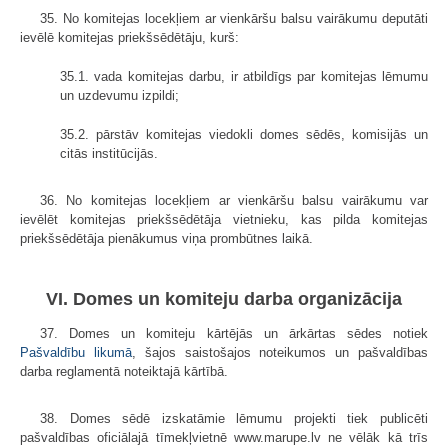
35. No komitejas locekļiem ar vienkāršu balsu vairākumu deputāti
ievēlē komitejas priekšsēdētāju, kurš:
35.1. vada komitejas darbu, ir atbildīgs par komitejas lēmumu
un uzdevumu izpildi;
35.2. pārstāv komitejas viedokli domes sēdēs, komisijās un
citās institūcijās.
36. No komitejas locekļiem ar vienkāršu balsu vairākumu var
ievēlēt komitejas priekšsēdētāja vietnieku, kas pilda komitejas
priekšsēdētāja pienākumus viņa prombūtnes laikā.
VI. Domes un komiteju darba organizācija
37. Domes un komiteju kārtējās un ārkārtas sēdes notiek
Pašvaldību likumā
, šajos saistošajos noteikumos un pašvaldības
darba reglamentā noteiktajā kārtībā.
38. Domes sēdē izskatāmie lēmumu projekti tiek publicēti
pašvaldības oficiālajā tīmekļvietnē www.marupe.lv ne vēlāk kā trīs