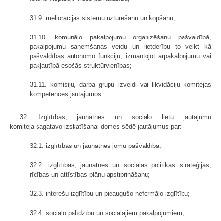
31.9. meliorācijas sistēmu uzturēšanu un kopšanu;
31.10. komunālo pakalpojumu organizēšanu pašvaldībā,
pakalpojumu saņemšanas veidu un lietderību to veikt kā
pašvaldības autonomo funkciju, izmantojot ārpakalpojumu vai
pakļautībā esošās struktūrvienības;
31.11. komisiju, darba grupu izveidi vai likvidāciju komitejas
kompetences jautājumos.
32. Izglītības, jaunatnes un sociālo lietu jautājumu
komiteja sagatavo izskatīšanai domes sēdē jautājumus par:
32.1. izglītības un jaunatnes jomu pašvaldībā;
32.2. izglītības, jaunatnes un sociālās politikas stratēģijas,
rīcības un attīstības plānu apstiprināšanu;
32.3. interešu izglītību un pieaugušo neformālo izglītību;
32.4. sociālo palīdzību un sociālajiem pakalpojumiem;