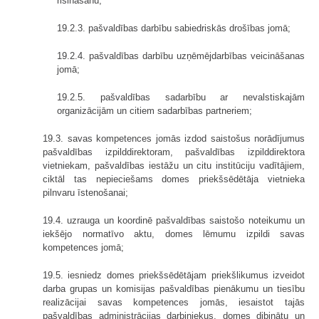
risināšanu;
19.2.3. pašvaldības darbību sabiedriskās drošības jomā;
19.2.4. pašvaldības darbību uzņēmējdarbības veicināšanas
jomā;
19.2.5. pašvaldības sadarbību ar nevalstiskajām
organizācijām un citiem sadarbības partneriem;
19.3. savas kompetences jomās izdod saistošus norādījumus
pašvaldības izpilddirektoram, pašvaldības izpilddirektora
vietniekam, pašvaldības iestāžu un citu institūciju vadītājiem,
ciktāl tas nepieciešams domes priekšsēdētāja vietnieka
pilnvaru īstenošanai;
19.4. uzrauga un koordinē pašvaldības saistošo noteikumu un
iekšējo normatīvo aktu, domes lēmumu izpildi savas
kompetences jomā;
19.5. iesniedz domes priekšsēdētājam priekšlikumus izveidot
darba grupas un komisijas pašvaldības pienākumu un tiesību
realizācijai savas kompetences jomās, iesaistot tajās
pašvaldības administrācijas darbiniekus, domes dibinātu un