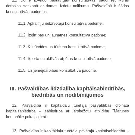
11. Dome izveido pastāvīgās konsultatīvās padomes, kuras
darbojas saskaņā ar domes izdotu nolikumu. Pašvaldībā ir šādas
konsultatīvās padomes:
11.1. Apkaimju iedzīvotāju konsultatīvā padome;
11.2. Izglītības un jaunatnes konsultatīvā padome;
11.3. Kultūrvides un tūrisma konsultatīvā padome;
11.4. Sporta un aktīvās atpūtas konsultatīvā padome;
11.5. Uzņēmējdarbības konsultatīvā padome.
III. Pašvaldības līdzdalība kapitālsabiedrībās,
biedrībās un nodibinājumos
12. Pašvaldība ir kapitāldaļu turētāja pašvaldības dibinātā
kapitālsabiedrībā – sabiedrībā ar ierobežotu atbildību "Mārupes
komunālie pakalpojumi".
13. Pašvaldība ir kapitāldaļu turētāja privātajā kapitālsabiedrībā –