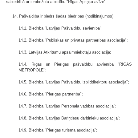
sabiedrībā ar ierobežotu atbildību "Rīgas Apriņķa avīze".
14. Pašvaldība ir biedrs šādās biedrībās (nodibinājumos):
14.1. Biedrībā "Latvijas Pašvaldību savienība";
14.2. Biedrībā "Publiskās un privātās partnerības asociācija";
14.3. Latvijas Atkritumu apsaimniekotāju asociācijā;
14.4. Rīgas un Pierīgas pašvaldību apvienībā "RĪGAS
METROPOLE";
14.5. Biedrībā "Latvijas Pašvaldību izpilddirektoru asociācija";
14.6. Biedrībā "Pierīgas partnerība";
14.7. Biedrībā "Latvijas Personāla vadības asociācija";
14.8. Biedrībā "Latvijas Bāriņtiesu darbinieku asociācija";
14.9. Biedrībā "Pierīgas tūrisma asociācija";