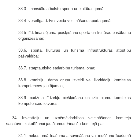
33.3. finansiālu atbalstu sporta un kultūras jomā;
33.4. veselīga dzīvesveida veicināšanu sporta jomā;
33.5. līdzfinansējuma piešķiršanu sporta un kultūras pasākumu
organizēšanai;
33.6. sporta, kultūras un tūrisma infrastruktūras attīstību
pašvaldībā;
33.7. starptautisko sadarbību tūrisma jomā;
33.8. komisiju, darba grupu izveidi vai likvidāciju komitejas
kompetences jautājumos;
33.9. budžeta līdzekļu piešķiršanu un izlietojumu komitejas
kompetences ietvaros.
34. Investīciju un uzņēmējdarbības veicināšanas komiteja
sagatavo izskatīšanai jautājumus Finanšu komitejā par:
34.1. nekustamā īpašuma atsavināšanu vai iegūšanu īpašumā