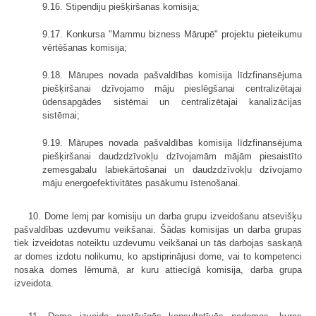
9.16. Stipendiju piešķiršanas komisija;
9.17. Konkursa "Mammu bizness Mārupē" projektu pieteikumu
vērtēšanas komisija;
9.18. Mārupes novada pašvaldības komisija līdzfinansējuma
piešķiršanai dzīvojamo māju pieslēgšanai centralizētajai
ūdensapgādes sistēmai un centralizētajai kanalizācijas
sistēmai;
9.19. Mārupes novada pašvaldības komisija līdzfinansējuma
piešķiršanai daudzdzīvokļu dzīvojamām mājām piesaistīto
zemesgabalu labiekārtošanai un daudzdzīvokļu dzīvojamo
māju energoefektivitātes pasākumu īstenošanai.
10. Dome lemj par komisiju un darba grupu izveidošanu atsevišķu
pašvaldības uzdevumu veikšanai. Šādas komisijas un darba grupas
tiek izveidotas noteiktu uzdevumu veikšanai un tās darbojas saskaņā
ar domes izdotu nolikumu, ko apstiprinājusi dome, vai to kompetenci
nosaka domes lēmumā, ar kuru attiecīgā komisija, darba grupa
izveidota.