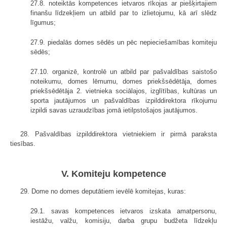
27.8. noteiktās kompetences ietvaros rīkojas ar piešķirtajiem
finanšu līdzekļiem un atbild par to izlietojumu, kā arī slēdz
līgumus;
27.9. piedalās domes sēdēs un pēc nepieciešamības komiteju
sēdēs;
27.10. organizē, kontrolē un atbild par pašvaldības saistošo
noteikumu, domes lēmumu, domes priekšsēdētāja, domes
priekšsēdētāja 2. vietnieka sociālajos, izglītības, kultūras un
sporta jautājumos un pašvaldības izpilddirektora rīkojumu
izpildi savas uzraudzības jomā ietilpstošajos jautājumos.
28. Pašvaldības izpilddirektora vietniekiem ir pirmā paraksta
tiesības.
V. Komiteju kompetence
29. Dome no domes deputātiem ievēlē komitejas, kuras:
29.1. savas kompetences ietvaros izskata amatpersonu,
iestāžu, valžu, komisiju, darba grupu budžeta līdzekļu