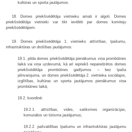
kultūras un sporta jautājumos.
18. Domes priekšsēdētāja vietnieku amati ir algoti. Domes
priekšsēdētāja vietnieki var tikt ievēlēti par domes komiteju
priekšsēdētājiem.
19. Domes priekšsēdētāja 1. vietnieks attīstības, īpašumu,
infrastruktūras un drošības jautājumos:
19.1. pilda domes priekšsēdētāja pienākumus viņa prombūtnes
laikā vai viņa uzdevumā, kā arī iepriekš neparedzētos domes
priekšsēdētāja prombūtnes gadījumos – bez īpaša
pilnvarojuma, un domes priekšsēdētāja 2. vietnieka sociālajos,
izglītības, kultūras un sporta jautājumos pienākumus viņa
prombūtnes laikā;
19.2. koordinē:
19.2.1. attīstības, vides, satiksmes organizācijas,
komunālos un tūrisma jautājumus;
19.2.2. pašvaldības īpašumu un infrastruktūras jautājumu