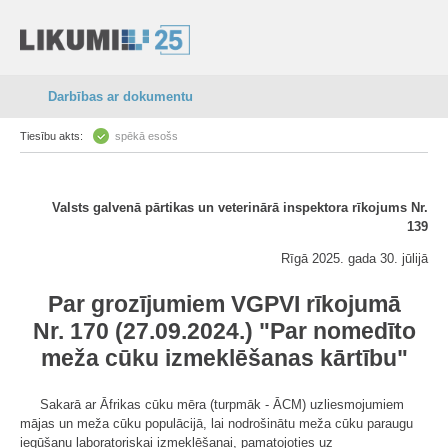
Darbības ar dokumentu
Tiesību akts:
spēkā esošs
Valsts galvenā pārtikas un veterinārā inspektora rīkojums Nr.
139
Rīgā 2025. gada 30. jūlijā
Par grozījumiem VGPVI rīkojumā
Nr. 170 (27.09.2024.) "Par nomedīto
meža cūku izmeklēšanas kārtību"
Sakarā ar Āfrikas cūku mēra (turpmāk - ĀCM) uzliesmojumiem
mājas un meža cūku populācijā, lai nodrošinātu meža cūku paraugu
iegūšanu laboratoriskai izmeklēšanai, pamatojoties uz