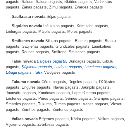
pagasts, Saldus, Saldus pagasts, Šķēdes pagasts, Vadakstes
pagasts, Zaņas pagasts, Zirņu pagasts, Zvārdes pagasts
Saulkrastu novada
Sējas pagasts
Siguldas novada
Inčukalna pagasts, Krimuldas pagasts,
Lēdurgas pagasts, Mālpils pagasts, Mores pagasts
Smiltenes novada
Bilskas pagasts, Blomes pagasts, Brantu
pagasts, Gaujienas pagasts, Grundzāles pagasts, Launkalnes
pagasts, Raunas pagasts, Smiltene, Smiltenes pagasts,
Talsu novada
Balgales pagasts,
Dundagas pagasts, Ģibuļu
pagasts,
Ķūļciema pagasts, Laidzes pagasts, Laucienas pagasts,
Lībagu pagasts, Talsi,
Valdgales pagasts
Tukuma novada
Cēres pagasts, Degoles pagasts, Džūkstes
pagasts, Engures pagasts, Irlavas pagasts, Jaunpils pagasts,
Jaunsātu pagasts, Kandavas pagasts, Lapmežciema pagasts,
Lestenes pagasts, Pūres pagasts, Sēmes pagasts, Slampes pagasts,
Smārdes pagasts, Tukums, Tumes pagasts, Vānes pagasts, Viesatu
pagasts, Zemītes pagasts, Zentenes pagasts
Valkas novada
Ērģemes pagasts, Kārķu pagasts, Valkas pagasts,
Vijciema pagasts, Zvārtavas pagasts