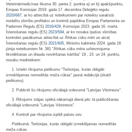
Veterinārmedicīnas likuma 30. panta 2. punkta a) un b) apakšpunktu,
Eiropas Komisijas 2019. gada 17. decembra Deleģēto regulu
2020/687
, ar ko attiecībā uz noteikumiem par noteiktu sarakstā
norādītu slimību profilaksi un kontroli papildina Eiropas Parlamenta un
Padomes Regulu (ES)
2016/429
, Komisijas 2023. gada 16. marta
Īstenošanas regulu (ES)
2023/594
, ar ko nosaka īpašus slimības
kontroles pasākumus attiecībā uz Āfrikas cūku mēri un atceļ
Īstenošanas regulu (ES)
2021/605
, Ministru kabineta 2024. gada 18.
jūnija noteikumiem Nr. 381 "Āfrikas cūku mēra uzliesmojuma
likvidēšanas un draudu novēršanas kārtība" 19., 23. un 24. punktu,
nosaku medniekiem:
1. Izteikt rīkojuma pielikumu "Teritorijas, kurās obligāti
izmeklējamas nomedītās meža cūkas" jaunā redakcijā (skatīt
pielikumu).
2. Publicēt šo rīkojumu oficiālajā izdevumā "Latvijas Vēstnesis".
3. Rīkojums stājas spēkā nākamajā dienā pēc tā publicēšanas
oficiālajā izdevumā "Latvijas Vēstnesis".
4. Kontroli par rīkojuma izpildi paturu sev.
Pielikumā: Teritorijas, kurās obligāti izmeklējamas nomedītās
meža cūkas.