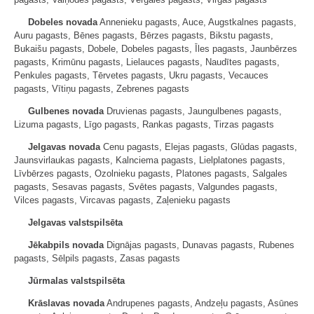
Dobeles novada
Annenieku pagasts, Auce, Augstkalnes pagasts,
Auru pagasts, Bēnes pagasts, Bērzes pagasts, Bikstu pagasts,
Bukaišu pagasts, Dobele, Dobeles pagasts, Īles pagasts, Jaunbērzes
pagasts, Krimūnu pagasts, Lielauces pagasts, Naudītes pagasts,
Penkules pagasts, Tērvetes pagasts, Ukru pagasts, Vecauces
pagasts, Vītiņu pagasts, Zebrenes pagasts
Gulbenes novada
Druvienas pagasts, Jaungulbenes pagasts,
Lizuma pagasts, Līgo pagasts, Rankas pagasts, Tirzas pagasts
Jelgavas novada
Cenu pagasts, Elejas pagasts, Glūdas pagasts,
Jaunsvirlaukas pagasts, Kalnciema pagasts, Lielplatones pagasts,
Līvbērzes pagasts, Ozolnieku pagasts, Platones pagasts, Salgales
pagasts, Sesavas pagasts, Svētes pagasts, Valgundes pagasts,
Vilces pagasts, Vircavas pagasts, Zaļenieku pagasts
Jelgavas valstspilsēta
Jēkabpils novada
Dignājas pagasts, Dunavas pagasts, Rubenes
pagasts, Sēlpils pagasts, Zasas pagasts
Jūrmalas valstspilsēta
Krāslavas novada
Andrupenes pagasts, Andzeļu pagasts, Asūnes