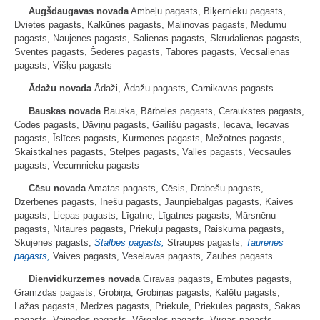
Augšdaugavas novada
Ambeļu pagasts, Biķernieku pagasts,
Dvietes pagasts, Kalkūnes pagasts, Maļinovas pagasts, Medumu
pagasts, Naujenes pagasts, Salienas pagasts, Skrudalienas pagasts,
Sventes pagasts, Šēderes pagasts, Tabores pagasts, Vecsalienas
pagasts, Višķu pagasts
Ādažu novada
Ādaži, Ādažu pagasts, Carnikavas pagasts
Bauskas novada
Bauska, Bārbeles pagasts, Ceraukstes pagasts,
Codes pagasts, Dāviņu pagasts, Gailīšu pagasts, Iecava, Iecavas
pagasts, Īslīces pagasts, Kurmenes pagasts, Mežotnes pagasts,
Skaistkalnes pagasts, Stelpes pagasts, Valles pagasts, Vecsaules
pagasts, Vecumnieku pagasts
Cēsu novada
Amatas pagasts, Cēsis, Drabešu pagasts,
Dzērbenes pagasts, Inešu pagasts, Jaunpiebalgas pagasts, Kaives
pagasts, Liepas pagasts, Līgatne, Līgatnes pagasts, Mārsnēnu
pagasts, Nītaures pagasts, Priekuļu pagasts, Raiskuma pagasts,
Skujenes pagasts,
Stalbes pagasts,
Straupes pagasts,
Taurenes
pagasts,
Vaives pagasts, Veselavas pagasts, Zaubes pagasts
Dienvidkurzemes novada
Cīravas pagasts, Embūtes pagasts,
Gramzdas pagasts, Grobiņa, Grobiņas pagasts, Kalētu pagasts,
Lažas pagasts, Medzes pagasts, Priekule, Priekules pagasts, Sakas
pagasts, Vaiņodes pagasts, Vērgales pagasts, Virgas pagasts