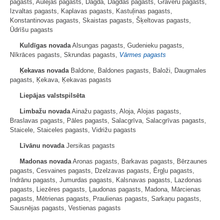
pagasts, Aulejas pagasts, Dagda, Dagdas pagasts, Grāveru pagasts,
Izvaltas pagasts, Kaplavas pagasts, Kastuļinas pagasts,
Konstantinovas pagasts, Skaistas pagasts, Šķeltovas pagasts,
Ūdrīšu pagasts
Kuldīgas novada
Alsungas pagasts, Gudenieku pagasts,
Nīkrāces pagasts, Skrundas pagasts,
Vārmes pagasts
Ķekavas novada
Baldone, Baldones pagasts, Baloži, Daugmales
pagasts, Ķekava, Ķekavas pagasts
Liepājas valstspilsēta
Limbažu novada
Ainažu pagasts, Aloja, Alojas pagasts,
Braslavas pagasts, Pāles pagasts, Salacgrīva, Salacgrīvas pagasts,
Staicele, Staiceles pagasts, Vidrižu pagasts
Līvānu novada
Jersikas pagasts
Madonas novada
Aronas pagasts, Barkavas pagasts, Bērzaunes
pagasts, Cesvaines pagasts, Dzelzavas pagasts, Ērgļu pagasts,
Indrānu pagasts, Jumurdas pagasts, Kalsnavas pagasts, Lazdonas
pagasts, Liezēres pagasts, Ļaudonas pagasts, Madona, Mārcienas
pagasts, Mētrienas pagasts, Praulienas pagasts, Sarkaņu pagasts,
Sausnējas pagasts, Vestienas pagasts