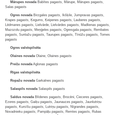
Mārupes novada
Babītes pagasts, Mārupe, Mārupes pagasts,
Salas pagasts
Ogres novada
Birzgales pagasts, Ikšķile, Jumpravas pagasts,
Krapes pagasts, Ķegums, Ķeipenes pagasts, Lauberes pagasts,
Lēdmanes pagasts, Lielvārde, Lielvārdes pagasts, Madlienas pagasts,
Mazozolu pagasts, Meņģeles pagasts, Ogresgala pagasts, Rembates
pagasts, Suntažu pagasts, Taurupes pagasts, Tīnūžu pagasts, Tomes
pagasts
Ogres valstspilsēta
Olaines novada
Olaine, Olaines pagasts
Preiļu novada
Aglonas pagasts
Rīgas valstspilsēta
Ropažu novada
Garkalnes pagasts
Salaspils novada
Salaspils pagasts
Saldus novada
Blīdenes pagasts, Brocēni, Cieceres pagasts,
Ezeres pagasts, Gaiķu pagasts, Jaunauces pagasts, Jaunlutriņu
pagasts, Kursīšu pagasts, Lutriņu pagasts, Nīgrandes pagasts,
Novadnieku pagasts, Pampāļu pagasts, Remtes pagasts, Rubas