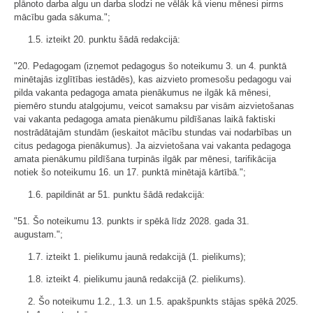
plānoto darba algu un darba slodzi ne vēlāk kā vienu mēnesi pirms
mācību gada sākuma.";
1.5. izteikt 20. punktu šādā redakcijā:
"20. Pedagogam (izņemot pedagogus šo noteikumu 3. un 4. punktā
minētajās izglītības iestādēs), kas aizvieto promesošu pedagogu vai
pilda vakanta pedagoga amata pienākumus ne ilgāk kā mēnesi,
piemēro stundu atalgojumu, veicot samaksu par visām aizvietošanas
vai vakanta pedagoga amata pienākumu pildīšanas laikā faktiski
nostrādātajām stundām (ieskaitot mācību stundas vai nodarbības un
citus pedagoga pienākumus). Ja aizvietošana vai vakanta pedagoga
amata pienākumu pildīšana turpinās ilgāk par mēnesi, tarifikācija
notiek šo noteikumu 16. un 17. punktā minētajā kārtībā.";
1.6. papildināt ar 51. punktu šādā redakcijā:
"51. Šo noteikumu 13. punkts ir spēkā līdz 2028. gada 31.
augustam.";
1.7. izteikt 1. pielikumu jaunā redakcijā (
1. pielikums
);
1.8. izteikt 4. pielikumu jaunā redakcijā (
2. pielikums
).
2. Šo noteikumu 1.2., 1.3. un 1.5. apakšpunkts stājas spēkā 2025.