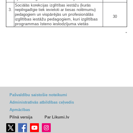
Sociālās korekcijas izglītības iestāžu (kurās
3.
nepilngadīgie tiek ievietoti ar tiesas nolēmumu)
v
ispārējās un profesionālās
pedagogiem un
30
izglītības iestāžu pedagogiem, kuri izglītības
programmas īsteno ieslodzījuma vietās
"
Pašvaldību saistošie noteikumi
Administratīvās atbildības ceļvedis
Apmācības
Pilnā versija
Par Likumi.lv