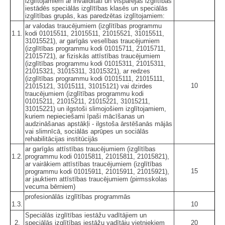
izglītojamiem ar invaliditāti un vispārējās izglītības
iestādēs speciālās izglītības klasēs un speciālās
izglītības grupās, kas paredzētas izglītojamiem:
ar valodas traucējumiem (izglītības programmu
1.1.
kodi 01015511, 21015511, 21015521, 31015511,
31015521), ar garīgās veselības traucējumiem
(izglītības programmu kodi 01015711, 21015711,
21015721), ar fiziskās attīstības traucējumiem
(izglītības programmu kodi 01015311, 21015311,
21015321, 31015311, 31015321), ar redzes
(izglītības programmu kodi 01015111, 21015111,
10
21015121, 31015111, 31015121) vai dzirdes
traucējumiem (izglītības programmu kodi
01015211, 21015211, 21015221, 31015211,
31015221) un ilgstoši slimojošiem izglītojamiem,
kuriem nepieciešami īpaši mācīšanas un
audzināšanas apstākļi - ilgstoša ārstēšanās mājās
vai slimnīcā, sociālās aprūpes un sociālās
rehabilitācijas institūcijās
ar garīgās attīstības traucējumiem (izglītības
1.2.
programmu kodi 01015811, 21015811, 21015821),
ar vairākiem attīstības traucējumiem (izglītības
15
programmu kodi 01015911, 21015911, 21015921),
ar jauktiem attīstības traucējumiem (pirmsskolas
vecuma bērniem)
profesionālās izglītības programmās
1.3.
10
Speciālās izglītības iestāžu vadītājiem un
2.
speciālās izglītības iestāžu vadītāju vietniekiem
20