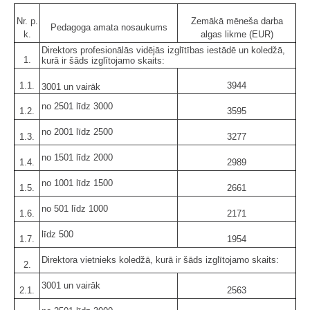
Nr. p.
Zemākā mēneša darba
Pedagoga amata nosaukums
k.
algas likme (EUR)
Direktors profesionālās vidējās izglītības iestādē un koledžā,
1.
kurā ir šāds izglītojamo skaits:
1.1.
3944
3001 un vairāk
no 2501 līdz 3000
1.2.
3595
no 2001 līdz 2500
1.3.
3277
no 1501 līdz 2000
1.4.
2989
no 1001 līdz 1500
1.5.
2661
no 501 līdz 1000
1.6.
2171
līdz 500
1.7.
1954
Direktora vietnieks koledžā, kurā ir šāds izglītojamo skaits:
2.
3001 un vairāk
2.1.
2563