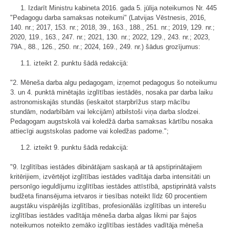
1. Izdarīt Ministru kabineta 2016. gada 5. jūlija noteikumos Nr. 445
"Pedagogu darba samaksas noteikumi" (Latvijas Vēstnesis, 2016,
140. nr.; 2017, 153. nr.; 2018, 39., 163., 188., 251. nr.; 2019, 129. nr.;
2020, 119., 163., 247. nr.; 2021, 130. nr.; 2022, 129., 243. nr.; 2023,
79A., 88., 126., 250. nr.; 2024, 169., 249. nr.) šādus grozījumus:
1.1. izteikt 2. punktu šādā redakcijā:
"2. Mēneša darba algu pedagogam, izņemot pedagogus šo noteikumu
3. un 4. punktā minētajās izglītības iestādēs, nosaka par darba laiku
astronomiskajās stundās (ieskaitot starpbrīžus starp mācību
stundām, nodarbībām vai lekcijām) atbilstoši viņa darba slodzei.
Pedagogam augstskolā vai koledžā darba samaksas kārtību nosaka
attiecīgi augstskolas padome vai koledžas padome.";
1.2. izteikt 9. punktu šādā redakcijā:
"9. Izglītības iestādes dibinātājam saskaņā ar tā apstiprinātajiem
kritērijiem, izvērtējot izglītības iestādes vadītāja darba intensitāti un
personīgo ieguldījumu izglītības iestādes attīstībā, apstiprinātā valsts
budžeta finansējuma ietvaros ir tiesības noteikt līdz 60 procentiem
augstāku vispārējās izglītības, profesionālās izglītības un interešu
izglītības iestādes vadītāja mēneša darba algas likmi par šajos
noteikumos noteikto zemāko izglītības iestādes vadītāja mēneša