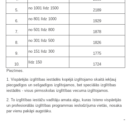
no 1001 līdz 1500
5.
2189
no 801 līdz 1000
6.
1929
no 501 līdz 800
7.
1878
no 301 līdz 500
8.
1826
no 151 līdz 300
9.
1775
līdz 150
10.
1724
Piezīmes.
1. Vispārējās izglītības iestādēs kopējā izglītojamo skaitā iekļauj
piecgadīgos un sešgadīgos izglītojamos, bet speciālās izglītības
iestādēs - visus pirmsskolas izglītības vecuma izglītojamos.
2. To izglītības iestāžu vadītāju amata algu, kuras īsteno vispārējās
un profesionālās izglītības programmas ieslodzījuma vietās, nosaka
par vienu pakāpi augstāku.
"