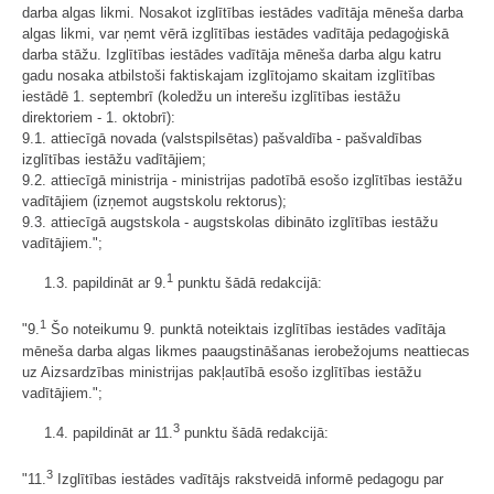
darba algas likmi. Nosakot izglītības iestādes vadītāja mēneša darba
algas likmi, var ņemt vērā izglītības iestādes vadītāja pedagoģiskā
darba stāžu. Izglītības iestādes vadītāja mēneša darba algu katru
gadu nosaka atbilstoši faktiskajam izglītojamo skaitam izglītības
iestādē 1. septembrī (koledžu un interešu izglītības iestāžu
direktoriem - 1. oktobrī):
9.1. attiecīgā novada (valstspilsētas) pašvaldība - pašvaldības
izglītības iestāžu vadītājiem;
9.2. attiecīgā ministrija - ministrijas padotībā esošo izglītības iestāžu
vadītājiem (izņemot augstskolu rektorus);
9.3. attiecīgā augstskola - augstskolas dibināto izglītības iestāžu
vadītājiem.";
1
1.3. papildināt ar 9.
punktu šādā redakcijā:
1
"9.
Šo noteikumu 9. punktā noteiktais izglītības iestādes vadītāja
mēneša darba algas likmes paaugstināšanas ierobežojums neattiecas
uz Aizsardzības ministrijas pakļautībā esošo izglītības iestāžu
vadītājiem.";
3
1.4. papildināt ar 11.
punktu šādā redakcijā:
3
"11.
Izglītības iestādes vadītājs rakstveidā informē pedagogu par