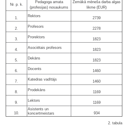
Pedagoga amata
Zemākā mēneša darba algas
Nr. p. k.
(profesijas) nosaukums
likme (EUR)
Rektors
1.
2739
Profesors
2.
2278
Prorektors
3.
1823
Asociētais profesors
4.
1823
Dekāns
5.
1823
Docents
6.
1460
Katedras vadītājs
7.
1460
Prodekāns
8.
1169
Lektors
9.
1169
Asistents un
10.
934
koncertmeistars
2. tabula