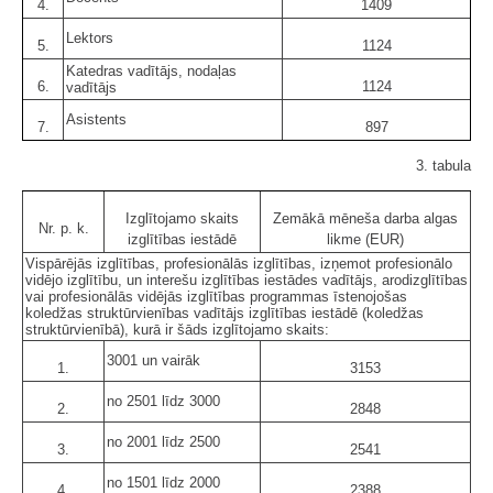
4.
1409
Lektors
5.
1124
Katedras vadītājs, nodaļas
6.
1124
vadītājs
Asistents
7.
897
3. tabula
Izglītojamo skaits
Zemākā mēneša darba algas
Nr. p. k.
izglītības iestādē
likme (EUR)
Vispārējās izglītības, profesionālās izglītības, izņemot profesionālo
vidējo izglītību, un interešu izglītības iestādes vadītājs, arodizglītības
vai profesionālās vidējās izglītības programmas īstenojošas
koledžas struktūrvienības vadītājs izglītības iestādē (koledžas
struktūrvienībā), kurā ir šāds izglītojamo skaits:
3001 un vairāk
1.
3153
no 2501 līdz 3000
2.
2848
no 2001 līdz 2500
3.
2541
no 1501 līdz 2000
4.
2388