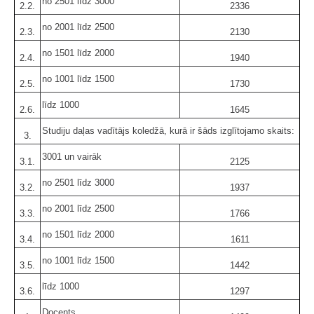
no 2501 līdz 3000
2.2.
2336
no 2001 līdz 2500
2.3.
2130
no 1501 līdz 2000
2.4.
1940
no 1001 līdz 1500
2.5.
1730
līdz 1000
2.6.
1645
Studiju daļas vadītājs koledžā, kurā ir šāds izglītojamo skaits:
3.
3001 un vairāk
3.1.
2125
no 2501 līdz 3000
3.2.
1937
no 2001 līdz 2500
3.3.
1766
no 1501 līdz 2000
3.4.
1611
no 1001 līdz 1500
3.5.
1442
līdz 1000
3.6.
1297
Docents