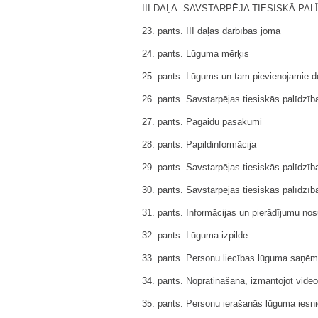
III DAĻA. SAVSTARPĒJA TIESISKĀ PAL
23. pants. III daļas darbības joma
24. pants. Lūguma mērķis
25. pants. Lūgums un tam pievienojamie 
26. pants. Savstarpējas tiesiskās palīdzīb
27. pants. Pagaidu pasākumi
28. pants. Papildinformācija
29
.
pants. Savstarpējas tiesiskās palīdzīb
30. pants. Savstarpējas tiesiskās palīdzīb
31. pants. Informācijas un pierādījumu no
32. pants. Lūguma izpilde
33
.
pants. Personu liecības lūguma saņēmē
34. pants. Nopratināšana, izmantojot vide
35. pants. Personu ierašanās lūguma iesni