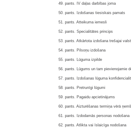
49. pants. IV daļas darbības joma
50. pants. Izdošanas tiesiskais pamats
51. pants. Atteikuma iemesli
52. pants. Specialitātes princips
53. pants. Atkārtota izdošana trešajai valst
54. pants. Pilsoņu izdošana
55. pants. Lūguma izpilde
56. pants. Lūgums un tam pievienojamie 
57. pants. Izdošanas lūguma konfidenciali
58
.
pants. Pretrunīgi lūgumi
59. pants. Pagaidu apcietinājums
60. pants. Aizturēšanas termiņa vērā ņem
61. pants. Izdodamās personas nodošana
62
.
pants. Atlikta vai īslaicīga nodošana