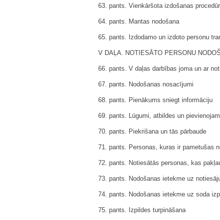
63. pants. Vienkāršota izdošanas procedū
64. pants. Mantas nodošana
65. pants. Izdodamo un izdoto personu tra
V DAĻA. NOTIESĀTO PERSONU NODO
66. pants. V daļas darbības joma un ar not
67. pants. Nodošanas nosacījumi
68. pants. Pienākums sniegt informāciju
69. pants. Lūgumi, atbildes un pievienoja
70. pants. Piekrišana un tās pārbaude
71. pants. Personas, kuras ir pametušas no
72. pants. Notiesātās personas, kas pakļ
73. pants. Nodošanas ietekme uz notiesāju
74. pants. Nodošanas ietekme uz soda izpi
75. pants. Izpildes turpināšana