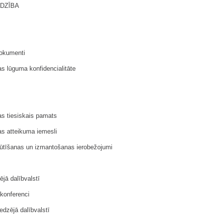
ĪDZĪBA
dokumenti
as lūguma konfidencialitāte
as tiesiskais pamats
as atteikuma iemesli
sūtīšanas un izmantošanas ierobežojumi
jā dalībvalstī
okonferenci
edzējā dalībvalstī