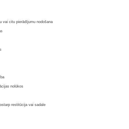
u vai citu pierādījumu nodošana
as
s
ība
ācijas nolūkos
ostarp restitūcija vai sadale