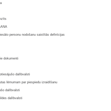
ra
nzīts
ŠANA
iesāto personu nodošanu saistītās definīcijas
mie dokumenti
tiesājušo dalībvalsti
autas lēmumam par piespiedu izraidīšanu
šo dalībvalsti
ldes dalībvalsti