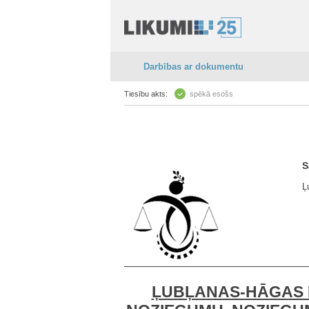
Darbības ar dokumentu
Tiesību akts:
spēkā esošs
S
Ļ
ĻUBĻANAS-HĀGAS 