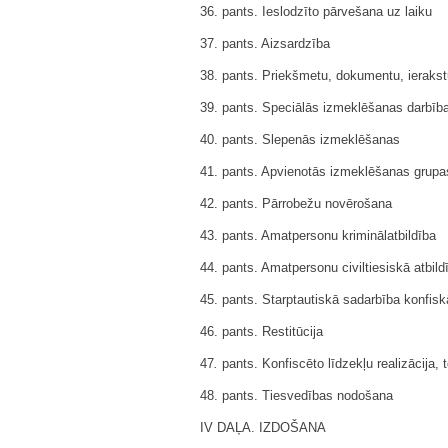
36. pants. Ieslodzīto pārvešana uz laiku
37. pants. Aizsardzība
38. pants. Priekšmetu, dokumentu, ierakst
39. pants. Speciālās izmeklēšanas darbīb
40. pants. Slepenās izmeklēšanas
41. pants. Apvienotās izmeklēšanas grupa
42. pants. Pārrobežu novērošana
43. pants. Amatpersonu kriminālatbildība
44. pants. Amatpersonu civiltiesiskā atbild
45. pants. Starptautiskā sadarbība konfisk
46. pants. Restitūcija
47
.
pants. Konfiscēto līdzekļu realizācija, t
48. pants. Tiesvedības nodošana
IV DAĻA. IZDOŠANA