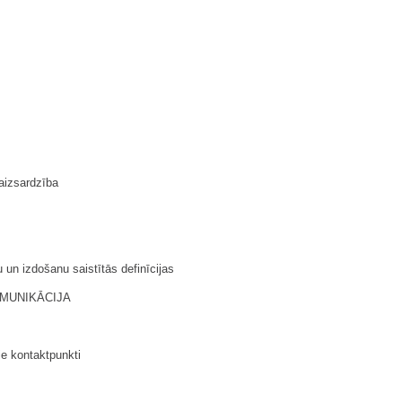
aizsardzība
u un izdošanu saistītās definīcijas
OMUNIKĀCIJA
ie kontaktpunkti