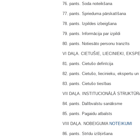
76. pants. Soda noteikšana
77. pants. Sprieduma pārskatīšana
78. pants. Izpildes izbeigšana
79. pants. Informācija par izpildi
80
.
pants. Notiesāto personu tranzīts
VI DAĻA. CIETUŠIE, LIECINIEKI, EKS
81. pants. Cietušo definīcija
82. pants. Cietušo, liecinieku, ekspertu un
83. pants. Cietušo tiesības
VII DAĻA. INSTITUCIONĀLĀ STRUKTŪR
84. pants. Dalībvalstu sanāksme
85. pants. Pagaidu atbalsts
VIII DAĻA. NOBEIGUMA
NOTEIKUMI
86. pants. Strīdu izšķiršana