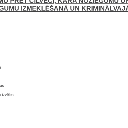
U PRET CILVĒCI, KARA NOZIEGUMU U
GUMU IZMEKLĒŠANĀ UN KRIMINĀLVA
s
jas
 izvēles