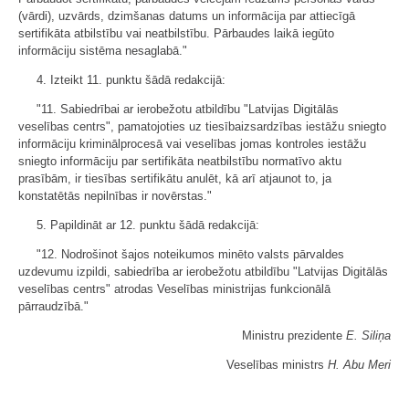
(vārdi), uzvārds, dzimšanas datums un informācija par attiecīgā
sertifikāta atbilstību vai neatbilstību. Pārbaudes laikā iegūto
informāciju sistēma nesaglabā."
4. Izteikt 11. punktu šādā redakcijā:
"11. Sabiedrībai ar ierobežotu atbildību "Latvijas Digitālās
veselības centrs", pamatojoties uz tiesībaizsardzības iestāžu sniegto
informāciju kriminālprocesā vai veselības jomas kontroles iestāžu
sniegto informāciju par sertifikāta neatbilstību normatīvo aktu
prasībām, ir tiesības sertifikātu anulēt, kā arī atjaunot to, ja
konstatētās nepilnības ir novērstas."
5. Papildināt ar 12. punktu šādā redakcijā:
"12. Nodrošinot šajos noteikumos minēto valsts pārvaldes
uzdevumu izpildi, sabiedrība ar ierobežotu atbildību "Latvijas Digitālās
veselības centrs" atrodas Veselības ministrijas funkcionālā
pārraudzībā."
Ministru prezidente
E. Siliņa
Veselības ministrs
H. Abu Meri