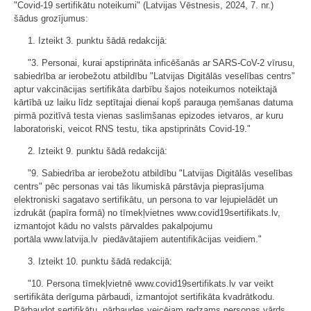
"Covid-19 sertifikātu noteikumi" (Latvijas Vēstnesis, 2024, 7. nr.)
šādus grozījumus:
1. Izteikt 3. punktu šādā redakcijā:
"3. Personai, kurai apstiprināta inficēšanās ar SARS-CoV-2 vīrusu,
sabiedrība ar ierobežotu atbildību "Latvijas Digitālās veselības centrs"
aptur vakcinācijas sertifikāta darbību šajos noteikumos noteiktajā
kārtībā uz laiku līdz septītajai dienai kopš parauga ņemšanas datuma
pirmā pozitīvā testa vienas saslimšanas epizodes ietvaros, ar kuru
laboratoriski, veicot RNS testu, tika apstiprināts Covid-19."
2. Izteikt 9. punktu šādā redakcijā:
"9. Sabiedrība ar ierobežotu atbildību "Latvijas Digitālās veselības
centrs" pēc personas vai tās likumiskā pārstāvja pieprasījuma
elektroniski sagatavo sertifikātu, un persona to var lejupielādēt un
izdrukāt (papīra formā) no tīmekļvietnes www.covid19sertifikats.lv,
izmantojot kādu no valsts pārvaldes pakalpojumu
portāla www.latvija.lv piedāvātajiem autentifikācijas veidiem."
3. Izteikt 10. punktu šādā redakcijā:
"10. Persona tīmekļvietnē www.covid19sertifikats.lv var veikt
sertifikāta derīguma pārbaudi, izmantojot sertifikāta kvadrātkodu.
Pārbaudot sertifikātu, pārbaudes veicējam redzams personas vārds