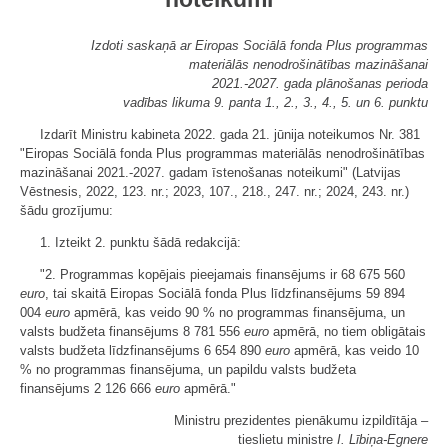
Izdoti saskaņā ar Eiropas Sociālā fonda Plus programmas
materiālās nenodrošinātības mazināšanai
2021.-2027. gada plānošanas perioda
vadības likuma 9. panta 1., 2., 3., 4., 5. un 6. punktu
Izdarīt Ministru kabineta 2022. gada 21. jūnija noteikumos Nr. 381
"Eiropas Sociālā fonda Plus programmas materiālās nenodrošinātības
mazināšanai 2021.-2027. gadam īstenošanas noteikumi" (Latvijas
Vēstnesis, 2022, 123. nr.; 2023, 107., 218., 247. nr.; 2024, 243. nr.)
šādu grozījumu:
1. Izteikt 2. punktu šādā redakcijā:
"2. Programmas kopējais pieejamais finansējums ir 68 675 560
euro
, tai skaitā Eiropas Sociālā fonda Plus līdzfinansējums 59 894
004
euro
apmērā, kas veido 90 % no programmas finansējuma, un
valsts budžeta finansējums 8 781 556
euro
apmērā, no tiem obligātais
valsts budžeta līdzfinansējums 6 654 890
euro
apmērā, kas veido 10
% no programmas finansējuma, un papildu valsts budžeta
finansējums 2 126 666
euro
apmērā."
Ministru prezidentes pienākumu izpildītāja ‒
tieslietu ministre
I. Lībiņa-Egnere