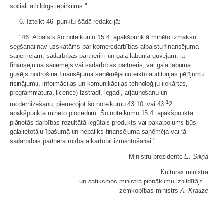
sociāli atbildīgs iepirkums."
6. Izteikt 46. punktu šādā redakcijā:
"46. Atbalsts šo noteikumu 15.4. apakšpunktā minēto izmaksu
segšanai nav uzskatāms par komercdarbības atbalstu finansējuma
saņēmējam, sadarbības partnerim un gala labuma guvējam, ja
finansējuma saņēmējs vai sadarbības partneris, vai gala labuma
guvējs nodrošina finansējuma saņēmēja noteikto auditorijas pētījumu
risinājumu, informācijas un komunikācijas tehnoloģiju (iekārtas,
programmatūra, licence) izstrādi, iegādi, atjaunošanu un
1
modernizēšanu, piemērojot šo noteikumu 43.10. vai 43.
2.
apakšpunktā minēto procedūru. Šo noteikumu 15.4. apakšpunktā
plānotās darbības rezultātā iegūtais produkts vai pakalpojums būs
galalietotāju īpašumā un nepaliks finansējuma saņēmēja vai tā
sadarbības partnera rīcībā atkārtotai izmantošanai."
Ministru prezidente
E. Siliņa
Kultūras ministra
un satiksmes ministra pienākumu izpildītājs ‒
zemkopības ministrs
A. Krauze