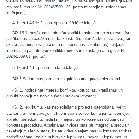
visiem šo noteikumu nosacījumiem, un pārbaudīt gala labuma guvējus
atbilstoši regulas Nr.
2024/2509
136. pantā minētajiem izslēgšanas
kritērijiem;".
4. Izteikt 43.16.1. apakšpunktu šādā redakcijā:
"43.16.1. pasākumus interešu konflikta riska kontrolei (preventīvus
pasākumus un pasākumus, lai konstatētu interešu konflikta risku, tai
skaitā paziņošanas procedūru un labošanas pasākumus), iekļaujot
informāciju par interešu konflikta novēršanu saskaņā ar regulas Nr.
2024/2509
61. pantu;".
1
5. Izteikt 43.
punktu šādā redakcijā:
1
"43.
Sadarbības partnera un gala labuma guvēja pienākumi:
1
43.
1. nodrošināt interešu konflikta, korupcijas, krāpšanas un
dubultfinansējuma nepieļaušanu projekta ietvaros;
1
43.
2. iepirkumu, kas nepieciešams projekta īstenošanai, veikt
saskaņā ar normatīvajiem aktiem publisko iepirkumu jomā, īstenojot
atklātu, pārredzamu, nediskriminējošu un konkurenci nodrošinošu
konkursa procedūru. Atbalstāma ir vides prasību integrācija preču un
pakalpojumu iepirkumos, kā arī vides pieejamības un izmantojamības
nodrošināšana - zaļais publiskais iepirkums, inovāciju iepirkums un