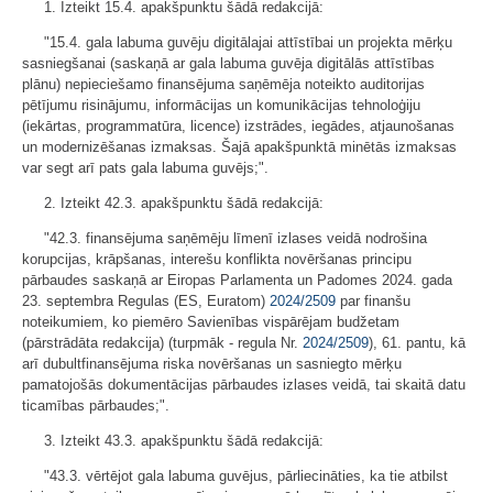
1. Izteikt 15.4. apakšpunktu šādā redakcijā:
"15.4. gala labuma guvēju digitālajai attīstībai un projekta mērķu
sasniegšanai (saskaņā ar gala labuma guvēja digitālās attīstības
plānu) nepieciešamo finansējuma saņēmēja noteikto auditorijas
pētījumu risinājumu, informācijas un komunikācijas tehnoloģiju
(iekārtas, programmatūra, licence) izstrādes, iegādes, atjaunošanas
un modernizēšanas izmaksas. Šajā apakšpunktā minētās izmaksas
var segt arī pats gala labuma guvējs;".
2. Izteikt 42.3. apakšpunktu šādā redakcijā:
"42.3. finansējuma saņēmēju līmenī izlases veidā nodrošina
korupcijas, krāpšanas, interešu konflikta novēršanas principu
pārbaudes saskaņā ar Eiropas Parlamenta un Padomes 2024. gada
23. septembra Regulas (ES, Euratom)
2024/2509
par finanšu
noteikumiem, ko piemēro Savienības vispārējam budžetam
(pārstrādāta redakcija) (turpmāk - regula Nr.
2024/2509
), 61. pantu, kā
arī dubultfinansējuma riska novēršanas un sasniegto mērķu
pamatojošās dokumentācijas pārbaudes izlases veidā, tai skaitā datu
ticamības pārbaudes;".
3. Izteikt 43.3. apakšpunktu šādā redakcijā:
"43.3. vērtējot gala labuma guvējus, pārliecināties, ka tie atbilst