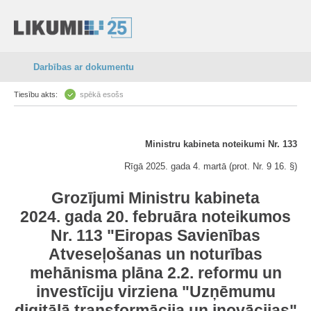
Darbības ar dokumentu
Tiesību akts:
spēkā esošs
Ministru kabineta noteikumi Nr. 133
Rīgā 2025. gada 4. martā (prot. Nr. 9 16. §)
Grozījumi Ministru kabineta
2024. gada 20. februāra noteikumos
Nr. 113 "Eiropas Savienības
Atveseļošanas un noturības
mehānisma plāna 2.2. reformu un
investīciju virziena "Uzņēmumu
digitālā transformācija un inovācijas"