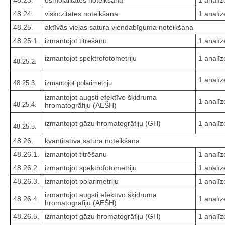
48.24.
viskozitātes noteikšana
1 analīz
48.25.
aktīvās vielas satura viendabīguma noteikšana
48.25.1.
izmantojot titrēšanu
1 analīz
izmantojot spektrofotometriju
1 analīz
48.25.2.
1 analīz
48.25.3.
izmantojot polarimetriju
izmantojot augsti efektīvo šķidruma
1 analīz
48.25.4.
hromatogrāfiju (AEŠH)
izmantojot gāzu hromatogrāfiju (GH)
1 analīz
48.25.5.
48.26.
kvantitatīvā satura noteikšana
48.26.1.
izmantojot titrēšanu
1 analīz
48.26.2.
izmantojot spektrofotometriju
1 analīz
48.26.3.
izmantojot polarimetriju
1 analīz
izmantojot augsti efektīvo šķidruma
48.26.4.
1 analīz
hromatogrāfiju (AEŠH)
48.26.5.
izmantojot gāzu hromatogrāfiju (GH)
1 analīz