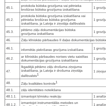
protokola būtiska grozījuma vai pētnieka
45.1.
1 grozī
brošūras būtiska grozījuma izskatīšana
protokola būtiska grozījuma izskatīšana vai
45.2.
pētnieka brošūras būtiska grozījuma
1 grozī
izskatīšana, ja Latvija ir ziņotāja dalībvalsts
pētāmo zāļu dokumentācijas būtiska
45.3.
1 grozī
grozījuma izskatīšana
46.
Zāļu klīniskās pārbaudes II daļas dokumentācijas būtiski
46.1.
1 grozī
informētās piekrišanas grozījuma izskatīšana
ar klīniskās pārbaudes norises vietu saistītas
46.2.
1 grozī
dokumentācijas grozījuma izskatīšana
Ikgadējā pētāmo zāļu drošuma ziņojuma
izskatīšana, ja Latvija ir drošuma ziņotāja
47.
1 ziņoj
1
dalībvalsts
1
48.
Zāļu kvalitātes kontrole
48.1.
zāļu identitātes noteikšana
48.1.1.
izmantojot ķīmisku reakciju
1 analīz
izmantojot instrumentālās metodes un
48.1.2.
1 analīz