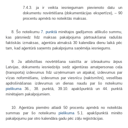
7.4.3. ja ir veikta iesniegumam pievienoto datu un
dokumentu novērtēšana (dokumentācijas ekspertīze), – 90
procentu apmērā no noteiktās maksas.
8. Šo noteikumu
7. punktā
minētajos gadījumos atlikušo summu,
kas pārsniedz līdz maksas pakalpojuma pārtraukšanai radušās
faktiskās izmaksas, aģentūra atmaksā 30 kalendāra dienu laikā pēc
tam, kad aģentūrā saņemts pakalpojuma saņēmēja iesniegums.
9. Ja atbilstības novērtēšana saistīta ar izbraukumu ārpus
Latvijas, dokumentu iesniedzējs sedz aģentūras amatpersonas ceļa
(transporta) izdevumus līdz uzņēmumam un atpakaļ, izdevumus par
vīzas noformēšanu, izdevumus par viesnīcu (naktsmītni), veselības
apdrošināšanas izdevumus un dienas naudu par šo noteikumu
pielikuma
36., 38. punktā, 39.10. apakšpunktā un 44. punktā
minētajiem pakalpojumiem.
10. Aģentūra piemēro atlaidi 50 procentu apmērā no noteiktās
summas par šo noteikumu
pielikuma
5.1. apakšpunktā minēto
pakalpojumu par otro kalendāra gadu pēc zāļu reģistrācijas.