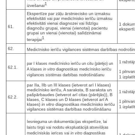
1
izvešanai
Ekspertīze par zāļu ārstniecisko un izmaksu
efektivitāti vai par medicīnisko ierīču izmaksu
efektivitāti vienai diagnozei vai līdzīgu
1 dokum
61.
diagnožu grupai, vienai (vienotai) pacientu
ekspertī
grupai un vienai (vienotai) salīdzināmai
1
terapijai
62.
Medicīnisko ierīču vigilances sistēmas darbības nodro
1 ražotāj
par I klases medicīnisko ierīču un citu (pārējo) un
62.1.
A klases
in vitro
diagnostikas medicīnisko ierīču
1 pilnvar
vigilances sistēmas darbības nodrošināšanu
1 izplatī
par IIa, IIb un III klases (ietverot arī I klases)
medicīnisko ierīču, A saraksta, B saraksta un
1 ražotāj
pašpārbaudes (ietverot arī citas (pārējās)), B
62.2.
klases, C klases un D klases (ietverot arī A
1 pilnvar
klases)
in vitro
diagnostikas medicīnisko ierīču
1 izplatī
vigilances sistēmas darbības nodrošināšanu
Iesnieguma un dokumentācijas ekspertīze, lai
laistu tirgū vai nodotu ekspluatācijā atsevišķas
medicīniskās ierīces vai
in vitro
diagnostikas
1 dokum