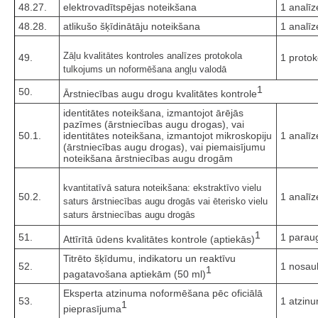
48.27.
elektrovadītspējas noteikšana
1 analīz
48.28.
atlikušo šķīdinātāju noteikšana
1 analīz
Zāļu kvalitātes kontroles analīzes protokola
49.
1 protok
tulkojums un noformēšana angļu valodā
1
50.
Ārstniecības augu drogu kvalitātes kontrole
identitātes noteikšana, izmantojot ārējās
pazīmes (ārstniecības augu drogas), vai
50.1.
identitātes noteikšana, izmantojot mikroskopiju
1 analīz
(ārstniecības augu drogas), vai piemaisījumu
noteikšana ārstniecības augu drogām
kvantitatīvā satura noteikšana: ekstraktīvo vielu
50.2.
1 analīz
saturs ārstniecības augu drogās vai ēterisko vielu
saturs ārstniecības augu drogās
1
51.
1 parau
Attīrītā ūdens kvalitātes kontrole (aptiekās)
Titrēto šķīdumu, indikatoru un reaktīvu
52.
1 nosa
1
pagatavošana aptiekām (50 ml)
Eksperta atzinuma noformēšana pēc oficiālā
53.
1 atzin
1
pieprasījuma