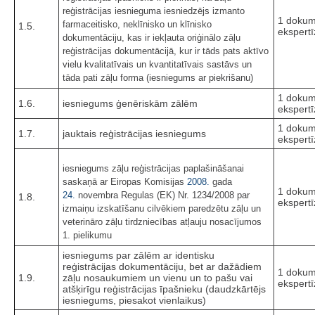
reģistrācijas iesnieguma iesniedzējs izmanto
1 dokum
farmaceitisko, neklīnisko un klīnisko
1.5.
ekspertī
dokumentāciju, kas ir iekļauta oriģinālo zāļu
reģistrācijas dokumentācijā, kur ir tāds pats aktīvo
vielu kvalitatīvais un kvantitatīvais sastāvs un
tāda pati zāļu forma (iesniegums ar piekrišanu)
1 dokum
1.6.
iesniegums ģenēriskām zālēm
ekspertī
1 dokum
1.7.
jauktais reģistrācijas iesniegums
ekspertī
iesniegums zāļu reģistrācijas paplašināšanai
saskaņā ar Eiropas Komisijas
2008.
gada
1 dokum
24.
novembra Regulas (EK) Nr. 1234/2008 par
1.8.
ekspertī
izmaiņu izskatīšanu cilvēkiem paredzētu zāļu un
veterināro zāļu tirdzniecības atļauju nosacījumos
1. pielikumu
iesniegums par zālēm ar identisku
reģistrācijas dokumentāciju, bet ar dažādiem
1 dokum
1.9.
zāļu nosaukumiem un vienu un to pašu vai
ekspertī
atšķirīgu reģistrācijas īpašnieku (daudzkārtējs
iesniegums, piesakot vienlaikus)