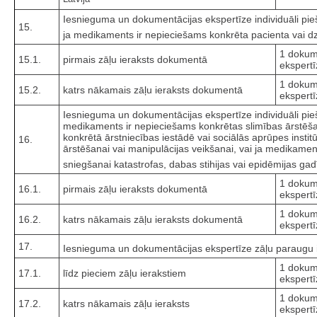
Iesnieguma un dokumentācijas ekspertīze individuāli piešķ
15.
ja medikaments ir nepieciešams konkrēta pacienta vai dz
1 dokum
15.1.
pirmais zāļu ieraksts dokumentā
ekspertī
1 dokum
15.2.
katrs nākamais zāļu ieraksts dokumentā
ekspertī
Iesnieguma un dokumentācijas ekspertīze individuāli piešķi
medikaments ir nepieciešams konkrētas slimības ārstēšan
konkrētā ārstniecības iestādē vai sociālās aprūpes instit
16.
ārstēšanai vai manipulācijas veikšanai, vai ja medikame
sniegšanai katastrofas, dabas stihijas vai epidēmijas ga
1 dokum
16.1.
pirmais zāļu ieraksts dokumentā
ekspertī
1 dokum
16.2.
katrs nākamais zāļu ieraksts dokumentā
ekspertī
17.
Iesnieguma un dokumentācijas ekspertīze zāļu paraugu
1 dokum
17.1.
līdz pieciem zāļu ierakstiem
ekspertī
1 dokum
17.2.
katrs nākamais zāļu ieraksts
ekspertī