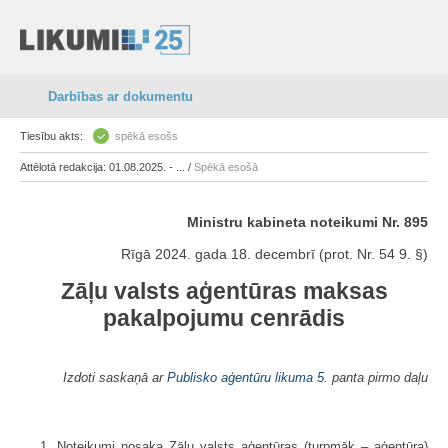
Darbības ar dokumentu
Tiesību akts:
spēkā esošs
Attēlotā redakcija: 01.08.2025. - ... /
Spēkā esošā
Ministru kabineta noteikumi Nr. 895
Rīgā 2024. gada 18. decembrī (prot. Nr. 54 9. §)
Zāļu valsts aģentūras maksas
pakalpojumu cenrādis
Izdoti saskaņā ar
Publisko aģentūru likuma
5.
panta pirmo daļu
1. Noteikumi nosaka Zāļu valsts aģentūras (turpmāk – aģentūra)