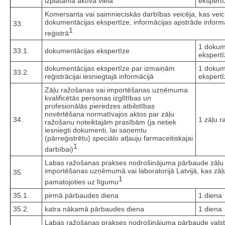
izplatāmā aktīvā viela
ekspertī
Komersanta vai saimnieciskās darbības veicēja, kas veic
dokumentācijas ekspertīze, informācijas apstrāde inform
33.
1
reģistrā
1 dokum
33.1.
dokumentācijas ekspertīze
ekspertī
dokumentācijas ekspertīze par izmaiņām
1 dokum
33.2.
reģistrācijai iesniegtajā informācijā
ekspertī
Zāļu ražošanas vai importēšanas uzņēmuma
kvalificētās personas izglītības un
profesionālās pieredzes atbilstības
novērtēšana normatīvajos aktos par zāļu
34.
1 zāļu 
ražošanu noteiktajām prasībām (ja netiek
iesniegti dokumenti, lai saņemtu
(pārreģistrētu) speciālo atļauju farmaceitiskajai
1
darbībai)
Labas ražošanas prakses nodrošinājuma pārbaude zāļu vai
importēšanas uzņēmumā vai laboratorijā Latvijā, kas zāļu v
35.
1
pamatojoties uz līgumu
35.1.
pirmā pārbaudes diena
1 diena
35.2.
katra nākamā pārbaudes diena
1 diena
Labas ražošanas prakses nodrošinājuma pārbaude valst