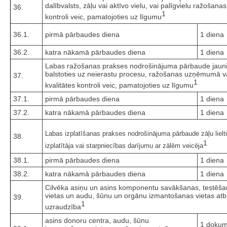
dalībvalsts, zāļu vai aktīvo vielu, vai palīgvielu ražošan
36.
1
kontroli veic, pamatojoties uz līgumu
36.1.
pirmā pārbaudes diena
1 diena
36.2.
katra nākamā pārbaudes diena
1 diena
Labas ražošanas prakses nodrošinājuma pārbaude jauniev
balstoties uz neierastu procesu, ražošanas uzņēmumā vai l
37.
1
kvalitātes kontroli veic, pamatojoties uz līgumu
37.1.
pirmā pārbaudes diena
1 diena
37.2.
katra nākamā pārbaudes diena
1 diena
Labas izplatīšanas prakses nodrošinājuma pārbaude zāļu lieltir
38.
1
izplatītāja vai starpniecības darījumu ar zālēm veicēja
38.1.
pirmā pārbaudes diena
1 diena
38.2.
katra nākamā pārbaudes diena
1 diena
Cilvēka asiņu un asins komponentu savākšanas, testēša
vietas un audu, šūnu un orgānu izmantošanas vietas atbi
39.
1
uzraudzība
asins donoru centra, audu, šūnu
1 dokum