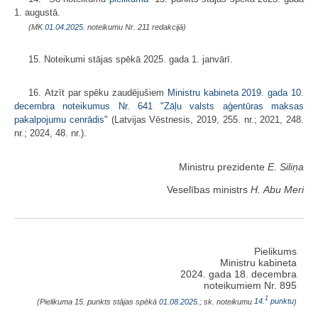
1. augustā.
(MK
01.04.2025.
noteikumu Nr. 211 redakcijā)
15. Noteikumi stājas spēkā 2025. gada 1. janvārī.
16. Atzīt par spēku zaudējušiem
Ministru kabineta 2019. gada 10.
decembra noteikumus Nr. 641 "Zāļu valsts aģentūras maksas
pakalpojumu cenrādis"
(Latvijas Vēstnesis, 2019, 255. nr.; 2021, 248.
nr.; 2024, 48. nr.).
Ministru prezidente
E. Siliņa
Veselības ministrs
H. Abu Meri
Pielikums
Ministru kabineta
2024. gada 18. decembra
noteikumiem Nr. 895
1
(Pielikuma
15. punkts stājas spēkā
01.08.2025.
; sk. noteikumu
14.
punktu
)