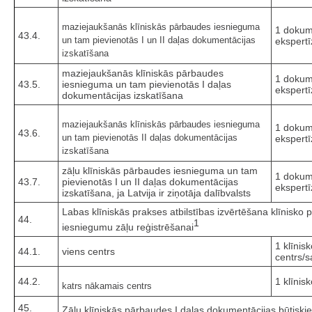
maziejaukšanās klīniskās pārbaudes iesnieguma
1 dokum
43.4.
un tam pievienotās I un II daļas dokumentācijas
ekspertī
izskatīšana
maziejaukšanās klīniskās pārbaudes
1 dokum
43.5.
iesnieguma un tam pievienotās I daļas
ekspertī
dokumentācijas izskatīšana
maziejaukšanās klīniskās pārbaudes iesnieguma
1 dokum
43.6.
un tam pievienotās II daļas dokumentācijas
ekspertī
izskatīšana
zāļu klīniskās pārbaudes iesnieguma un tam
1 dokum
43.7.
pievienotās I un II daļas dokumentācijas
ekspertī
izskatīšana, ja Latvija ir ziņotāja dalībvalsts
Labas klīniskās prakses atbilstības izvērtēšana klīnisko p
44.
1
iesniegumu zāļu reģistrēšanai
1 klīnis
44.1.
viens centrs
centrs/sa
44.2.
1 klīnis
katrs nākamais centrs
45.
Zāļu klīniskās pārbaudes I daļas dokumentācijas būtiskie