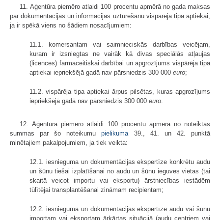
11. Aģentūra piemēro atlaidi 100 procentu apmērā no gada maksas
par dokumentācijas un informācijas uzturēšanu vispārēja tipa aptiekai,
ja ir spēkā viens no šādiem nosacījumiem:
11.1. komersantam vai saimnieciskās darbības veicējam,
kuram ir izsniegtas ne vairāk kā divas speciālās atļaujas
(licences) farmaceitiskai darbībai un apgrozījums vispārēja tipa
aptiekai iepriekšējā gadā nav pārsniedzis 300 000
euro
;
11.2. vispārēja tipa aptiekai ārpus pilsētas, kuras apgrozījums
iepriekšējā gadā nav pārsniedzis 300 000
euro
.
12. Aģentūra piemēro atlaidi 100 procentu apmērā no noteiktās
summas par šo noteikumu
pielikuma
39., 41. un 42. punktā
minētajiem pakalpojumiem, ja tiek veikta:
12.1. iesnieguma un dokumentācijas ekspertīze konkrētu audu
un šūnu tiešai izplatīšanai no audu un šūnu ieguves vietas (tai
skaitā veicot importu vai eksportu) ārstniecības iestādēm
tūlītējai transplantēšanai zināmam recipientam;
12.2. iesnieguma un dokumentācijas ekspertīze audu vai šūnu
importam vai eksportam ārkārtas situācijā (audu centriem vai