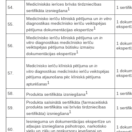
Medicīniskās ierīces brīvās tirdzniecības
54.
1 sertifi
1
sertifikāta izsniegšana
Medicīnisko ierīču klīniskā pētījuma un
in vitro
1 dokum
diagnostikas medicīnisko ierīču veiktspējas
55.
ekspertī
1
pētījuma dokumentācijas ekspertīze
Medicīnisko ierīču klīniskā pētījuma un
in
vitro
diagnostikas medicīnisko ierīču
1 dokum
56.
veiktspējas pētījuma būtisku izmaiņu
ekspertī
1
dokumentācijas ekspertīze
Medicīnisko ierīču klīniskā pētījuma un
in
1 dokum
vitro
diagnostikas medicīnisko ierīču veiktspējas
57.
ekspertī
pētījuma atjaunošana pēc klīniskā pētījuma
1
apturēšanas
1
58.
1 sertifi
Produkta sertifikāta izsniegšana
Produkta saīsinātā sertifikāta (farmaceitiskā
produkta sertifikāta vai brīvās tirdzniecības
59.
1 sertifi
1
sertifikāta) izsniegšana
Iesnieguma un dokumentācijas ekspertīze un
atļaujas izsniegšana psihotropo, narkotisko
1 dokum
60.
vielu un zāļu un prekursoru ievešanai un
ekspertī