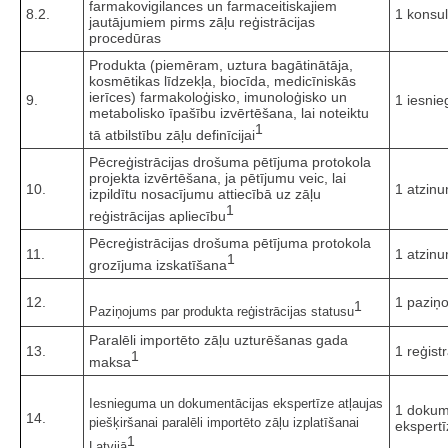
farmakovigilances un farmaceitiskajiem
8.2.
1 konsul
jautājumiem pirms zāļu reģistrācijas
procedūras
Produkta (piemēram, uztura bagātinātāja,
kosmētikas līdzekļa, biocīda, medicīniskās
ierīces) farmakoloģisko, imunoloģisko un
9.
1 iesni
metabolisko īpašību izvērtēšana, lai noteiktu
1
tā atbilstību zāļu definīcijai
Pēcreģistrācijas drošuma pētījuma protokola
projekta izvērtēšana, ja pētījumu veic, lai
10.
1 atzin
izpildītu nosacījumu attiecībā uz zāļu
1
reģistrācijas apliecību
Pēcreģistrācijas drošuma pētījuma protokola
11.
1 atzin
1
grozījuma izskatīšana
12.
1 paziņ
1
Paziņojums par produkta reģistrācijas statusu
Paralēli importēto zāļu uzturēšanas gada
13.
1 reģist
1
maksa
Iesnieguma un dokumentācijas ekspertīze atļaujas
1 dokum
14.
piešķiršanai paralēli importēto zāļu izplatīšanai
ekspertī
1
Latvijā