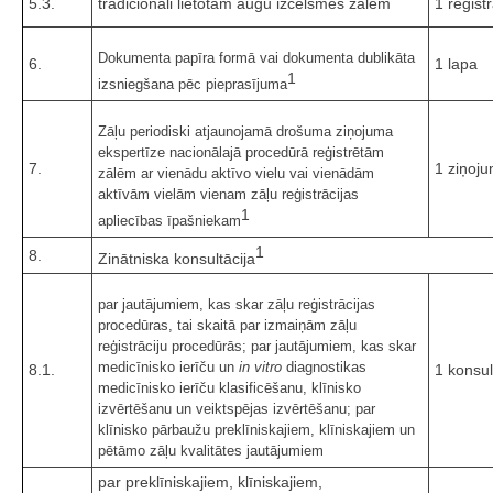
5.3.
tradicionāli lietotām augu izcelsmes zālēm
1 reģist
Dokumenta papīra formā vai dokumenta dublikāta
6.
1 lapa
1
izsniegšana pēc pieprasījuma
Zāļu periodiski atjaunojamā drošuma ziņojuma
ekspertīze nacionālajā procedūrā reģistrētām
7.
1 ziņoj
zālēm ar vienādu aktīvo vielu vai vienādām
aktīvām vielām vienam zāļu reģistrācijas
1
apliecības īpašniekam
1
8.
Zinātniska konsultācija
par jautājumiem, kas skar zāļu reģistrācijas
procedūras, tai skaitā par izmaiņām zāļu
reģistrāciju procedūrās; par jautājumiem, kas skar
medicīnisko ierīču un
in vitro
diagnostikas
8.1.
1 konsul
medicīnisko ierīču klasificēšanu, klīnisko
izvērtēšanu un veiktspējas izvērtēšanu; par
klīnisko pārbaužu preklīniskajiem, klīniskajiem un
pētāmo zāļu kvalitātes jautājumiem
par preklīniskajiem, klīniskajiem,