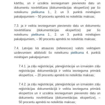
kārtību, un ir uzsākta iesniegumam pievienoto datu un
dokumentu novērtēšana (dokumentācijas ekspertīze) par šo
noteikumu
pielikuma
1., 2. un 3. punktā minētajiem
pakalpojumiem – 50 procentu apmērā no noteiktās maksas;
7.3. ja ir veikta iesniegumam pievienoto datu un dokumentu
novērtēšana (dokumentācijas ekspertīze) par šo
noteikumu
pielikuma
1., 2. un 3. punktā minētajiem
pakalpojumiem, – 90 procentu apmērā no noteiktās maksas;
7.4. Latvijas kā atsauces (references) valsts veiktajiem
uzdevumiem atbilstoši šo noteikumu
pielikuma
4. punktā
minētajam pakalpojumam:
7.4.1. ja zāļu reģistrācijai, pārreģistrācijai un izmaiņām zāļu
reģistrācijas dokumentācijā ir veikta iesnieguma primārā
ekspertīze, – 20 procentu apmērā no noteiktās maksas;
7.4.2. ja zāļu reģistrācijai, pārreģistrācijai un izmaiņām zāļu
reģistrācijas dokumentācijā ir veikta iesnieguma primārā
ekspertīze un ir uzsākta iesniegumam pievienoto datu un
dokumentu novērtēšana (dokumentācijas ekspertīze), –
50 procentu apmērā no noteiktās maksas;