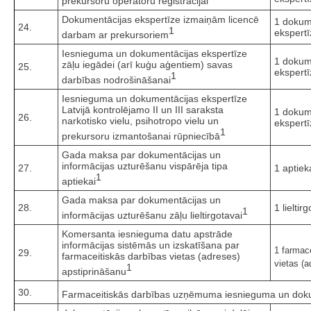
prekursoru operatoru reģistrācijai
Dokumentācijas ekspertīze izmaiņām licencē
1 dokum
24.
1
ekspertī
darbam ar prekursoriem
Iesnieguma un dokumentācijas ekspertīze
1 dokum
zāļu iegādei (arī kuģu aģentiem) savas
25.
ekspertī
1
darbības nodrošināšanai
Iesnieguma un dokumentācijas ekspertīze
Latvijā kontrolējamo II un III saraksta
1 dokum
26.
narkotisko vielu, psihotropo vielu un
ekspertī
1
prekursoru izmantošanai rūpniecībā
Gada maksa par dokumentācijas un
informācijas uzturēšanu vispārēja tipa
27.
1 aptiek
1
aptiekai
Gada maksa par dokumentācijas un
28.
1 lieltir
1
informācijas uzturēšanu zāļu lieltirgotavai
Komersanta iesnieguma datu apstrāde
informācijas sistēmās un izskatīšana par
1 farmac
29.
farmaceitiskās darbības vietas (adreses)
vietas (a
1
apstiprināšanu
30.
Farmaceitiskās darbības uzņēmuma iesnieguma un dokum