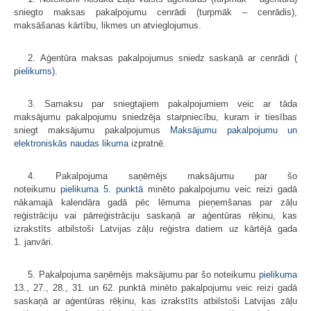
sniegto maksas pakalpojumu cenrādi (turpmāk – cenrādis),
maksāšanas kārtību, likmes un atvieglojumus.
2. Aģentūra maksas pakalpojumus sniedz saskaņā ar cenrādi (
pielikums
).
3. Samaksu par sniegtajiem pakalpojumiem veic ar tāda
maksājumu pakalpojumu sniedzēja starpniecību, kuram ir tiesības
sniegt maksājumu pakalpojumus
Maksājumu pakalpojumu un
elektroniskās naudas likuma
izpratnē.
4. Pakalpojuma saņēmējs maksājumu par šo
noteikumu
pielikuma
5. punktā
minēto pakalpojumu veic reizi gadā
nākamajā kalendāra gadā pēc lēmuma pieņemšanas par zāļu
reģistrāciju vai pārreģistrāciju saskaņā ar aģentūras rēķinu, kas
izrakstīts atbilstoši Latvijas zāļu reģistra datiem uz kārtējā gada
1. janvāri.
5. Pakalpojuma saņēmējs maksājumu par šo noteikumu
pielikuma
13., 27., 28., 31. un 62. punktā minēto pakalpojumu veic reizi gadā
saskaņā ar aģentūras rēķinu, kas izrakstīts atbilstoši Latvijas zāļu