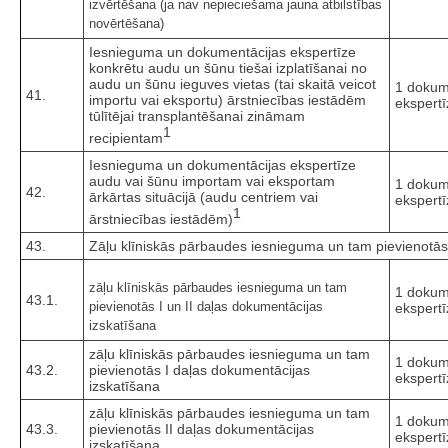
izvērtēšana (ja nav nepieciešama jauna atbilstības
novērtēšana)
Iesnieguma un dokumentācijas ekspertīze
konkrētu audu un šūnu tiešai izplatīšanai no
audu un šūnu ieguves vietas (tai skaitā veicot
1 dokum
41.
importu vai eksportu) ārstniecības iestādēm
ekspertī
tūlītējai transplantēšanai zināmam
1
recipientam
Iesnieguma un dokumentācijas ekspertīze
audu vai šūnu importam vai eksportam
1 dokum
42.
ārkārtas situācijā (audu centriem vai
ekspertī
1
ārstniecības iestādēm)
43.
Zāļu klīniskās pārbaudes iesnieguma un tam pievienotās
zāļu klīniskās pārbaudes iesnieguma un tam
1 dokum
43.1.
pievienotās I un II daļas dokumentācijas
ekspertī
izskatīšana
zāļu klīniskās pārbaudes iesnieguma un tam
1 dokum
43.2.
pievienotās I daļas dokumentācijas
ekspertī
izskatīšana
zāļu klīniskās pārbaudes iesnieguma un tam
1 dokum
43.3.
pievienotās II daļas dokumentācijas
ekspertī
izskatīšana