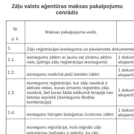
Zāļu valsts aģentūras maksas pakalpojumu
cenrādis
Nr.
Maksas pakalpojuma veids
p. k.
1.
Zāļu reģistrācijas iesnieguma un pievienotās dokumentā
iesniegums zālēm ar jaunu vai zināmu aktīvo
1 dokum
1.1.
vielu (pilnīgs zāļu reģistrācijas iesniegums)
ekspertī
1 dokum
1.2.
iesniegums medicīnā plaši lietotām zālēm
ekspertī
iesniegums reģistrācijai, kur zāļu sastāvā ir
aktīvās vielas, kuras izmanto reģistrēto zāļu
1 dokum
1.3.
sastāvā, bet kuras šādā salikumā terapijā nav
ekspertī
lietotas iepriekš (iesniegums fiksētai
kombinācijai)
1 dokum
1.4.
iesniegums līdzīgām bioloģiskas izcelsmes zālēm
ekspertī
iesniegums reģistrācijai, kurā oriģinālo zāļu
reģistrācijas īpašnieks ir piekritis, ka zāļu