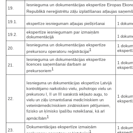
Iesnieguma un dokumentācijas ekspertīze Eiropas Ekonomi
19.
Republikā nereģistrētu zāļu izplatīšanas atļaujas saņem
19.1.
ekspertīze iesniegumam atļaujas piešķiršanai
1 dokume
ekspertīze iesniegumam par izmaiņām
19.2.
1 dokume
dokumentācijā
Iesnieguma un dokumentācijas ekspertīze
1 dokum
20.
1
ekspertī
prekursoru operatoru reģistrācijai
Iesnieguma un dokumentācijas ekspertīze
1 dokum
licences saņemšanai darbam ar
21.
ekspertī
1
prekursoriem
Iesnieguma un dokumentācijas ekspertīze Latvijā
kontrolējamo narkotisko vielu, psihotropo vielu un
prekursoru I, II un III sarakstā iekļauto augu, to
1 dokum
22.
vielu un zāļu izmantošanai medicīniskiem un
ekspertī
veterinārmedicīniskiem zinātniskiem pētījumiem,
fizisko un ķīmisko īpašību noteikšanai, kā arī
1
apmācībām
Dokumentācijas ekspertīze izmaiņām
1 dokum
23.
1
ekspertī