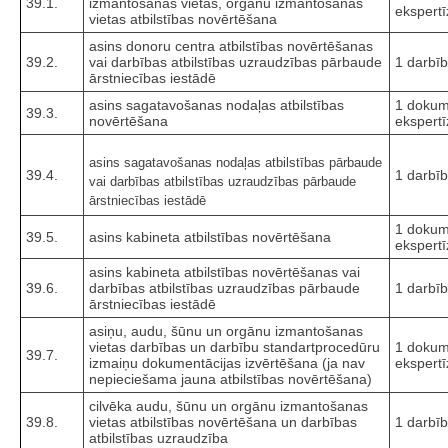
39.1.
izmantošanas vietas, orgānu izmantošanas
ekspertī
vietas atbilstības novērtēšana
asins donoru centra atbilstības novērtēšanas
39.2.
vai darbības atbilstības uzraudzības pārbaude
1 darbīb
ārstniecības iestādē
asins sagatavošanas nodaļas atbilstības
1 dokum
39.3.
novērtēšana
ekspertī
asins sagatavošanas nodaļas atbilstības pārbaude
39.4.
1 darbīb
vai darbības atbilstības uzraudzības pārbaude
ārstniecības iestādē
1 dokum
39.5.
asins kabineta atbilstības novērtēšana
ekspertī
asins kabineta atbilstības novērtēšanas vai
39.6.
darbības atbilstības uzraudzības pārbaude
1 darbīb
ārstniecības iestādē
asiņu, audu, šūnu un orgānu izmantošanas
vietas darbības un darbību standartprocedūru
1 dokum
39.7.
izmaiņu dokumentācijas izvērtēšana (ja nav
ekspertī
nepieciešama jauna atbilstības novērtēšana)
cilvēka audu, šūnu un orgānu izmantošanas
39.8.
vietas atbilstības novērtēšana un darbības
1 darbīb
atbilstības uzraudzība