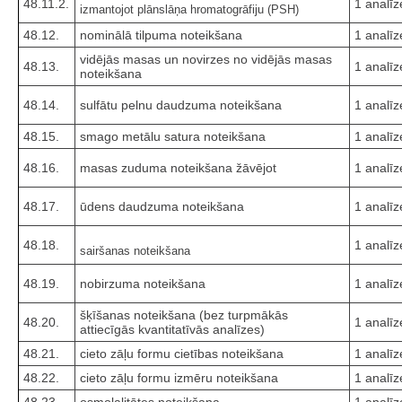
48.11.2.
1 analīz
izmantojot plānslāņa hromatogrāfiju (PSH)
48.12.
nominālā tilpuma noteikšana
1 analīz
vidējās masas un novirzes no vidējās masas
48.13.
1 analīz
noteikšana
48.14.
sulfātu pelnu daudzuma noteikšana
1 analīz
48.15.
smago metālu satura noteikšana
1 analīz
48.16.
masas zuduma noteikšana žāvējot
1 analīz
48.17.
ūdens daudzuma noteikšana
1 analīz
48.18.
1 analīz
sairšanas noteikšana
48.19.
nobirzuma noteikšana
1 analīz
šķīšanas noteikšana (bez turpmākās
48.20.
1 analīz
attiecīgās kvantitatīvās analīzes)
48.21.
cieto zāļu formu cietības noteikšana
1 analīz
48.22.
cieto zāļu formu izmēru noteikšana
1 analīz
48.23.
osmolalitātes noteikšana
1 analīz