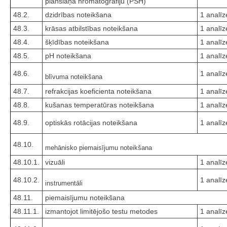
plānslāņa hromatogrāfiju (PSH)
48.2.
dzidrības noteikšana
1 analīz
48.3.
krāsas atbilstības noteikšana
1 analīz
48.4.
šķīdības noteikšana
1 analīz
48.5.
pH noteikšana
1 analīz
48.6.
1 analīz
blīvuma noteikšana
48.7.
refrakcijas koeficienta noteikšana
1 analīz
48.8.
kušanas temperatūras noteikšana
1 analīz
48.9.
optiskās rotācijas noteikšana
1 analīz
48.10.
mehānisko piemaisījumu noteikšana
48.10.1.
vizuāli
1 analīz
48.10.2.
1 analīz
instrumentāli
48.11.
piemaisījumu noteikšana
48.11.1.
izmantojot limitējošo testu metodes
1 analīz