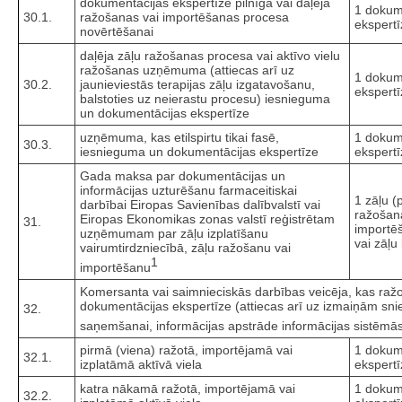
dokumentācijas ekspertīze pilnīga vai daļēja
1 dokum
30.1.
ražošanas vai importēšanas procesa
ekspertī
novērtēšanai
daļēja zāļu ražošanas procesa vai aktīvo vielu
ražošanas uzņēmuma (attiecas arī uz
1 dokum
30.2.
jaunieviestās terapijas zāļu izgatavošanu,
ekspertī
balstoties uz neierastu procesu) iesnieguma
un dokumentācijas ekspertīze
uzņēmuma, kas etilspirtu tikai fasē,
1 dokum
30.3.
iesnieguma un dokumentācijas ekspertīze
ekspertī
Gada maksa par dokumentācijas un
informācijas uzturēšanu farmaceitiskai
1 zāļu (
darbībai Eiropas Savienības dalībvalstī vai
ražošan
Eiropas Ekonomikas zonas valstī reģistrētam
31.
import
uzņēmumam par zāļu izplatīšanu
vai zāļu 
vairumtirdzniecībā, zāļu ražošanu vai
1
importēšanu
Komersanta vai saimnieciskās darbības veicēja, kas ražo, 
dokumentācijas ekspertīze (attiecas arī uz izmaiņām snieg
32.
saņemšanai, informācijas apstrāde informācijas sistēmās
pirmā (viena) ražotā, importējamā vai
1 dokum
32.1.
izplatāmā aktīvā viela
ekspertī
katra nākamā ražotā, importējamā vai
1 dokum
32.2.