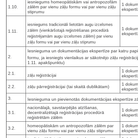
iesniegums homeopātiskām vai antropozofām
1 dokum
1.10.
zālēm par vienu zāļu formu vai par vienu zāļu
ekspertī
stiprumu
iesniegums tradicionāli lietotām augu izcelsmes
1 dokum
zālēm (vienkāršotajā reģistrēšanas procedūrā
1.11.
ekspertī
reģistrējamām augu izcelsmes zālēm) par vienu
zāļu formu vai par vienu zāļu stiprumu
Iesnieguma un dokumentācijas ekspertīze par katru papil
2.
formu, ja iesniegts vienlaikus ar sākotnējo zāļu reģistrāc
1.11. apakšpunktu)
1 dokum
2.1.
zāļu reģistrācijai
ekspertī
1 dokum
2.2.
zāļu pārreģistrācijai (tai skaitā dublikātam)
ekspertī
3.
Iesnieguma un pievienotās dokumentācijas ekspertīze zāļ
nacionālajā, savstarpējās atzīšanas,
1 dokum
3.1.
decentralizētajā reģistrācijas procedūrā
ekspertī
reģistrētām zālēm
homeopātiskām un antropozofām zālēm par
1 dokum
3.2.
vienu zāļu formu vai par vienu zāļu stiprumu
ekspertī