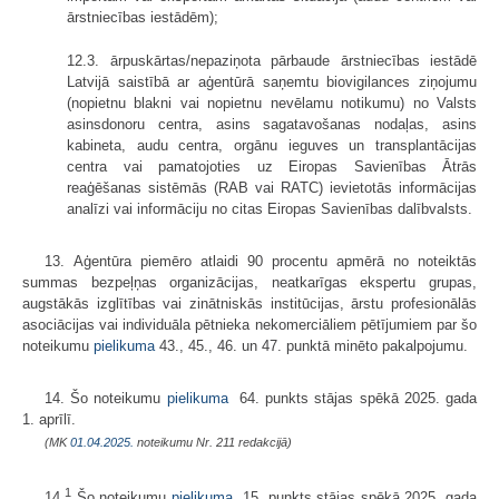
ārstniecības iestādēm);
12.3. ārpuskārtas/nepaziņota pārbaude ārstniecības iestādē
Latvijā saistībā ar aģentūrā saņemtu biovigilances ziņojumu
(nopietnu blakni vai nopietnu nevēlamu notikumu) no Valsts
asinsdonoru centra, asins sagatavošanas nodaļas, asins
kabineta, audu centra, orgānu ieguves un transplantācijas
centra vai pamatojoties uz Eiropas Savienības Ātrās
reaģēšanas sistēmās (RAB vai RATC) ievietotās informācijas
analīzi vai informāciju no citas Eiropas Savienības dalībvalsts.
13. Aģentūra piemēro atlaidi 90 procentu apmērā no noteiktās
summas bezpeļņas organizācijas, neatkarīgas ekspertu grupas,
augstākās izglītības vai zinātniskās institūcijas, ārstu profesionālās
asociācijas vai individuāla pētnieka nekomerciāliem pētījumiem par šo
noteikumu
pielikuma
43., 45., 46. un 47. punktā minēto pakalpojumu.
14. Šo noteikumu
pielikuma
64. punkts stājas spēkā 2025. gada
1. aprīlī.
(MK
01.04.2025.
noteikumu Nr. 211 redakcijā)
1
14.
Šo noteikumu
pielikuma
15. punkts stājas spēkā 2025. gada