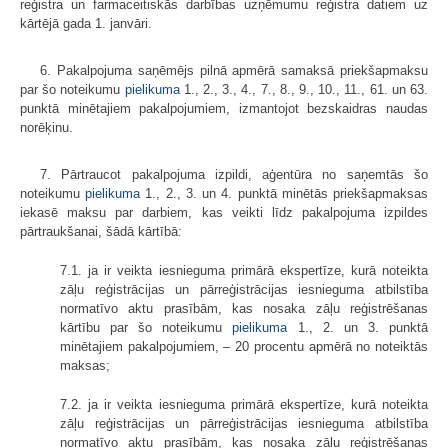
reģistra un farmaceitiskās darbības uzņēmumu reģistra datiem uz
kārtējā gada 1. janvāri.
6. Pakalpojuma saņēmējs pilnā apmērā samaksā priekšapmaksu
par šo noteikumu
pielikuma
1., 2., 3., 4., 7., 8., 9., 10., 11., 61. un 63.
punktā minētajiem pakalpojumiem, izmantojot bezskaidras naudas
norēķinu.
7. Pārtraucot pakalpojuma izpildi, aģentūra no saņemtās šo
noteikumu
pielikuma
1., 2., 3. un 4. punktā minētās priekšapmaksas
iekasē maksu par darbiem, kas veikti līdz pakalpojuma izpildes
pārtraukšanai, šādā kārtībā:
7.1. ja ir veikta iesnieguma primārā ekspertīze, kurā noteikta
zāļu reģistrācijas un pārreģistrācijas iesnieguma atbilstība
normatīvo aktu prasībām, kas nosaka zāļu reģistrēšanas
kārtību par šo noteikumu
pielikuma
1., 2. un 3. punktā
minētajiem pakalpojumiem, – 20 procentu apmērā no noteiktās
maksas;
7.2. ja ir veikta iesnieguma primārā ekspertīze, kurā noteikta
zāļu reģistrācijas un pārreģistrācijas iesnieguma atbilstība
normatīvo aktu prasībām, kas nosaka zāļu reģistrēšanas