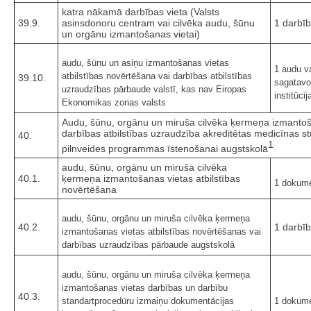
katra nākamā darbības vieta (Valsts
39.9.
asinsdonoru centram vai cilvēka audu, šūnu
1 darbīb
un orgānu izmantošanas vietai)
audu, šūnu un asiņu izmantošanas vietas
1 audu v
atbilstības novērtēšana vai darbības atbilstības
39.10.
sagatavo
uzraudzības pārbaude valstī, kas nav Eiropas
institūcij
Ekonomikas zonas valsts
Audu, šūnu, orgānu un miruša cilvēka ķermeņa izmantoša
darbības atbilstības uzraudzība akreditētas medicīnas st
40.
1
pilnveides programmas īstenošanai augstskolā
audu, šūnu, orgānu un miruša cilvēka
40.1.
ķermeņa izmantošanas vietas atbilstības
1 dokume
novērtēšana
audu, šūnu, orgānu un miruša cilvēka ķermeņa
40.2.
1 darbīb
izmantošanas vietas atbilstības novērtēšanas vai
darbības uzraudzības pārbaude augstskolā
audu, šūnu, orgānu un miruša cilvēka ķermeņa
izmantošanas vietas darbības un darbību
40.3.
standartprocedūru izmaiņu dokumentācijas
1 dokume