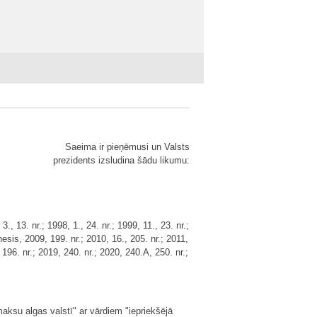
Saeima ir pieņēmusi un Valsts
prezidents izsludina šādu likumu:
 13. nr.; 1998, 1., 24. nr.; 1999, 11., 23. nr.;
tnesis, 2009, 199. nr.; 2010, 16., 205. nr.; 2011,
, 196. nr.; 2019, 240. nr.; 2020, 240.A, 250. nr.;
aksu algas valstī" ar vārdiem "iepriekšējā