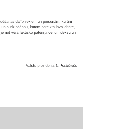
ikvidēšanas dalībniekiem un personām, kurām
un audzināšanu, kuram noteikta invaliditāte,
, ņemot vērā faktisko patēriņa cenu indeksu un
Valsts prezidents
E. Rinkēvičs