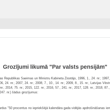
Grozījumi likumā "Par valsts pensijām"
as Republikas Saeimas un Ministru Kabineta Ziņotājs, 1996, 1., 24. nr.; 1997, 3.,
006, 24. nr.; 2007, 24. nr.; 2008, 7., 10., 14. nr.; 2009, 8., 15. nr.; Latvijas Vēs
nr.; 2014, 75. nr.; 2015, 122. nr.; 2016, 57., 241. nr.; 2017, 128. nr.; 2018, 87.
 247. nr.) šādus grozījumus:
vārdus "50 procentus no iepriekšējā kalendāra gada vidējās apdrošināšanas iem