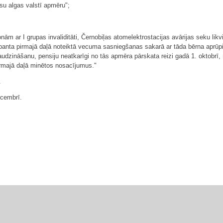
u algas valstī apmēru";
onām ar I grupas invaliditāti, Černobiļas atomelektrostacijas avārijas seku l
panta pirmajā daļā noteiktā vecuma sasniegšanas sakarā ar tāda bērna aprūpi 
 audzināšanu, pensiju neatkarīgi no tās apmēra pārskata reizi gadā 1. oktobrī
irmajā daļā minētos nosacījumus."
.
cembrī.