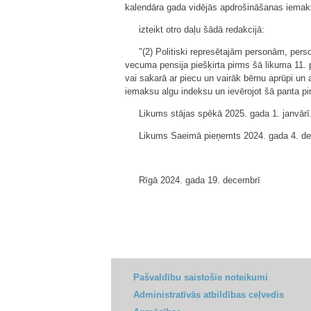
kalendāra gada vidējās apdrošināšanas iemaks
izteikt otro daļu šādā redakcijā:
"(2) Politiski represētajām personām, pers
vecuma pensija piešķirta pirms šā likuma 11. 
vai sakarā ar piecu un vairāk bērnu aprūpi un
iemaksu algu indeksu un ievērojot šā panta p
Likums stājas spēkā 2025. gada 1. janvārī
Likums Saeimā pieņemts 2024. gada 4. de
Rīgā 2024. gada 19. decembrī
Pašvaldību saistošie noteikumi
Administratīvās atbildības ceļvedis